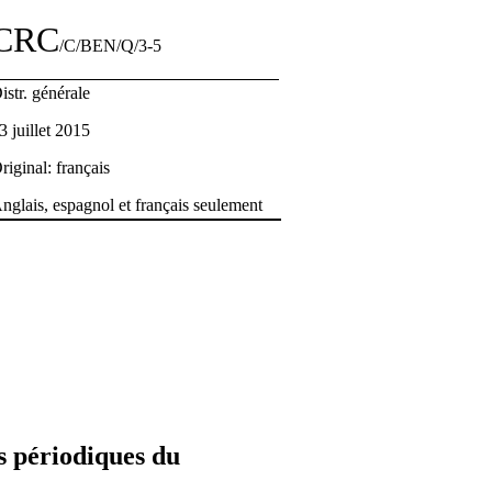
CRC
/C/BEN/Q/3-5
istr. générale
3 juillet 2015
riginal: français
nglais, espagnol et français seulement
s périodiques du