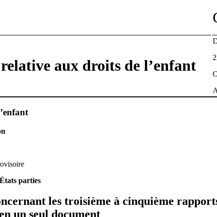
D
2
elative aux droits de l’enfant
O
A
l’enfant
on
rovisoire
tats parties
concernant les troisième à cinquième rapport
 en un seul document