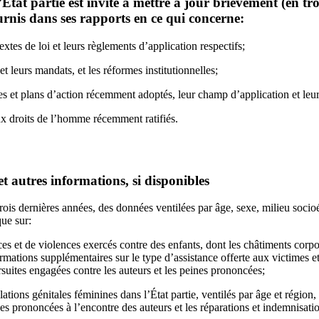
l’État partie est invité à mettre à jour brièvement (en 
urnis dans ses rapports en ce qui concerne:
xtes de loi et leurs règlements d’application respectifs;
et leurs mandats, et les réformes institutionnelles;
s et plans d’action récemment adoptés, leur champ d’application et leu
ux droits de l’homme récemment ratifiés.
et autres informations, si disponibles
 trois dernières années, des données ventilées par âge, sexe, milieu soc
ue sur:
s et de violences exercés contre des enfants, dont les châtiments corpor
mations supplémentaires sur le type d’assistance offerte aux victimes et
suites engagées contre les auteurs et les peines prononcées;
tions génitales féminines dans l’État partie, ventilés par âge et région, 
es prononcées à l’encontre des auteurs et les réparations et indemnisati