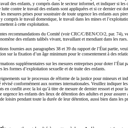
ravail des enfants, y compris dans le secteur informel, et indiquer si les
lutte contre le travail des enfants sont appliquées et si ce dernier est do
les mesures prises pour soustraire de toute urgence les enfants aux pire
, y compris le travail domestique, le travail dans les mines et l’exploitati
mettent à cette exploitation.
entes recommandations du Comité (voir CRC/C/BEN/CO/2, par. 74), veu
nomène des enfants talibés vivant, travaillant et mendiant dans les rues.
ions fournies aux paragraphes 38 et 39 du rapport de l’État partie, veu
tion sur la fixation d’un âge minimum pour le consentement à des relati
mations supplémentaires sur les mesures entreprises pour doter l’État pa
es les formes d’exploitation sexuelle et de traite des enfants.
eignements sur le processus de réforme de la justice pour mineurs et in
té révisé conformément aux normes internationales. Veuillez indiquer le
ts en conflit avec la loi qu’à titre de mesure de dernier ressort et pour l
ute urgence les enfants des lieux de détention des adultes et pour assurer
 de loisirs pendant toute la durée de leur détention, aussi bien dans les p