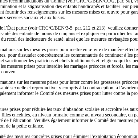
entes recommandations du Comité (voir CRC/C/BEN/CO/2, par. 50), veu
imination et la stigmatisation des enfants handicapés et faciliter leur ple
ent fournir des renseignements sur les mesures mises en œuvre pour gar
 aux services sociaux et aux loisirs.
de l’État partie (voir CRC/C/BEN/3-5, par. 212 et 213), veuillez donner
 santé des enfants de moins de cinq ans et expliquer en particulier les r
et du recul des indicateurs de santé, ainsi que les mesures envisagées pou
rmations sur les mesures prises pour mettre en œuvre de manière effectiv
nes, pour dissuader concrètement les communautés de continuer à les pra
et sanctionner les praticiens et chefs traditionnels et religieux qui les 
 les mesures prises pour interdire les mariages précoces et forcés, les m
u couvent.
rmations sur les mesures prises pour lutter contre les grossesses précoces
santé sexuelle et reproductive, y compris à la contraception, à l’avortem
alement informer le Comité des mesures prises pour lutter contre la prop
ures prises pour réduire les taux d’abandon scolaire et accroître les taux
 filles enceintes, au niveau primaire comme au niveau secondaire, en pa
lité de l’éducation. Veuillez également informer le Comité des mesures p
on de la petite enfance.
té des mesures concrètes prises pour éliminer l’exploitation économique 