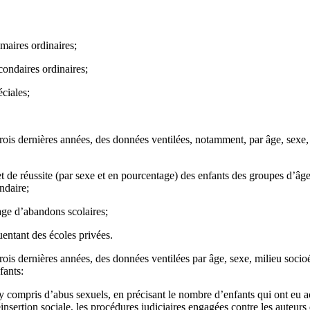
maires ordinaires;
condaires ordinaires;
ciales;
 trois dernières années, des données ventilées, notamment, par âge, sex
et de réussite (par sexe et en pourcentage) des enfants des groupes d’â
ndaire;
ge d’abandons scolaires;
entant des écoles privées.
 trois dernières années, des données ventilées par âge, sexe, milieu soc
fants:
y compris d’abus sexuels, en précisant le nombre d’enfants qui ont eu a
éinsertion sociale, les procédures judiciaires engagées contre les auteurs 