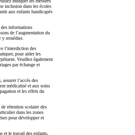
illez indiquer les mesures
ine inclusion dans les écoles
antir aux enfants handicapés
 des informations
aisons de l’augmentation du
r y remédier.
e l’interdiction des
tiquer, pour aider les
perpétuent. Veuillez également
ariages par échange et
, assurer l’accès des
ent médicalisé et aux soins
agation et les effets du
 de rétention scolaire des
rticulier dans les zones
rises pour développer et
et le travail des enfants,