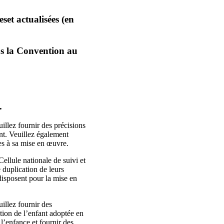
set actualisées (en
ns la Convention au
.
lez fournir des précisions
ant. Veuillez également
ées à sa mise en œuvre.
Cellule nationale de suivi et
e duplication de leurs
disposent pour la mise en
llez fournir des
ction de l’enfant adoptée en
l’enfance et fournir des