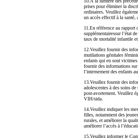
10.À la lumière des précéd
prises pour éliminer la discr
ordinaires. Veuillez égalem
un accès effectif à la santé,
11.En référence au rapport 
supplémentairessur l’état de
taux de mortalité infantile 
12.Veuillez fournir des info
mutilations génitales fémini
enfants qui en sont victimes 
fournir des informations sur
l’internement des enfants a
13.Veuillez fournir des info
adolescentes à des soins de 
post-avortement. Veuillez ég
VIH/sida.
14.Veuillez indiquer les mes
filles, notamment des jeunes
rurales, et améliorer la qua
améliorer l’accès à l’éducati
15.Veuillez informer le Comi