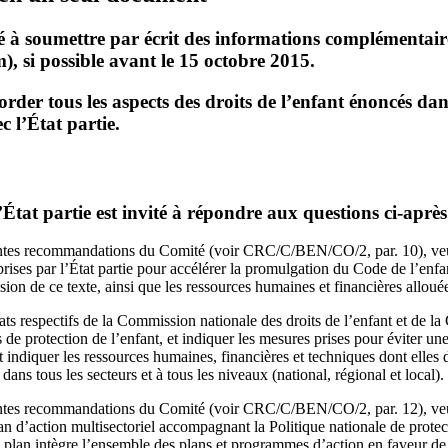
té à soumettre par écrit des informations complémentaire
 si possible avant le 15 octobre 2015.
der tous les aspects des droits de l’enfant énoncés da
 l’État partie.
’État partie est invité à répondre aux questions ci‑après
tes recommandations du Comité (voir CRC/C/BEN/CO/2, par. 10), veuil
 prises par l’État partie pour accélérer la promulgation du Code de l’enf
fusion de ce texte, ainsi que les ressources humaines et financières allou
ats respectifs de la Commission nationale des droits de l’enfant et de la 
 de protection de l’enfant, et indiquer les mesures prises pour éviter un
indiquer les ressources humaines, financières et techniques dont elles 
dans tous les secteurs et à tous les niveaux (national, régional et local).
tes recommandations du Comité (voir CRC/C/BEN/CO/2, par. 12), veui
lan d’action multisectoriel accompagnant la Politique nationale de prote
e plan intègre l’ensemble des plans et programmes d’action en faveur de 