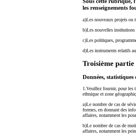
Sous cette rubrique, 
les renseignements fo
a)Les nouveaux projets ou te
b)Les nouvelles institutions 
c)Les politiques, programme
d)Les instruments relatifs a
Troisième partie
Données, statistiques 
1.Veuillez fournir, pour les
ethnique et zone géographiq
a)Le nombre de cas de sévice
formes, en donnant des infor
affaires, notamment les pour
b)Le nombre de cas de mutila
affaires, notamment les pein