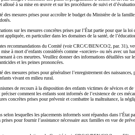
 alloué à sa mise en œuvre et sur les procédures de suivi et d’évaluatio
é des mesures prises pour accroître le budget du Ministère de la famille,
dotés.
ations sur les mesures concrètes prises par l’État partie pour que la loi 
t appliquée, en particulier dans les domaines de la santé, de l’éducation 
tes recommandations du Comité (voir CRC/C/BEN/CO/2, par. 31), veuill
la mise à mort d’enfants considérés comme «sorciers» ou nés avec un han
menant à ces meurtres. Veuillez donner des informations détaillées sur l
anticides et les peines prononcées.
é des mesures prises pour généraliser l’enregistrement des naissances, 
enfants vivant en milieu rural.
nismes de recours à la disposition des enfants victimes de sévices et de 
et préciser comment les enfants sont informés de l’existence de ces méc
es concrètes prises pour prévenir et combattre la maltraitance, la négli
 selon lesquelles les placements informels sont répandus dans l’État par
 prises pour fournir l’assistance nécessaire aux familles en vue de prév