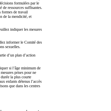
 décisions formulées par le
té de ressources suffisantes.
s formes de travail
on de la mendicité, et
illez indiquer les mesures
illez informer le Comité des
ons sexuelles.
rtie d’un plan d’action
diquer si l’âge minimum de
s mesures prises pour ne
a durée la plus courte
 aux enfants détenus l’accès
risons que dans les centres