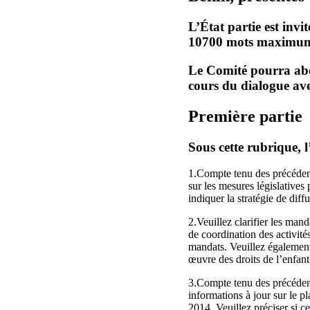
L’État partie est invi
10700 mots maximum),
Le Comité pourra abor
cours du dialogue avec
Première partie
Sous cette rubrique, l
1.Compte tenu des précéden
sur les mesures législatives
indiquer la stratégie de dif
2.Veuillez clarifier les mand
de coordination des activités
mandats. Veuillez également 
œuvre des droits de l’enfant 
3.Compte tenu des précéden
informations à jour sur le p
2014. Veuillez préciser si c