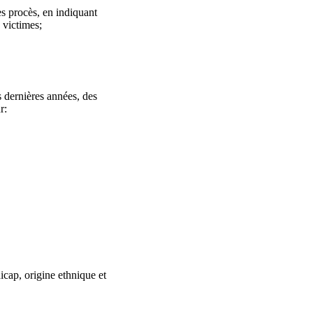
es procès, en indiquant
 victimes;
is dernières années, des
r:
icap, origine ethnique et