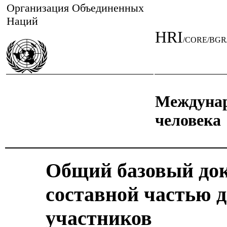
Организация Объединенных
Наций
HRI
/CORE/BGR
Междунар
человека
Общий базовый до
составной частью д
участников