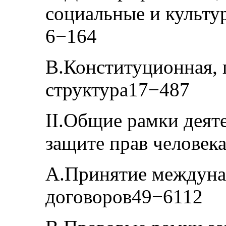
социальные и культу
6−164
B.Конституционная, 
структура17−487
II.Общие рамки деят
защите прав человек
A.Принятие междун
договоров49−6112