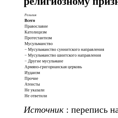
религиозному приз
Религия
Всего
Православие
Католицизм
Протестантизм
Мусульманство
− Мусульманство суннитского направления
− Мусульманство шиитского направления
− Другие мусульмане
Армяно-григорианская церковь
Иудаизм
Прочие
Атеисты
Не указали
Не ответили
Источник
: перепись н