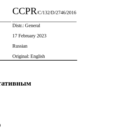
CCPR
/C/132/D/2746/2016
Distr.: General
17 February 2023
Russian
Original: English
ьтативным
)