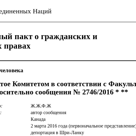
ъединенных Наций
ый пакт о гражданских и
х правах
человека
тое Комитетом в соответствии с Факул
осительно сообщения № 2746/2016 * **
о:
Ж.Ж.Ф.Ж
:
автор сообщения
Канада
2 марта 2016 года (первоначальное представление
депортация в Шри-Ланку