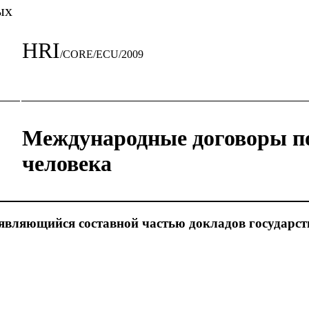
ых
HRI
/CORE/ECU/2009
Международные договоры п
человека
являющийся составной частью докладов государст