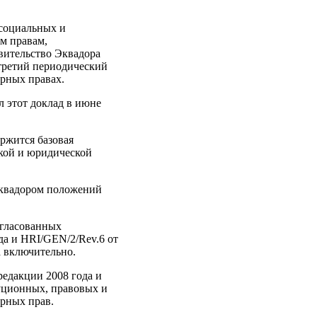
 социальных и
м правам,
вительство Эквадора
третий периодический
рных правах.
л этот доклад в июне
ржится базовая
ской и юридической
Эквадором положений
огласованных
да и HRI/GEN/2/Rev.6 от
а включительно.
редакции 2008 года и
туционных, правовых и
урных прав.