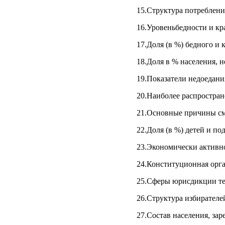
15.Структура потреблен
16.Уровеньбедности и кр
17.Доля (в %) бедного и 
18.Доля в % населения, 
19.Показатели недоедания
20.Наиболее распростра
21.Основные причины см
22.Доля (в %) детей и п
23.Экономически активн
24.Конституционная орга
25.Сферы юрисдикции те
26.Структура избирателей
27.Состав населения, за