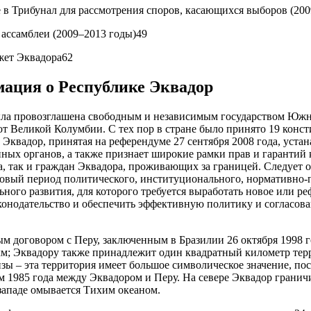
в Трибунал для рассмотрения споров, касающихся выборов (200
ассамблеи (2009–2013 годы)49
жет Эквадора62
ация о Республике Эквадор
ыла провозглашена свободным и независимым государством Юж
 от Великой Колумбии. С тех пор в стране было принято 19 кон
Эквадор, принятая на референдуме 27 сентября 2008 года, уста
ных органов, а также признает широкие рамки прав и гарантий 
, так и граждан Эквадора, проживающих за границей. Следует от
овый период политического, институционального, нормативно-
ьного развития, для которого требуется выработать новое или р
конодательство и обеспечить эффективную политику и согласов
ым договором с Перу, заключенным в Бразилии 26 октября 1998 
. км; Эквадору также принадлежит один квадратный километр те
зы – эта территория имеет большое символическое значение, пос
1985 года между Эквадором и Перу. На севере Эквадор граничи
а западе омывается Тихим океаном.