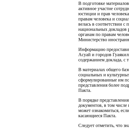
В подготовке материалов
активное участие сотруд
юстиции и прав человека
правам человека и социа
велась в соответствии с
национальных докладов 
органам по правам челов
Министерство иностранн
Информацию предоставил
Асуай и городов Гуаякил
содержанием доклада, с 
В материалах общего баз
социальных и культурных
сформулированные им по
представления более по
Пакта.
В порядке представления
документов, в том числе
может ознакомиться, есл
касающиеся Пакта.
Следует отметить, что зн