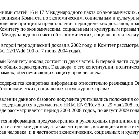
ниями статей 16 и 17 Международного пакта об экономических,
золюциями Комитета по экономическим, социальным и культурны
одящие принципы представления периодических докладов, пра
 Комитету по экономическим, социальным и культурным правам 
 Международного пакта об экономических, социальных и культу
 второй периодический доклад в 2002 году, и Комитет рассмотре
E/C.12/1/Add.100 от 7 июня 2004 года).
й Комитету доклад состоит из двух частей. В первой части соде
 общих характеристик Эквадора, о его конституции, политиче
рамках, обеспечивающих защиту прав человека.
а содержится конкретная информация относительно реализации 
 экономических, социальных и культурных правах.
авлении данного базового документа учитывались положения с
содержащихся в документах HRI/GEN/2/Rev.5 от 29 мая 2008 го
аде рассматривается период 2003-2008 годов, по август 2009 год
ится информация, предусмотренная в руководящих принципах в 
 статистические данные, а также материалы, касающиеся консти
ав человека, и в частности экономических, социальных и культ