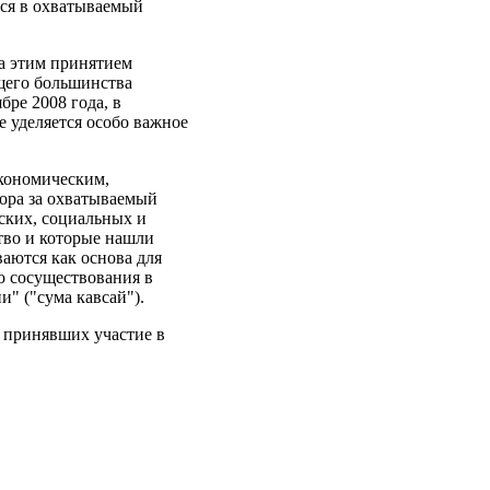
йся в охватываемый
за этим принятием
щего большинства
бре 2008 года, в
е уделяется особо важное
экономическим,
ора за охватываемый
ских, социальных и
тво и которые нашли
аются как основа для
о сосуществования в
" ("сума кавсай").
 принявших участие в