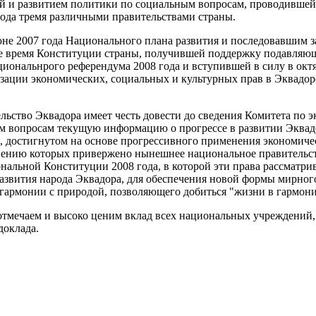
ей и развитием политики по социальным вопросам, проводивше
года тремя различными правительствами страны.
юне 2007 года Национального плана развития и последовавшим 
е время Конституции страны, получившей поддержку подавляю
циональнрого референдума 2008 года и вступившей в силу в октя
изации экономических, социальных и культурных прав в Эквадор
ельство Эквадора имеет честь довести до сведения Комитета по 
м вопросам текущую информацию о прогрессе в развитии Эквад
, достигнутом на основе прогрессивного применения экономиче
нению которых привержено нынешнее национальное правительс
нальной Конституции 2008 года, в которой эти права рассматрив
азвития народа Эквадора, для обеспечения новой формы мирног
 гармонии с природой, позволяющего добиться "жизни в гармонии
отмечаем и высоко ценим вклад всех национальных учреждений,
доклада.