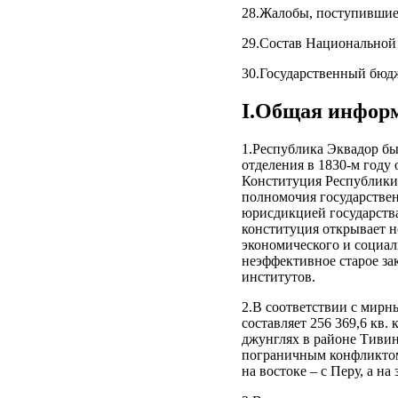
28.Жалобы, поступившие 
29.Состав Национальной 
30.Государственный бюд
I.Общая информ
1.Республика Эквадор б
отделения в 1830-м году
Конституция Республики 
полномочия государствен
юрисдикцией государства
конституция открывает н
экономического и социал
неэффективное старое за
институтов.
2.В соответствии с мирн
составляет 256 369,6 кв
джунглях в районе Тивин
пограничным конфликтом 
на востоке – с Перу, а н