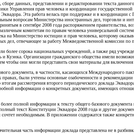
, сборе данных, представлении и редактировании текста данног
ники Управления прав человека и координации государственно
 Эквадора. Эта работа велась при поддержке и в координации с
льным вопросам Министерства иностранных дел, торговли и инт
 принятым в сентябре 2008 года распоряжением правительства, 
различным комитетам по правам человека универсальной систе
ека на Министерство юстиции и прав человека, которому оказы
ых дел, отвечающее за работу Межведомственной комиссии по п
и более сорока национальных учреждений, а также ряд учрежд
ь и Куэнка. Организации гражданского общества имели возможн
тем чтобы они могли представить свои материалы для включения 
ового документа, в частности, касающихся Международного пак
 правах, были учтены основные озабоченности и рекомендации
 итогам рассмотрения второго периодического доклада Эквадор
дробной информации о конкретных документах, имеющих отнош
 более полной информации к тексту общего базового документа 
 полный текст Конституции Эквадора 2008 года и другие докуме
и сочтет необходимым. В приложении содержатся также конкрет
ачительная часть информации доклада представлена не в разбивке