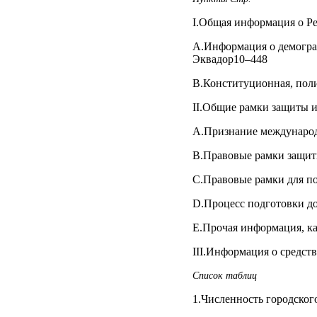
I.Общая информация о Р
A.Информация о демогра
Эквадор10–448
B.Конституционная, поли
II.Общие рамки защиты 
A.Признание международ
B.Правовые рамки защит
C.Правовые рамки для п
D.Процесс подготовки д
E.Прочая информация, к
III.Информация о средст
Список таблиц
1.Численность городского