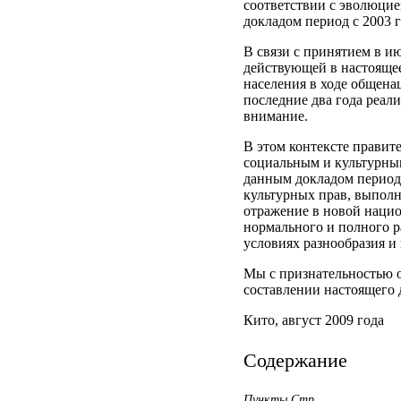
соответствии с эволюци
докладом период с 2003 
В связи с принятием в и
действующей в настояще
населения в ходе общена
последние два года реал
внимание.
В этом контексте правит
социальным и культурны
данным докладом период
культурных прав, выпол
отражение в новой нацио
нормального и полного р
условиях разнообразия и
Мы с признательностью 
составлении настоящего 
Кито, август 2009 года
Содержание
Пункты Стр.