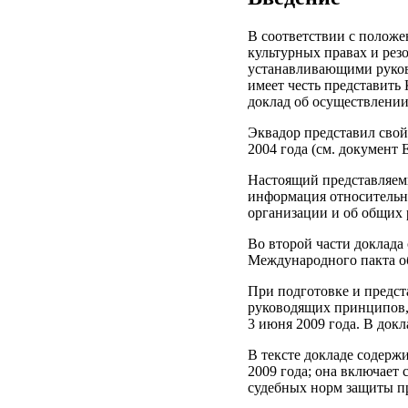
В соответствии с положе
культурных правах и ре
устанавливающими руков
имеет честь представить
доклад об осуществлении
Эквадор представил свой
2004 года (см. документ 
Настоящий представляемы
информация относительно
организации и об общих 
Во второй части доклад
Международного пакта об
При подготовке и предст
руководящих принципов, 
3 июня 2009 года. В докл
В тексте докладе содерж
2009 года; она включает
судебных норм защиты пр