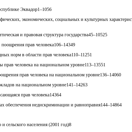
еспублике Эквадор1–1056
фических, экономических, социальных и культурных характери
тическая и правовая структура государства45–10525
и поощрения прав человека106–14349
ных норм в области прав человека110–11251
ы прав человека на национальном уровне113–13551
оощрения прав человека на национальном уровне136–14060
окладов на национальном уровне141–14263
асающаяся прав человека14364
вах обеспечения недискриминации и равноправия144–14864
 и сельского населения (2001 год)8