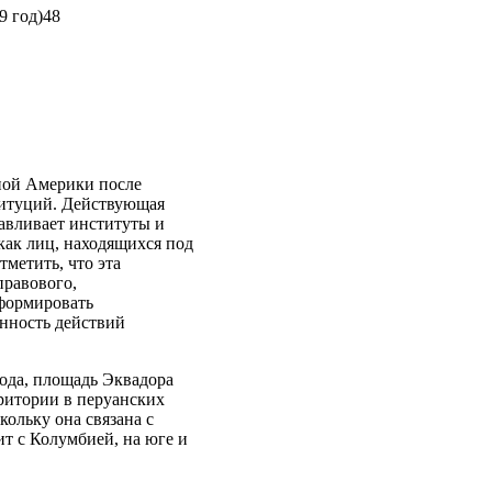
9 год)48
ной Америки после
ституций. Действующая
навливает институты и
как лиц, находящихся под
метить, что эта
правового,
еформировать
анность действий
года, площадь Эквадора
рритории в перуанских
кольку она связана с
т с Колумбией, на юге и