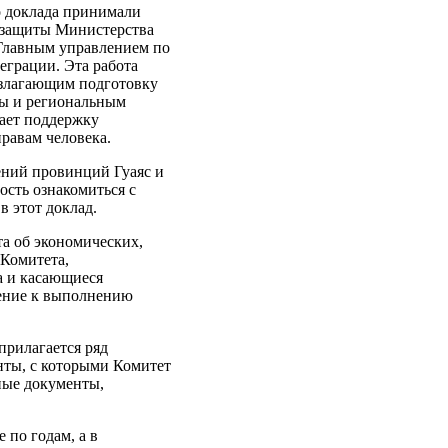
о доклада принимали
й защиты Министерства
 Главным управлением по
еграции. Эта работа
возлагающим подготовку
мы и региональным
вает поддержку
равам человека.
ений провинций Гуаяс и
ость ознакомиться с
в этот доклад.
та об экономических,
 Комитета,
а и касающиеся
ение к выполнению
прилагается ряд
нты, с которыми Комитет
ные документы,
 по годам, а в