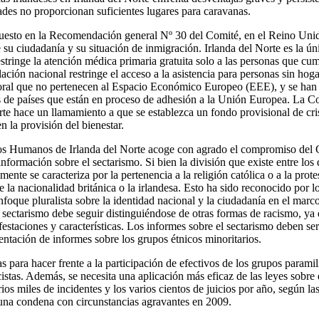
ades no proporcionan suficientes lugares para caravanas.
puesto en la Recomendación general Nº 30 del Comité, en el Reino Unid
e su ciudadanía y su situación de inmigración. Irlanda del Norte es la ú
estringe la atención médica primaria gratuita solo a las personas que cum
lación nacional restringe el acceso a la asistencia para personas sin hog
oral que no pertenecen al Espacio Económico Europeo (EEE), y se han 
os de países que están en proceso de adhesión a la Unión Europea. La 
e hace un llamamiento a que se establezca un fondo provisional de cri
n la provisión del bienestar.
 Humanos de Irlanda del Norte acoge con agrado el compromiso del Go
nformación sobre el sectarismo. Si bien la división que existe entre lo
ente se caracteriza por la pertenencia a la religión católica o a la prote
e la nacionalidad británica o la irlandesa. Esto ha sido reconocido por
nfoque pluralista sobre la identidad nacional y la ciudadanía en el mar
 sectarismo debe seguir distinguiéndose de otras formas de racismo, ya 
festaciones y características. Los informes sobre el sectarismo deben se
sentación de informes sobre los grupos étnicos minoritarios.
para hacer frente a la participación de efectivos de los grupos paramili
istas. Además, se necesita una aplicación más eficaz de las leyes sobre
rios miles de incidentes y los varios cientos de juicios por año, según las 
 una condena con circunstancias agravantes en 2009.