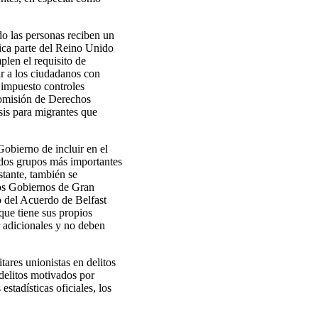
o las personas reciben un
nica parte del Reino Unido
plen el requisito de
ar a los ciudadanos con
impuesto controles
Comisión de Derechos
sis para migrantes que
bierno de incluir en el
s dos grupos más importantes
stante, también se
 los Gobiernos de Gran
co del Acuerdo de Belfast
que tiene sus propios
r adicionales y no deben
tares unionistas en delitos
 delitos motivados por
estadísticas oficiales, los