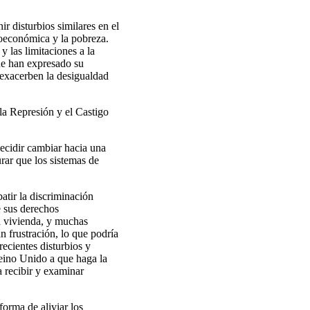
ir disturbios similares en el
cioeconómica y la pobreza.
y las limitaciones a la
ue han expresado su
 exacerben la desigualdad
 la Represión y el Castigo
decidir cambiar hacia una
urar que los sistemas de
atir la discriminación
e sus derechos
la vivienda, y muchas
n frustración, lo que podría
ecientes disturbios y
 Reino Unido a que haga la
a recibir y examinar
forma de aliviar los