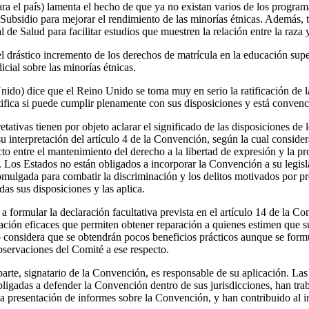
ra el país) lamenta el hecho de que ya no existan varios de los progra
 Subsidio para mejorar el rendimiento de las minorías étnicas. Además,
 de Salud para facilitar estudios que muestren la relación entre la raza y
l drástico incremento de los derechos de matrícula en la educación supe
icial sobre las minorías étnicas.
ido) dice que el Reino Unido se toma muy en serio la ratificación de 
atifica si puede cumplir plenamente con sus disposiciones y está convenc
tativas tienen por objeto aclarar el significado de las disposiciones de l
interpretación del artículo 4 de la Convención, según la cual considera
ecto entre el mantenimiento del derecho a la libertad de expresión y la p
o. Los Estados no están obligados a incorporar la Convención a su legis
romulgada para combatir la discriminación y los delitos motivados por pr
s sus disposiciones y las aplica.
 formular la declaración facultativa prevista en el artículo 14 de la C
ción eficaces que permiten obtener reparación a quienes estimen que s
considera que se obtendrán pocos beneficios prácticos aunque se formu
bservaciones del Comité a ese respecto.
rte, signatario de la Convención, es responsable de su aplicación. Las 
ligadas a defender la Convención dentro de sus jurisdicciones, han tra
a presentación de informes sobre la Convención, y han contribuido al in