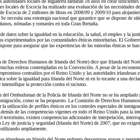
s autoridades locales de Inglaterra tardarán 18 años en crear suficientes
es locales de Escocia ha realizado una evaluación de las necesidades de 
de Escocia de 2 millones de libras en 2008/09 y 2009/10 para alojamie
 Se necesita una estrategia nacional que garantice que se dispone de si
gitanos, nómadas y romaníes en toda Gran Bretaña.
e datos sobre la igualdad en la educación, la salud, el empleo y la just
as experimentados por las comunidades étnicas minoritarias. El Gobier
dispone para asegurar que las experiencias de las minorías étnicas se ha
de Derechos Humanos de Irlanda del Norte) dice que Irlanda del Norte
n muchas esferas contempladas en la Convención. A pesar de la recomen
mpromisos contraídos por el Reino Unido y las autoridades irlandesas 
ica sobre la igualdad para Irlanda del Norte ni en lo tocante a una decl
intensifique la protección contra el racismo.
a del Ombudsman de la Policía de Irlanda del Norte no se ha ampliado 
 inmigración, como se ha propuesto. La Comisión de Derechos Humanos 
la utilización de perfiles étnicos en los controles especiales de inmigra
demás de las competencias vigentes en todo el Reino Unido para la inter
el terrorismo, existen competencias adicionales de interpelación, interrog
la Ley de justicia y seguridad (Irlanda del Norte) de 2007, que no exige
n utilizando ampliamente.
irlandeses en Irlanda del Norte enfrenta desventajas graves y persist