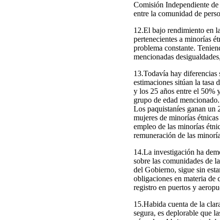
Comisión Independiente de Q
entre la comunidad de perso
12.El bajo rendimiento en 
pertenecientes a minorías ét
problema constante. Teniend
mencionadas desigualdades, 
13.Todavía hay diferencias s
estimaciones sitúan la tasa
y los 25 años entre el 50% 
grupo de edad mencionado. 
Los paquistaníes ganan un 2
mujeres de minorías étnicas
empleo de las minorías étni
remuneración de las minoría
14.La investigación ha demo
sobre las comunidades de l
del Gobierno, sigue sin esta
obligaciones en materia de 
registro en puertos y aeropu
15.Habida cuenta de la clara
segura, es deplorable que la