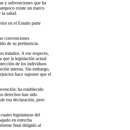
mas y subvenciones que ha
 tampoco existe un marco
 la salud.
rior en el Estado parte
las convenciones
ido de su pertinencia.
os tratados. A ese respecto,
 que la legislación actual
rotección de los individuos
lación interna. Sin embargo,
ejuicios hace suponer que el
onvención; ha establecido
us derechos han sido
le esa declaración, pero
cuatro legislaturas del
bajado en estrecha
forme final dirigido al