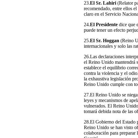
23.
El Sr. Lahiri
(Relator pa
recomendado, entre ellos el
claro en el Servicio Nacional
24.
El Presidente
dice que e
puede tener un efecto perjud
25.
El Sr. Hoggan
(Reino Un
internacionales y solo las r
26.Las declaraciones interpre
el Reino Unido mantendrá su 
establece el equilibrio corr
contra la violencia y el odi
la exhaustiva legislación p
Reino Unido cumple con toda
27.El Reino Unido se niega a
leyes y mecanismos de apela
vulnerados. El Reino Unido 
tomará debida nota de las o
28.El Gobierno del Estado pa
Reino Unido se han visto ob
colaboración para preparar l