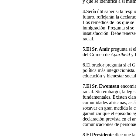
y que se identifica a sí mis
4.Sería útil saber si la resp
futuro, reflejarán la declar
Los remedios de los que se h
inmigración. Pregunta si se
insatisfacción. Debe teners
racial.
5.
El Sr. Amir
pregunta si el
del Crimen de
Apartheid
y l
6.El orador pregunta si el 
política más integracionista.
educación y bienestar social
7.
El Sr. Ewomsan
encomia 
racial. Sin embargo, la legi
fundamentales. Existen clara
comunidades africanas, asiá
socavar en gran medida la c
garantizar que el episodio a
declaración prevista en el 
comunicaciones de personas 
8.
El Presidente
dice que la