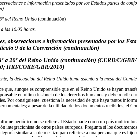
servaciones e información presentados por los Estados partes de confo
n)
20º del Reino Unido
(continuación)
 a las 10.05 horas.
s, observaciones e información presentados por los Esta
tículo 9 de la Convención (continuación)
18º a 20º del Reino Unido (continuación) (CERD/C/GBR/
0; HRI/CORE/GBR/2010)
dente, la delegación del Reino Unido toma asiento a la mesa del Comité
ce que, aunque es comprensible que en el Reino Unido se hayan transfer
sponsable en última instancia de los derechos humanos y debe rendir cue
es. Por consiguiente, cuestiona la necesidad de que haya tantos informe
ernamentales; a pesar de la utilidad de los documentos recibidos, el C
nforme periódico no se refiere al Estado parte como un país multicultura
ón integracionista de otros países europeos. Pregunta si los documentos 
tegoría similar a la de mestizo para referirse a una persona que es hijo