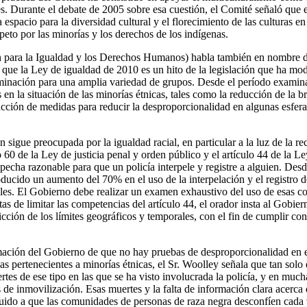
s. Durante el debate de 2005 sobre esa cuestión, el Comité señaló que e
spacio para la diversidad cultural y el florecimiento de las culturas e
peto por las minorías y los derechos de los indígenas.
 para la Igualdad y los Derechos Humanos) habla también en nombre 
ue la Ley de igualdad de 2010 es un hito de la legislación que ha mode
riminación para una amplia variedad de grupos. Desde el período examina
en la situación de las minorías étnicas, tales como la reducción de la b
ucción de medidas para reducir la desproporcionalidad en algunas esferas
sigue preocupada por la igualdad racial, en particular a la luz de la rec
lo 60 de la Ley de justicia penal y orden público y el artículo 44 de la L
specha razonable para que un policía interpele y registre a alguien. De
oducido un aumento del 70% en el uso de la interpelación y el registro d
Gales. El Gobierno debe realizar un examen exhaustivo del uso de esas
tas de limitar las competencias del artículo 44, el orador insta al Gobi
icción de los límites geográficos y temporales, con el fin de cumplir c
rmación del Gobierno de que no hay pruebas de desproporcionalidad en 
as pertenecientes a minorías étnicas, el Sr. Woolley señala que tan solo 
es de ese tipo en las que se ha visto involucrada la policía, y en mucha
as de inmovilización. Esas muertes y la falta de información clara acer
buido a que las comunidades de personas de raza negra desconfíen cada v