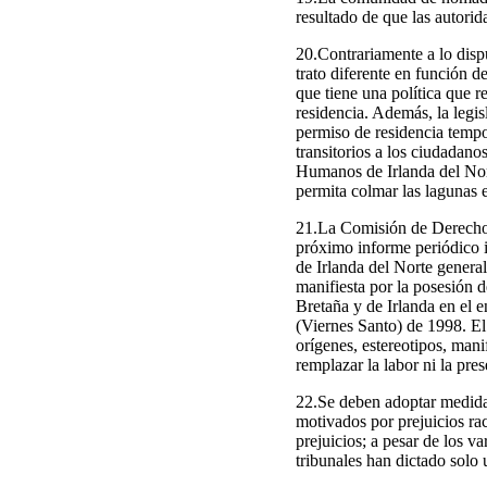
resultado de que las autorid
20.Contrariamente a lo dis
trato diferente en función d
que tiene una política que r
residencia. Además, la legis
permiso de residencia temp
transitorios a los ciudadan
Humanos de Irlanda del Nort
permita colmar las lagunas e
21.La Comisión de Derechos
próximo informe periódico i
de Irlanda del Norte generalm
manifiesta por la posesión d
Bretaña y de Irlanda en el e
(Viernes Santo) de 1998. El
orígenes, estereotipos, mani
remplazar la labor ni la pre
22.Se deben adoptar medidas 
motivados por prejuicios rac
prejuicios; a pesar de los va
tribunales han dictado solo