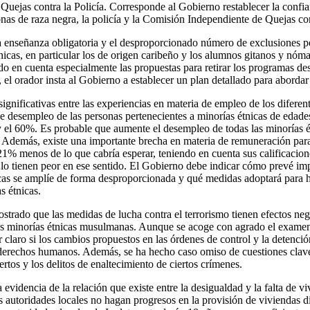
uejas contra la Policía. Corresponde al Gobierno restablecer la confia
nas de raza negra, la policía y la Comisión Independiente de Quejas cont
la enseñanza obligatoria y el desproporcionado número de exclusiones 
nicas, en particular los de origen caribeño y los alumnos gitanos y nóm
o en cuenta especialmente las propuestas para retirar los programas des
el orador insta al Gobierno a establecer un plan detallado para abordar
ignificativas entre las experiencias en materia de empleo de los diferen
 de desempleo de las personas pertenecientes a minorías étnicas de edad
y el 60%. Es probable que aumente el desempleo de todas las minorías ét
Además, existe una importante brecha en materia de remuneración para 
1% menos de lo que cabría esperar, teniendo en cuenta sus calificacion
 lo tienen peor en ese sentido. El Gobierno debe indicar cómo prevé imp
cas se amplíe de forma desproporcionada y qué medidas adoptará para ha
s étnicas.
strado que las medidas de lucha contra el terrorismo tienen efectos ne
as minorías étnicas musulmanas. Aunque se acoge con agrado el examen
r claro si los cambios propuestos en las órdenes de control y la detenció
derechos humanos. Además, se ha hecho caso omiso de cuestiones clave
ertos y los delitos de enaltecimiento de ciertos crímenes.
 evidencia de la relación que existe entre la desigualdad y la falta de 
s autoridades locales no hagan progresos en la provisión de viviendas di