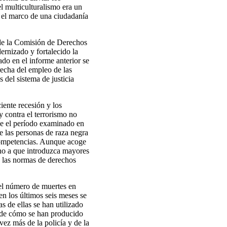
l multiculturalismo era un
n el marco de una ciudadanía
de la Comisión de Derechos
rnizado y fortalecido la
do en el informe anterior se
recha del empleo de las
 del sistema de justicia
iente recesión y los
ey contra el terrorismo no
sde el período examinado en
e las personas de raza negra
 competencias. Aunque acoge
erno a que introduzca mayores
on las normas de derechos
el número de muertes en
en los últimos seis meses se
s de ellas se han utilizado
ca de cómo se han producido
ez más de la policía y de la