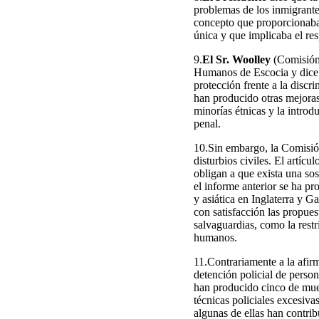
problemas de los inmigrante
concepto que proporcionaba e
única y que implicaba el res
9.
El Sr. Woolley
(Comisión
Humanos de Escocia y dice q
protección frente a la disc
han producido otras mejoras 
minorías étnicas y la introd
penal.
10.Sin embargo, la Comisión 
disturbios civiles. El artícu
obligan a que exista una so
el informe anterior se ha pr
y asiática en Inglaterra y 
con satisfacción las propues
salvaguardias, como la restr
humanos.
11.Contrariamente a la afi
detención policial de person
han producido cinco de muert
técnicas policiales excesiv
algunas de ellas han contri