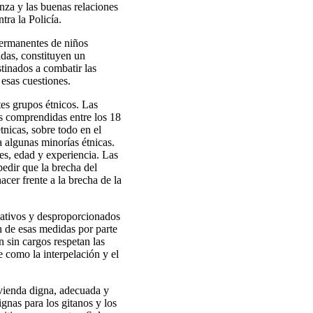
nza y las buenas relaciones
ra la Policía.
permanentes de niños
adas, constituyen un
tinados a combatir las
 esas cuestiones.
tes grupos étnicos. Las
es comprendidas entre los 18
nicas, sobre todo en el
algunas minorías étnicas.
es, edad y experiencia. Las
edir que la brecha del
cer frente a la brecha de la
gativos y desproporcionados
 de esas medidas por parte
n sin cargos respetan las
 como la interpelación y el
vivienda digna, adecuada y
gnas para los gitanos y los