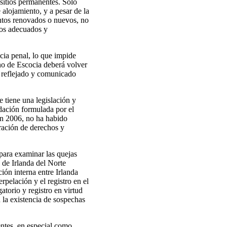
 sitios permanentes. Solo
alojamiento, y a pesar de la
ntos renovados o nuevos, no
tios adecuados y
icia penal, lo que impide
no de Escocia deberá volver
n reflejado y comunicado
 tiene una legislación y
dación formulada por el
en 2006, no ha habido
aración de derechos y
para examinar las quejas
de Irlanda del Norte
ción interna entre Irlanda
pelación y el registro en el
atorio y registro en virtud
n la existencia de sospechas
entes, en especial como