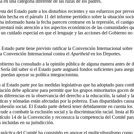
ma en una categoría diferente de las razas de los padres.
uesta del Estado parte a los disturbios recientes y sus esfuerzos por preven
ación hecha en el párrafo 11 del informe periódico sobre la situación so
a informado hasta la fecha parecen centrarse en la represión, el castigo 
 prestará más atención a los aspectos económicos de las comunidades q
e un cuidado especial en que el lenguaje y las acciones del Gobierno no
 Estado parte tiene previsto ratificar la Convención Internacional sobre
a Convención Internacional contra el
Apartheid
en los Deportes.
Gobierno ha consultado a la opinión pública de alguna manera antes de 
 Sería útil saber si el Estado parte asignará fondos suficientes para aseg
 puedan apoyar su política integracionista.
al Estado parte por las medidas legislativas que ha adoptado para comb
slación debe aplicarse para permitir que los grupos minoritarios gocen d
s diferencias en la observancia del derecho a la educación, la salud y 
ticas y nómadas están afectadas por la pobreza. Esas disparidades causa
ohesión social. El Estado parte deberá tener debidamente en cuenta los r
yude a combatir la exclusión social y la discriminación racial. Insta al
artículo 14 de la Convención y reconozca la competencia del Comité par
incluidas en su jurisdicción.
 práctica del Comité ha consistido en apoyar el multiculturalismo como 