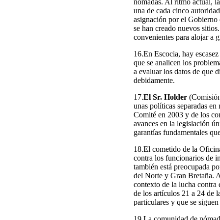
nómadas. Al ritmo actual, la
una de cada cinco autoridad
asignación por el Gobierno 
se han creado nuevos sitios.
convenientes para alojar a 
16.En Escocia, hay escasez d
que se analicen los problem
a evaluar los datos de que 
debidamente.
17.
El Sr. Holder
(Comisión 
unas políticas separadas e
Comité en 2003 y de los co
avances en la legislación ún
garantías fundamentales que 
18.El cometido de la Oficin
contra los funcionarios de
también está preocupada por 
del Norte y Gran Bretaña. A
contexto de la lucha contra 
de los artículos 21 a 24 de 
particulares y que se sigue
19.La comunidad de nómadas 