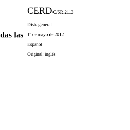
CERD
/C/SR.2113
Distr. general
das las
1º de mayo de 2012
Español
Original: inglés