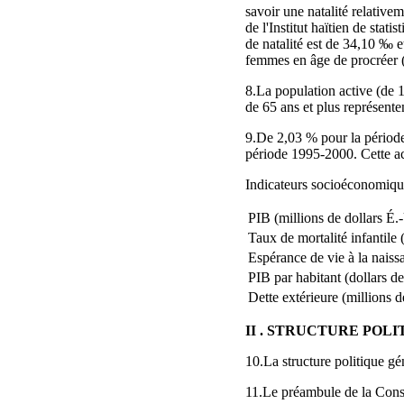
savoir une natalité relative
de l'Institut haïtien de sta
de natalité est de 34,10 ‰ 
femmes en âge de procréer (
8.La population active (de 1
de 65 ans et plus représente
9.De 2,03 % pour la période
période 1995‑2000. Cette ac
Indicateurs socioéconomiqu
PIB (millions de dollars É.
Taux de mortalité infantile
Espérance de vie à la naiss
PIB par habitant (dollars d
Dette extérieure (millions d
II . STRUCTURE POL
10.La structure politique g
11.Le préambule de la Consti