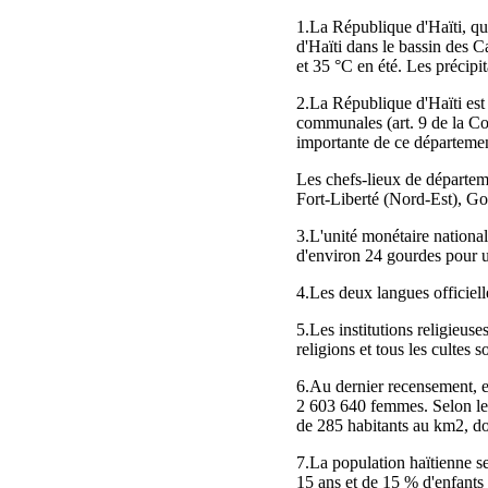
1.La République d'Haïti, qui
d'Haïti dans le bassin des C
et 35 °C en été. Les précip
2.La République d'Haïti est
communales (art. 9 de la Con
importante de ce départemen
Les chefs‑lieux de départem
Fort‑Liberté (Nord‑Est), Go
3.L'unité monétaire nationale
d'environ 24 gourdes pour u
4.Les deux langues officielle
5.Les institutions religieuse
religions et tous les cultes s
6.Au dernier recensement, e
2 603 640 femmes. Selon les 
de 285 habitants au km2, do
7.La population haïtienne se
15 ans et de 15 % d'enfants 