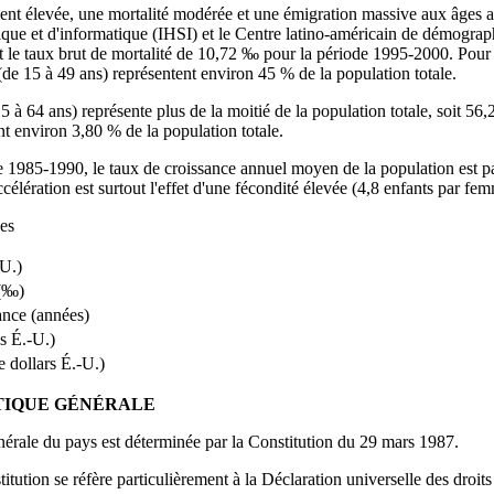
ment élevée, une mortalité modérée et une émigration massive aux âges ac
tistique et d'informatique (IHSI) et le Centre latino‑américain de démog
et le taux brut de mortalité de 10,72 ‰ pour la période 1995‑2000. Pour
de 15 à 49 ans) représentent environ 45 % de la population totale.
5 à 64 ans) représente plus de la moitié de la population totale, soit 5
nt environ 3,80 % de la population totale.
 1985‑1990, le taux de croissance annuel moyen de la population est p
célération est surtout l'effet d'une fécondité élevée (4,8 enfants par 
es
‑U.)
 (‰)
ance (années)
es É.‑U.)
e dollars É.‑U.)
ITIQUE GÉNÉRALE
énérale du pays est déterminée par la Constitution du 29 mars 1987.
tution se réfère particulièrement à la Déclaration universelle des droi