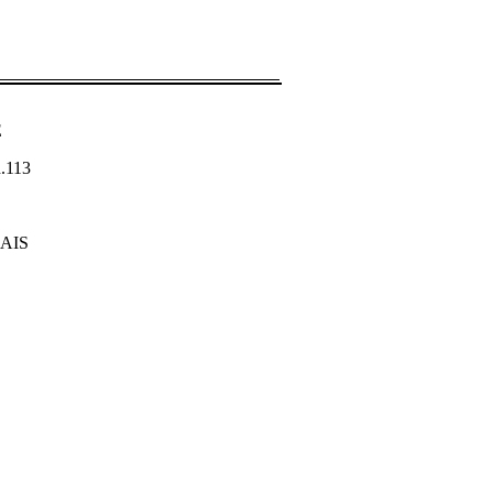
E
.113
ÇAIS