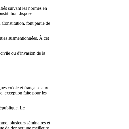
ifiés suivant les normes en
nstitution dispose :
 Constitution, font partie de
nties susmentionnées. À cet
civile ou d'invasion de la
ngues créole et française aux
le, exception faite pour les
 République. Le
mme, plusieurs séminaires et
 vue de donner une meilleure