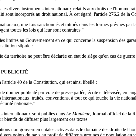
 les divers instruments internationaux relatifs aux droits de l'homme rat
i sont incorporés au droit national. À cet égard, l'article 276.2 de la Co
nationaux, une fois sanctionnés et ratifiés dans les formes prévues par la
ogent toutes les lois qui leur sont contraires."
es limites au Gouvernement en ce qui concerne la suspension des gara
stitution stipule :
 du territoire ne peut être déclarée en état de siège qu'en cas de guerre 
T PUBLICITÉ
 l'article 40 de la Constitution, qui est ainsi libellé :
t de donner publicité par voie de presse parlée, écrite et télévisée, en la
ds internationaux, traités, conventions, à tout ce qui touche la vie nationa
écurité nationale."
ts internationaux sont publiés dans
Le Moniteur
, Journal officiel de la
bientôt de diffuser plus largement ces textes.
sations non gouvernementales actives dans le domaine des droits de l'ho
n divers points du pays au profit de différents groupes de population en