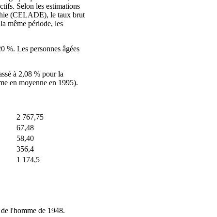
tifs. Selon les estimations
raphie (CELADE), le taux brut
 la même période, les
6,20 %. Les personnes âgées
assé à 2,08 % pour la
femme en moyenne en 1995).
2 767,75
67,48
58,40
356,4
1 174,5
ts de l'homme de 1948.