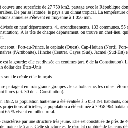
 couvre une superficie de 27 750 km2, partage avec la République domini
araïbes. De par sa latitude, le pays a un climat tropical. La température 
itations annuelles s'élèvent en moyenne à 1 056 mm.
 divisée en neuf départements, 41 arrondissements, 133 communes, 55 qu
stitution). À la tête de chaque département, on trouve un chef‑lieu, qui e
t.
ent sont : Port‑au‑Prince, la capitale (Ouest), Cap‑Haïtien (Nord), Por
naïves (l'Artibonite), Hinche (Centre), Cayes (Sud), Jacmel (Sud‑Est) 
 est la gourde; elle est divisée en centimes (art. 6 de la Constitution). 
n dollar des États‑Unis.
s sont le créole et le français.
s se partagent en trois grands groupes : le catholicisme, les cultes réfor
ont libres (art. 30 de la Constitution).
n 1982, la population haïtienne a été évaluée à 5 053 191 habitants, 
projections officielles, la population a été estimée à 7 958 964 habitan
nt 65 % vivent en milieu rural.
 caractérise par une structure très jeune. Elle est constituée de près de
de moins de 5 ans. Cette structure est le résultat combiné de facteurs d