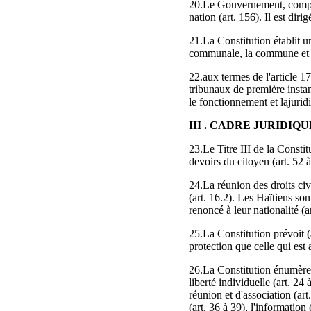
20.Le Gouvernement, composé 
nation (art. 156). Il est diri
21.La Constitution établit un
communale, la commune et l
22.aux termes de l'article 17
tribunaux de première instan
le fonctionnement et lajuridic
III . CADRE JURIDI
23.Le Titre III de la Constit
devoirs du citoyen (art. 52 à
24.La réunion des droits civi
(art. 16.2). Les Haïtiens so
renoncé à leur nationalité (ar
25.La Constitution prévoit (
protection que celle qui est
26.La Constitution énumère un
liberté individuelle (art. 24 
réunion et d'association (art.
(art. 36 à 39), l'information (