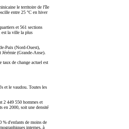
caine le territoire de l'île
oscille entre 25 °C en hiver
artiers et 561 sections
st la ville la plus
t‑de‑Paix (Nord‑Ouest),
et Jérémie (Grande‑Anse).
Le taux de change actuel est
més et le vaudou. Toutes les
dont 2 449 550 hommes et
ts en 2000, soit une densité
 40 % d'enfants de moins de
émographiques internes, à