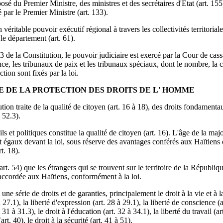
du Premier Ministre, des ministres et des secrétaires d'État (art. 155)
gé par le Premier Ministre (art. 133).
 véritable pouvoir exécutif régional à travers les collectivités territorial
e département (art. 61).
3 de la Constitution, le pouvoir judiciaire est exercé par la Cour de cassa
ce, les tribunaux de paix et les tribunaux spéciaux, dont le nombre, la c
tion sont fixés par la loi.
QUE DE LA PROTECTION DES DROITS DE L' HOMME
ution traite de la qualité de citoyen (art. 16 à 18), des droits fondamentau
 52.3).
ls et politiques constitue la qualité de citoyen (art. 16). L'âge de la majo
nt égaux devant la loi, sous réserve des avantages conférés aux Haïtiens 
t. 18).
art. 54) que les étrangers qui se trouvent sur le territoire de la Républi
 accordée aux Haïtiens, conformément à la loi.
e série de droits et de garanties, principalement le droit à la vie et à la
à 27.1), la liberté d'expression (art. 28 à 29.1), la liberté de conscience (a
 31 à 31.3), le droit à l'éducation (art. 32 à 34.1), la liberté du travail (ar
art. 40), le droit à la sécurité (art. 41 à 51).