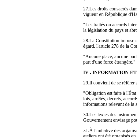
27.Les droits consacrés dans
vigueur en République d'Haït
"Les traités ou accords inter
la législation du pays et abr
28.La Constitution impose d
égard, l'article 278 de la Con
"Aucune place, aucune partie
part d'une force étrangère."
IV . INFORMATION E
29.Il convient de se référer à
"Obligation est faite à l'Éta
lois, arrêtés, décrets, accor
informations relevant de la s
30.Les textes des instrumen
Gouvernement envisage pour 
31.À l'initiative des organi
ateliers ont été organisés e