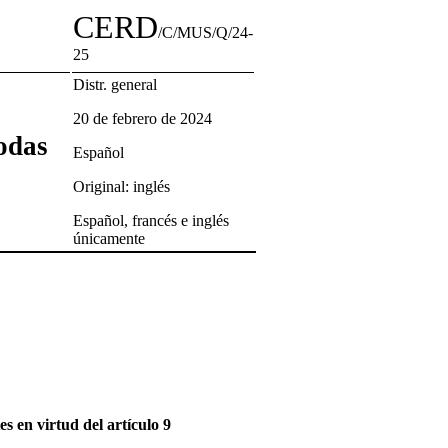
CERD
/C/MUS/Q/24-
25
Distr. general
20 de febrero de 2024
odas
Español
Original: inglés
Español, francés e inglés
únicamente
s en virtud del artículo 9