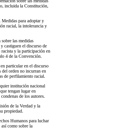
formación sobre las medidas
o, incluida la Constitución,
. Medidas para adoptar y
ón racial, la intolerancia y
n sobre las medidas
 y castiguen el discurso de
 racista y la participación en
culo 4 de la Convención.
en particular en el discurso
es del orden no incurran en
as de perfilamiento racial.
lquier institución nacional
s que tengan lugar en
 condenas de los autores.
sión de la Verdad y la
 su propiedad.
erechos Humanos para luchar
, así como sobre la