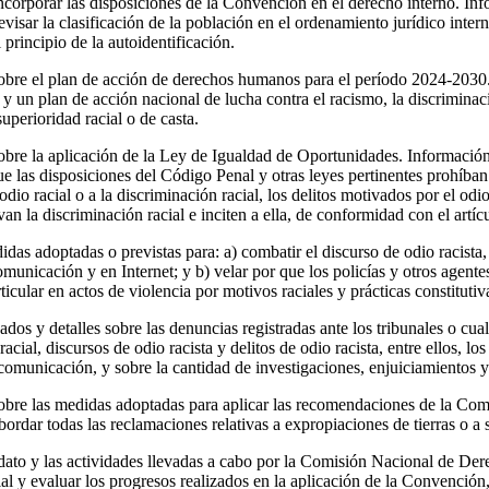
corporar las disposiciones de la Convención en el derecho interno. In
evisar la clasificación de la población en el ordenamiento jurídico intern
l principio de la autoidentificación.
sobre el plan de acción de derechos humanos para el período 2024-2030
 y un plan de acción nacional de lucha contra el racismo, la discriminaci
uperioridad racial o de casta.
obre la aplicación de la Ley de Igualdad de Oportunidades. Informació
e las disposiciones del Código Penal y otras leyes pertinentes prohíban
l odio racial o a la discriminación racial, los delitos motivados por el odio
n la discriminación racial e inciten a ella, de conformidad con el artí
das adoptadas o previstas para: a) combatir el discurso de odio racista, 
omunicación y en Internet; y b) velar por que los policías y otros agent
ticular en actos de violencia por motivos raciales y prácticas constitutiv
ados y detalles sobre las denuncias registradas ante los tribunales o cua
acial, discursos de odio racista y delitos de odio racista, entre ellos, lo
 comunicación, y sobre la cantidad de investigaciones, enjuiciamientos y
obre las medidas adoptadas para aplicar las recomendaciones de la Comi
 abordar todas las reclamaciones relativas a expropiaciones de tierras o a
dato y las actividades llevadas a cabo por la Comisión Nacional de D
ial y evaluar los progresos realizados en la aplicación de la Convención