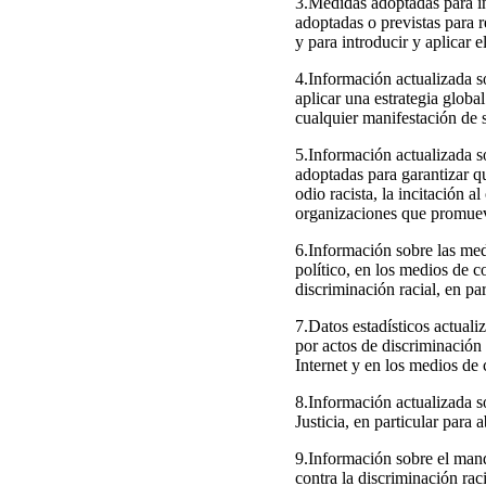
3.Medidas adoptadas para in
adoptadas o previstas para r
y para introducir y aplicar e
4.Información actualizada 
aplicar una estrategia global
cualquier manifestación de s
5.Información actualizada s
adoptadas para garantizar qu
odio racista, la incitación a
organizaciones que promueva
6.Información sobre las medi
político, en los medios de c
discriminación racial, en par
7.Datos estadísticos actualiz
por actos de discriminación r
Internet y en los medios de
8.Información actualizada s
Justicia, en particular para
9.Información sobre el man
contra la discriminación rac