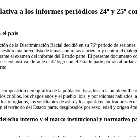
lativa a los informes periódicos 24º y 25º 
 el país
ción de la Discriminación Racial decidió en su 76º período de sesiones q
cuestión una breve lista de temas con miras a orientar y centrar el diálog
rante el examen del informe del Estado parte. El presente documento co
no es exhaustiva; durante el diálogo con el Estado parte podrán abordars
rito.
la composición demográfica de la población basados en la autoidentifica
 los criollos, los chagosianos y el pueblo ilois, y por idiomas hablados,
 los refugiados, los solicitantes de asilo y los apátridas. Indicadores ec
n el territorio del Estado parte, desglosados por sexo, edad y origen étn
erecho interno y el marco institucional y normativo pa