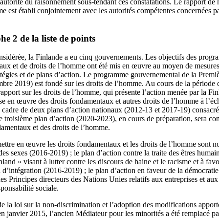
autorité du raisonnement sous-tendant ces constatations. Le rapport d
e est établi conjointement avec les autorités compétentes concernées pa
 2 de la liste de points
onsidérée, la Finlande a eu cinq gouvernements. Les objectifs des pr
aux et de droits de l’homme ont été mis en œuvre au moyen de mesures 
atégies et de plans d’action. Le programme gouvernemental de la Premi
mbre 2019) est fondé sur les droits de l’homme. Au cours de la période 
pport sur les droits de l’homme, qui présente l’action menée par la F
ise en œuvre des droits fondamentaux et autres droits de l’homme à l’éch
e cadre de deux plans d’action nationaux (2012-13 et 2017-19) consacr
 troisième plan d’action (2020-2023), en cours de préparation, sera con
ndamentaux et des droits de l’homme.
ettre en œuvre les droits fondamentaux et les droits de l’homme sont no
 des sexes (2016‑2019) ; le plan d’action contre la traite des êtres humai
and » visant à lutter contre les discours de haine et le racisme et à favor
intégration (2016‑2019) ; le plan d’action en faveur de la démocratie
s Principes directeurs des Nations Unies relatifs aux entreprises et aux
sponsabilité sociale.
 la loi sur la non-discrimination et l’adoption des modifications apportée
n janvier 2015, l’ancien Médiateur pour les minorités a été remplacé p