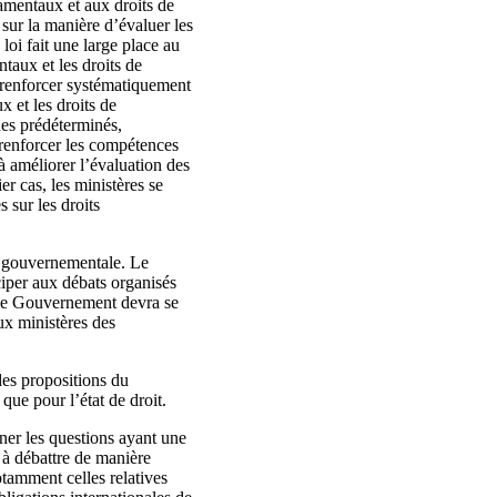
amentaux et aux droits de
sur la manière d’évaluer les
loi fait une large place au
taux et les droits de
renforcer systématiquement
 et les droits de
es prédéterminés,
à renforcer les compétences
à améliorer l’évaluation des
er cas, les ministères se
s sur les droits
on gouvernementale. Le
ciper aux débats organisés
es le Gouvernement devra se
x ministères des
des propositions du
ue pour l’état de droit.
ner les questions ayant une
t à débattre de manière
otamment celles relatives