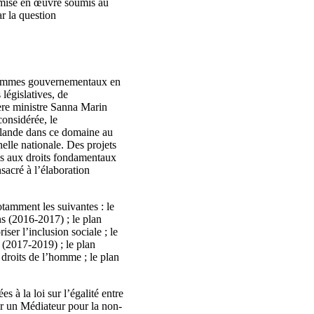
e mise en œuvre soumis au
r la question
ogrammes gouvernementaux en
législatives, de
ère ministre Sanna Marin
considérée, le
inlande dans ce domaine au
elle nationale. Des projets
és aux droits fondamentaux
sacré à l’élaboration
tamment les suivantes : le
ns (2016-2017) ; le plan
iser l’inclusion sociale ; le
 (2017-2019) ; le plan
 droits de l’homme ; le plan
s à la loi sur l’égalité entre
ar un Médiateur pour la non-