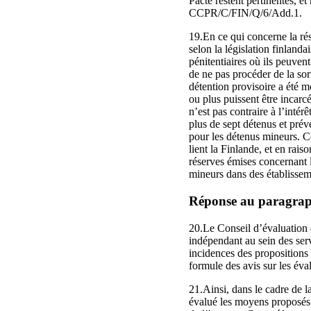
Pacte restent pertinentes, 
CCPR/C/FIN/Q/6/Add.1.
19.En ce qui concerne la rés
selon la législation finland
pénitentiaires où ils peuven
de ne pas procéder de la sor
détention provisoire a été 
ou plus puissent être incar
n’est pas contraire à l’int
plus de sept détenus et prév
pour les détenus mineurs. C
lient la Finlande, et en rai
réserves émises concernant l
mineurs dans des établisseme
Réponse au paragraphe
20.Le Conseil d’évaluation 
indépendant au sein des serv
incidences des propositions 
formule des avis sur les év
21.Ainsi, dans le cadre de 
évalué les moyens proposés d