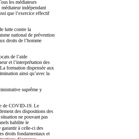
 Tous les médiateurs
un médiateur indépendant
nsi que l’exercice effectif
e lutte contre la
nisme national de prévention
 aux droits de l’homme
cats de l’aide
neur et l’interprétation des
e. La formation dispensée aux
rimination ainsi qu’avec la
inistrative suprême y
émie de COVID-19. Le
dement des dispositions des
 situation ne pouvant pas
nels habilite le
garantir à celle-ci des
les droits fondamentaux et