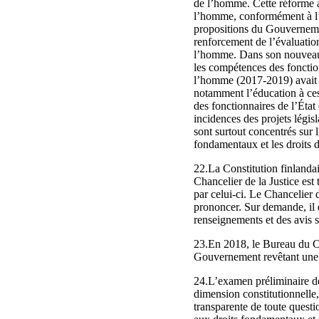
de l’homme. Cette réforme a
l’homme, conformément à l’a
propositions du Gouvernement
renforcement de l’évaluatio
l’homme. Dans son nouveau
les compétences des fonction
l’homme (2017-2019) avait e
notamment l’éducation à ces 
des fonctionnaires de l’État
incidences des projets légis
sont surtout concentrés sur l
fondamentaux et les droits
22.La Constitution finlandai
Chancelier de la Justice est
par celui-ci. Le Chancelier 
prononcer. Sur demande, il
renseignements et des avis s
23.En 2018, le Bureau du Ch
Gouvernement revêtant une i
24.L’examen préliminaire de
dimension constitutionnelle,
transparente de toute questi