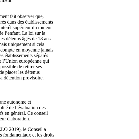
cument
ment fait observer que,
érés dans des établissements
’intérêt supérieur du mineur
 l’enfant. La loi sur la
les détenus âgés de 18 ans
mais uniquement si cela
 ne compte en moyenne jamais
des établissements séparés
 de l’Union européenne qui
possible de retirer ses
de placer les détenus
a détention provisoire.
gane autonome et
lité de l’évaluation des
ifs en général. Ce conseil
eur élaboration.
HELO 2019), le Conseil a
ts fondamentaux et les droits