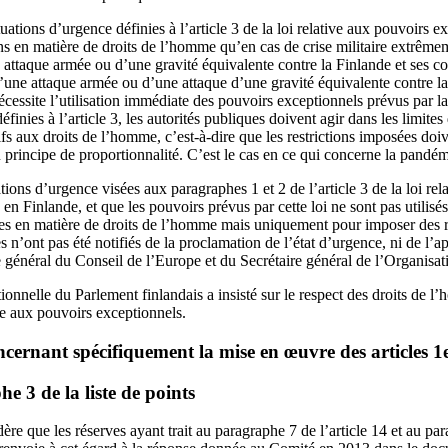
tuations d’urgence définies à l’article 3 de la loi relative aux pouvoirs e
ons en matière de droits de l’homme qu’en cas de crise militaire extrêm
ne attaque armée ou d’une gravité équivalente contre la Finlande et ses
une attaque armée ou d’une attaque d’une gravité équivalente contre la 
nécessite l’utilisation immédiate des pouvoirs exceptionnels prévus par la
définies à l’article 3, les autorités publiques doivent agir dans les limi
atifs aux droits de l’homme, c’est-à-dire que les restrictions imposées doi
 principe de proportionnalité. C’est le cas en ce qui concerne la pan
tions d’urgence visées aux paragraphes 1 et 2 de l’article 3 de la loi rel
 en Finlande, et que les pouvoirs prévus par cette loi ne sont pas utilisé
les en matière de droits de l’homme mais uniquement pour imposer des re
ies n’ont pas été notifiés de la proclamation de l’état d’urgence, ni de l’ap
e général du Conseil de l’Europe et du Secrétaire général de l’Organisa
onnelle du Parlement finlandais a insisté sur le respect des droits de l
ive aux pouvoirs exceptionnels.
ernant spécifiquement la mise en œuvre des articles 1
 3 de la liste de points
 que les réserves ayant trait au paragraphe 7 de l’article 14 et au par