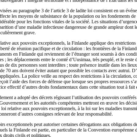
sauvegarder l’intégrité territoriale et l’indépendance de l’État dans les 
visées au paragraphe 3 de l’article 3 de ladite loi consistent en un év
affecte les moyens de subsistance de la population ou les fondements de 
érable pour les fonctions vitales de la société. Les situations d’urgen
apparition d’une maladie infectieuse dangereuse de grande ampleur dont l
iculièrement grave.
ative aux pouvoirs exceptionnels, la Finlande applique des restrictions
iberté de réunion pacifique et de circulation : les frontières de la Finland
manents en Finlande qui reviennent de l’étranger sont soumis à des cond
 ; les déplacements entre le comté d’Uusimaa, très peuplé, et le reste de
s de dix personnes sont interdites ; toute présence inutile dans les lieux 
de 70 ans doivent éviter autant que possible les contacts avec autrui. D
ppliquées. La police veille au respect des restrictions à la circulation, 
reçoit l’aide des forces de défense que lorsque ses propres ressources s’a
cice effectif d’autres droits fondamentaux dans cette situation tout à fait
ement a adopté des décrets régissant l’utilisation des pouvoirs conférés 
Gouvernement et les autorités compétentes mettront en œuvre les déci
i relative aux pouvoirs exceptionnels, à la loi sur les maladies transmis
nneront d’autres consignes relevant de leur responsabilité.
irs exceptionnels peut autoriser certaines dérogations aux obligations déc
els la Finlande est partie, en particulier de la Convention européenne 
x droits civils et politiques.