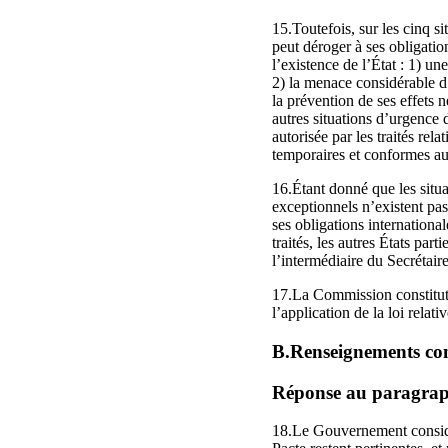
15.Toutefois, sur les cinq si
peut déroger à ses obligati
l’existence de l’État : 1) u
2) la menace considérable d’
la prévention de ses effets 
autres situations d’urgence 
autorisée par les traités rel
temporaires et conformes au
16.Étant donné que les situa
exceptionnels n’existent pas
ses obligations internationa
traités, les autres États part
l’intermédiaire du Secrétair
17.La Commission constituti
l’application de la loi relat
B.Renseignements conc
Réponse au paragraphe
18.Le Gouvernement considère