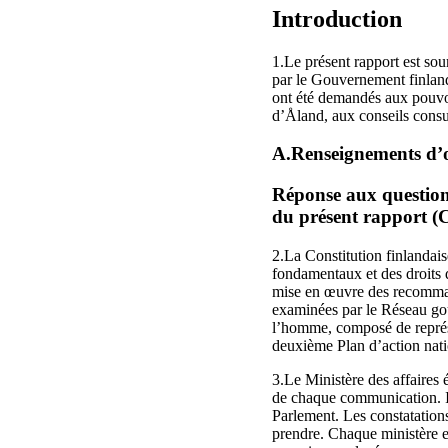
Introduction
1.Le présent rapport est soum
par le Gouvernement finlanda
ont été demandés aux pouvoi
d’Åland, aux conseils consu
A.Renseignements d’o
Réponse aux questions
du présent rapport
2.La Constitution finlandaise
fondamentaux et des droits 
mise en œuvre des recommand
examinées par le Réseau gou
l’homme, composé de représe
deuxième Plan d’action nati
3.Le Ministère des affaires
de chaque communication. Il
Parlement. Les constatations
prendre. Chaque ministère e