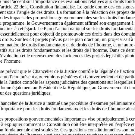
 mis l’accent sur l’importance des évaluations relatives aux droits fond
rticle 22 de la Constitution finlandaise. Le guide donne des consignes 
 sous l’angle de ces droits. La formation à la rédaction des projets de 
n des impacts des propositions gouvernementales sur les droits fondamen
 programme, le Gouvernement a également affirmé son engagement à 
naires à cet égard. Le Plan d’action national sur les droits fondamentaux
ssentiellement pour objectif de promouvoir ces droits dans des domain
droits. Sur les 43 projets prévus par le plan d’action, un projet visait 
 en matière de droits fondamentaux et de droits de l’homme, et un autre 
latifs sur les droits fondamentaux et les droits de l’homme. Dans ce derni
’évaluation et le recensement des incidences des projets législatifs pilote
 de l’homme.
se prévoit que le Chancelier de la Justice contrôle la légalité de l’acti
 tenu d’être présent aux réunions plénières du Gouvernement et de parti
de la Justice contrôle les aspects judiciaires des questions sur lesquell
 donne également au Président de la République, au Gouvernement et au
ur des questions juridiques.
ancelier de la Justice a institué une procédure d’examen préliminaire 
mportance pour les droits fondamentaux et les droits de l’homme ainsi q
s propositions gouvernementales importantes vise principalement à cer
 à expliquer comment la Constitution doit être interprétée en l’espèce e
on fondamentale ainsi soulevée. Ces questions constitutionnelles sont n