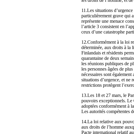
les droits de l’homme, et de 
11.Les situations d’urgence 
particulièrement grave qui 
représente une menace consid
l’article 3 consistent en l’
ceux d’une catastrophe part
12.Conformément à la loi rel
déterminée, aux droits à la l
Finlandais et résidents per
quarantaine de deux semaines
les réunions publiques de plu
les personnes âgées de plus 
nécessaires sont également a
situations d’urgence, et ne 
restrictions protègent l’exer
13.Les 18 et 27 mars, le Parl
pouvoirs exceptionnels. Le 
adoptées conformément à la lo
Les autorités compétentes do
14.La loi relative aux pouvo
aux droits de l’homme auxqu
Pacte international relatif au