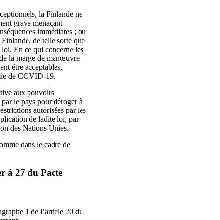
xceptionnels, la Finlande ne
ement grave menaçant
 conséquences immédiates ; ou
Finlande, de telle sorte que
 loi. En ce qui concerne les
tes de la marge de manœuvre
vent être acceptables,
démie de COVID-19.
ative aux pouvoirs
s par le pays pour déroger à
strictions autorisées par les
plication de ladite loi, par
tion des Nations Unies.
’homme dans le cadre de
er à 27 du Pacte
agraphe 1 de l’article 20 du