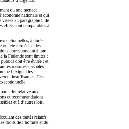
situations d’urgence.
énement ou une menace
l’économie nationale et qui
ce visées au paragraphe 5 de
es effets sont comparables à
 exceptionnelles, à durée
e ont été fermées et les
itions correspondant à une
 la Finlande sont limités ;
publics doit être évitée ; et
’autres mesures spéciales
comme l’exigent les
vèrent insuffisantes. Ces
 exceptionnelle.
par la loi relative aux
sions et recommandations
sibles et à d’autres lois.
oulant des traités relatifs
des droits de l’homme et du