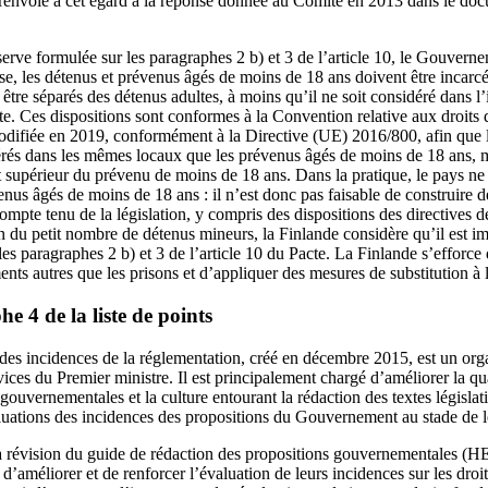
et renvoie à cet égard à la réponse donnée au Comité en 2013 dans le do
erve formulée sur les paragraphes 2 b) et 3 de l’article 10, le Gouverne
aise, les détenus et prévenus âgés de moins de 18 ans doivent être incarc
t être séparés des détenus adultes, à moins qu’il ne soit considéré dans l
te. Ces dispositions sont conformes à la Convention relative aux droits de
modifiée en 2019, conformément à la Directive (UE) 2016/800, afin que 
cérés dans les mêmes locaux que les prévenus âgés de moins de 18 ans, 
érêt supérieur du prévenu de moins de 18 ans. Dans la pratique, le pays
enus âgés de moins de 18 ans : il n’est donc pas faisable de construire 
ompte tenu de la législation, y compris des dispositions des directives
son du petit nombre de détenus mineurs, la Finlande considère qu’il est im
es paragraphes 2 b) et 3 de l’article 10 du Pacte. La Finlande s’efforce 
nts autres que les prisons et d’appliquer des mesures de substitution à l
 4 de la liste de points
des incidences de la réglementation, créé en décembre 2015, est un or
ices du Premier ministre. Il est principalement chargé d’améliorer la qua
gouvernementales et la culture entourant la rédaction des textes législat
aluations des incidences des propositions du Gouvernement au stade de l
la révision du guide de rédaction des propositions gouvernementales (
’améliorer et de renforcer l’évaluation de leurs incidences sur les droi