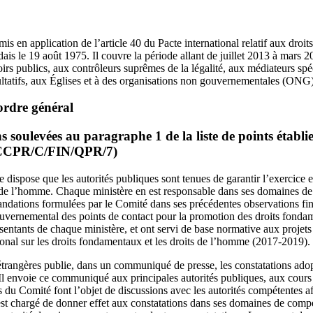
is en application de l’article 40 du Pacte international relatif aux droits c
is le 19 août 1975. Il couvre la période allant de juillet 2013 à mars 20
rs publics, aux contrôleurs suprêmes de la légalité, aux médiateurs s
ltatifs, aux Églises et à des organisations non gouvernementales (ONG)
rdre général
 soulevées au paragraphe 1 de la liste de points établi
 (CCPR/C/FIN/QPR/7)
 dispose que les autorités publiques sont tenues de garantir l’exercice ef
de l’homme. Chaque ministère en est responsable dans ses domaines de 
ations formulées par le Comité dans ses précédentes observations final
vernemental des points de contact pour la promotion des droits fondam
ntants de chaque ministère, et ont servi de base normative aux projets
onal sur les droits fondamentaux et les droits de l’homme (2017-2019).
 étrangères publie, dans un communiqué de presse, les constatations adop
 envoie ce communiqué aux principales autorités publiques, aux cours 
 du Comité font l’objet de discussions avec les autorités compétentes a
st chargé de donner effet aux constatations dans ses domaines de compé