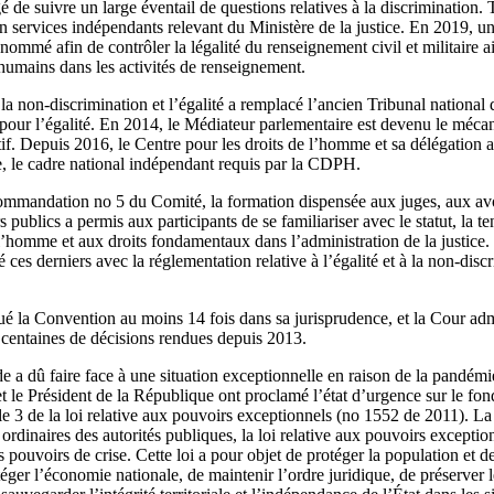
gé de suivre un large éventail de questions relatives à la discrimination.
en services indépendants relevant du Ministère de la justice. En 2019, 
nommé afin de contrôler la légalité du renseignement civil et militaire ai
humains dans les activités de renseignement.
la non-discrimination et l’égalité a remplacé l’ancien Tribunal national d
l pour l’égalité. En 2014, le Médiateur parlementaire est devenu le méca
atif. Depuis 2016, le Centre pour les droits de l’homme et sa délégation
, le cadre national indépendant requis par la CDPH.
ommandation no 5 du Comité, la formation dispensée aux juges, aux avo
s publics a permis aux participants de se familiariser avec le statut, la te
de l’homme et aux droits fondamentaux dans l’administration de la justic
 ces derniers avec la réglementation relative à l’égalité et à la non-disc
 la Convention au moins 14 fois dans sa jurisprudence, et la Cour adm
centaines de décisions rendues depuis 2013.
e a dû faire face à une situation exceptionnelle en raison de la pand
 le Président de la République ont proclamé l’état d’urgence sur le fon
cle 3 de la loi relative aux pouvoirs exceptionnels (no 1552 de 2011). La
ordinaires des autorités publiques, la loi relative aux pouvoirs exception
ouvoirs de crise. Cette loi a pour objet de protéger la population et de 
ger l’économie nationale, de maintenir l’ordre juridique, de préserver 