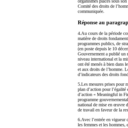
organismes placés sous son 
Comité des droits de l’homm
communiquée.
Réponse au paragraphe
4.Au cours de la période c
matière de droits fondament
programmes publics, de str
(en poste depuis le 10 déce
Gouvernement a publié un ra
niveau international et la m
ont été menés à bien dans l
et aux droits de l’homme. Le
d’indicateurs des droits fo
5.Les mesures prises pour m
plan d’action pour l’égalité
d’action « Meaningful in Finl
programme gouvernemental d’
national de mise en œuvre de
de travail en faveur de la re
6.Avec l’entrée en vigueur de
les femmes et les hommes, e