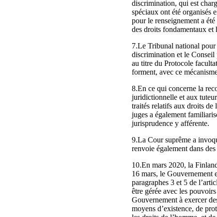
discrimination, qui est char
spéciaux ont été organisés 
pour le renseignement a été 
des droits fondamentaux et 
7.Le Tribunal national pour 
discrimination et le Consei
au titre du Protocole facult
forment, avec ce mécanisme
8.En ce qui concerne la rec
juridictionnelle et aux tuteur
traités relatifs aux droits 
juges a également familiarisé
jurisprudence y afférente.
9.La Cour suprême a invoqué
renvoie également dans des 
10.En mars 2020, la Finland
16 mars, le Gouvernement et
paragraphes 3 et 5 de l’arti
être gérée avec les pouvoirs 
Gouvernement à exercer des p
moyens d’existence, de proté