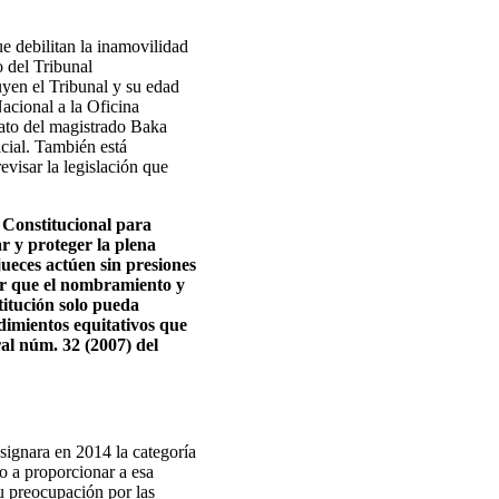
e debilitan la inamovilidad
 del Tribunal
uyen el Tribunal y su edad
Nacional a la Oficina
ato del magistrado Baka
cial. También está
evisar la legislación que
l Constitucional para
r y proteger la plena
jueces actúen sin presiones
zar que el nombramiento y
titución solo pueda
imientos equitativos que
ral núm. 32 (2007) del
signara en 2014 la categoría
 a proporcionar a esa
su preocupación por las