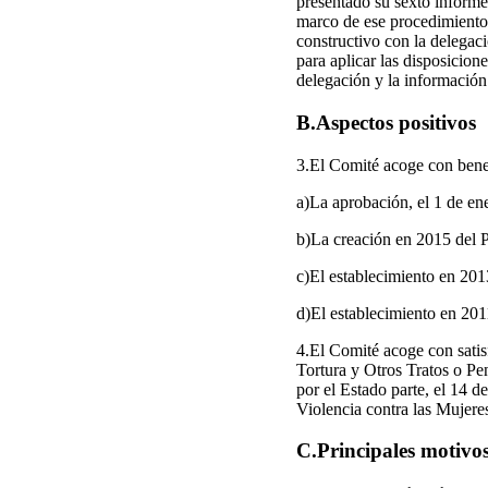
presentado su sexto informe 
marco de ese procedimient
constructivo con la delegac
para aplicar las disposicion
delegación y la información
B.Aspectos positivos
3.El Comité acoge con benepl
a)La aprobación, el 1 de en
b)La creación en 2015 del 
c)El establecimiento en 201
d)El establecimiento en 201
4.El Comité acoge con satisf
Tortura y Otros Tratos o Pe
por el Estado parte, el 14 
Violencia contra las Mujer
C.Principales motivo