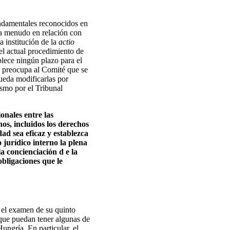
undamentales reconocidos en
 a menudo en relación con
a institución de la
actio
el actual procedimiento de
blece ningún plazo para el
n preocupa al Comité que se
ueda modificarlas por
ismo por el Tribunal
onales entre las
nos, incluidos los derechos
ad sea eficaz y establezca
 jurídico interno la plena
a concienciación d e la
obligaciones que le
e el examen de su quinto
 que puedan tener algunas de
ungría. En particular, el