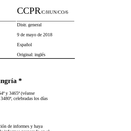
CCPR
/C/HUN/CO/6
Distr. general
9 de mayo de 2018
Español
Original: inglés
ungría *
4ª y 3465ª (véanse
480ª, celebradas los días
ción de informes y haya