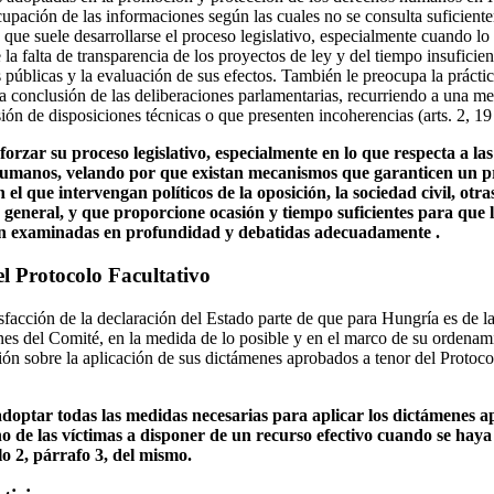
pación de las informaciones según las cuales no se consulta suficientem
 que suele desarrollarse el proceso legislativo, especialmente cuando lo
 la falta de transparencia de los proyectos de ley y del tiempo insuficie
s públicas y la evaluación de sus efectos. También le preocupa la práct
s la conclusión de las deliberaciones parlamentarias, recurriendo a una m
ión de disposiciones técnicas o que presenten incoherencias (arts. 2, 19
forzar su proceso legislativo, especialmente en lo que respecta a las
 humanos, velando por que existan mecanismos que garanticen un p
n el que intervengan políticos de la oposición, la sociedad civil, otr
n general, y que proporcione ocasión y tiempo suficientes para que 
ean examinadas en profundidad y debatidas adecuadamente .
l Protocolo Facultativo
isfacción de la declaración del Estado parte de que para Hungría es de 
es del Comité, en la medida de lo posible y en el marco de su ordenami
ión sobre la aplicación de sus dictámenes aprobados a tenor del Protoco
adoptar todas las medidas necesarias para aplicar los dictámenes a
ho de las víctimas a disponer de un recurso efectivo cuando se haya
o 2, párrafo 3, del mismo.