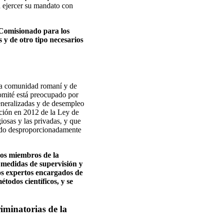
a ejercer su mandato con
l Comisionado para los
 y de otro tipo necesarios
 la comunidad romaní y de
Comité está preocupado por
eneralizadas y de desempleo
ación en 2012 de la Ley de
iosas y las privadas, y que
endo desproporcionadamente
los miembros de la
 medidas de supervisión y
los expertos encargados de
todos científicos, y se
riminatorias de la