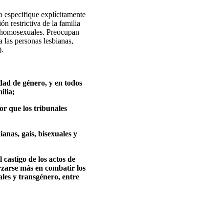
o especifique explícitamente
ón restrictiva de la familia
s homosexuales. Preocupan
a las personas lesbianas,
).
idad de género, y en todos
ilia;
or que los tribunales
anas, gais, bisexuales y
l castigo de los actos de
orzarse más en combatir los
ales y transgénero, entre