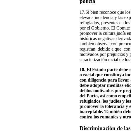
policía
17.Si bien reconoce que los
elevada incidencia y las exp
refugiados, presentes en los
por el Gobierno. El Comité 
promover la cultura judía en
históricas negativas derivad
también observa con preocup
registran, debido a que, con 
motivados por prejuicios y 
caracterización racial de los
18. El Estado parte debe 
o racial que constituya inc
con diligencia para llevar 
debe adoptar medidas efica
delitos motivados por prej
del Pacto, así como empeña
refugiados, los judíos y l
promover la tolerancia y e
inaceptable. También debe
contra los romaníes y otro
Discriminación de las