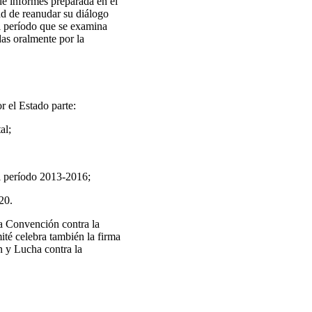
 de informes preparada en el
 de reanudar su diálogo
el período que se examina
das oralmente por la
r el Estado parte:
al;
el período 2013-2016;
20.
la Convención contra la
té celebra también la firma
n y Lucha contra la