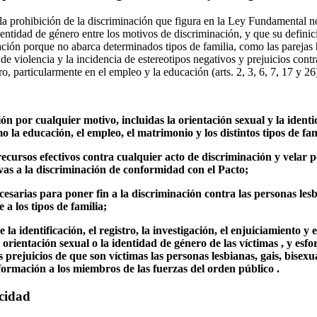
a prohibición de la discriminación que figura en la Ley Fundamental n
dentidad de género entre los motivos de discriminación, y que su definici
ación porque no abarca determinados tipos de familia, como las pareja
de violencia y la incidencia de estereotipos negativos y prejuicios contr
o, particularmente en el empleo y la educación (arts. 2, 3, 6, 7, 17 y 26
ión por cualquier motivo, incluidas la orientación sexual y la ident
o la educación, el empleo, el matrimonio y los distintos tipos de fam
recursos efectivos contra cualquier acto de discriminación y velar p
tivas a la discriminación de conformidad con el Pacto;
esarias para poner fin a la discriminación contra las personas lesbi
 a los tipos de familia;
 la identificación, el registro, la investigación, el enjuiciamiento y e
 orientación sexual o la identidad de género de las víctimas , y esf
s prejuicios de que son víctimas las personas lesbianas, gais, bisexu
formación a los miembros de las fuerzas del orden público .
cidad