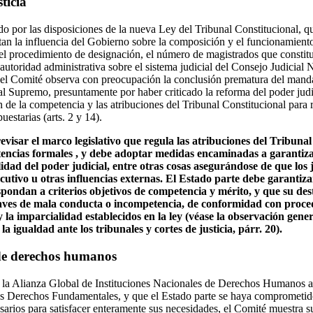
ticia
o por las disposiciones de la nueva Ley del Tribunal Constitucional, qu
an la influencia del Gobierno sobre la composición y el funcionamiento
 el procedimiento de designación, el número de magistrados que constit
a autoridad administrativa sobre el sistema judicial del Consejo Judicial 
 el Comité observa con preocupación la conclusión prematura del mand
l Supremo, presuntamente por haber criticado la reforma del poder judi
 de la competencia y las atribuciones del Tribunal Constitucional para r
uestarias (arts. 2 y 14).
evisar el marco legislativo que regula las atribuciones del Tribuna
tencias formales , y debe adoptar medidas encaminadas a garantiza
dad del poder judicial, entre otras cosas asegurándose de que los 
ecutivo u otras influencias externas. El Estado parte debe garanti
espondan a criterios objetivos de competencia y mérito, y que su des
aves de mala conducta o incompetencia, de conformidad con proced
y la imparcialidad establecidos en la ley (véase la observación gene
a igualdad ante los tribunales y cortes de justicia, párr. 20).
 de derechos humanos
 la Alianza Global de Instituciones Nacionales de Derechos Humanos a
s Derechos Fundamentales, y que el Estado parte se haya comprometido
esarios para satisfacer enteramente sus necesidades, el Comité muestra 