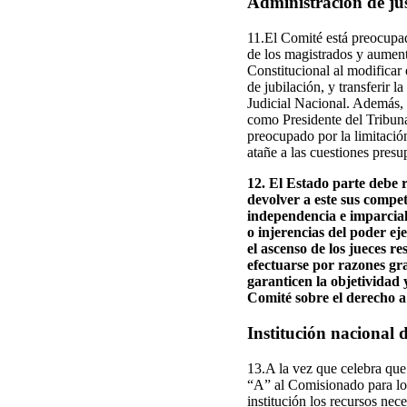
Administración de jus
11.El Comité está preocupad
de los magistrados y aument
Constitucional al modificar
de jubilación, y transferir l
Judicial Nacional. Además,
como Presidente del Tribuna
preocupado por la limitación
atañe a las cuestiones presup
12. El Estado parte debe r
devolver a este sus compe
independencia e imparciali
o injerencias del poder ej
el ascenso de los jueces r
efectuarse por razones gr
garanticen la objetividad 
Comité sobre el derecho a l
Institución nacional
13.A la vez que celebra que
“A” al Comisionado para lo
institución los recursos nec