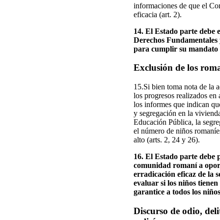
informaciones de que el Com
eficacia (art. 2).
14. El Estado parte debe 
Derechos Fundamentales y g
para cumplir su mandato c
Exclusión de los rom
15.Si bien toma nota de la 
los progresos realizados en
los informes que indican qu
y segregación en la viviend
Educación Pública, la segreg
el número de niños romaníe
alto (arts. 2, 24 y 26).
16. El Estado parte debe 
comunidad romaní a oportu
erradicación eficaz de la 
evaluar si los niños tiene
garantice a todos los niño
Discurso de odio, del