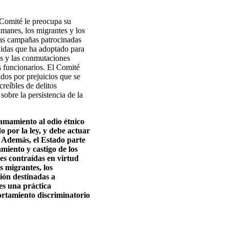
l Comité le preocupa su
lmanes, los migrantes y los
 las campañas patrocinadas
didas que ha adoptado para
as y las conmutaciones
s funcionarios. El Comité
dos por prejuicios que se
creíbles de delitos
obre la persistencia de la
lamamiento al odio étnico
do por la ley, y debe actuar
s. Además, el Estado parte
miento y castigo de los
nes contraídas en virtud
s migrantes, los
ción destinadas a
 es una práctica
ortamiento discriminatorio