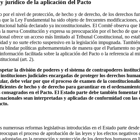
y jurídico de la aplicación del Pacto
 por el nivel de protección, de hecho y de derecho, de los derechos f
a que la Ley Fundamental ha sido objeto de frecuentes modificaciones,
tucional había declarado ya inconstitucionales. El Comité observa que l
 la nueva Constitución y expresa su preocupación por el hecho de que 
ional ofrece un acceso más limitado al Tribunal Constitucional, no esta
idad y no surte efecto suspensivo en la legislación impugnada. Tambié
para blindar políticas gubernamentales de manera que el Parlamento no p
información facilitada sobre la aplicación del Pacto o la referencia al m
tucional (art. 2).
spetar la división de poderes y el sistema de contrapoderes instituci
as instituciones judiciales encargadas de proteger los derechos huma
ular, debe velar por que el proceso de examen de la constitucionalid
ficientes de hecho y de derecho para garantizar en el ordenamiento
s consagrados en el Pacto. El Estado parte debe también fomentar l
 nacionales sean interpretadas y aplicadas de conformidad con las 
cto.
s numerosas reformas legislativas introducidas en el Estado parte desd
preocupan el proceso de aprobación de las leyes y los efectos negativos
vas adoptadas en la promoción y protección de los derechos humanos en H