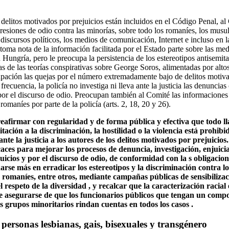
 delitos motivados por prejuicios están incluidos en el Código Penal, a
resiones de odio contra las minorías, sobre todo los romaníes, los musu
 discursos políticos, los medios de comunicación, Internet e incluso en
toma nota de la información facilitada por el Estado parte sobre las me
 Hungría, pero le preocupa la persistencia de los estereotipos antisemit
as de las teorías conspirativas sobre George Soros, alimentadas por alto
ación las quejas por el número extremadamente bajo de delitos motiva
frecuencia, la policía no investiga ni lleva ante la justicia las denuncias 
por el discurso de odio. Preocupan también al Comité las informaciones s
 romaníes por parte de la policía (arts. 2, 18, 20 y 26).
reafirmar con regularidad y de forma pública y efectiva que todo l
itación a la discriminación, la hostilidad o la violencia está prohibi
ante la justicia a los autores de los delitos motivados por prejuicio
ces para mejorar los procesos de denuncia, investigación, enjuicia
uicios y por el discurso de odio, de conformidad con la s obligacio
rse más en erradicar los estereotipos y la discriminación contra lo
os romaníes, entre otros, mediante campañas públicas de sensibiliza
l respeto de la diversidad , y recalcar que la caracterización racial
 asegurarse de que los funcionarios públicos que tengan un comp
s grupos minoritarios rindan cuentas en todos los casos .
 personas lesbianas, gais, bisexuales y transgénero