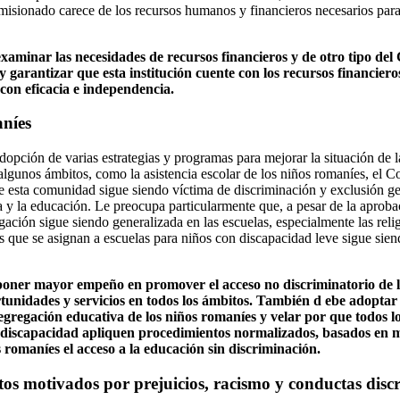
isionado carece de los recursos humanos y financieros necesarios par
examinar las necesidades de recursos financieros y de otro tipo de
arantizar que esta institución cuente con los recursos financieros
on eficacia e independencia.
aníes
adopción de varias estrategias y programas para mejorar la situación de
 algunos ámbitos, como la asistencia escolar de los niños romaníes, el 
e esta comunidad sigue siendo víctima de discriminación y exclusión g
a y la educación. Le preocupa particularmente que, a pesar de la aprob
ación sigue siendo generalizada en las escuelas, especialmente las relig
s que se asignan a escuelas para niños con discapacidad leve sigue si
poner mayor empeño en promover el acceso no discriminatorio de 
nidades y servicios en todos los ámbitos. También d ebe adoptar
segregación educativa de los niños romaníes y velar por que todos 
n discapacidad apliquen procedimientos normalizados, basados en mé
s romaníes el acceso a la educación sin discriminación.
itos motivados por prejuicios, racismo y conductas disc