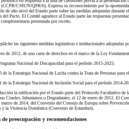
periódico en respuesta a la lista de cuestiones previa a la presentación
o (CCPR/C/HUN/QPR/6). Expresa su reconocimiento por la oportunidad
ión de alto nivel del Estado parte sobre las medidas adoptadas durante 
es del Pacto. El Comité agradece al Estado parte las respuestas presenta
 complementaria presentada por escrito.
ácito las siguientes medidas legislativas e institucionales adoptadas po
ero de 2012, de una carta de derechos en el marco de la Ley Fundament
Programa Nacional de Discapacidad para el período 2015-2025;
3 de la Estrategia Nacional de Lucha contra la Trata de Personas para 
1 de la Estrategia Nacional de Inclusión Social para el período 2014-20
acción la ratificación por el Estado parte del Protocolo Facultativo de 
nas Crueles, Inhumanos o Degradantes, el 12 de enero de 2012. El Comi
de marzo de 2014, del Convenio del Consejo de Europa sobre Prevenció
es y la Violencia Doméstica (Convenio de Estambul).
s de preocupación y recomendaciones