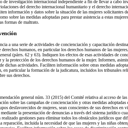
 de investigación internacional independiente a fin de llevar a cabo in
violaciones del derecho internacional humanitario y el derecho internaci
en información y datos sobre la situación de las mujeres solicitantes d
omo sobre las medidas adoptadas para prestar asistencia a estas mujeres,
as formas de maltrato.
nvención
ncia a una serie de actividades de concienciación y capacitación destin
 derechos humanos, en particular los derechos humanos de las mujeres, 
general (párrs. 62 y 63). Indiquen los efectos de esas actividades de con
er y la protección de los derechos humanos de la mujer. Informen, asimi
 de dichas actividades. Faciliten información sobre otras medidas adopt
, en particular la formación de la judicatura, incluidos los tribunales re
obre sus derechos.
endación general núm. 33 (2015) del Comité relativa al acceso de las mu
ción sobre las campañas de concienciación y otras medidas adoptadas c
grupos desfavorecidos de mujeres, sean conscientes de sus derechos en v
 mediante la presentación de denuncias a través del sistema jurídico c
 realizado gestiones para eliminar todos los obstáculos jurídicos que difi
la reparación, incluida la necesidad de que las mujeres y las niñas obte