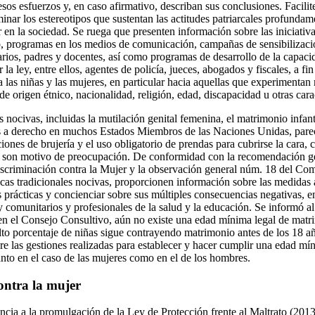
sos esfuerzos y, en caso afirmativo, describan sus conclusiones. Facili
nar los estereotipos que sustentan las actitudes patriarcales profundam
 en la sociedad. Se ruega que presenten información sobre las iniciativ
xto, programas en los medios de comunicación, campañas de sensibilizac
tarios, padres y docentes, así como programas de desarrollo de la capaci
a ley, entre ellos, agentes de policía, jueces, abogados y fiscales, a fin 
ia las niñas y las mujeres, en particular hacia aquellas que experimentan
e origen étnico, nacionalidad, religión, edad, discapacidad u otras carac
es nocivas, incluidas la mutilación genital femenina, el matrimonio infant
s a derecho en muchos Estados Miembros de las Naciones Unidas, parecen 
iones de brujería y el uso obligatorio de prendas para cubrirse la cara, 
 son motivo de preocupación. De conformidad con la recomendación g
iscriminación contra la Mujer y la observación general núm. 18 del Com
icas tradicionales nocivas, proporcionen información sobre las medidas
s prácticas y concienciar sobre sus múltiples consecuencias negativas, en
 y comunitarios y profesionales de la salud y la educación. Se informó a
 en el Consejo Consultivo, aún no existe una edad mínima legal de matri
alto porcentaje de niñas sigue contrayendo matrimonio antes de los 18 añ
re las gestiones realizadas para establecer y hacer cumplir una edad mín
anto en el caso de las mujeres como en el de los hombres.
ontra la mujer
ncia a la promulgación de la Ley de Protección frente al Maltrato (2013)