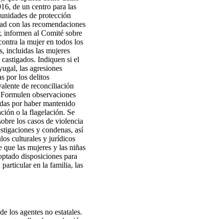
016, de un centro para las
s unidades de protección
midad con las recomendaciones
r, informen al Comité sobre
contra la mujer en todos los
, incluidas las mujeres
castigados. Indiquen si el
yugal, las agresiones
s por los delitos
alente de reconciliación
s. Formulen observaciones
adas por haber mantenido
ción o la flagelación. Se
sobre los casos de violencia
estigaciones y condenas, así
os culturales y jurídicos
e que las mujeres y las niñas
optado disposiciones para
particular en la familia, las
de los agentes no estatales.