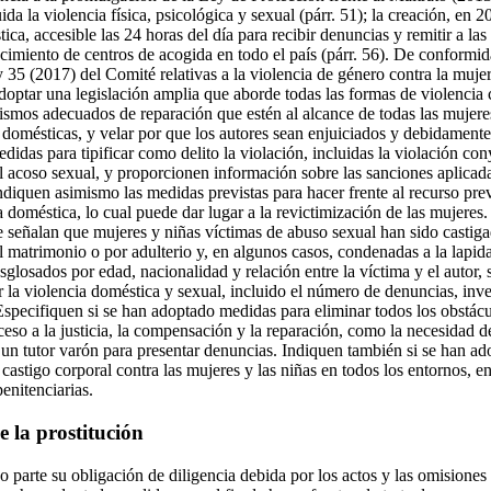
ida la violencia física, psicológica y sexual (párr. 51); la creación, en 2
ica, accesible las 24 horas del día para recibir denuncias y remitir a la
blecimiento de centros de acogida en todo el país (párr. 56). De confor
 35 (2017) del Comité relativas a la violencia de género contra la muje
doptar una legislación amplia que aborde todas las formas de violencia 
ismos adecuados de reparación que estén al alcance de todas las mujeres
 domésticas, y velar por que los autores sean enjuiciados y debidamente 
idas para tipificar como delito la violación, incluidas la violación con
l acoso sexual, y proporcionen información sobre las sanciones aplicada
iquen asimismo las medidas previstas para hacer frente al recurso prev
a doméstica, lo cual puede dar lugar a la revictimización de las mujere
e señalan que mujeres y niñas víctimas de abuso sexual han sido castig
l matrimonio o por adulterio y, en algunos casos, condenadas a la lapida
esglosados por edad, nacionalidad y relación entre la víctima y el autor, 
ar la violencia doméstica y sexual, incluido el número de denuncias, inv
specifiquen si se han adoptado medidas para eliminar todos los obstácul
cceso a la justicia, la compensación y la reparación, como la necesidad d
 un tutor varón para presentar denuncias. Indiquen también si se han ad
castigo corporal contra las mujeres y las niñas en todos los entornos, en 
penitenciarias.
e la prostitución
 parte su obligación de diligencia debida por los actos y las omisiones 