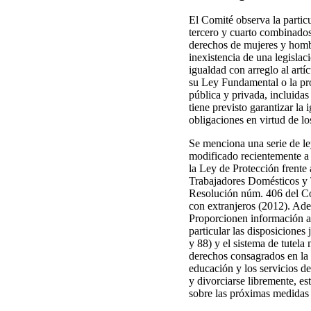
El Comité observa la partic
tercero y cuarto combinad
derechos de mujeres y hombr
inexistencia de una legislac
igualdad con arreglo al art
su Ley Fundamental o la pro
pública y privada, incluidas
tiene previsto garantizar la
obligaciones en virtud de lo
Se menciona una serie de le
modificado recientemente a f
la Ley de Protección frente 
Trabajadores Domésticos y T
Resolución núm. 406 del Cons
con extranjeros (2012). Ade
Proporcionen información act
particular las disposiciones 
y 88) y el sistema de tutela
derechos consagrados en la C
educación y los servicios de
y divorciarse libremente, e
sobre las próximas medidas l