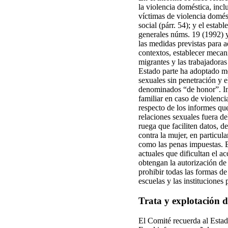
la violencia doméstica, inclu
víctimas de violencia domést
social (párr. 54); y el esta
generales núms. 19 (1992) y
las medidas previstas para a
contextos, establecer mecan
migrantes y las trabajadoras
Estado parte ha adoptado med
sexuales sin penetración y e
denominados “de honor”. Ind
familiar en caso de violenci
respecto de los informes qu
relaciones sexuales fuera de
ruega que faciliten datos, d
contra la mujer, en particul
como las penas impuestas. E
actuales que dificultan el a
obtengan la autorización de
prohibir todas las formas de 
escuelas y las instituciones 
Trata y explotación d
El Comité recuerda al Estado