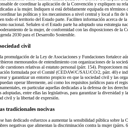
nsable de coordinar la aplicación de la Convención y expliquen su rela
edicadas a la mujer. Indiquen si está debidamente equipada en términos
oordinar las políticas y los mecanismos a nivel central y local a fin de l
 todo el territorio del Estado parte. Faciliten información acerca de l
smo nacional. Señalen si el Estado parte ha adoptado una estrategia nac
oderamiento de la mujer, de conformidad con las disposiciones de la C
Agenda 2030 para el Desarrollo Sostenible.
sociedad civil
 la promulgación de la Ley de Asociaciones y Fundaciones fortalece aún
cribieron memorandos de entendimiento con organizaciones de la socieda
e cuestiones relativas al estatuto personal (párr. 154). Proporcionen m
dación formulada por el Comité (CEDAW/C/SAU/CO/2, párr. 40) e ind
rear y garantizar un entorno propicio en que la sociedad civil y las org
puedan operar libremente, así como los requisitos jurídicos para el regi
namentales, en particular aquellas dedicadas a la defensa de los derech
adoptadas, entre ellas las legislativas, para garantizar la diversidad y 
d civil y la libertad de expresión.
as tradicionales nocivas
 se han dedicado esfuerzos a aumentar la sensibilidad pública sobre la 
mbres negativas que alimentan la discriminación contra la mujer (párrs. 6