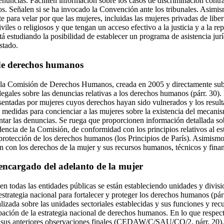
enuncias. Faciliten información sobre los casos de discriminación contr
dos. Señalen si se ha invocado la Convención ante los tribunales. Asimi
te para velar por que las mujeres, incluidas las mujeres privadas de libe
iviles o religiosos y que tengan un acceso efectivo a la justicia y a la r
stá estudiando la posibilidad de establecer un programa de asistencia jur
stado.
 de derechos humanos
e la Comisión de Derechos Humanos, creada en 2005 y directamente subo
egales sobre las denuncias relativas a los derechos humanos (párr. 30).
entadas por mujeres cuyos derechos hayan sido vulnerados y los result
 medidas para concienciar a las mujeres sobre la existencia del mecani
sentar las denuncias. Se ruega que proporcionen información detallada s
dencia de la Comisión, de conformidad con los principios relativos al est
rotección de los derechos humanos (los Principios de París). Asimismo,
n con los derechos de la mujer y sus recursos humanos, técnicos y finan
ncargado del adelanto de la mujer
en todas las entidades públicas se están estableciendo unidades y divis
strategia nacional para fortalecer y proteger los derechos humanos (párr
izada sobre las unidades sectoriales establecidas y sus funciones y recu
obación de la estrategia nacional de derechos humanos. En lo que respe
 sus anteriores observaciones finales (CEDAW/C/SAU/CO/2, párr. 20), a