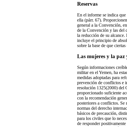
Reservas
En el informe se indica que
ella (párr. 67). Proporcione
general a la Convención, en 
de la Convención y las del d
la reducción de su alcance. 
incluye el principio de abso
sobre la base de que cierta
Las mujeres y la paz 
Según informaciones creíble
militar en el Yemen, ha est
medidas adoptadas para refor
prevención de conflictos e 
resolución 1325(2000) del C
proporcionado suficiente acce
con la recomendación genera
posteriores a conflictos. Se
normas del derecho internaci
básicos de precaución, distin
para los civiles que lo nece
de responder positivamente 