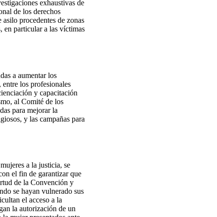
vestigaciones exhaustivas de
onal de los derechos
e asilo procedentes de zonas
 en particular a las víctimas
adas a aumentar los
entre los profesionales
cienciación y capacitación
smo, al Comité de los
adas para mejorar la
ligiosos, y las campañas para
jeres a la justicia, se
on el fin de garantizar que
irtud de la Convención y
uando se hayan vulnerado sus
cultan el acceso a la
ngan la autorización de un