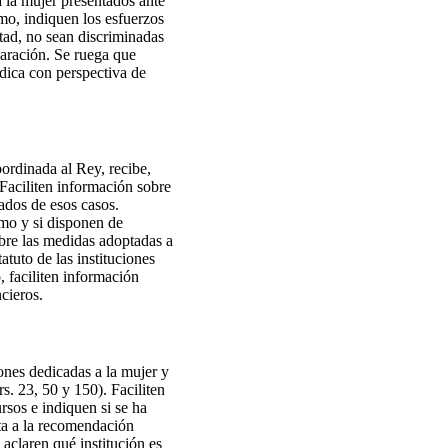
a la mujer presentados ante
smo, indiquen los esfuerzos
rtad, no sean discriminadas
eparación. Se ruega que
ídica con perspectiva de
rdinada al Rey, recibe,
 Faciliten información sobre
ados de esos casos.
smo y si disponen de
obre las medidas adoptadas a
atuto de las instituciones
 faciliten información
cieros.
iones dedicadas a la mujer y
s. 23, 50 y 150). Faciliten
rsos e indiquen si se ha
cta a la recomendación
claren qué institución es