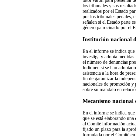
tutor varón para presentar d
los tribunales y sus resulta
realizados por el Estado par
por los tribunales penales, c
señalen si el Estado parte e
género patrocinado por el E
Institución nacional
En el informe se indica qu
investiga y adopta medidas l
el número de denuncias pres
Indiquen si se han adoptado
asistencia a la hora de pre
fin de garantizar la indepen
nacionales de promoción y p
sobre su mandato en relació
Mecanismo nacional e
En el informe se indica que 
que se está elaborando una e
al Comité información actual
fijado un plazo para la apr
formulada por el Comité en