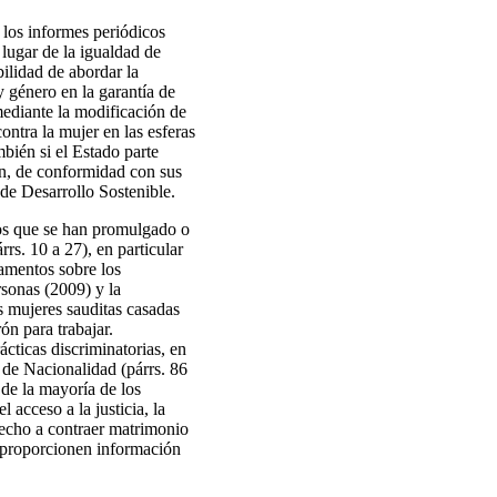
 los informes periódicos
ugar de la igualdad de
ilidad de abordar la
y género en la garantía de
mediante la modificación de
ntra la mujer en las esferas
mbién si el Estado parte
ión, de conformidad con sus
 de Desarrollo Sostenible.
ros que se han promulgado o
rs. 10 a 27), en particular
lamentos sobre los
rsonas (2009) y la
s mujeres sauditas casadas
ón para trabajar.
ácticas discriminatorias, en
y de Nacionalidad (párrs. 86
r de la mayoría de los
 acceso a la justicia, la
erecho a contraer matrimonio
e proporcionen información