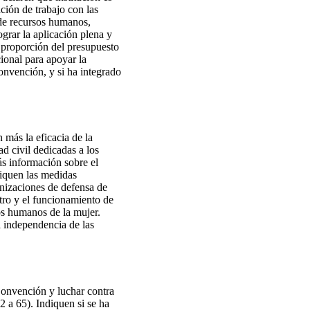
ción de trabajo con las
 de recursos humanos,
ograr la aplicación plena y
a proporción del presupuesto
ional para apoyar la
onvención, y si ha integrado
 más la eficacia de la
d civil dedicadas a los
ás información sobre el
iquen las medidas
anizaciones de defensa de
stro y el funcionamiento de
os humanos de la mujer.
la independencia de las
Convención y luchar contra
2 a 65). Indiquen si se ha