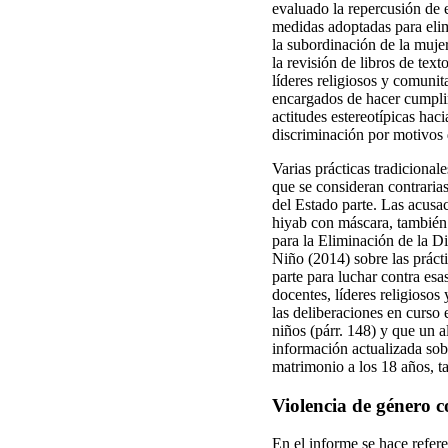
evaluado la repercusión de e
medidas adoptadas para elimi
la subordinación de la mujer
la revisión de libros de te
líderes religiosos y comuni
encargados de hacer cumplir l
actitudes estereotípicas hac
discriminación por motivos d
Varias prácticas tradicional
que se consideran contraria
del Estado parte. Las acusac
hiyab con máscara, también
para la Eliminación de la D
Niño (2014) sobre las práct
parte para luchar contra esa
docentes, líderes religiosos
las deliberaciones en curso
niños (párr. 148) y que un 
información actualizada sob
matrimonio a los 18 años, t
Violencia de género c
En el informe se hace refere