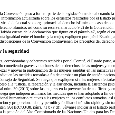
 la Convención pasó a formar parte de la legislación nacional cuando la 
n información actualizada sobre los esfuerzos realizados por el Estado pa
virtud de la cual se otorga primacía al derecho islámico en caso de conf
erecho islámico, así como su reserva al artículo 9 2) de la Convención, 
Habida cuenta de la declaración que figura en el párrafo 47, según el cu
luta igualdad entre el hombre y la mujer, expliquen por qué el Estado p
s disposiciones de la Convención contravienen los preceptos del derecho
y la seguridad
s, corroboradas y coherentes recibidas por el Comité, el Estado parte, a
ado cometiendo graves violaciones de los derechos de las mujeres yemen
zar y apoyar la participación de las mujeres sauditas en las iniciativas o
indiquen las medidas tomadas a fin de aprobar un plan de acción nacional
onsejo de Seguridad. Se ruega que expliquen si a las mujeres afectadas 
so a la justicia, la reparación y la asistencia, incluida la asistencia ps
l núm. 30 (2013) sobre las mujeres en la prevención de conflictos y en 
 ruega que indiquen asimismo las medidas que se han adoptado a fin de v
onal humanitario relativas a las mujeres en los conflictos armados, así
ción y proporcionalidad, y permitir y facilitar el tránsito rápido y sin t
siten (A/HRC/33/38, párrs. 71 b) y d)). Sírvanse indicar si el Estado par
a la petición del Alto Comisionado de las Naciones Unidas para los De