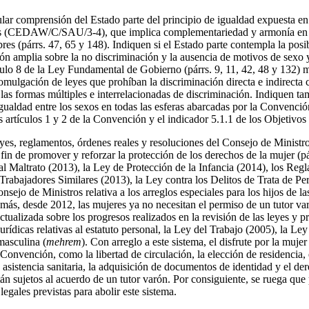
ular comprensión del Estado parte del principio de igualdad expuesta en
os (CEDAW/C/SAU/3-4), que implica complementariedad y armonía en l
es (párrs. 47, 65 y 148). Indiquen si el Estado parte contempla la posib
ión amplia sobre la no discriminación y la ausencia de motivos de sexo 
ículo 8 de la Ley Fundamental de Gobierno (párrs. 9, 11, 42, 48 y 132) 
mulgación de leyes que prohíban la discriminación directa e indirecta co
 las formas múltiples e interrelacionadas de discriminación. Indiquen ta
 igualdad entre los sexos en todas las esferas abarcadas por la Convenc
s artículos 1 y 2 de la Convención y el indicador 5.1.1 de los Objetivos
yes, reglamentos, órdenes reales y resoluciones del Consejo de Minist
in de promover y reforzar la protección de los derechos de la mujer (pár
al Maltrato (2013), la Ley de Protección de la Infancia (2014), los Reg
rabajadores Similares (2013), la Ley contra los Delitos de Trata de Pe
ejo de Ministros relativa a los arreglos especiales para los hijos de la
más, desde 2012, las mujeres ya no necesitan el permiso de un tutor var
ualizada sobre los progresos realizados en la revisión de las leyes y pr
jurídicas relativas al estatuto personal, la Ley del Trabajo (2005), la Le
 masculina (
mehrem
). Con arreglo a este sistema, el disfrute por la muje
onvención, como la libertad de circulación, la elección de residencia, el
 asistencia sanitaria, la adquisición de documentos de identidad y el d
stán sujetos al acuerdo de un tutor varón. Por consiguiente, se ruega qu
egales previstas para abolir este sistema.