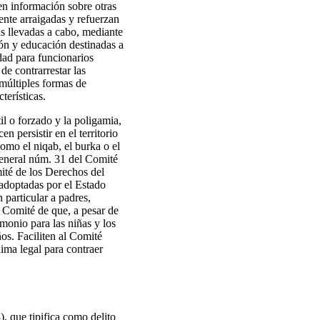
ten información sobre otras
ente arraigadas y refuerzan
as llevadas a cabo, mediante
ión y educación destinadas a
dad para funcionarios
de contrarrestar las
 múltiples formas de
terísticas.
il o forzado y la poligamia,
persistir en el territorio
como el niqab, el burka o el
eneral núm. 31 del Comité
ité de los Derechos del
 adoptadas por el Estado
 particular a padres,
l Comité de que, a pesar de
monio para las niñas y los
os. Faciliten al Comité
ima legal para contraer
, que tipifica como delito