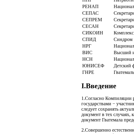
РЕНАП
Национал
СЕПАС
Секретар
СЕПРЕМ
Секретар
СЕСАН
Секретар
СИКОИН
Комплексн
СПИД
Синдром 
НРГ
Национал
ВИС
Высший и
НСН
Национал
ЮНИСЕФ
Детский 
ГНРЕ
Гватемал
I.Введение
1.Согласно Компиляции 
государствами − участни
следует сохранять актуа
документ в тех случаях,
документ Гватемала предс
2.Совершенно естественн