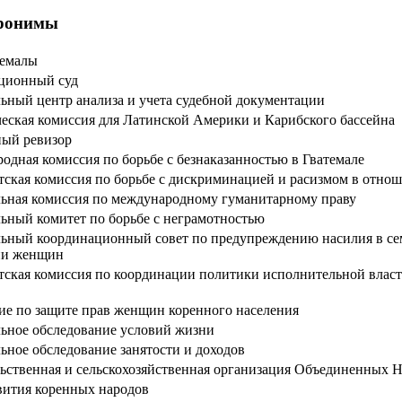
кронимы
темалы
ционный суд
ьный центр анализа и учета судебной документации
еская комиссия для Латинской Америки и Карибского бассейна
ный ревизор
дная комиссия по борьбе с безнаказанностью в Гватемале
тская комиссия по борьбе с дискриминацией и расизмом в отно
ьная комиссия по международному гуманитарному праву
ьный комитет по борьбе с неграмотностью
ьный координационный совет по предупреждению насилия в сем
ии женщин
тская комиссия по координации политики исполнительной власт
ие по защите прав женщин коренного населения
ьное обследование условий жизни
ьное обследование занятости и доходов
ьственная и сельскохозяйственная организация Объединенных 
вития коренных народов