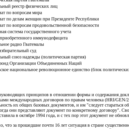
ьный реестр физических лиц
иат по вопросам мира
иат по делам женщин при Президенте Республики
иат по вопросам продовольственной безопасности
ая система государственного учета
приобретенного иммунодефицита
ьное радио Гватемалы
збирательный суд
ьный союз надежды (политическая партия)
фонд Организации Объединенных Наций
ьское национальное революционное единство (блок политически
руководящих принципов в отношении формы и содержания докл
ками международных договоров по правам человека (HRI/GEN/2/
льность их общих базовых документов, и им "следует стараться 
 когда они представляют документ по конкретному договору". С
тавила в октябре 1994 года, и с тех пор этот документ не обновл
о, что за прошедшие почти 16 лет ситуация в стране существенн