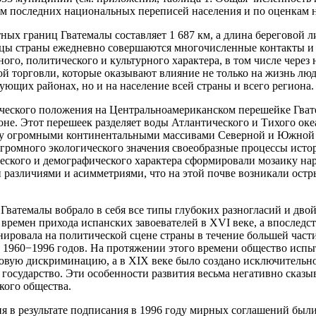
м последних национальных переписей населения и по оценкам на
ных границ Гватемалы составляет 1 687 км, а длина береговой л
ицы страны ежедневно совершаются многочисленные контакты и
ого, политического и культурного характера, в том числе через
ной торговли, которые оказывают влияние не только на жизнь лю
ующих районах, но и на население всей страны и всего региона.
ического положения на Центральноамериканском перешейке Гват
оне. Этот перешеек разделяет воды Атлантического и Тихого ок
у огромными континентальными массивами Северной и Южной 
громного экологического значения своеобразные процессы исто
еского и демографического характера сформировали мозаику нар
 различиями и асимметриями, что на этой почве возникали ост
Гватемалы вобрало в себя все типы глубоких разногласий и дво
 времен прихода испанских завоевателей в ХVI веке, а впоследс
нировала на политической сцене страны в течение большей част
 1960−1996 годов. На протяжении этого времени общество исп
совую дискриминацию, а в XIX веке было создано исключительн
 государство. Эти особенности развития весьма негативно сказы
кого общества.
ия в результате подписания в 1996 году мирных соглашений бы