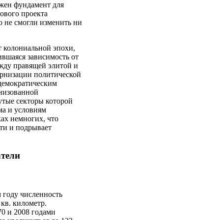
ожен фундамент для
ового проекта
ю не смогли изменить ни
т колониальной эпохи,
ившаяся зависимость от
ежду правящей элитой и
ернизации политической
 демократическим
анизованной
утые секторы которой
ма и условиям
ках немногих, что
ти и подрывает
атели
 году численность
 кв. километр.
70 и 2008 годами