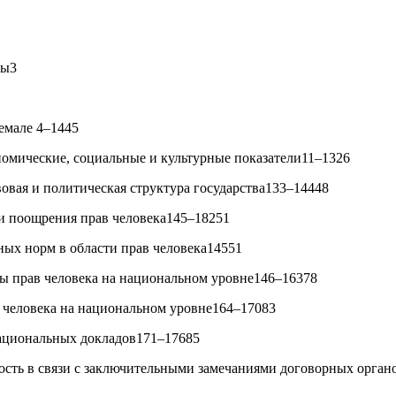
мы3
темале 4–1445
омические, социальные и культурные показатели11–1326
овая и политическая структура государства133–14448
и поощрения прав человека145–18251
ых норм в области прав человека14551
ы прав человека на национальном уровне146–16378
 человека на национальном уровне164–17083
ациональных докладов171–17685
сть в связи с заключительными замечаниями договорных орган