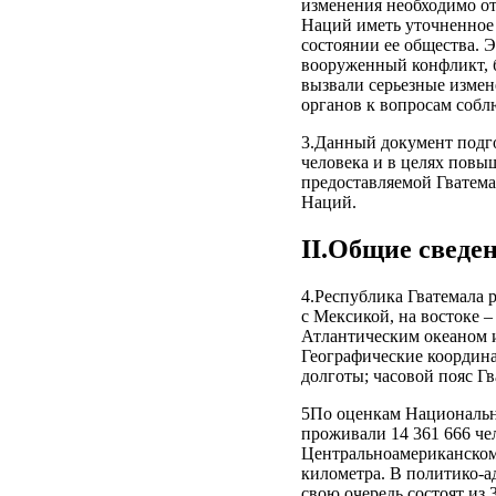
изменения необходимо о
Наций иметь уточненное 
состоянии ее общества. 
вооруженный конфликт, б
вызвали серьезные измен
органов к вопросам собл
3.Данный документ подго
человека и в целях повы
предоставляемой Гватем
Наций.
II.Общие сведе
4.Республика Гватемала 
с Мексикой, на востоке 
Атлантическим океаном и
Географические координа
долготы; часовой пояс Г
5По оценкам Национально
проживали 14 361 666 че
Центральноамериканском 
километра. В политико-а
свою очередь состоят из