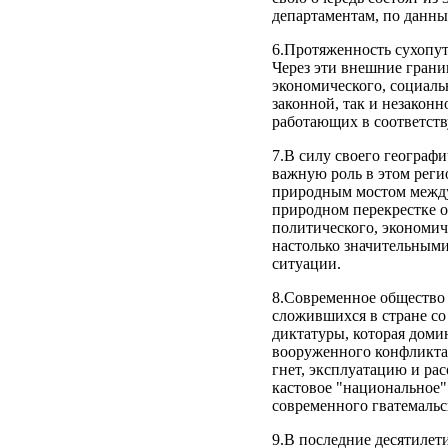
департаментам, по данны
6.Протяженность сухопут
Через эти внешние гран
экономического, социальн
законной, так и незакон
работающих в соответств
7.В силу своего географ
важную роль в этом реги
природным мостом межд
природном перекрестке о
политического, экономич
настолько значительными
ситуации.
8.Современное общество 
сложившихся в стране со
диктатуры, которая доми
вооруженного конфликта
гнет, эксплуатацию и ра
кастовое "национальное"
современного гватемальс
9.В последние десятилет