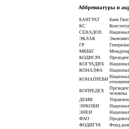
Аббревиатуры и а
БАНГУАТ
Банк Гва
КС
Конститу
СЕНАДОХ
Национал
ЭКЛАК
Экономич
ГР
Генераль
МКББГ
Междунаро
КОДИСРА
Президен
КОГУАДИХ
Национал
КОНАЛФА
Национал
Национал
КОНАПРЕВИ
отношен
Президен
КОПРЕДЕХ
человека
ДЕМИ
Управлен
ЭНКОВИ
Национал
ЭНЕИ
Национал
ФАО
Продовол
ФОДИГУА
Фонд раз