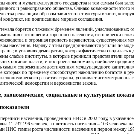
язычного и мультикультурного государства и тем самым был зал
дливого и равноправного общества. Однако возможности этого н
ельства решающим образом зависят от структуры власти, котору
 конфликт, ни подписанные мирные соглашения.
атемала борется с тяжелым бременем явлений, унаследованных о
риминация в отношении коренного населения, исторически слож
роизводства и огромная пропасть неравенства, существующая м
ом населения. Наряду с этим предпринимаются усилия по мод
траны; в условиях демократии, которая фактически сводилась к
оены слабые институты, в которые проникли представители орг
ьных органов власти, и построена экономика, наиболее продвин
ть самым современным достижениям международного капитализ
ие которых по-прежнему способствует накоплению богатств в ру
и экономического развития страны, усиливает асимметрию влас
литической демократии и верховенства закона.
, экономические, социальные и культурные показ
 показатели
переписи населения, проведенной НИС в 2002 году, в указанном
яла 11 237 196 человек, а плотность населения – 103 человека на
ами НИС темпы роста численности населения в период между 19