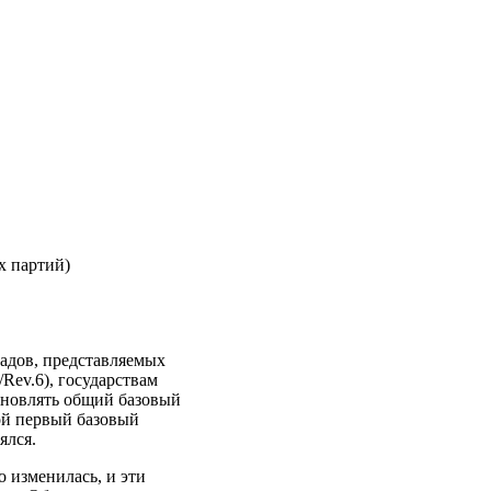
х партий)
адов, представляемых
Rev.6), государствам
обновлять общий базовый
вой первый базовый
ялся.
о изменилась, и эти