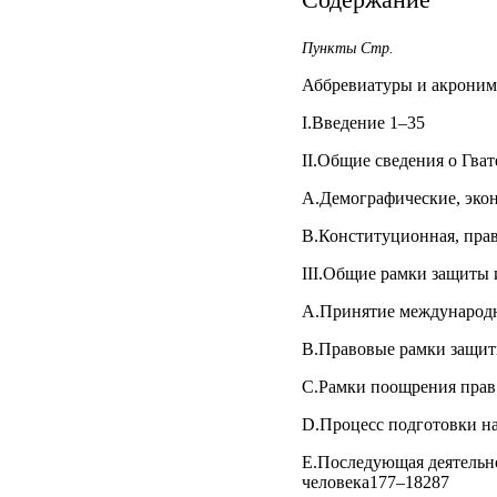
Пункты Стр.
Аббревиатуры и акрони
I.Введение 1–35
II.Общие сведения о Гва
A.Демографические, экон
B.Конституционная, прав
III.Общие рамки защиты 
A.Принятие международн
B.Правовые рамки защит
C.Рамки поощрения прав
D.Процесс подготовки н
E.Последующая деятельно
человека177–18287