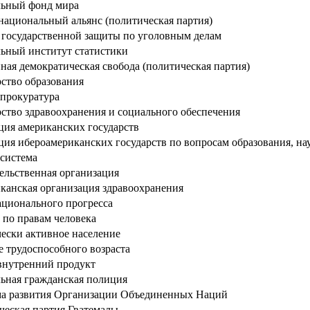
ьный фонд мира
национальный альянс (политическая партия)
 государственной защиты по уголовным делам
ьный институт статистики
ая демократическая свобода (политическая партия)
ство образования
 прокуратура
ство здравоохранения и социального обеспечения
ция американских государств
ия ибероамериканских государств по вопросам образования, на
 система
ельственная организация
канская организация здравоохранения
ационального прогресса
 по правам человека
ески активное население
 трудоспособного возраста
внутренний продукт
ьная гражданская полиция
а развития Организации Объединенных Наций
ческая партия Гватемалы