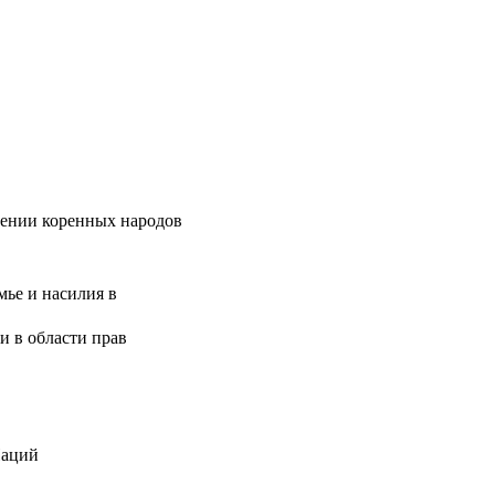
шении коренных народов
ье и насилия в
и в области прав
Наций