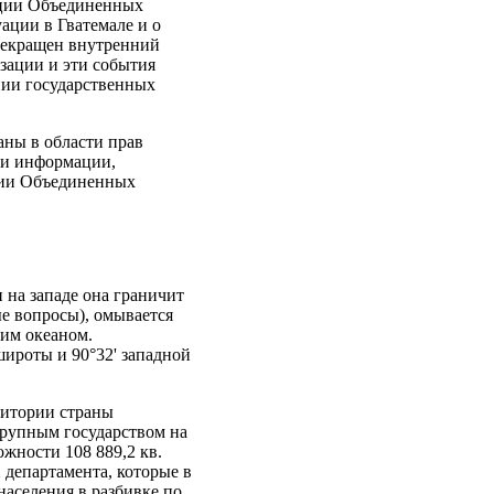
ации Объединенных
ации в Гватемале и о
прекращен внутренний
зации и эти события
нии государственных
аны в области прав
ми информации,
ции Объединенных
 на западе она граничит
ые вопросы), омывается
хим океаном.
ироты и 90°32' западной
ритории страны
 крупным государством на
жности 108 889,2 кв.
 департамента, которые в
населения в разбивке по