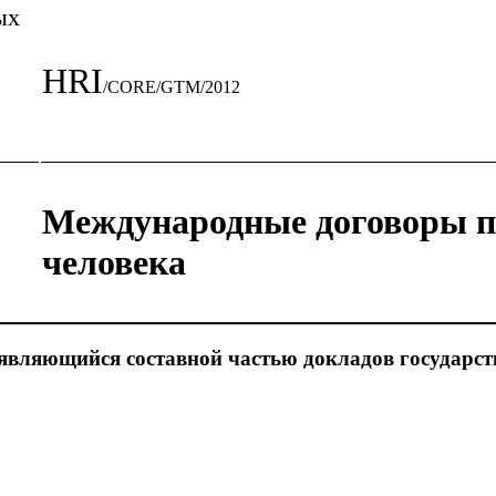
ых
HRI
/CORE/GTM/2012
Международные договоры п
человека
являющийся составной частью докладов государст