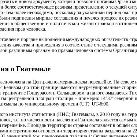
тразить в новом документе, который позволит органам Организ
и более соответствующее реалиям представление о текущей ситу
Это тем более необходимо, поскольку за указанный период был 
ыли подписаны мирные соглашения и начался процесс их реали
ения в общественной и политической жизни страны и в отноше
юдения прав человека.
товлен в порядке выполнения международных обязательств стр
шения качества и приведения в соответствие с текущими реалия
алой различным органам по правам человека системы Организа
ния о Гватемале
расположена на Центральноамериканском перешейке. На севере и
– с Белизом (по этой границе имеются неурегулированные спорн
 граничит с Гондурасом и Сальвадором, а на юге омывается Ти
ты центральной площади столицы − примерно 14°37' северной ш
ватемалы по универсальному времени (UT): UT-6:00.
го института статистики (НИС) Гватемалы, в 2010 году на тер
ловек, т.е. по численности населения Гватемала является самым
перешейке. Площадь территории страны составляет в общей сло
дминистративном отношении территория страны разделена на 22
 333 муниципий (см. приложения, таблица 1: Общая численность 