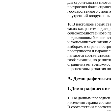
для строительства много
построения более справе
государственного строит
внутренний вооруженный
10.В настоящее время Гв
таких как расизм и диск
сельскохозяйственного п
подавляющим большинств
и экономической жизни с
выборам, в стране постр
преступности и параллел
пытаются соответствова
глобализации, но развит
ограничивает возможност
перспективы развития по
A. Демографические
1.Демографические
11.По данным последней 
населения страны составл
В соответствии с расчет