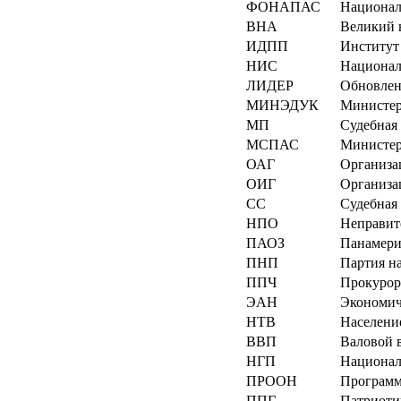
ФОНАПАС
Национал
ВНА
Великий 
ИДПП
Институт
НИС
Национал
ЛИДЕР
Обновленн
МИНЭДУК
Министер
MП
Судебная
МСПАС
Министер
ОАГ
Организа
ОИГ
Организац
СС
Судебная
НПО
Неправит
ПАОЗ
Панамери
ПНП
Партия н
ППЧ
Прокурор
ЭАН
Экономич
НТВ
Население
ВВП
Валовой 
НГП
Национал
ПРООН
Программ
ППГ
Патриоти