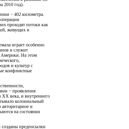
 2010 год).
инии − 402 километра.
 операции
 них проходят потоки как
дей, живущих и
емала играет особенно
еанов и служит
Америки. На этом
рического,
одов и культур с
рые конфликтные
йственности,
твии − проявления
и ХХ века, и внутреннего
ытывало колониальный
о авторитарное и
ваются на состоянии
ли созданы предпосылки