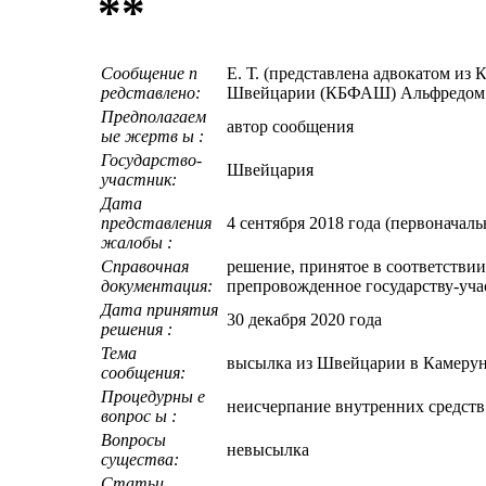
**
Сообщение п
Е. Т. (представлена адвокатом из
редставлено:
Швейцарии (КБФАШ) Альфредом 
Предполагаем
автор сообщения
ые жертв ы :
Государство-
Швейцария
участник:
Дата
представления
4 сентября 2018 года (первоначал
жалобы :
Справочная
решение, принятое в соответствии
документация:
препровожденное государству-учас
Дата принятия
30 декабря 2020 года
решения :
Тема
высылка из Швейцарии в Камеру
сообщения:
Процедурны е
неисчерпание внутренних средст
вопрос ы :
Вопросы
невысылка
существа:
Статьи