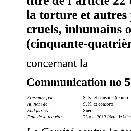
titre de l’article 2
la torture et autres
cruels, inhumains 
(cinquante-quatriè
concernant la
Communication no 5
Présentée par
:
S. K. et consorts (représe
Au nom de
:
S. K. et consorts
État partie
:
Suède
Date de la requête
:
23 mai 2013 (date de la lett