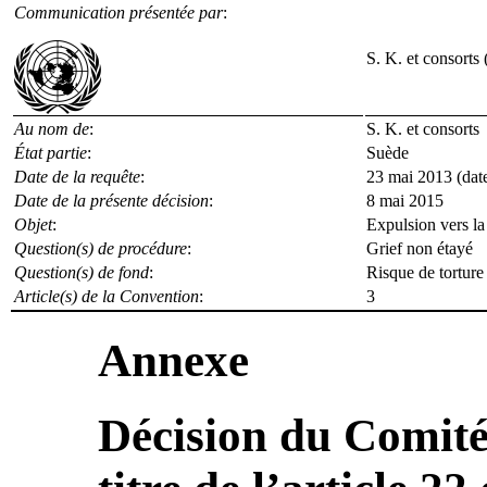
Communication présentée par
:
S. K. et consorts 
Au nom de
:
S. K. et consorts
État partie
:
Suède
Date de la requête
:
23 mai 2013 (date 
Date de la présente décision
:
8 mai 2015
Objet
:
Expulsion vers la
Question(s) de procédure
:
Grief non étayé
Question(s) de fond
:
Risque de torture
Article(s) de la Convention
:
3
Annexe
Décision du Comité 