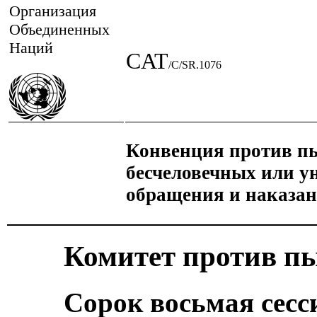
Организация
Объединенных
Наций
CAT
/C/SR.1076
Конвенция против пы
бесчеловечных или у
обращения и наказа
Комитет против п
Сорок восьмая сесс