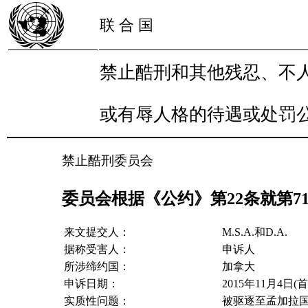
联 合 国
禁止酷刑和其他残忍、不
或有辱人格的待遇或处罚
禁止酷刑委员会
委员会根据《公约》第22条就第71
来文提交人：
M.S.A.和D.A.
据称受害人：
申诉人
所涉缔约国：
加拿大
申诉日期：
2015年11月4日(
实质性问题：
被驱逐至孟加拉