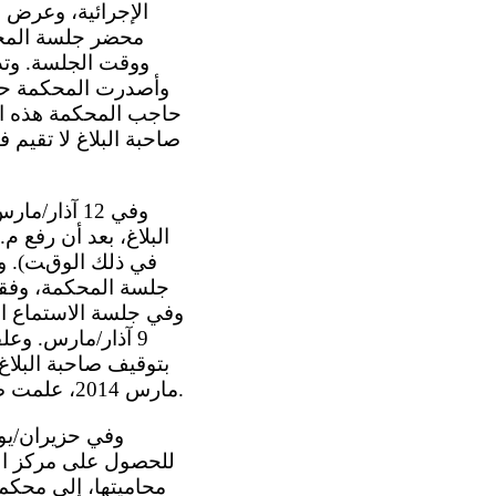
الإجرائية، وعرض ش
ووقت الجلسة. وتدع
صاحبة البلاغ لا تقيم 
9 آذار/مارس. وع
مارس 2014، علمت صاحبة البلاغ بأمر توقيفها ومصادرة ممتلكاتها من موقع المحكمة العليا على الإنترنت.