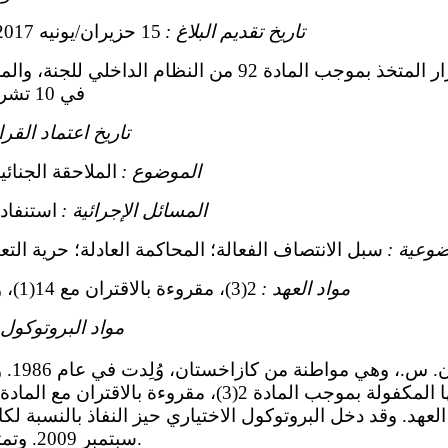
تاريخ تقديم البلاغ :
15 حزيران/يونيه 2017 (تاريخ الرسالة الأولى)
القرار المتخذ بموجب المادة 92 من النظام الداخل
في 10 تشرين الثاني/ نوفمبر 2017
تاريخ اعتماد القرا
الموضوع :
الملاحقة الجنائ
المسائل الإجرائية :
استنفاد
وعية :
سبل الانتصاف الفعالة؛ المحاكمة العادلة؛ حرية التعب
مواد العهد :
2(3)، مقروءة بالاقتران مع 14(1)، و14(3)(أ) و14(3)(د) و19
مواد البروتوكول 
سبتمبر 2009. وتمثل صاحبة البلاغ محامية.