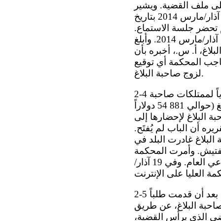
على ملف القضية. ويشير
محضر جلسة المحكمة إلى أن أمين المحكمة أخطر صاحبة البلاغ هاتفياً في 6 آذار/مارس 2014 بتاريخ
م تحضر جلسة الاستماع.
وأصدرت المحكمة حكماً يقضي بمثول صاحبة البلاغ إلزامياً أمام المحكمة في 17 آذار/مارس 2014. وأبلغ
7 آذار/مارس 2014، أن زوج صاحبة البلاغ، أ. س.، أخبره بأن
 حاجب المحكمة أي توقيع
لزوج صاحبة البلاغ.
2-4 وفي 12 آذار/مارس 2014، أصدرت محكمة مدينة أكتوبي رقم 2 أمر حجز تنفيذياً لممتلكات صاحبة
البلاغ، بعد أن رفع م. إ. دعوى للحصول على تعويضات معنوية قدرها 10 ملايين تينغ (حوالي 881 54 دولاراً
لى عنوان صاحبة البلاغ لإحضارها إلى
الصادر في 7 آذار/مارس 2014. وجاء في تقريره أن الباب لم يُفتَح.
علمت المحكمة أن صاحبة البلاغ غادرت البلد في
تفتيش. وأمرت المحكمة
بتوقيف صاحبة البلاغ بسبب هروبها من المحكمة وأحالت القضية إلى مكتب المدعي العام. وفي 19 آذار/
2-5 وفي حزيران/يونيه 2014، وكلت صاحبة البلاغ محامية خاصة في كازاخستان بعد أن قدمت طلباً
وكرانيا ( ) . وفي 25 أيلول/سبتمبر 2014، قدمت صاحبة البلاغ، عن طريق
التي اتخذها القاضي الذي يرأس القضية،