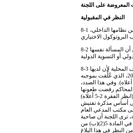
 المعروضة على اللجنة
النظر في المقبولية
8-1 قبل النظر في أي ادعاء يرد في بلاغ ما، يجب على اللجنة أن تقرر، وفقاً للمادة 97 من نظامها الداخلي،
8-2 وقد استيقنت اللجنة، وفقاً لما تقتضيه المادة 5(2)(أ) من البروتوكول الاختياري، من أن المسألة نفسها
8-3 وتحيط اللجنة علماً بحجة الدولة الطرف بأن صاحبة البلاغ لم تستنفد سبل الانتصاف المحلية لأن لديها
إمكانية الطعن في قرار محكمة مدينة أكتوبي رقم 2 المؤرخ 17 آذار/مارس 2014، الذي عُلِّقت بموجبه
إجراءات في قضيتها وصدرت بحقها مذكرة تفتيش وتوقيف (انظر الفقرة 6-1 أعلاه). وفي هذا الصدد،
ن المحاكم رفضت طعونها
(انظر الفقرة 2-5 أعلاه). وتحيط اللجنة علماً كذلك بكون قرارات المحاكم المحلية (انظر الفقرة 2-5 أعلاه)
على أساس مذكرة تفتيش
إلى مكتب المدعي العام
، ترى اللجنة أن صاحبة
البلاغ لم يكن لديها أي سبل انتصاف أخرى فعالة يجب استنفادها. وهكذا، لا يوجد في المادة 5(2)(ب) من