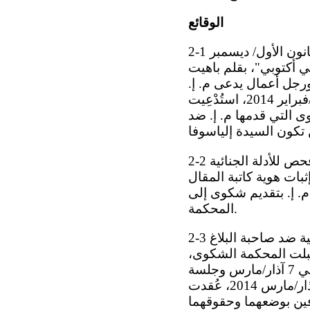
الوقائع
في 23 كانون الأول/ ديسمبر
في أكتوبي"، بقلم باهيت
ابق في البرلمان ورجل أعمال يدعى م. إ.
شكوى جنائية إلى الشرطة يتهم فيها السيدة إلياسوفا بالقذف. وفي 6 شباط/فبراير 2014، استُدْعِيت
وى التي قدمها م. إ. ضد
2-2 وفي 11 شباط/فبراير 2014، أمر رئيس إدارة التحقيقات التابعة للشرطة بإجراء فحص للأدلة الجنائية
ثبات هوية كاتبة المقال
م. إ. بتقديم شكوى إلى
المحكمة.
2-3 وفي 5 آذار/مارس 2014، قدم م. إ. إلى محكمة مدينة أكتوبي رقم 2 شكوى جنائية ضد صاحبة البلاغ
اريخ نفسه، قبلت المحكمة الشكوى،
وعينت لصاحبة البلاغ محامياً لم يتصل بها قط، وحددت جلسة استماع أولية في 7 آذار/مارس وجلسة
الاستماع الأولى لشكوى م. إ. ضد صاحبة البلاغ في 17 آذار/مارس 2014. وفي 7 آذار/مارس 2014، عُقدت
رفين بوضعهما وحقوقهما