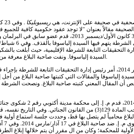
اغ صحفية في صحيفة على الإنترنت، هي
ريسبوبليكا
. و
ت الصحيفة مقالاً بعنوان "لا توجد عقود حكومية كافية للجميع 
إلياسوفا. وفي 31 كانون الأول/ديسمبر 2013، قدم عضو س
ارة التحقيقات التابعة للشرطة الإقليمية، حيث أُبلغت بالشك
السيدة إلياسوفا. ونفت صاحبة البلاغ معرفة من تكون السيدة إلياسوفا.
سيدة إلياسوفا والمقالات التي كتبتها صاحبة البلاغ من أجل إ
حص أن المقال المعني كتبته صاحبة البلاغ. ونصحت الشرطة 
بتهمة القذف بموجب المادة 129(3) من القانون الجنائي. وفي الت
أولية للمحكمة؛ وكان من ال مقرر أن يتم خلالها إبلاغ الط