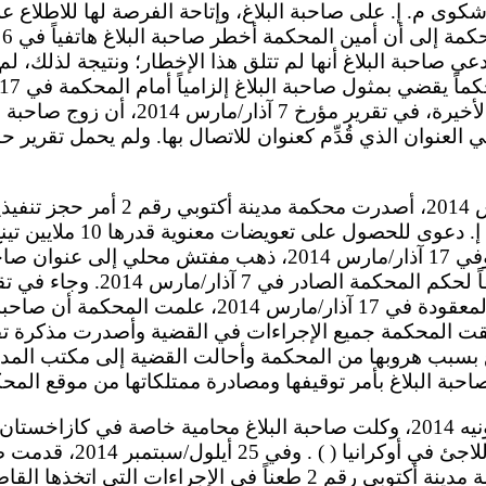
كوى م. إ. على صاحبة البلاغ، وإتاحة الفرصة لها للاطلاع 
ي صاحبة البلاغ أنها لم تتلق هذا الإخطار؛ ونتيجة لذلك، ل
حاجب المحكمة هذه الأخيرة، في تقرير مؤرخ 
في العنوان الذي قُدِّم كعنوان للاتصال بها. ولم يحمل تقرير
في ذلك الوقت). وفي 17 آذار/مارس 2014، ذهب مفتش محلي إ
جلسة المحكمة، وفقاً لحكم المحكمة 
وفي جلسة الاستماع المعقودة في 17 آذار/مارس 2014، 
لقت المحكمة جميع الإجراءات في القضية وأصدرت مذكرة 
للحصول على مركز اللاجئ في أ
محاميتها، إلى محكمة مدينة أكتوبي رقم 2 طعناً في الإجراءات 