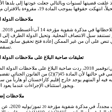
ذ علقت قضيتها لسنوات وبالتالي جعلت عودتها إلى بلدها ا
ملاحظات الدولة 
لتي تنص على أن من غير الممكن إعادة فتح تحقيق سابق للمح
تسقط التهم الجنائية بالتقادم.
تعليقات صاحبة البلاغ على ملاحظات الدولة 
قانون التقادم لا ينقضي في حالتها لأن المادة 45(7)(2) 
يه أو المتهم يوجد خارج إقليم كازاخستان أو هارباً من س
ويجوز استئناف الإجراءات عندما يعود الشخص إلى كازاخستان.
ملاحظات إضا
رف مجدداً، في مذكرة شفوية مؤرخة
تموز/يولي
20