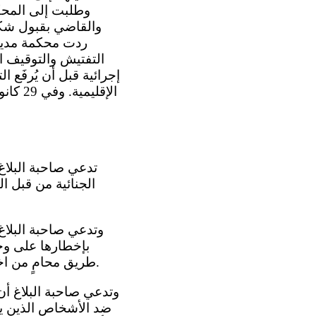
التفتيش والتوقيف ال
الجنائية من قبل 
بإخطارها على وجه
طريق محامٍ من اختيارها. وفي هذا الصدد، تدعي أن هناك انتهاكاً للمادتين 14(3)(أ) و14(3)(د) من العهد.
ضد الأشخاص الذين يع