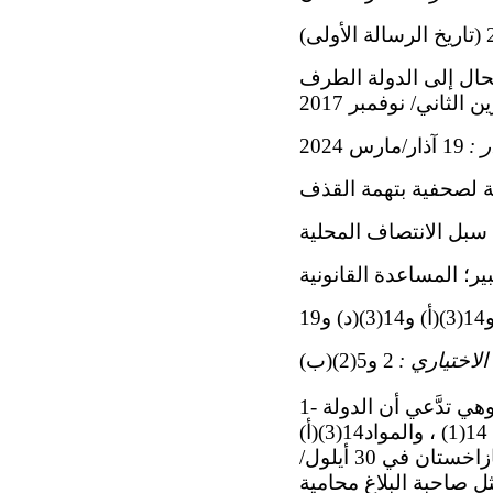
ي للجنة، والمحال إلى الدولة الطرف
ر :
19 آذار/مارس 2024
ية لصحفية بتهمة القذف
 سبل الانتصاف المحلية
ير؛ المساعدة القانونية
الاختياري :
2 و5(2)(ب)
1- صاحبة البلاغ هي ن. س.، وهي مواطنة من كازاخستان، وُلِدت في عام 1986. وهي تدَّعي أن الدولة
الطرف انتهكت حقوقها المكفولة بموجب المادة 2(3)، مقروءة بالاقتران مع المادة 14(1) ، والمواد14(3)(أ)
و14(3)(د) و19 من العهد. وقد دخل البروتوكول الاختياري حيز النفاذ بالنسبة لكازاخستان في 30 أيلول/