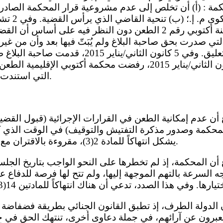
ردت محكمة مدينة أكتوبي رقم 2 الطعن دون النظر فيه على أسا
تي صدرت بحق صاحبة البلاغ ولم يُبَتّ فيها بعد وأن من غير ا
إجرائية قبل أن يُرفَع التعليق. وفي 5 كانون الثاني/ي
الإقليمية. وفي 29 كانون الثاني/يناير 2015، رفضت محكمة أكتوبي 
التي استندت إليها المحكمة الابتدائية.
المحكمة وصدور مذكرة التفتيش والتوقيف) في الوقت الذي ك
يشكل انتهاكاً للمادة 2(3)، مقروءة بالاقتران مع المادة 14(1)، من العهد.
 السرعة بالتهم الموجهة إليها، ولم تتح لها فرصة للدفاع 
برون عن آرائهم، في جملة دعاوى أخرى، تنتهك الحق في حرية