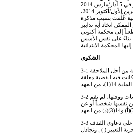
وطلبت إلى المحكمة : (أ) أن تخلص إلى عدم مشروعية قرار المحكمة الصادر في 5 آذار/مارس 2014
والقاضي بقبول شكوى م. إ.؛ (ب) تنحية القاضي الذي يرأس القضية. وفي 2 تشرين الأول/أكتوبر 2014،
س أن القضية عُلِّقت بسبب مذكرة
لممكن اتخاذ أية تدابير
ناير 2015، قدمت صاحبة البلاغ طعناً إلى محكمة أكتوبي
الإقليمية الطعن بناءً على نفس الأسس
الشكوى
3-1 تدعي صاحبة البلاغ أن عدم إمكانية الطعن في القرارات الإجرائية (قبول القضية من أجل الملاحقة
انت فيه القضية معلقة
3-2 وتدعي صاحبة البلاغ أن المحكمة، إذ لم تخطرها على النحو الواجب بتاريخ الجلسات ووقتها، لم تقم
عن نفسها شخصياً أو عن
3-3 وتدعي صاحبة البلاغ أن الدولة الطرف، إذ تطبق القانون الجنائي بطريقة فضفاضة على دعاوى القذف
 التعبير ( ) . وتجادل