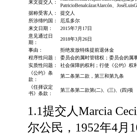
来文提交人：
PatricioBenalcázarAlarcón、JoséLui
据称受害人：
提交人
所涉缔约国：
厄瓜多尔
来文日期：
2015年7月17日
意见通过日
2018年3月26日
期：
事由：
拒绝发放特殊提前退休金
程序性问题：
委员会的属时管辖权；委员会的属
实质性问题：
社会保障的权利；行使《公约》权
《公约》条
第二条第二款，第三和第九条
款：
《任择议定
第三条第二款第(二)、(三)、(四)项
书》条款：
1.1提交人Marcia Cecil
尔公民，1952年4