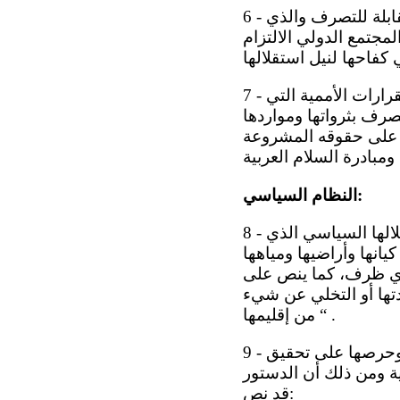
6 - تؤمن مملكة البحرين بحق الشعوب في تقرير مصيرها باعتباره من الحقوق غير القابلة للتصرف والذي
جتمع الدولي الالتزام
7 - وانطلاقا من هذا المبدأ فقد اتخذت مملكة البحرين مواقف إيجابية من ناحية دعم القرارات الأممية التي
رف بثرواتها ومواردها
 على حقوقه المشروعة
النظام السياسي:
8 - أشار ميثاق العمل الوطني، فيما أشار إليه إلى، إن دولة البحرين وقد أنجزت استقلالها السياسي الذي
انها وأراضيها ومياهها
ت أي ظرف، كما ينص على
دتها أو التخلي عن شيء
من إقليمها “ .
9 - تضمن دستور مملكة البحرين والبرامج والسياسات ما يعكس استقلال المملكة وحرصها على تحقيق
ية ومن ذلك أن الدستور
قد نص: