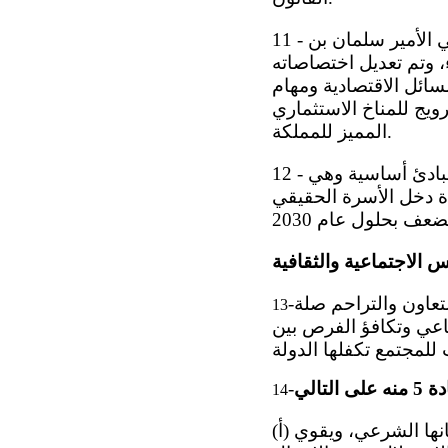
11 - في عام 2000 ، تم إنشاء مجلس التنمية الاقتصادية برئاسة صاحب السمو الملكي الأمير سلمان بن
، وتم تعديل اختصاصاته
نهوض بالمسائل الاقتصادية ومهام
يج للمناخ الاستثماري
المميز للمملكة.
12 - في عام 2008 ، تم تدشين الرؤية الاقتصادية 2030 والتي ترتكز على ثلاث مبادئ أساسية وهي
دة دخل الأسرة الحقيقي
عاون والتراحم صلة
-
13
ماعي وتكافؤ الفرص بين
-
14
(أ) الأسرة أساس المجتمع، قوامها الدين والاخلاق وحب الوطن، يحفظ القانون كيانها الشرعي، ويقوي