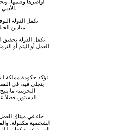
أواصرها وقيمها، ويح
الأدبي والجسماني والروحي، كما تعنى الدولة خاصة بنمو الشباب البدني والخلقي والعقلي.
ميادين الحياة السياسية والاجتماعية والثقافية والاقتصادية دون إخلال بأحكام الشريعة الإسلامية.
العمل أو اليتم أو التر
يتجلى فيه، في النص
البحرينية ما يب
الدستور، فضلاً 
الشخصية مكفولة، والمس
الدولة عبء كفالتها للم