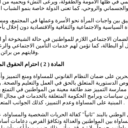
مي في ظلها الأمومة والطفولة، ويرعى النشء ويحميه من ال
مل أو البطالة، كما تؤمن لهم خدمات التأمين الاجتماعي والر
وقايتهم من براثن الجهل والخوف والفاقة.
المادة ( 2 ) احترام الحقوق المنصوص عليها في العهد
وص الدستورية المتعلق بالحق في العمل والتعليم والصحة. و
يح ممارسة التمييز ضد طائفة معينة من المواطنين في التمتع 
عن سياسات وبرامج الحكومة المتعلقة بالخدمات في مجال ا
المبنية على المساواة وعدم التمييز، كذلك الجوانب المتعلقة بالضمان الاجتماعي .
اواة بين المواطنين والعدالة وتكافؤ الفرص، دعامات أساس
واطنين جميعاً، بلا تـفرقة. ويأتي ذلك ضمن مبدأ أعم وأشمل،