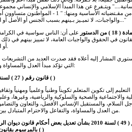
انية...." ويتـفرع عن هذا المبدأ الإسلامي والإنساني مجموع
به والتي تعد من مقـتضياته الأساسية ومنها: " 1 
والواجبات، لا تميـيز بـينهم بسبب الجنس أو الأصل أو اللغة أو الدين أو العقيدة..."
 من الدستور
على أن: الناس سواسية في الكرامة 
انون في الحقوق والواجبات العامة، لا تمييز بينهم في ذل
أو اللغة أو الدين أو العقيدة.
التي تؤكد مبدأ العدل والمساواة وحظر التمييز، ومن ذلك:
(أ) قانون رقم ( 27 ) لسنة 2005 بشأن التعليم ( )
لتعليم إلى تكوين المتعلم تكويناً وطنياً وعلمياً ومهنياً وثقاف
قلية والاجتماعية والصحية والسلوكية والرياضية، وغيرها، وع
أجل السلام، والمستقبل الإنساني الأفضل، والتعاون والتضا
من العدل والمساواة، والتفاعل والاحترام المتبادل بين جميع الدول والشعوب.
بالمرسوم بقانون رقم ( 16 ) لسنة 2002 ( )