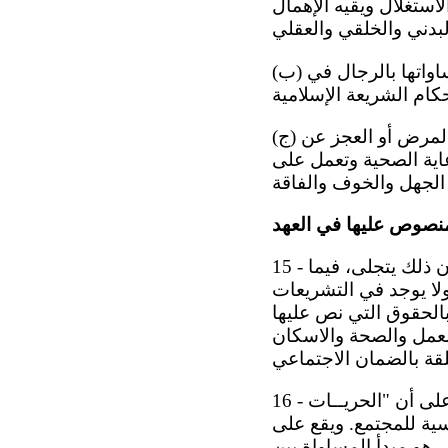
استغلال ويقيه الإهمال
(ب) تكفل الدولة التوفيق بين واجبات المرأة نحو الأسرة وعملها في المجتمع، ومساواتها بالرجال في
(ج) تكفل الدولة تحقيق الضمان الاجتماعي اللازم للمواطنين في حالة الشيخوخة أو المرض أو العجز عن
عاية الصحية وتعمل على
15 - تؤكد حكومة مملكة البحرين على ضمان النظام القانوني للمساواة ومنع التمييز وأن ذلك يتجلى، فيما
لا يوجد في التشريعات
بالحقوق التي نص عليها
لعمل والصحة والاسكان
16 - جاء في ميثاق العمل الوطني بالبند "ثانياً" كفالة الحريات الشخصية والمساواة، على أن "الحريــات
ية للمجتمع. ويقع على
 هو مبدأ المساواة بين