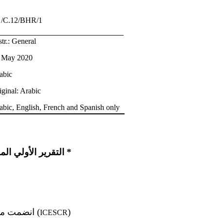
E
/C.12/BHR/1
str.: General
 May 2020
abic
iginal: Arabic
abic, English, French and Spanish only
التقرير الأولي المقدم من البحرين بموجب المادتين 16 و 17 من العهد والواجب تقديمه في عام 2009 *
)
- انضمت مملكة البحرين إلى العهد الدولي الخاص بالحقوق الاقتصادية والاجتماعية والثقافية (
ICESCR