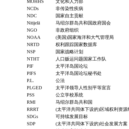
MOHHS
文化和人力部
NCDs
非传染性疾病
NDC
国家自主贡献
Nitijelā
马绍尔群岛共和国政府国会
NGO
非政府组织
NOAA
(美国)国家海洋和大气管理局
NRTD
权利跟踪国家数据库
NSP
国家战略计划
NTHT
人口贩运问题国家工作队
PIF
太平洋岛国论坛
PIFS
太平洋岛国论坛秘书处
P.L.
公法
PLGED
太平洋领导人性别平等宣言
PSS
公立学校系统
RMI
马绍尔群岛共和国
RRRT
(太平洋共同体下设的)区域权利资源
SDGs
可持续发展目标
SDP
(太平洋共同体下设的)社会发展方案