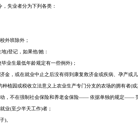
月的法令，失业者分为下列各类：
校外班除外；
地)登记，如果他/她：
学校毕业生最低年龄规定有一些例外)；
济金，或在就业中止之后没有得到康复救济金或疾病、孕产或儿
的种植园或税收立法意义上农业生产专门分支的农场的拥有者(或
动，不在强制社会保险和养老金保险—— 依据单独的规定—— 
就业(至少半天工作)者；
男子)。