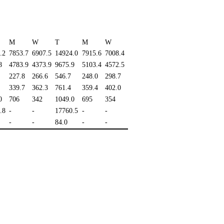
M
W
T
M
W
.2
7853.7
6907.5
14924.0
7915.6
7008.4
8
4783.9
4373.9
9675.9
5103.4
4572.5
227.8
266.6
546.7
248.0
298.7
339.7
362.3
761.4
359.4
402.0
0
706
342
1049.0
695
354
.8
-
-
17760.5
-
-
-
-
84.0
-
-