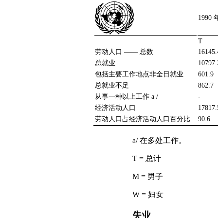
1990 
T
劳动人口 —— 总数
16145.
总就业
10797.
包括主要工作地点非全日就业
601.9
总就业不足
862.7
从事一种以上工作 a /
-
经济活动人口
17817.
劳动人口占经济活动人口百分比
90.6
a/ 在多处工作。
T = 总计
M = 男子
W = 妇女
失业