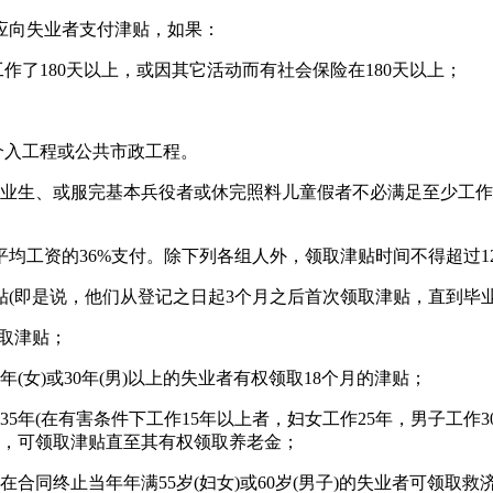
天应向失业者支付津贴，如果：
作了180天以上，或因其它活动而有社会保险在180天以上；
；
介入工程或公共市政工程。
业生、或服完基本兵役者或休完照料儿童假者不必满足至少工作1
度平均工资的36%支付。除下列各组人外，领取津贴时间不得超过1
贴(即是说，他们从登记之日起3个月之后首次领取津贴，直到毕业
领取津贴；
年(女)或30年(男)以上的失业者有权领取18个月的津贴；
35年(在有害条件下工作15年以上者，妇女工作25年，男子工作3
，可领取津贴直至其有权领取养老金；
合同终止当年年满55岁(妇女)或60岁(男子)的失业者可领取