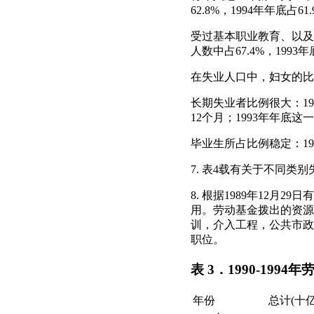
62.8%，1994年年底占61
受过基本职业教育、以及
人数中占67.4%，1993
在失业人口中，妇女的比例一直
长期失业者比例很大：19
12个月；1993年年底这一比
毕业生所占比例稳定：199
7. 表4载有关于不同类
8. 根据1989年12
用。劳动基金拨出的资源
训，介入工程，公共市政
职位。
表 3．1990-199
年份
总计(十