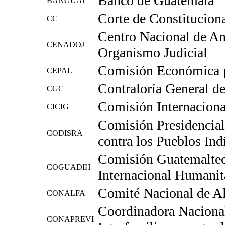
Banco de Guatemala
BANGUAT
Corte de Constitucion
CC
Centro Nacional de An
CENADOJ
Organismo Judicial
Comisión Económica p
CEPAL
Contraloría General d
CGC
Comisión Internaciona
CICIG
Comisión Presidencial
CODISRA
contra los Pueblos In
Comisión Guatemaltec
COGUADIH
Internacional Humanit
Comité Nacional de Al
CONALFA
Coordinadora Nacional
CONAPREVI