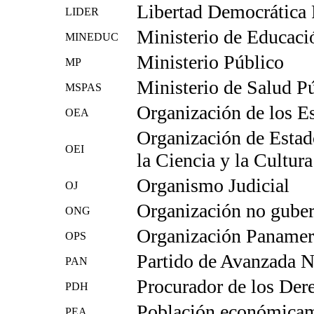
Libertad Democrática
LIDER
Ministerio de Educaci
MINEDUC
Ministerio Público
MP
Ministerio de Salud Pú
MSPAS
Organización de los E
OEA
Organización de Estad
OEI
la Ciencia y la Cultura
Organismo Judicial
OJ
Organización no gube
ONG
Organización Panameri
OPS
Partido de Avanzada N
PAN
Procurador de los De
PDH
Población económicam
PEA