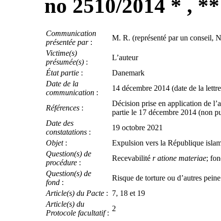
no 2510/2014 * , **
Communication
M. R. (représenté par un conseil, 
présentée par
:
Victime(s)
L’auteur
présumée(s)
:
État partie
:
Danemark
Date de la
14 décembre 2014 (date de la lettre 
communication
:
Décision prise en application de l
Références
:
partie le 17 décembre 2014 (non p
Date des
19 octobre 2021
constatations
:
Objet
:
Expulsion vers la République islam
Question(s) de
Recevabilité
r atione materiae
; fo
procédure
:
Question(s) de
Risque de torture ou d’autres pein
fond
:
Article(s) du Pacte
:
7, 18 et 19
Article(s) du
2
Protocole facultatif
: