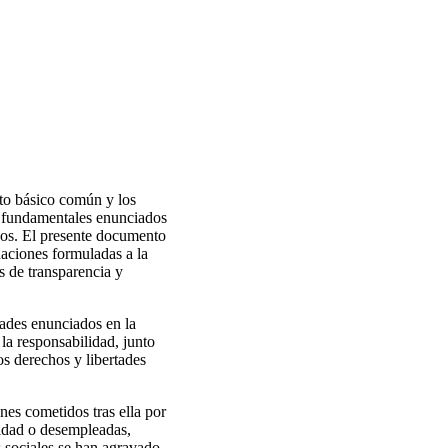
nto básico común y los
os fundamentales enunciados
dos. El presente documento
daciones formuladas a la
s de transparencia y
tades enunciados en la
a responsabilidad, junto
os derechos y libertades
nes cometidos tras ella por
cidad o desempleadas,
s sociales se han agravado.