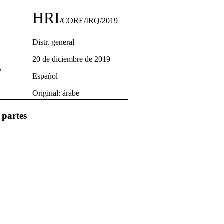
HRI
/CORE/IRQ/2019
Distr. general
20 de diciembre de 2019
s
Español
Original: árabe
 partes