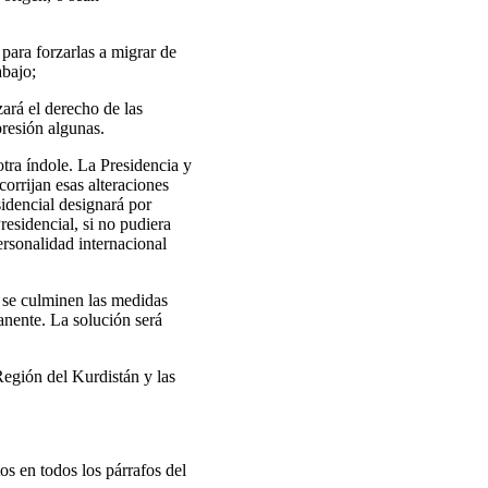
para forzarlas a migrar de
abajo;
ará el derecho de las
presión algunas.
tra índole. La Presidencia y
orrijan esas alteraciones
idencial designará por
esidencial, si no pudiera
ersonalidad internacional
e se culminen las medidas
anente. La solución será
 Región del Kurdistán y las
os en todos los párrafos del