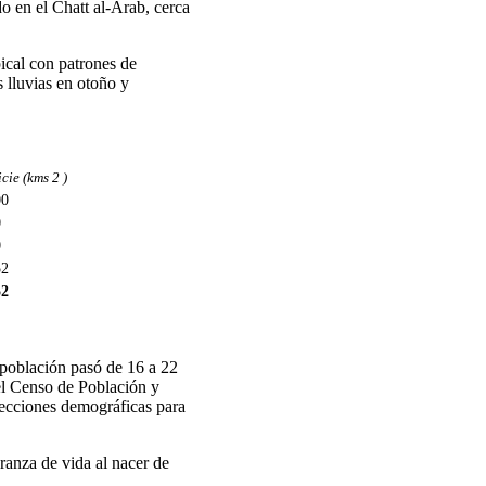
do en el Chatt al-Arab, cerca
ical con patrones de
s lluvias en otoño y
cie (kms 2 )
00
0
0
52
52
a población pasó de 16 a 22
del Censo de Población y
yecciones demográficas para
anza de vida al nacer de