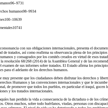
 humanos96–9731
erechos humanos98–9934
ones100–10639
amentales10741
 consonancia con sus obligaciones internacionales, presenta el docume
ud de tratados, así como reafirma su observancia plena de los principi
 humanos y consagrados por los comités creados en virtud de esos trata
e la resolución 68/268 (2014) de la Asamblea General y de las recomen
l examen de sus informes sobre tratados. El Estado afirma los principio
les para el adelanto de los derechos humanos.
ne muy presente que los ciudadanos deben disfrutar los derechos y liber
erechos Humanos y las convenciones internacionales y que le incumbe l
al, de promover que todos los pueblos, en particular el iraquí, gocen l
ones y los tratados internacionales.
uíes han perdido la vida a consecuencia de la dictadura o de los críme
dos. Otros muchos, sobre todo huérfanos, viudas, personas con discapa
 esos crímenes. El nivel de vida se ha deteriorado y todos los problema