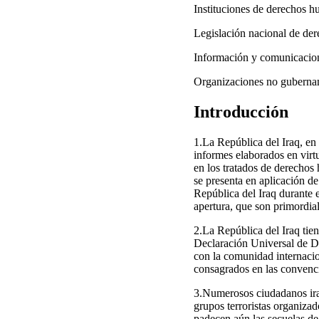
Instituciones de derechos
Legislación nacional de d
Información y comunicaci
Organizaciones no gubern
Introducción
1.La República del Iraq, en
informes elaborados en virt
en los tratados de derechos
se presenta en aplicación d
República del Iraq durante e
apertura, que son primordia
2.La República del Iraq tie
Declaración Universal de D
con la comunidad internacion
consagrados en las convenci
3.Numerosos ciudadanos iraq
grupos terroristas organiza
padecen aún las secuelas de