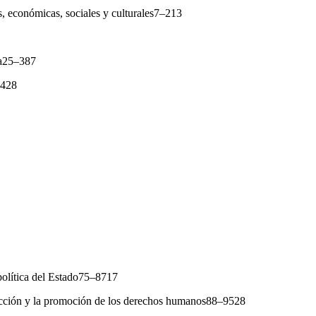
s, económicas, sociales y culturales7–213
sa25–387
–428
 política del Estado75–8717
ección y la promoción de los derechos humanos88–9528