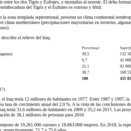
le entre los ríos Tigris y Éufrates, y montañas al noreste. El delta forma
sembocadura del Tigris y el Éufrates es extenso y fértil.
n la zona templada septentrional, presenta un clima continental semitrop
del clima mediterráneo (precipitaciones mayoritarias en invierno, alguna
rano).
describe el relieve del Iraq.
Porcentaje
Superfi
lagunas)
30,5
132 5
9,7
42 00
21,1
92 00
38,7
168 5
100
435 0
17).
, el Iraq tenía 12 millones de habitantes en 1977. Entre 1987 y 1997, l
na tasa de crecimiento anual del 2,9 %. A la vista de las conclusiones 
Iraq tenía 31,6 millones de habitantes en 2009 y 35,2 en 2015. Las pro
ación de 38,1 millones de personas para 2018.
compone de 19.261.000 varones y 18.863.000 mujeres. En 2018, la esper
a, respectivamente, 71,7 y 75,6 años.