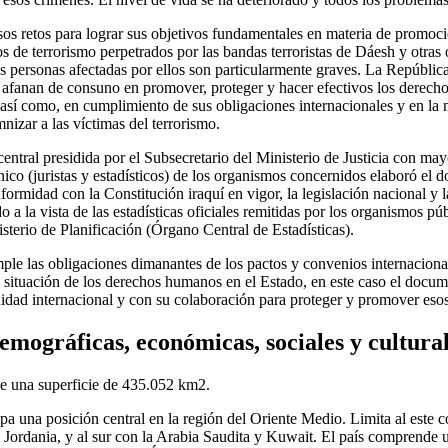
os retos para lograr sus objetivos fundamentales en materia de promoci
 de terrorismo perpetrados por las bandas terroristas de Dáesh y otras
s personas afectadas por ellos son particularmente graves. La República
e afanan de consuno en promover, proteger y hacer efectivos los derech
 así como, en cumplimiento de sus obligaciones internacionales y en la
nizar a las víctimas del terrorismo.
entral presidida por el Subsecretario del Ministerio de Justicia con may
cnico (juristas y estadísticos) de los organismos concernidos elaboró e
ormidad con la Constitución iraquí en vigor, la legislación nacional y la
a la vista de las estadísticas oficiales remitidas por los organismos públ
isterio de Planificación (Órgano Central de Estadísticas).
ple las obligaciones dimanantes de los pactos y convenios internaciona
a situación de los derechos humanos en el Estado, en este caso el docu
dad internacional y con su colaboración para proteger y promover eso
emográficas, económicas, sociales y cultura
ne una superficie de 435.052 km2.
a una posición central en la región del Oriente Medio. Limita al este co
y Jordania, y al sur con la Arabia Saudita y Kuwait. El país comprende un