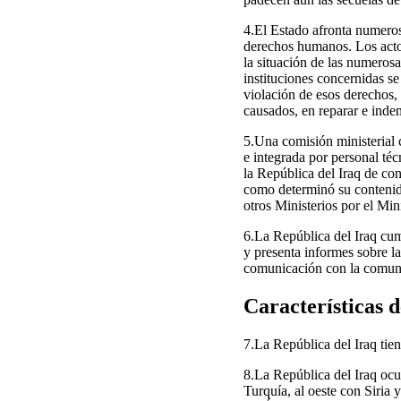
4.El Estado afronta numeros
derechos humanos. Los actos
la situación de las numerosa
instituciones concernidas s
violación de esos derechos,
causados, en reparar e indem
5.Una comisión ministerial c
e integrada por personal té
la República del Iraq de conf
como determinó su contenido 
otros Ministerios por el Min
6.La República del Iraq cum
y presenta informes sobre l
comunicación con la comuni
Características d
7.La República del Iraq tie
8.La República del Iraq ocup
Turquía, al oeste con Siria 