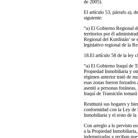
de 2005).
El artículo 53, párrafo a), 
siguiente:
“a) El Gobierno Regional d
territorios por él administ
Regional del Kurdistán’ se 
legislativo regional de la R
18.El artículo 58 de la ley c
“a) El Gobierno Iraquí de Tr
Propiedad Inmobiliaria y otr
régimen anterior trató de m
esas zonas fueron forzados a
asentó a personas foráneas, 
Iraquí de Transición tomará 
Restituirá sus hogares y bie
conformidad con la Ley de l
Inmobiliaria y el resto de l
Con arreglo a lo previsto en
a la Propiedad Inmobiliaria,
indemnizadas y reciban nueva