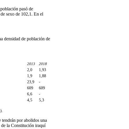
 población pasó de
 de sexo de 102,1. En el
una densidad de población de
2013
2018
2,0
1,93
1,9
1,88
23,9
-
609
609
6,6
-
4,5
5,3
).
e tendrán por abolidos una
 de la Constitución iraquí