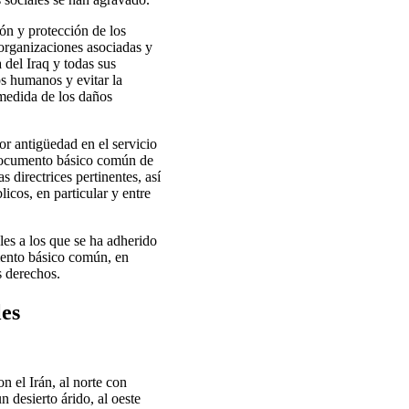
ón y protección de los
 organizaciones asociadas y
 del Iraq y todas sus
os humanos y evitar la
 medida de los daños
or antigüedad en el servicio
l documento básico común de
s directrices pertinentes, así
icos, en particular y entre
les a los que se ha adherido
mento básico común, en
s derechos.
les
n el Irán, al norte con
 desierto árido, al oeste