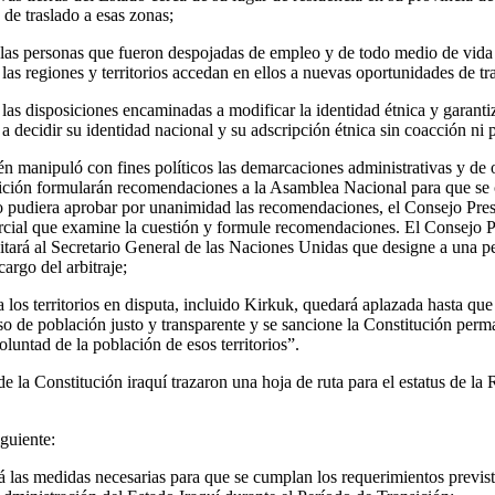
de traslado a esas zonas;
las personas que fueron despojadas de empleo y de todo medio de vida 
 las regiones y territorios accedan en ellos a nuevas oportunidades de tr
las disposiciones encaminadas a modificar la identidad étnica y garantiz
 a decidir su identidad nacional y su adscripción étnica sin coacción ni 
én manipuló con fines políticos las demarcaciones administrativas y de o
ición formularán recomendaciones a la Asamblea Nacional para que se c
 no pudiera aprobar por unanimidad las recomendaciones, el Consejo Pres
cial que examine la cuestión y formule recomendaciones. El Consejo Pr
citará al Secretario General de las Naciones Unidas que designe a una p
argo del arbitraje;
a los territorios en disputa, incluido Kirkuk, quedará aplazada hasta qu
nso de población justo y transparente y se sancione la Constitución perm
oluntad de la población de esos territorios”.
e la Constitución iraquí trazaron una hoja de ruta para el estatus de la
iguiente:
á las medidas necesarias para que se cumplan los requerimientos previst