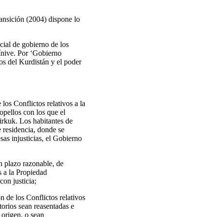
ransición (2004) dispone lo
ial de gobierno de los
Nínive. Por ‘Gobierno
os del Kurdistán y el poder
los Conflictos relativos a la
opellos con los que el
irkuk. Los habitantes de
e residencia, donde se
sas injusticias, el Gobierno
n plazo razonable, de
s a la Propiedad
con justicia;
n de los Conflictos relativos
torios sean reasentadas e
 origen, o sean