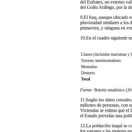
del Éufrates, un extenso val
del Golfo Arábigo, por la de
9.El Iraq, aunque ubicado e
pluviosidad similares a los 
primavera, y ninguna en ve
10.En el cuadro siguiente se 
Llanos (incluidas marismas y 
Terreno semimontañoso
Montañas
Desierto
Total
Fuente:
Boletín estadístico (20
11.Según los datos censales
millones de personas, con u
Viviendas se estima que el 
el Estado preveían una pobl
12.La población iraquí se 
los varones y las mujeres er