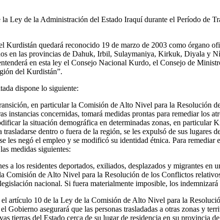
de la Ley de la Administración del Estado Iraquí durante el Período de T
el Kurdistán quedará reconocido 19 de marzo de 2003 como órgano ofic
rados en las provincias de Dahuk, Irbil, Sulaymaniya, Kirkuk, Diyala y 
entenderá en esta ley el Consejo Nacional Kurdo, el Consejo de Ministr
egión del Kurdistán”.
itada dispone lo siguiente:
ansición, en particular la Comisión de Alto Nivel para la Resolución de 
as instancias concernidas, tomará medidas prontas para remediar los atr
odificar la situación demográfica en determinadas zonas, en particular K
 trasladarse dentro o fuera de la región, se les expulsó de sus lugares d
se les negó el empleo y se modificó su identidad étnica. Para remediar e
las medidas siguientes:
nes a los residentes deportados, exiliados, desplazados y migrantes en u
a Comisión de Alto Nivel para la Resolución de los Conflictos relativo
a legislación nacional. Si fuera materialmente imposible, los indemnizará 
 el artículo 10 de la Ley de la Comisión de Alto Nivel para la Resolució
 el Gobierno asegurará que las personas trasladadas a otras zonas y terri
s tierras del Estado cerca de su lugar de residencia en su provincia de