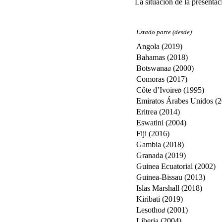
La situación de la presentac
Estado parte (desde)
Angola (2019)
Bahamas (2018)
Botswana
(2000)
a
Comoras (2017)
Côte d’Ivoire
(1995)
b
Emiratos Árabes Unidos (
Eritrea (2014)
Eswatini (2004)
Fiji (2016)
Gambia (2018)
Granada (2019)
Guinea Ecuatorial (2002)
Guinea-Bissau (2013)
Islas Marshall (2018)
Kiribati (2019)
Lesotho
(2001)
d
Liberia (2004)