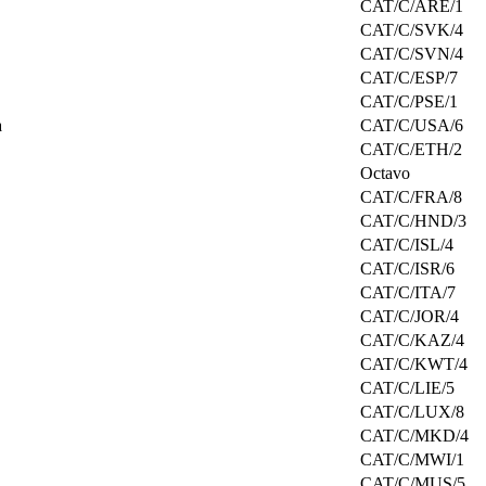
CAT/C/ARE/1
CAT/C/SVK/4
CAT/C/SVN/4
CAT/C/ESP/7
CAT/C/PSE/1
a
CAT/C/USA/6
CAT/C/ETH/2
Octavo
CAT/C/FRA/8
CAT/C/HND/3
CAT/C/ISL/4
CAT/C/ISR/6
CAT/C/ITA/7
CAT/C/JOR/4
CAT/C/KAZ/4
CAT/C/KWT/4
CAT/C/LIE/5
CAT/C/LUX/8
CAT/C/MKD/4
CAT/C/MWI/1
CAT/C/MUS/5