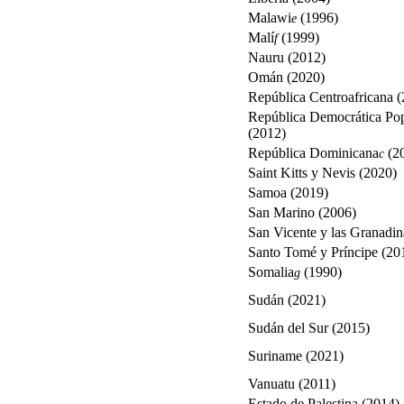
Malawi
(1996)
e
Malí
(1999)
f
Nauru (2012)
Omán (2020)
República Centroafricana 
República Democrática Po
(2012)
República Dominicana
(2
c
Saint Kitts y Nevis (2020)
Samoa (2019)
San Marino (2006)
San Vicente y las Granadin
Santo Tomé y Príncipe (20
Somalia
(1990)
g
Sudán (2021)
Sudán del Sur (2015)
Suriname (2021)
Vanuatu (2011)
Estado de Palestina (2014)