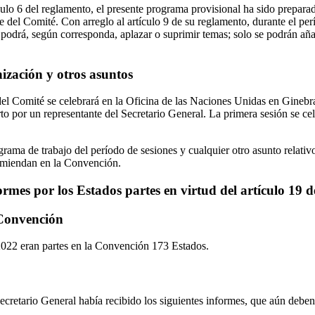
ulo 6 del reglamento, el presente programa provisional ha sido preparad
e del Comité. Con arreglo al artículo 9 de su reglamento, durante el pe
 podrá, según corresponda, aplazar o suprimir temas; solo se podrán añ
ización y otros asuntos
del Comité se celebrará en la Oficina de las Naciones Unidas en Ginebra
to por un representante del Secretario General. La primera sesión se cel
rama de trabajo del período de sesiones y cualquier otro asunto relati
comiendan en la Convención.
ormes por los Estados partes en virtud del artículo 19 
 Convención
022 eran partes en la Convención 173 Estados.
cretario General había recibido los siguientes informes, que aún debe