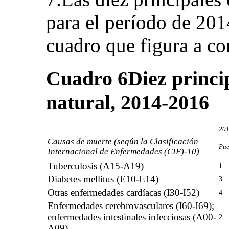
para el período de 201
cuadro que figura a co
Cuadro 6
Diez princi
natural, 2014-2016
20
Causas de muerte (según la Clasificación
Pue
Internacional de Enfermedades (CIE)-10)
Tuberculosis (A15-A19)
1
Diabetes mellitus (E10-E14)
3
Otras enfermedades cardíacas (I30-I52)
4
Enfermedades cerebrovasculares (I60-I69);
enfermedades intestinales infecciosas (A00-
2
A09)