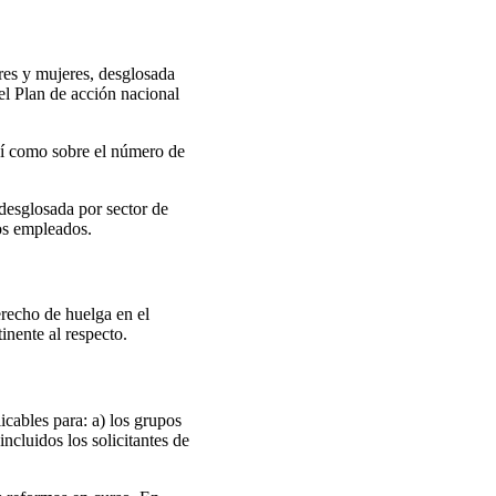
bres y mujeres, desglosada
 el Plan de acción nacional
así como sobre el número de
 desglosada por sector de
los empleados.
erecho de huelga en el
inente al respecto.
icables para: a) los grupos
ncluidos los solicitantes de