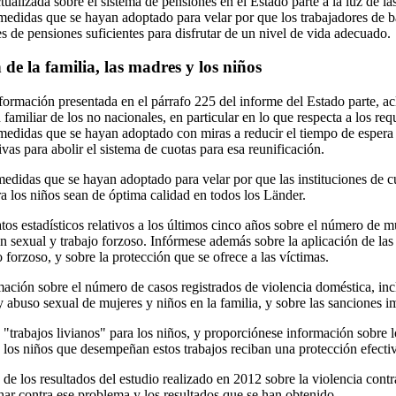
tualizada sobre el sistema de pensiones en el Estado parte a la luz de l
 medidas que se hayan adoptado para velar por que los trabajadores de b
s de pensiones suficientes para disfrutar de un nivel de vida adecuado.
de la familia, las madres y los niños
ormación presentada en el párrafo 225 del informe del Estado parte, acl
 familiar de los no nacionales, en particular en lo que respecta a los req
medidas que se hayan adoptado con miras a reducir el tiempo de espera 
ativas para abolir el sistema de cuotas para esa reunificación.
medidas que se hayan adoptado para velar por que las instituciones de c
ra los niños sean de óptima calidad en todos los Länder.
os estadísticos relativos a los últimos cinco años sobre el número de m
ón sexual y trabajo forzoso. Infórmese además sobre la aplicación de las
o forzoso, y sobre la protección que se ofrece a las víctimas.
mación sobre el número de casos registrados de violencia doméstica, inc
 abuso sexual de mujeres y niños en la familia, y sobre las sanciones i
e "trabajos livianos" para los niños, y proporciónese información sobre
e los niños que desempeñan estos trabajos reciban una protección efecti
de los resultados del estudio realizado en 2012 sobre la violencia contr
ar contra ese problema y los resultados que se han obtenido.