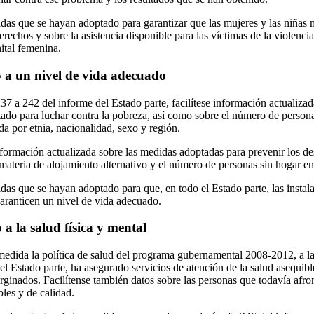
das que se hayan adoptado para garantizar que las mujeres y las niñas 
rechos y sobre la asistencia disponible para las víctimas de la violenc
ital femenina.
o a un nivel de vida adecuado
237 a 242 del informe del Estado parte, facilítese información actualizad
do para luchar contra la pobreza, así como sobre el número de person
da por etnia, nacionalidad, sexo y región.
formación actualizada sobre las medidas adoptadas para prevenir los des
materia de alojamiento alternativo y el número de personas sin hogar en
as que se hayan adoptado para que, en todo el Estado parte, las instala
 garanticen un nivel de vida adecuado.
 a la salud física y mental
medida la política de salud del programa gubernamental 2008-2012, a la
el Estado parte, ha asegurado servicios de atención de la salud asequible
ginados. Facilítense también datos sobre las personas que todavía afro
bles y de calidad.