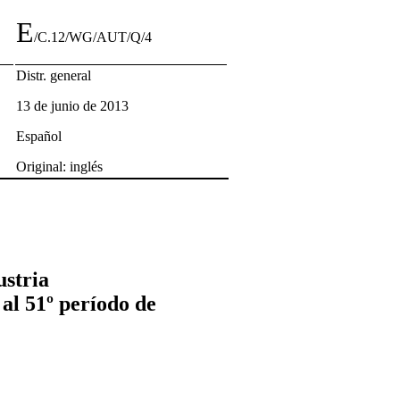
E
/C.12/WG/AUT/Q/4
Distr. general
13 de junio de 2013
Español
Original: inglés
ustria
al 51º período de