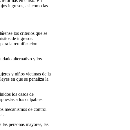
as reformas en curso. En
ajos ingresos, así como las
árense los criterios que se
uisitos de ingresos.
para la reunificación
uidado alternativo y los
ujeres y niños víctimas de la
 leyes en que se penaliza la
luidos los casos de
mpuestas a los culpables.
 los mecanismos de control
va.
a las personas mayores, las