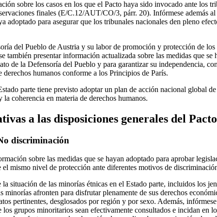
ción sobre los casos en los que el Pacto haya sido invocado ante los tri
bservaciones finales (E/C.12/AUT/CO/3, párr. 20). Infórmese además al
aya adoptado para asegurar que los tribunales nacionales den pleno efect
oría del Pueblo de Austria y su labor de promoción y protección de lo
anse también presentar información actualizada sobre las medidas que se
dato de la Defensoría del Pueblo y para garantizar su independencia, co
e derechos humanos conforme a los Principios de París.
Estado parte tiene previsto adoptar un plan de acción nacional global d
 y la coherencia en materia de derechos humanos.
tivas a las disposiciones generales del Pacto
2No discriminación
ormación sobre las medidas que se hayan adoptado para aprobar legisla
e el mismo nivel de protección ante diferentes motivos de discriminació
la situación de las minorías étnicas en el Estado parte, incluidos los je
s minorías afronten para disfrutar plenamente de sus derechos económico
r datos pertinentes, desglosados por región y por sexo. Además, infórme
ue los grupos minoritarios sean efectivamente consultados e incidan en 