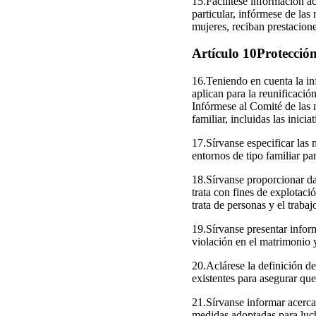
15.Facilítese información ac
particular, infórmese de las
mujeres, reciban prestacione
Artículo 10Protección 
16.Teniendo en cuenta la inf
aplican para la reunificación
Infórmese al Comité de las 
familiar, incluidas las inici
17.Sírvanse especificar las 
entornos de tipo familiar pa
18.Sírvanse proporcionar dat
trata con fines de explotaci
trata de personas y el trabaj
19.Sírvanse presentar infor
violación en el matrimonio y
20.Aclárese la definición d
existentes para asegurar qu
21.Sírvanse informar acerca 
medidas adoptadas para luch