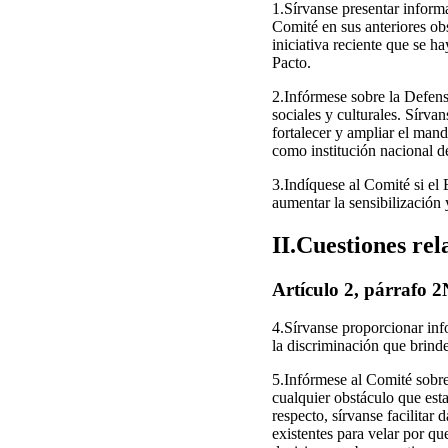
1.Sírvanse presentar informa
Comité en sus anteriores o
iniciativa reciente que se h
Pacto.
2.Infórmese sobre la Defens
sociales y culturales. Sírv
fortalecer y ampliar el man
como institución nacional d
3.Indíquese al Comité si el 
aumentar la sensibilización
II.Cuestiones rela
Artículo 2, párrafo 
4.Sírvanse proporcionar inf
la discriminación que brind
5.Infórmese al Comité sobre 
cualquier obstáculo que esta
respecto, sírvanse facilita
existentes para velar por q