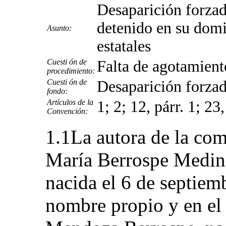
Desaparición forzad
detenido en su domi
Asunto:
estatales
Cuesti ón de
Falta de agotamient
procedimiento:
Cuesti ón de
Desaparición forza
fondo:
Artículos de la
1; 2; 12, párr. 1; 23,
Convención:
1.1La autora de la co
María Berrospe Medina
nacida el 6 de septiem
nombre propio y en el 