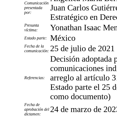
Comunicación
Juan Carlos Gutiérr
presentada
por:
Estratégico en De
Presunta
Yonathan Isaac Men
víctima:
México
Estado parte:
Fecha de la
25 de julio de 2021 
comunicación:
Decisión adoptada p
comunicaciones indi
arreglo al artículo 
Referencias:
Estado parte el 25 
como documento)
Fecha de
24 de marzo de 202
aprobación del
dictamen: