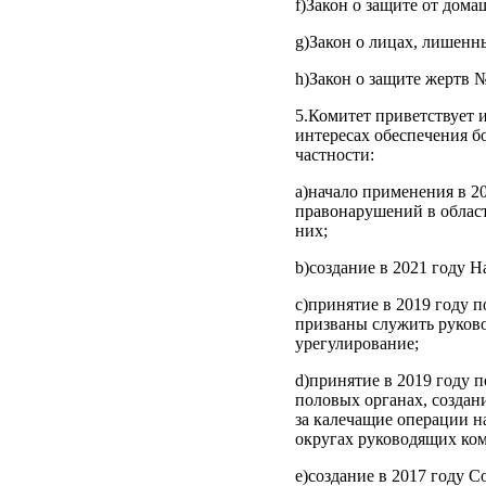
f)Закон о защите от дома
g)Закон о лицах, лишенн
h)Закон о защите жертв №
5.Комитет приветствует 
интересах обеспечения 
частности:
a)начало применения в 2
правонарушений в област
них;
b)создание в 2021 году 
c)принятие в 2019 году 
призваны служить руково
урегулирование;
d)принятие в 2019 году
половых органах, создан
за калечащие операции н
округах руководящих ком
e)создание в 2017 году С