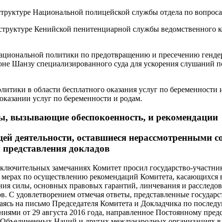
в структуре Национальной полицейской службы отдела по вопрос
в структуре Кенийской пенитенциарной службы ведомственного 
национальной политики по предотвращению и пресечению гендер
не Шанзу специализированного суда для ускорения слушаний по
олитики в области бесплатного оказания услуг по беременности 
оказании услуг по беременности и родам.
ы, вызывающие обеспокоенность, и рекомендации
й деятельности, оставшиеся нерассмотренными с
 представления докладов
ключительных замечаниях Комитет просил государство-участни
мерах по осуществлению рекомендаций Комитета, касающихся в
ия силы, основных правовых гарантий, линчевания и расследов
в. С удовлетворением отмечая ответы, представленные государс
ылаясь на письмо Председателя Комитета и Докладчика по послед
иями от 29 августа 2016 года, направленное Постоянному пре
Объединенных Наций и других международных организациях в