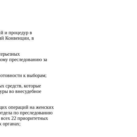
й и процедур в
ий Конвенции, в
серьезных
ному преследованию за
готовности к выборам;
х средств, которые
уры во внесудебное
щих операций на женских
 отдела по преследованию
о всех 22 приоритетных
 органах;