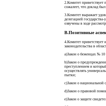
2.Комитет приветствует п
сожалеет, что доклад был
3.Комитет выражает удов
делегацией государства-
озвучены в ходе рассмот
B.Позитивные аспе
4.Комитет приветствует 
законодательства в обла
a)Закон о беженцах № 10 
b)Закон о предупреждени
преступлением и который
осуществлять универсал
пытки;
c)Закон о национальной 
d)Закон о правовой помо
e)Закон о защите свидете