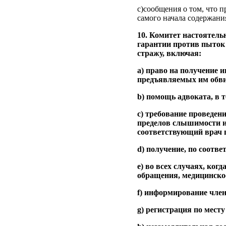
c)сообщения о том, что 
самого начала содержания
10. Комитет настоятель
гарантии против пыток
стражу, включая:
a) право на получение 
предъявляемых им обви
b) помощь адвоката, в т
c) требование проведен
пределов слышимости и
соответствующий врач п
d) получение, по соотв
e) во всех случаях, ко
обращения, медицинское
f) информирование член
g) регистрация по мест