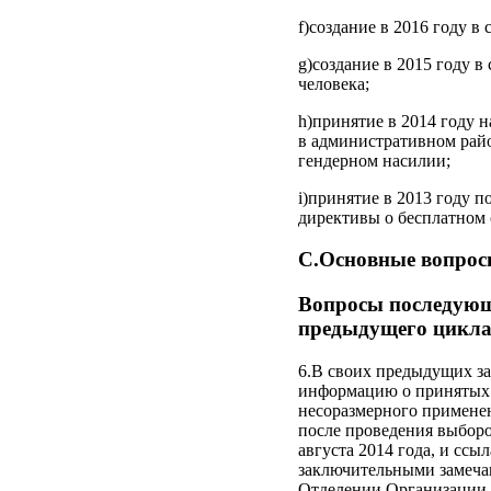
f)создание в 2016 году 
g)создание в 2015 году 
человека;
h)принятие в 2014 году 
в административном райо
гендерном насилии;
i)принятие в 2013 году п
директивы о бесплатном 
C.Основные вопрос
Вопросы последующе
предыдущего цикла
6.В своих предыдущих за
информацию о принятых 
несоразмерного применен
после проведения выборо
августа 2014 года, и сс
заключительными замечан
Отделении Организации 