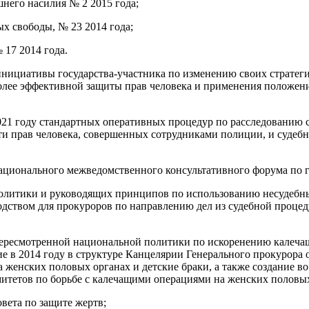
шнего насилия № 2 2015 года;
ых свободы, № 23 2014 года;
 17 2014 года.
инициативы государства-участника по изменению своих стратеги
более эффективной защиты прав человека и применения положен
021 году стандартных оперативных процедур по расследованию 
и прав человека, совершенных сотрудниками полиции, и судеб
Национального межведомственного консультативного форума по 
политики и руководящих принципов по использованию несудебны
дством для прокуроров по направлению дел из судебной процед
 пересмотренной национальной политики по искоренению калеча
ие в 2014 году в структуре Канцелярии Генерального прокурора
а женских половых органах и детские браки, а также создание в
итетов по борьбе с калечащими операциями на женских половых
овета по защите жертв;