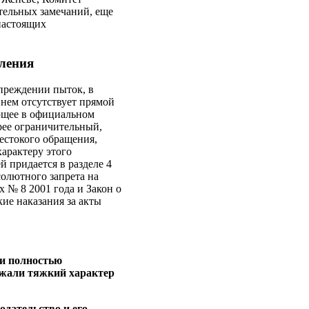
ительных замечаний, еще
 настоящих
пления
упреждении пыток, в
 нем отсутствует прямой
ющее в официальном
орее ограничительный,
естокого обращения,
арактеру этого
ей придается в разделе 4
бсолютного запрета на
 № 8 2001 года и Закон о
ие наказания за акты
ки полностью
ражали тяжкий характер
одательство и его