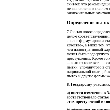
считает, что рекомендац
не выполнены в полном о
заключительных замечан
Определение пыток 
7.Считая новое определе
целом соответствующим п
аналог формулировки ст
качестве», а также тем, 
чем иллюстративный хара
может быть подвергнуто 
преступления. Кроме того,
... если из контекста не
пытки, упомянутого в ст
национальной полицейско
пыток и другие формы жес
8. Государству-участник
a) внести изменения в 
соответствовало статье
этих преступлений в со
b) обеспечить включени