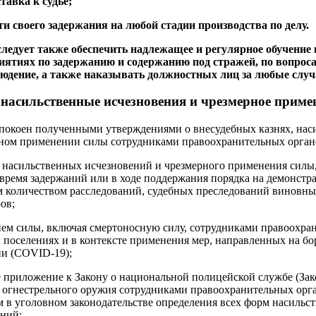
тавка к судье;
ти своего задержания на любой стадии производства по делу.
следует также обеспечить надлежащее и регулярное обучение 
иятиях по задержанию и содержанию под стражей, по вопрос
юдение, а также наказывать должностных лиц за любые случ
 насильственные исчезновения и чрезмерное приме
спокоен полученными утверждениями о внесудебных казнях, на
рном применении силы сотрудниками правоохранительных органо
х насильственных исчезновений и чрезмерного применения силы
о время задержаний или в ходе поддержания порядка на демонстр
им количеством расследований, судебных преследований виновн
ов;
ем силы, включая смертоносную силу, сотрудниками правоохра
поселениях и в контексте применения мер, направленных на бо
и (COVID-19);
е приложение к Закону о национальной полицейской службе (Зако
 огнестрельного оружия сотрудниками правоохранительных орг
м в уголовном законодательстве определения всех форм насиль
ений;