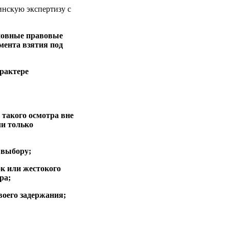
инскую экспертизу с
сновные правовые
мента взятия под
арактере
 такого осмотра вне
ли только
 выбору;
ок или жестокого
ра;
воего задержания;