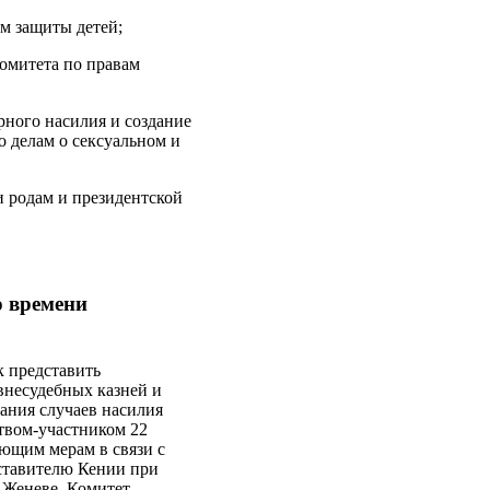
ам защиты детей;
комитета по правам
ного насилия и создание
 делам о сексуальном и
и родам и президентской
о времени
к представить
несудебных казней и
ания случаев насилия
твом-участником 22
ующим мерам в связи с
дставителю Кении при
 Женеве, Комитет