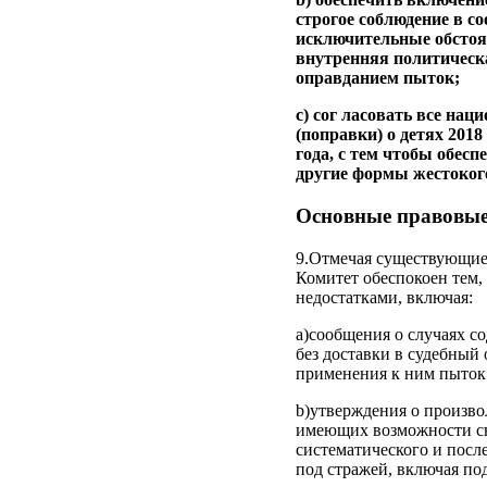
строгое соблюдение в со
исключительные обстоят
внутренняя политическа
оправданием пыток;
c) сог ласовать все на
(поправки) о детях 201
года, с тем чтобы обес
другие формы жестоког
Основные правовые
9.Отмечая существующие
Комитет обеспокоен тем,
недостатками, включая:
a)сообщения о случаях с
без доставки в судебный
применения к ним пыток
b)утверждения о произво
имеющих возможности свя
систематического и посл
под стражей, включая п