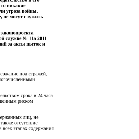
что никакие
ли угроза войны,
, не могут служить
 законопроекта
ой службе № 11a 2011
ний за акты пыток и
ержание под стражей,
многочисленными
льством срока в 24 часа
ышенным риском
держанных лиц, не
 также отсутствие
а всех этапах содержания