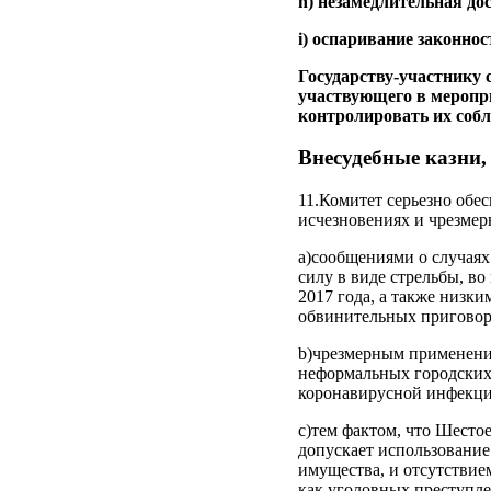
h) незамедлительная дос
i) оспаривание законнос
Государству-участнику 
участвующего в меропр
контролировать их собл
Внесудебные казни,
11.Комитет серьезно обе
исчезновениях и чрезме
a)сообщениями о случая
силу в виде стрельбы, в
2017 года, а также низк
обвинительных приговор
b)чрезмерным применени
неформальных городских 
коронавирусной инфекци
c)тем фактом, что Шесто
допускает использование
имущества, и отсутствие
как уголовных преступл