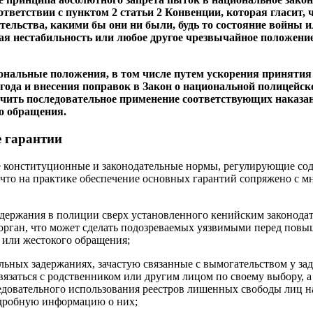
ответствии с пунктом 2 статьи 2 Конвенции, которая гласит, 
ельства, какими бы они ни были, будь то состояние войны и
я нестабильность или любое другое чрезвычайное положение
циональные положения, в том числе путем ускорения принятия
8 года и внесения поправок в Закон о национальной полицейск
печить последовательное применение соответствующих наказа
о обращения.
 гарантии
 конституционные и законодательные нормы, регулирующие сод
 что на практике обеспечение основных гарантий сопряжено с 
одержания в полиции сверх установленного кенийским законодате
 орган, что может сделать подозреваемых уязвимыми перед пов
 или жестокого обращения;
льных задержаниях, зачастую связанные с вымогательством у за
заться с родственником или другим лицом по своему выбору, а
едовательного использования реестров лишенных свободы лиц н
одробную информацию о них;