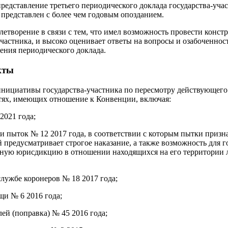
редставление третьего периодического доклада государства-учас
 представлен с более чем годовым опозданием.
летворение в связи с тем, что имел возможность провести конст
участника, и высоко оценивает ответы на вопросы и озабоченнос
рения периодического доклада.
кты
инициативы государства-участника по пересмотру действующег
стях, имеющих отношение к Конвенции, включая:
2021 года;
и пыток № 12 2017 года, в соответствии с которым пытки приз
 предусматривает строгое наказание, а также возможность для г
ьную юрисдикцию в отношении находящихся на его территории
службе коронеров № 18 2017 года;
щи № 6 2016 года;
лей (поправка) № 45 2016 года;