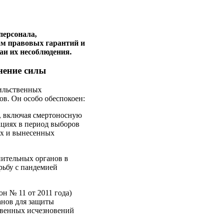
персонала,
ам правовых гарантий и
аи их несоблюдения.
нение силы
сильственных
в. Он особо обеспокоен:
, включая смертоносную
ациях в период выборов
ых и вынесенных
нительных органов в
рьбу с пандемией
н № 11 от 2011 года)
анов для защиты
ственных исчезновений