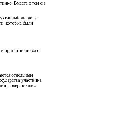
тника. Вместе с тем он
руктивный диалог с
ти, которые были
о и принятию нового
наются отдельным
осударства-участника
 лиц, совершивших