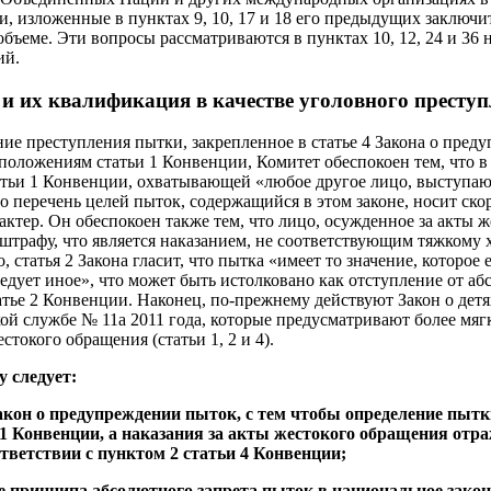
ии, изложенные в пунктах 9, 10, 17 и 18 его предыдущих заключ
бъеме. Эти вопросы рассматриваются в пунктах 10, 12, 24 и 36
ий.
и их квалификация в качестве уголовного престу
ние преступления пытки, закрепленное в статье 4 Закона о пред
оложениям статьи 1 Конвенции, Комитет обеспокоен тем, что в
атьи 1 Конвенции, охватывающей «любое другое лицо, выступа
что перечень целей пыток, содержащийся в этом законе, носит ск
ктер. Он обеспокоен также тем, что лицо, осужденное за акты ж
штрафу, что является наказанием, не соответствующим тяжкому х
 статья 2 Закона гласит, что пытка «имеет то значение, которое 
 следует иное», что может быть истолковано как отступление от а
атье 2 Конвенции. Наконец, по-прежнему действуют Закон о детях
й службе № 11а 2011 года, которые предусматривают более мягк
токого обращения (статьи 1, 2 и 4).
у следует:
Закон о предупреждении пыток, с тем чтобы определение пыт
 1 Конвенции, а наказания за акты жестокого обращения от
ответствии с пунктом 2 статьи 4 Конвенции;
е принципа абсолютного запрета пыток в национальное закон