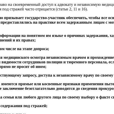
право на своевременный доступ к адвокату и независимую медиц
 под стражей часто отрицается (статьи 2, 11 и 16).
но призывает государство-участник обеспечить, чтобы все о
 предоставлялись на практике всем задержанным лицам с мо
информации на понятном им языке о причинах задержания, х
нений и их правах;
ом числе на этапе допроса;
ия медицинского осмотра независимым врачом и прохождение
 видимости сотрудников полиции и тюремного персонала, ес
рямо не просит об ином;
етствующему запросу, доступа к независимому врачу по своему
гда имеются прямые или косвенные признаки применения пыт
 заключение безотлагательно доводится до сведения прокуро
а семьи или любого другого лица по своему выбору о факте с
у содержания под стражей;