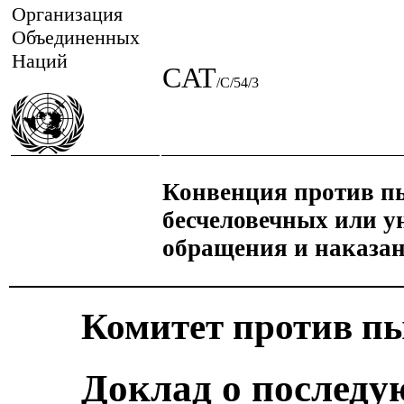
Организация
Объединенных
Наций
CAT
/C/54/3
Конвенция против пы
бесчеловечных или 
обращения и наказа
Комитет против п
Доклад о последу