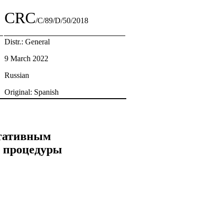
CRC
/C/89/D/50/2018
Distr.: General
9 March 2022
Russian
Original: Spanish
ьтативным
я процедуры