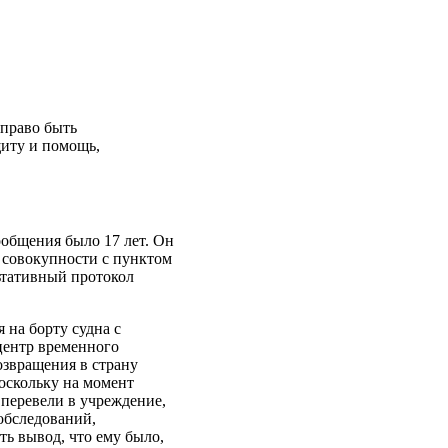
 право быть
щиту и помощь,
ообщения было 17 лет. Он
в совокупности с пунктом
льтативный протокол
 на борту судна с
 центр временного
озвращения в страну
оскольку на момент
 перевели в учреждение,
 обследований,
ть вывод, что ему было,