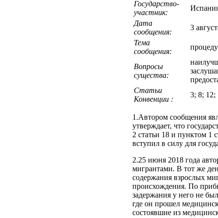
Государство-
Испани
участник:
Дата
3 авгус
сообщения:
Тема
процеду
сообщения:
наилучш
Вопросы
заслуша
существа:
предост
Статьи
3; 8; 12;
Конвенции :
1.Автором сообщения явл
утверждает, что государс
2 статьи 18 и пунктом 1 
вступил в силу для госуд
2.25 июня 2018 года авто
мигрантами. В тот же де
содержания взрослых миг
происхождения. По прибы
задержания у него не бы
где он прошел медицинск
состоявшие из медицинск