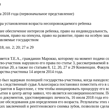
я
та 2018 года (первоначальное представление)
ра установления возраста несопровождаемого ребенка
ее обеспечение интересов ребенка, право на индивидуальность,
нным, право на опекуна, право на развитие, право на особую за
авляемые государством
 18, пп. 2; 20; 27 и 29
яется Т.Е.А., гражданин Марокко, которому на момент подачи с
тво-участник нарушило его права по статье 3, рассматриваемой 
статьи 20, а также по статьям 8, 12, 20, 27 и 29 Конвенции. Факу
арства-участника 14 апреля 2014 года.
р был задержан полицией государства-участника, когда находился
нь следственный судья Альхесираса постановил поместить его в
рантов в Барселоне, с тем чтобы инициировать процедуру его в
тии в центр автор заявил, что является несовершеннолетним. П
ло документов, удостоверяющих личность, 16 июля 2018 года его
ие обследования для определения его возраста. Результаты этих
их заключений и рентгеновского снимка зубов, позволили сдела