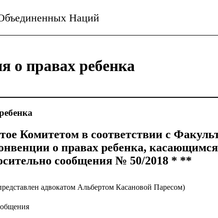
 Объединенных Наций
я о правах ребенка
ребенка
тое Комитетом в соответствии с Факул
онвенции о правах ребенка, касающимс
осительно сообщения № 50/2018 * **
(представлен адвокатом Альбертом Касановой Паресом)
ообщения