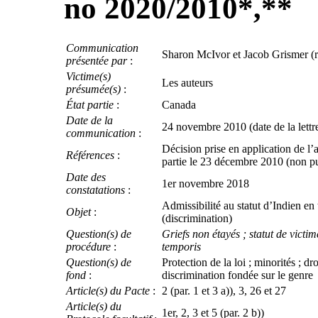
no 2020/2010
*
**
,
Communication
Sharon McIvor et Jacob Grismer (
présentée par
:
Victime(s)
Les auteurs
présumée(s)
:
État partie
:
Canada
Date de la
24 novembre 2010 (date de la lettre 
communication
:
Décision prise en application de l
Références
:
partie le 23 décembre 2010 (non p
Date des
1er novembre 2018
constatations
:
Admissibilité au statut d’Indien en
Objet
:
(discrimination)
Question(s) de
Griefs non étayés ; statut de victi
procédure
:
temporis
Question(s) de
Protection de la loi ; minorités ; dr
fond
:
discrimination fondée sur le genre
Article(s) du Pacte
:
2 (par. 1 et 3 a)), 3, 26 et 27
Article(s) du
1er, 2, 3 et 5 (par. 2 b))