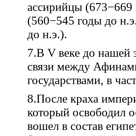
ассирийцы (673−669 г
(560−545 годы до н.э
до н.э.).
7.В V веке до нашей
связи между Афинам
государствами, в ча
8.После краха импер
который освободил о
вошел в состав егип