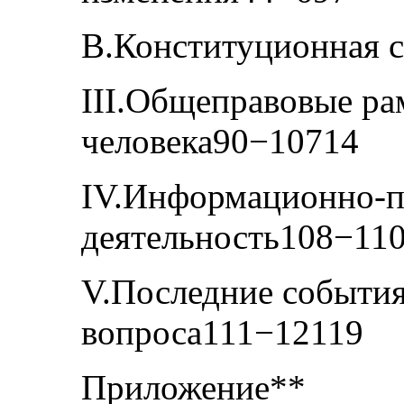
B.Конституционная 
III.Общеправовые ра
человека90−10714
IV.Информационно-п
деятельность108−11
V.Последние события
вопроса111−12119
Приложение**