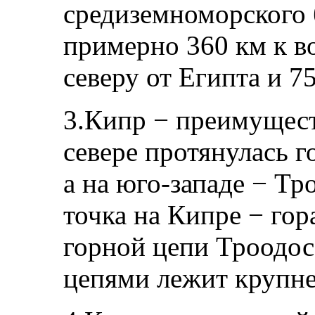
средиземноморского 
примерно 360 км к во
северу от Египта и 7
3.Кипр − преимущест
севере протянулась г
а на юго-западе − Тр
точка на Кипре − гор
горной цепи Троодо
цепями лежит крупн