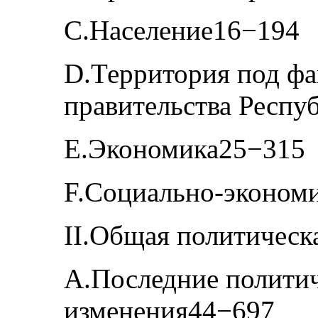
C.Население16−194
D.Территория под ф
правительства Респу
E.Экономика25−315
F.Социально-экономи
II.Общая политическ
A.Последние политич
изменения44−697