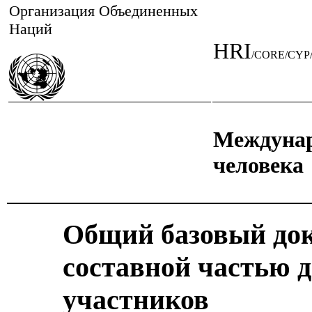
Организация Объединенных
Наций
HRI
/CORE/CYP/
Междунар
человека
Общий базовый до
составной частью д
участников