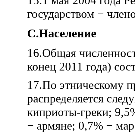
15.1 мая 2004 года Р
государством − член
С.Население
16.Общая численност
конец 2011 года) сос
17.По этническому п
распределяется след
киприоты-греки; 9,5
− армяне; 0,7% − ма