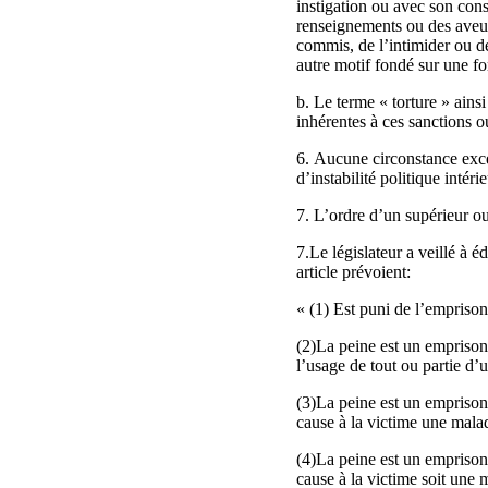
instigation ou avec son con
renseignements ou des aveux
commis, de l’intimider ou de
autre motif fondé sur une fo
b. Le terme « torture » ains
inhérentes à ces sanctions o
6. Aucune circonstance excep
d’instabilité politique intér
7. L’ordre d’un supérieur ou
7.Le législateur a veillé à 
article prévoient:
« (1) Est puni de l’emprison
(2)La peine est un emprisonn
l’usage de tout ou partie d
(3)La peine est un emprison
cause à la victime une malad
(4)La peine est un emprison
cause à la victime soit une m