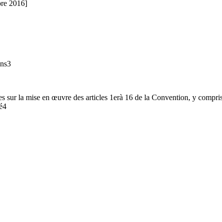
bre 2016]
ons3
s sur la mise en œuvre des articles 1erà 16 de la Convention, y compri
é4