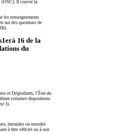
 (OSC). Il couvre la
ur les renseignements
ts sur des questions de
II).
s1erà 16 de la
ations du
ins et Dégradants, l’État du
tant certaines dispositions
xe I).
ques, mentales ou morales
nt à titre officiel ou à son