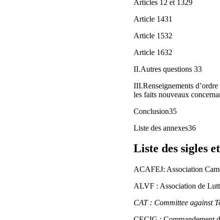
Articles 12 et 1329
Article 1431
Article 1532
Article 1632
II.Autres questions 33
III.Renseignements d’ordre 
les faits nouveaux concern
Conclusion35
Liste des annexes36
Liste des sigles e
ACAFEJ: Association Came
ALVF : Association de Lutt
CAT : Committee against T
CECIG : Commandement des 