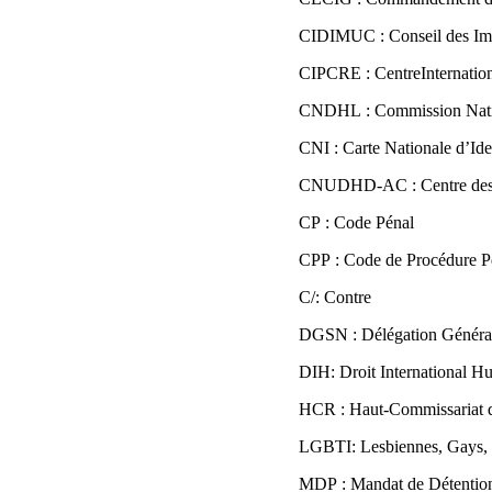
CIDIMUC : Conseil des Im
CIPCRE : CentreInternation
CNDHL : Commission Nation
CNI : Carte Nationale d’Ide
CNUDHD-AC : Centre des Na
CP : Code Pénal
CPP : Code de Procédure 
C/: Contre
DGSN : Délégation Général
DIH: Droit International H
HCR : Haut-Commissariat d
LGBTI: Lesbiennes, Gays, B
MDP : Mandat de Détention