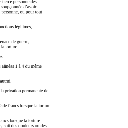
e tierce personne des
t soupçonnée d’avoir
ce personne, ou pour tout
anctions légitimes,
menace de guerre,
la torture.
».
es alinéas 1 à 4 du même
autrui.
e la privation permanente de
de francs lorsque la torture
ncs lorsque la torture
s, soit des douleurs ou des