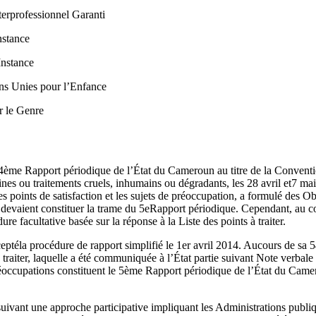
erprofessionnel Garanti
nstance
Instance
ns Unies pour l’Enfance
r le Genre
 4ème Rapport périodique de l’État du Cameroun au titre de la Convent
peines ou traitements cruels, inhumains ou dégradants, les 28 avril et7 ma
les points de satisfaction et les sujets de préoccupation, a formulé des O
 devaient constituer la trame du 5eRapport périodique. Cependant, au c
re facultative basée sur la réponse à la Liste des points à traiter.
ptéla procédure de rapport simplifié le 1er avril 2014. Aucours de sa 
 traiter, laquelle a été communiquée à l’État partie suivant Note verbal
éoccupations constituent le 5ème Rapport périodique de l’État du Camero
suivant une approche participative impliquant les Administrations publ