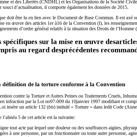
mme et des Libertés (CNDHL) et les Organisations de la Société Civile
 souci d’actualisation, il comporte également les données de 2015.
e doit être lu en lien avec le Document de Base Commun. Il est axé s
se en œuvre des articles 1er à16 de la Convention (I), les renseignemen
ignements d’ordre général relatifs à la situation des Droits de l’Homme (I
spécifiques sur la mise en œuvre desarticle
ompris au regard desprécédentes recommand
la définition de la torture conforme à la Convention
ention contre la Torture et Autres Peines ou Traitements Cruels, Inhuma
 en infraction par la Loi no97-009 du 10janvier 1997 modifiant et complé
oi insère un article 132 (
bis
) intitulé « Torture » dans ledit Code (Anne
 l’alinéa 5 de cet article est la suivante:
signe tout acte par lequel une douleur ou des souffrances aigües, physi
igées à une personne, par un fonctionnaire ou toute autre personne, agissa