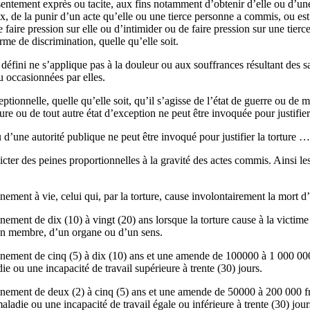
sentement exprès ou tacite, aux fins notamment d’obtenir d’elle ou d’un
, de la punir d’un acte qu’elle ou une tierce personne a commis, ou es
 faire pression sur elle ou d’intimider ou de faire pression sur une tier
rme de discrimination, quelle qu’elle soit.
i défini ne s’applique pas à la douleur ou aux souffrances résultant des s
u occasionnées par elles.
tionnelle, quelle qu’elle soit, qu’il s’agisse de l’état de guerre ou de 
ieure ou de tout autre état d’exception ne peut être invoquée pour justifier 
 d’une autorité publique ne peut être invoqué pour justifier la torture …
édicter des peines proportionnelles à la gravité des actes commis. Ainsi l
nement à vie, celui qui, par la torture, cause involontairement la mort d’
ement de dix (10) à vingt (20) ans lorsque la torture cause à la victim
’un membre, d’un organe ou d’un sens.
nement de cinq (5) à dix (10) ans et une amende de 100000 à 1 000 000 
ie ou une incapacité de travail supérieure à trente (30) jours.
nement de deux (2) à cinq (5) ans et une amende de 50000 à 200 000 fra
aladie ou une incapacité de travail égale ou inférieure à trente (30) jour