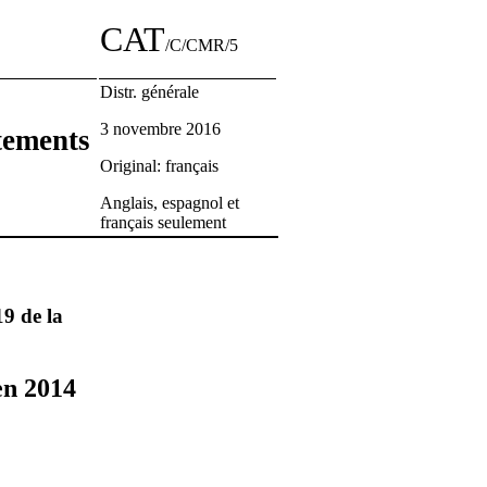
CAT
/C/CMR/5
Distr. générale
3 novembre 2016
itements
Original: français
Anglais, espagnol et
français seulement
19 de la
en 2014