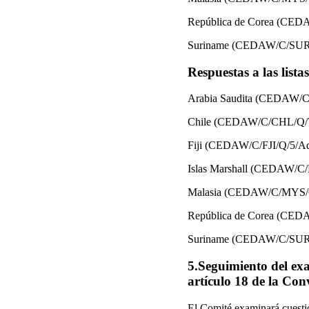
República de Corea (CE
Suriname (CEDAW/C/SUR
Respuestas a las lista
Arabia Saudita (CEDAW/C
Chile (CEDAW/C/CHL/Q/7
Fiji (CEDAW/C/FJI/Q/5/Ad
Islas Marshall (CEDAW/C
Malasia (CEDAW/C/MYS/Q
República de Corea (CE
Suriname (CEDAW/C/SUR/
5.Seguimiento del exa
artículo 18 de la Co
El Comité examinará cuestio