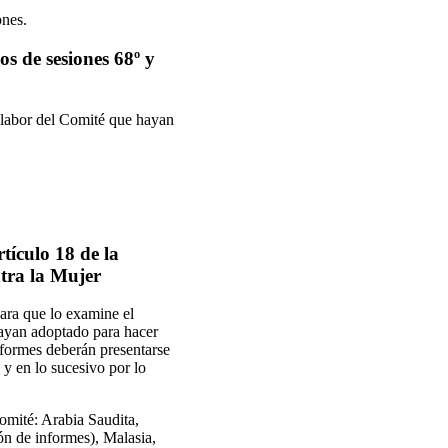
ones.
os de sesiones 68º y
a labor del Comité que hayan
tículo 18 de la
tra la Mujer
para que lo examine el
 hayan adoptado para hacer
nformes deberán presentarse
 y en lo sucesivo por lo
Comité: Arabia Saudita,
ón de informes), Malasia,