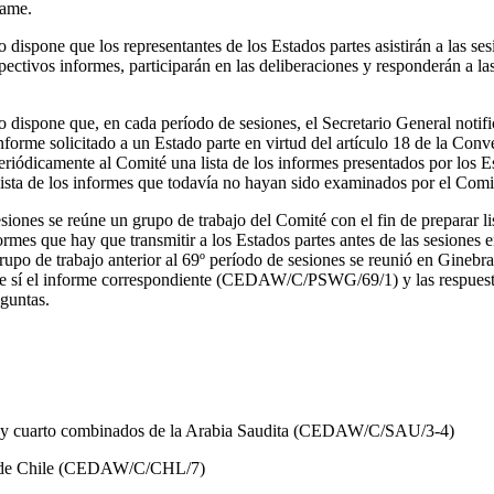
name.
o dispone que los representantes de los Estados partes asistirán a las se
ectivos informes, participarán en las deliberaciones y responderán a las
o dispone que, en cada período de sesiones, el Secretario General notifi
nforme solicitado a un Estado parte en virtud del artículo 18 de la Conv
eriódicamente al Comité una lista de los informes presentados por los Es
ista de los informes que todavía no hayan sido examinados por el Comi
iones se reúne un grupo de trabajo del Comité con el fin de preparar lis
formes que hay que transmitir a los Estados partes antes de las sesiones 
upo de trabajo anterior al 69º período de sesiones se reunió en Ginebra 
te sí el informe correspondiente (CEDAW/C/PSWG/69/1) y las respuesta
eguntas.
ro y cuarto combinados de la Arabia Saudita (CEDAW/C/SAU/3-4)
o de Chile (CEDAW/C/CHL/7)