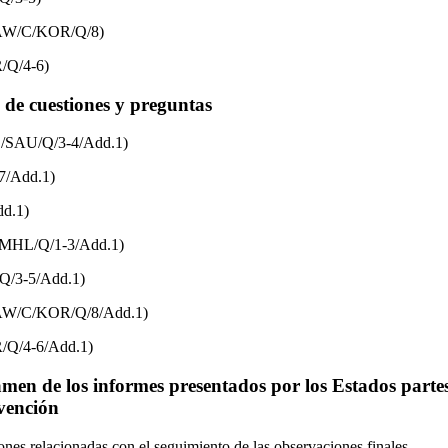
DAW/C/KOR/Q/8)
/Q/4-6)
s de cuestiones y preguntas
/SAU/Q/3-4/Add.1)
/Add.1)
d.1)
/MHL/Q/1-3/Add.1)
/3-5/Add.1)
DAW/C/KOR/Q/8/Add.1)
Q/4-6/Add.1)
men de los informes presentados por los Estados partes
nvención
nes relacionadas con el seguimiento de las observaciones finales.