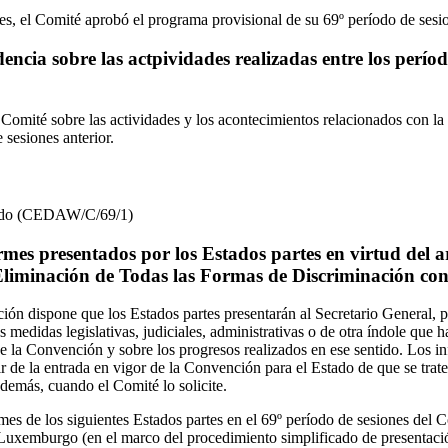
es, el Comité aprobó el programa provisional de su 69º período de sesi
encia sobre las actpividades realizadas entre los períod
 Comité sobre las actividades y los acontecimientos relacionados con l
 sesiones anterior.
tado (CEDAW/C/69/1)
mes presentados por los Estados partes en virtud del ar
liminación de Todas las Formas de Discriminación con
ción dispone que los Estados partes presentarán al Secretario General, 
 medidas legislativas, judiciales, administrativas o de otra índole que
 de la Convención y sobre los progresos realizados en ese sentido. Los i
ir de la entrada en vigor de la Convención para el Estado de que se trate
demás, cuando el Comité lo solicite.
mes de los siguientes Estados partes en el 69º período de sesiones del 
l, Luxemburgo (en el marco del procedimiento simplificado de presentaci