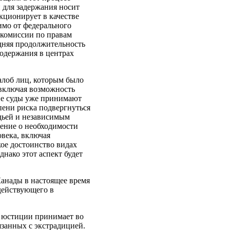
н для задержания носит
кционирует в качестве
имо от федерального
 комиссии по правам
едняя продолжительность
содержания в центрах
жалоб лиц, которым было
 включая возможность
кие суды уже принимают
пени риска подвергнуться
дьей и независимым
ение о необходимости
века, включая
ое достоинство видах
нако этот аспект будет
Канады в настоящее время
действующего в
о юстиции принимает во
занных с экстрадицией.