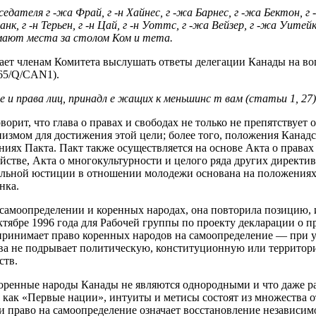
дателя г ‑жа Фрай, г ‑н Хайнес, г ‑жа Барнес, г ‑жа Бектон, г ‑
к, г ‑н Терьен, г ‑н Цай, г ‑н Уотmс, г ‑жа Вейзер, г ‑жа Уитейк
нимают места за столом Ком и тета.
ает членам Комитета выслушать ответы делегации Канады на 
65/Q/CAN1).
 и права лиц, принадл е жащих к меньшинс т вам (статьи 1, 27)
ворит, что глава о правах и свободах не только не препятствует
низмом для достижения этой цели; более того, положения Канад
иях Пакта. Пакт также осуществляется на основе Акта о правах 
стве, Акта о многокультурности и целого ряда других директив 
льной юстиции в отношении молодежи основана на положениях 
нка.
 самоопределении и коренных народах, она повторила позицию,
ктябре 1996 года для Рабочей группы по проекту декларации о п
 принимает право коренных народов на самоопределение — при у
ава не подрывает политическую, конституционную или территор
ств.
коренные народы Канады не являются однородными и что даже 
, как «Первые нации», интуиты и метисы состоят из множества 
и право на самоопределение означает восстановление независим