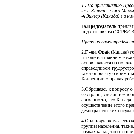
1 . По приглашению Предсе
‑жа Карман, г ‑жа Макклан
‑н Зингер (Канада) з а 
1a.
Председатель
предлаг
подзаголовкам (CCPR/C/
Право на самоопределение
2.
Г ‑жа Фрай
(Канада) го
и является главным меха
основываются на положен
справедливом трудоустрой
законопроекту о кримина
Конвенции о правах ребе
3.Обращаясь к вопросу о
ее страны, сделанном в о
а именно то, что Канада
осуществление этого пр
демократических государ
4.Она подчеркнула, что 
группы населения, такие
рамках канадской истори