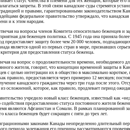
ливает статус членства в племени для тех женщин, которые его п
алагаться запреты. В этой связи канадские суды стремятся устан
традицией и правами, гарантированными законодательством Ка
ндейцами федеральное правительство утверждало, что канадская
ени и к этим народам.
отвечая на вопросы членов Комитета относительно беженцев и за
приятная для беженцев политика. С 1945 года она приняла более
д предоставляет защиту более чем 20 000 человек, подпадающи
анада является одной из первых стран в мире, признавших сер
 критерия для предоставления статуса беженца.
твечая на вопрос о продолжительности времени, необходимого д
янного жителя, говорит, что концепции временной защиты в Кан
ев с целью интеграции их в общество в максимально короткое, 
как правило, предоставляется через примерно 12 месяцев; посто
лучение канадского гражданства через три года после этого. От
 из осложнений, которое, как правило, продлевает период ожида
равительство учредило новый класс беженцев, известный как «н
 содействия предоставлению статуса постоянного жителя бежен
ремя являются Афганистан и Сомали. В рамках планированной з
о класса беженцев будет сокращен с пяти до трех лет.
миграционными законами Канады неопределенно длительный пер
вого периода задержания его причины рассматриваются провер