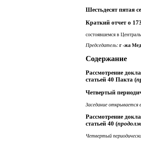
Шестьдесят пятая с
Краткий отчет о 173
состоявшемся в Центральн
Председатель:
г ‑жа Ме
Содержание
Рассмотрение докла
статьей 40 Пакта
(
п
Четвертый периоди
Заседание открывается в 
Рассмотрение докла
статьей 40
(
продолж
Четвертый периодически