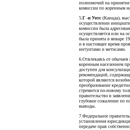
полномочий на принятие 
комиссии по коренным на
5.
Г ‑н Уотс
(Канада), выс
осуществлении инициатив
комиссии была адресован
осуществляется или на о
была принята в январе 19
и в настоящее время про
интуитами и метисами.
6.Отвлекаясь от обычаев
коренным населением при
доступен для консультац
рекомендаций, содержащ
которой являются возобн
преобразование кредитно
стремится по‑новому тол
правительство в заявлен
глубокое сожаление по 
выводы.
7.Федеральное правитель
установления юрисдикци
передаче прав собственн