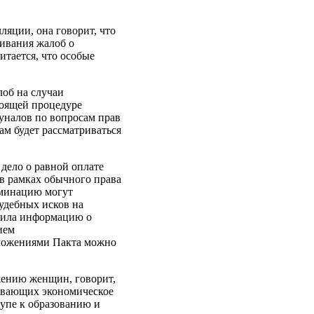
ляции, она говорит, что
шивания жалоб о
итается, что особые
лоб на случаи
тоящей процедуре
буналов по вопросам прав
ам будет рассматриваться
 дело о равной оплате
 в рамках обычного права
иминацию могут
судебных исков на
анила информацию о
ием
оложениями Пакта можно
жению женщин, говорит,
гивающих экономическое
упе к образованию и