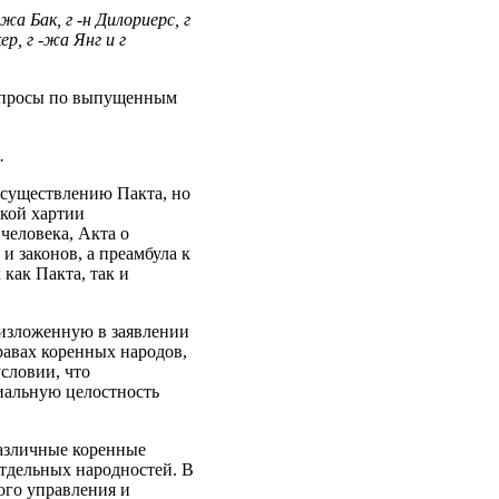
жа Бак, г ‑н Дилориерс, г
ер, г ‑жа Янг и г
вопросы по выпущенным
.
 осуществлению Пакта, но
ской хартии
человека, Акта о
и законов, а преамбула к
как Пакта, так и
 изложенную в заявлении
равах коренных народов,
словии, что
иальную целостность
различные коренные
отдельных народностей. В
ого управления и