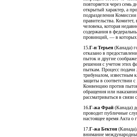
повторяется через семь 
открытый характер, а пр
подразделения Комиссии
правительства. Комитет,
человека, которая недав
содержания в федеральны
провинций, — в которых 
15.
Г-н Терьен
(Канада) г
отказано в предоставлен
пыток и другие соображе
решения с учетом этих ф
пыткам. Процесс подачи
трибуналом, известным 
защиты в соответствии с
Конвенцию против пыток
обращения или наказания
рассматриваться в связи
16.
Г-жа Фрай
(Канада) д
проводит публичные слу
настоящее время Акта о 
17.
Г-жа Бектон
(Канада)
внимание международные