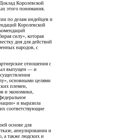
 Доклад Королевской
ах этого понимания.
сии по делам индейцев и
мендаций Королевской
екомендаций
ирая силу», которая
вестку дня для действий
ренных народов, с
артнерские отношения с
 был выпущен — и
осуществления
илу», основными целями
ских племен,
ов и экономики,
 федеральное
 нации» и выразила
них соответствующие
оей основе для
тказе, аннулировании и
ю, а также людских и