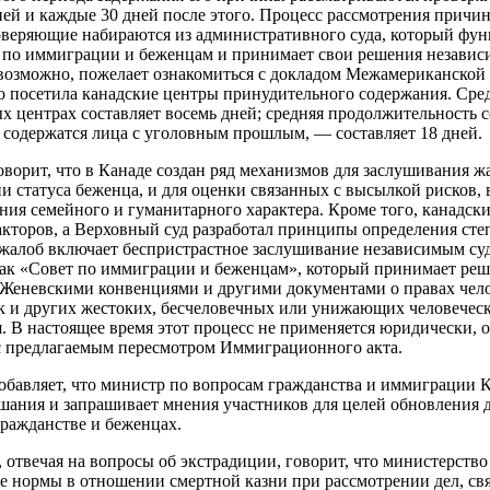
дней и каждые 30 дней после этого. Процесс рассмотрения причи
оверяющие набираются из административного суда, который фун
 по иммиграции и беженцам и принимает свои решения независ
 возможно, пожелает ознакомиться с докладом Межамериканской
но посетила канадские центры принудительного содержания. Ср
х центрах составляет восемь дней; средняя продолжительность 
содержатся лица с уголовным прошлым, — составляет 18 дней.
оворит, что в Канаде создан ряд механизмов для заслушивания 
ии статуса беженца, и для оценки связанных с высылкой рисков,
ния семейного и гуманитарного характера. Кроме того, канадс
акторов, а Верховный суд разработал принципы определения сте
 жалоб включает беспристрастное заслушивание независимым су
как «Совет по иммиграции и беженцам», который принимает реш
 Женевскими конвенциями и другими документами о правах чело
 и других жестоких, бесчеловечных или унижающих человеческ
. В настоящее время этот процесс не применяется юридически, од
 с предлагаемым пересмотром Иммиграционного акта.
обавляет, что министр по вопросам гражданства и иммиграции 
шания и запрашивает мнения участников для целей обновления 
гражданстве и беженцах.
, отвечая на вопросы об экстрадиции, говорит, что министерств
 нормы в отношении смертной казни при рассмотрении дел, свя