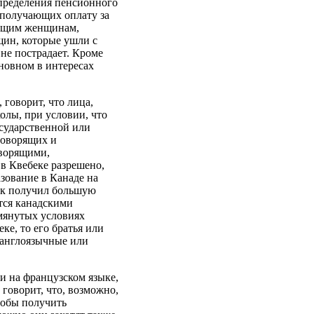
определения пенсионного
 получающих оплату за
мущим женщинам,
щин, которые ушли с
 не пострадает. Кроме
новном в интересах
 говорит, что лица,
олы, при условии, что
сударственной или
говорящих и
оворящими,
в Квебеке разрешено,
зование в Канаде на
нок получил большую
ются канадскими
мянутых условиях
ке, то его братья или
 англоязычные или
 и на французском языке,
 говорит, что, возможно,
тобы получить