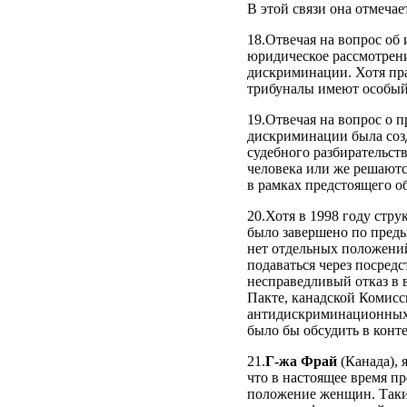
В этой связи она отмечае
18.Отвечая на вопрос об
юридическое рассмотрени
дискриминации. Хотя пра
трибуналы имеют особый 
19.Отвечая на вопрос о п
дискриминации была созд
судебного разбирательст
человека или же решаютс
в рамках предстоящего о
20.Хотя в 1998 году стру
было завершено по преды
нет отдельных положени
подаваться через посред
несправедливый отказ в
Пакте, канадской Комисс
антидискриминационных 
было бы обсудить в конт
21.
Г-жа Фрай
(Канада), 
что в настоящее время п
положение женщин. Таки