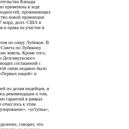
вительство Канады
но применена в ходе
ародностей, проживающих
ьство новой провинции
17 млрд. долл. США в
 и права на участие в
том по озеру Лубикон. В
а Совета по Лубикону
ии земель. Кроме того,
и Делгамуукского
млющих соглашений с
той связи недавно было
 «Первых наций» и
ией по делам индейцев, и
сь рекомендации о том,
ию гарантий в рамках
 отнеслось к этим
улирование», «уступка»,
деление, говорит, что