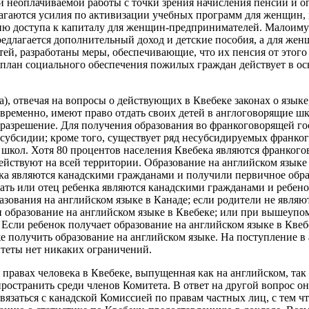
 неоплачиваемой работы с точки зрения начисления пенсий и 
лагаются усилия по активизации учебных программ для женщин,
ению доступа к капиталу для женщин-предпринимателей. Малои
едлагается дополнительный доход и детские пособия, а для жен
тей, разработаны меры, обеспечивающие, что их пенсия от этого
 план социального обеспечения пожилых граждан действует в ос
), отвечая на вопросы о действующих в Квебеке законах о языке,
ременно, имеют право отдать своих детей в англоговорящие шк
разрешение. Для получения образования во франкоговорящей го
субсидии; кроме того, существует ряд несубсидируемых франко
школ. Хотя 80 процентов населения Квебека являются франког
йствуют на всей территории. Образование на английском языке 
нка являются канадскими гражданами и получили первичное обра
мать или отец ребенка являются канадскими гражданами и ребе
разования на английском языке в Канаде; если родители не явля
 образование на английском языке в Квебеке; или при вышеупо
Если ребенок получает образование на английском языке в Квебе
е получить образование на английском языке. На поступление в
теты нет никаких ограничений.
о правах человека в Квебеке, выпущенная как на английском, так
ространить среди членов Комитета. В ответ на другой вопрос он
связаться с канадской Комиссией по правам частных лиц, с тем ч