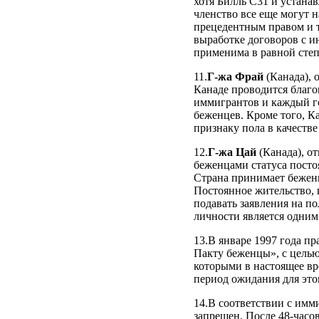
хотя Билль C31 и устанав
членство все еще могут н
прецедентным правом и 
выработке договоров с и
применима в равной степ
11.
Г-жа Фрай
(Канада), 
Канаде проводится благо
иммигрантов и каждый го
беженцев. Кроме того, К
признаку пола в качестве
12.
Г-жа Цай
(Канада), о
беженцами статуса посто
Страна принимает беженц
Постоянное жительство, 
подавать заявления на по
личности является одним
13.В январе 1997 года п
Пакту беженцы», с целью
которыми в настоящее в
период ожидания для этог
14.В соответствии с им
запрещен. После 48‑часо