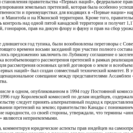
 становления правительства «Первых наций», федеральное пра
улирования земельных претензий, которая была особенно успеш
бственности и преимуществах для входящих в «Первые нации» н
 и Манитоба и на Юконской территории. Кроме того, правител
ь контроль над одной пятой канадской территории и получит 1,
, гонораров, прав на дикую флору и фауну и прав на сбор урожая
ле длившегося год тупика, были возобновлены переговоры с Сове
тоящего времени восьми заседаний при участии полного состав
лось предложению заключить по Лубикону соглашение о заселен
ка всеобъемлющего рассмотрения претензий в рамках реализаци
 для рассмотрения основных целей договоров о земле и всеобъе
ервых наций» был создан совместный технический комитет. В э
бщенациональное совещание между представителями Ассамблеи
тва.
м числе в одном, опубликованном в 1994 году Постоянной комисс
1996 году Королевской комиссией по делам индейцев, содержали
ельству следует принять альтернативный подход к предоставлен
вании претензий на землю; правительство Канады с пониманием
е народности, со своей стороны, утверждали, что термины «анн
а» являются неприемлемыми.
, комментируя юридические аспекты прав индейцев на самоопре