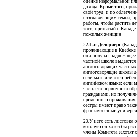
оценке неформальной или
дохода. Кроме того, при
свой труд, и по облегч
возглавляющим семьи, пр
работы, чтобы растить де
того, принятый в Канаде
пожилых женщин.
22.
Г-н Делориерс
(Канада
проживающие в Квебеке в
они получат надлежащее 
частной школе выдаются 
англоговорящих частных 
англоговорящие школы де
если мать или отец ребе
английском языке; если 
часть его первичного об
гражданами, но получили
временного проживания. 
сестры имеют право такж
франкоязычные универси
23.У него есть листовка 
которую он хотел бы расп
члены Комитета захотят 