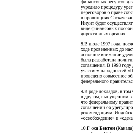
финансовых ресурсов для
учредило процедуру урег
переговоров о праве со
в провинциях Саскачеван
Инуит будет осуществлят
виде финансовых пособий
директивных органах.
8.В июле 1997 года, пос
ходе проведенных до нас
основное внимание уделя
была разработана полити
соглашения. В 1998 году
участием народностей «П
проведено совместное о
федерального правительс
9.В ряде докладов, в то
в другом, выпущенном в 
что федеральному правит
соглашений об урегулиро
рекомендациям. Индейски
«освобождение» и «сдач
10.
Г ‑жа Бектон
(Канада)