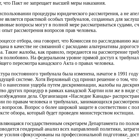
т, что Пакт не запрещает высшей меры наказания.
 использовании процедуры юридического рассмотрения, а не апел
е является практикой особых трибуналов, созданных для заслу
вовые вопросы могут в полной мере рассматриваться судами, сч
опыт рассмотрения вопросов прав человека.
роцессе отбора, она говорит, что Комиссия по расследованию жа
ана в качестве не связанной с расходами альтернативы дорогос
ва. Такие жалобы, как правило, передаются на рассмотрение три
я полюбовно. На федеральном уровне прямой доступ к трибунал
бщего пересмотра канадского Акта о правах человека.
ктура постоянного трибунала была изменена, начатое в 1991 году
дущей системе. Хотя Верховный суд принял решение о том, что
й о нанесении ущерба путем дискриминации, жалобы на дискр
ство других процедур в рамках канадской Хартии или же в виде 
 возбуждении дела. Организация «Наследие Канады» распростр
ии по правам человека и трибуналах, занимающихся рассмотрен
вопросов. Вопрос о более широкой защите в соответствии с п
ексте обзора, который будет проведен министерством юстиции.
являющаяся государственным секретарем Департамента по поло
роводится гендерный анализ всех направлений политики, затра
е усилия сфокусированы на профессиональной подготовке, дост