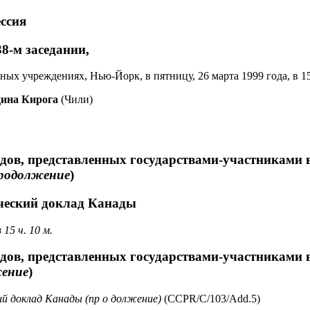
ессия
8-м заседании,
ых учреждениях, Нью-Йорк, в пятницу, 26 марта 1999 года, в 15 
дина Кирога
(Чили)
дов, представленных государствами-участниками в
родолжение
)
ческий доклад Канады
15 ч. 10 м.
дов, представленных государствами-участниками в
ение
)
й доклад Канады (пр о должение)
(CCPR/C/103/Add.5)