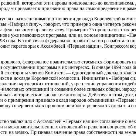
решений, которыми эти народы пользовались до колониализма.
родам призывает к признанию права на самоопределение в рамк
тупая с разъяснениями в отношении доклада Королевской комис
ы «Набирая силу», говорит, что примерно одна четверть реко
а федеральному правительству. Примерно 75 процен-тов этих р
снове уже имеющихся программ, или на основе инициативы «Наб
98 года. В этой связи федеральное правительство разработало по
водит переговоры с Ассамблеей «Первые нации», Конгрессом ко
 прошлого, федеральное правительство стремится формировать п
 осуществлении программ в их интересах. В январе 1999 года
ий со стороны членов Комитета — одногодичный доклад о ходе 
ихся в докладе Королевской комиссии. Инициатива «Набирая с
овление партнерских отношений, укрепление управления индей
-налоговых отношений и создание более сильных общин, народ
ковать исторические канадские договоры. Действуя в этом духе,
ии о примирении признало вклад народов объединения «Первые
поводу совершенных в прошлом ошибок и решимость сделать из 
ство заключило с Ассамблеей «Первых наций» соглашение о нек
и и межправительственных отношений и решения вопросов об о
ости на землю. Признавая значение права собственности на земл