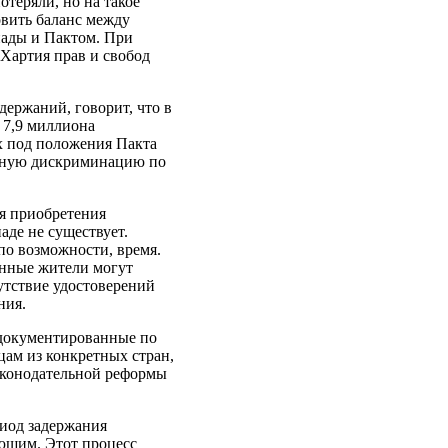
отеряли, но на такое
овить баланс между
нады и Пактом. При
 Хартия прав и свобод
держаний, говорит, что в
 7,9 миллиона
х под положения Пакта
ьезную дискриминацию по
ля приобретения
аде не существует.
по возможности, время.
янные жители могут
сутствие удостоверений
ния.
едокументированные по
цам из конкретных стран,
аконодательной реформы
иод задержания
яющим. Этот процесс