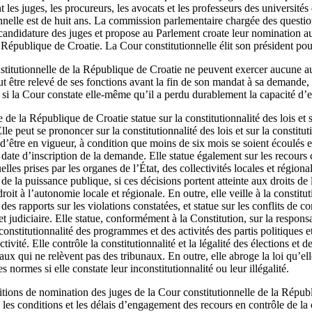
 les juges, les procureurs, les avocats et les professeurs des université
nnelle est de huit ans. La commission parlementaire chargée des question
candidature des juges et propose au Parlement croate leur nomination au
 République de Croatie. La Cour constitutionnelle élit son président po
stitutionnelle de la République de Croatie ne peuvent exercer aucune a
t être relevé de ses fonctions avant la fin de son mandat à sa demande,
i la Cour constate elle-même qu’il a perdu durablement la capacité d’e
de la République de Croatie statue sur la constitutionnalité des lois et su
le peut se prononcer sur la constitutionnalité des lois et sur la constituti
d’être en vigueur, à condition que moins de six mois se soient écoulés 
a date d’inscription de la demande. Elle statue également sur les recours
elles prises par les organes de l’État, des collectivités locales et région
de la puissance publique, si ces décisions portent atteinte aux droits de
oit à l’autonomie locale et régionale. En outre, elle veille à la constitutio
es rapports sur les violations constatées, et statue sur les conflits de c
 et judiciaire. Elle statue, conformément à la Constitution, sur la respons
 constitutionnalité des programmes et des activités des partis politiques 
activité. Elle contrôle la constitutionnalité et la légalité des élections et
aux qui ne relèvent pas des tribunaux. En outre, elle abroge la loi qu’ell
s normes si elle constate leur inconstitutionnalité ou leur illégalité.
tions de nomination des juges de la Cour constitutionnelle de la Républ
 les conditions et les délais d’engagement des recours en contrôle de la c