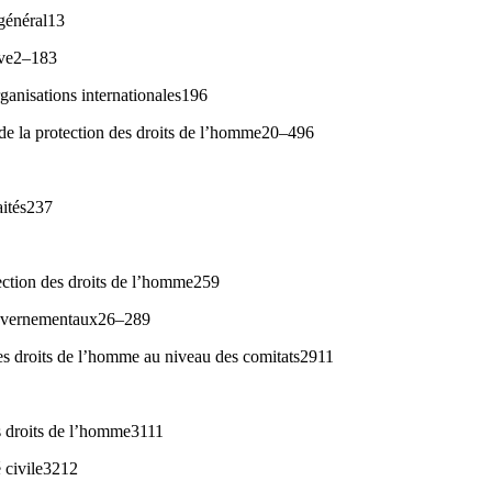
général13
ive2–183
rganisations internationales196
 de la protection des droits de l’homme20–496
aités237
ection des droits de l’homme259
gouvernementaux26–289
es droits de l’homme au niveau des comitats2911
es droits de l’homme3111
é civile3212