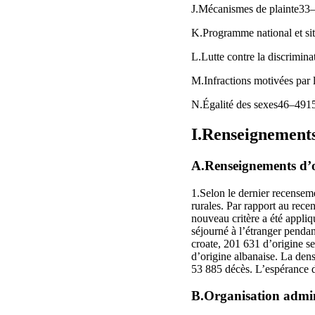
J.Mécanismes de plainte33
K.Programme national et si
L.Lutte contre la discrimin
M.Infractions motivées par
N.Égalité des sexes46–491
I.Renseignements 
A.Renseignements d’o
1.Selon le dernier recensem
rurales. Par rapport au rec
nouveau critère a été appliq
séjourné à l’étranger pend
croate, 201 631 d’origine s
d’origine albanaise. La dens
53 885 décès. L’espérance d
B.Organisation admin