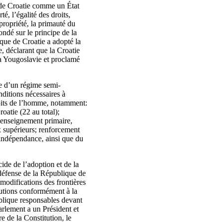
 de Croatie comme un État
é, l’égalité des droits,
a propriété, la primauté du
ondé sur le principe de la
ique de Croatie a adopté la
e, déclarant que la Croatie
la Yougoslavie et proclamé
ée d’un régime semi-
ditions nécessaires à
roits de l’homme, notamment:
oatie (22 au total);
 l’enseignement primaire,
x supérieurs; renforcement
 indépendance, ainsi que du
cide de l’adoption et de la
e défense de la République de
 modifications des frontières
tutions conformément à la
ublique responsables devant
arlement a un Président et
e de la Constitution, le