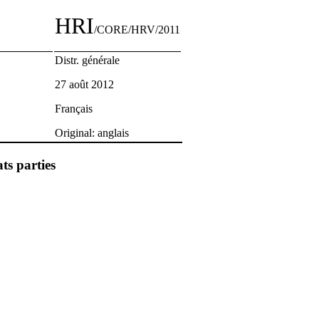
HRI
/CORE/HRV/2011
Distr. générale
27 août 2012
Français
Original: anglais
ts parties