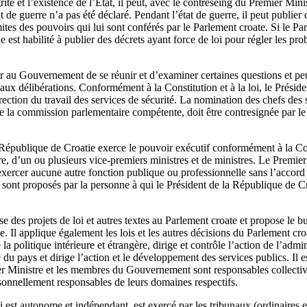
rité et l’existence de l’État, il peut, avec le contreseing du Premier Min
 de guerre n’a pas été déclaré. Pendant l’état de guerre, il peut publier
imites des pouvoirs qui lui sont conférés par le Parlement croate. Si le Pa
 est habilité à publier des décrets ayant force de loi pour régler les prob
r au Gouvernement de se réunir et d’examiner certaines questions et peu
aux délibérations. Conformément à la Constitution et à la loi, le Prési
rection du travail des services de sécurité. La nomination des chefs des 
de la commission parlementaire compétente, doit être contresignée par le
ublique de Croatie exerce le pouvoir exécutif conformément à la Constit
, d’un ou plusieurs vice-premiers ministres et de ministres. Le Premie
ercer aucune autre fonction publique ou professionnelle sans l’accor
t proposés par la personne à qui le Président de la République de Cr
es projets de loi et autres textes au Parlement croate et propose le bu
e. Il applique également les lois et les autres décisions du Parlement cro
 la politique intérieure et étrangère, dirige et contrôle l’action de l’admin
 pays et dirige l’action et le développement des services publics. Il e
r Ministre et les membres du Gouvernement sont responsables collectiv
onnellement responsables de leurs domaines respectifs.
i est autonome et indépendant, est exercé par les tribunaux (ordinaires e