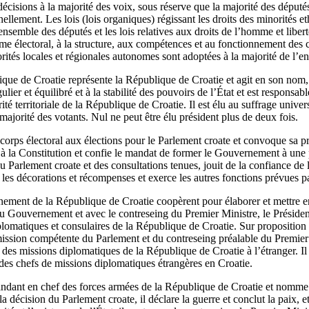
écisions à la majorité des voix, sous réserve que la majorité des député
nellement. Les lois (lois organiques) régissant les droits des minorités e
’ensemble des députés et les lois relatives aux droits de l’homme et libe
ème électoral, à la structure, aux compétences et au fonctionnement des co
rités locales et régionales autonomes sont adoptées à la majorité de l’e
que de Croatie représente la République de Croatie et agit en son nom, d
lier et équilibré et à la stabilité des pouvoirs de l’État et est responsab
ité territoriale de la République de Croatie. Il est élu au suffrage univers
majorité des votants. Nul ne peut être élu président plus de deux fois.
orps électoral aux élections pour le Parlement croate et convoque sa pr
 la Constitution et confie le mandat de former le Gouvernement à une
au Parlement croate et des consultations tenues, jouit de la confiance de 
les décorations et récompenses et exerce les autres fonctions prévues pa
nement de la République de Croatie coopèrent pour élaborer et mettre e
du Gouvernement et avec le contreseing du Premier Ministre, le Présiden
iplomatiques et consulaires de la République de Croatie. Sur propositi
mission compétente du Parlement et du contreseing préalable du Premier 
es missions diplomatiques de la République de Croatie à l’étranger. Il r
 des chefs de missions diplomatiques étrangères en Croatie.
andant en chef des forces armées de la République de Croatie et nomme
a décision du Parlement croate, il déclare la guerre et conclut la paix,