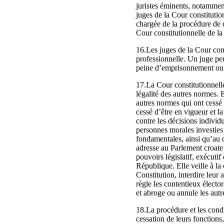
juristes éminents, notamment
juges de la Cour constitutio
chargée de la procédure de 
Cour constitutionnelle de la
16.Les juges de la Cour con
professionnelle. Un juge peu
peine d’emprisonnement ou s
17.La Cour constitutionnelle 
légalité des autres normes. El
autres normes qui ont cessé 
cessé d’être en vigueur et l
contre les décisions individu
personnes morales investies 
fondamentales, ainsi qu’au dr
adresse au Parlement croate d
pouvoirs législatif, exécutif
République. Elle veille à la
Constitution, interdire leur 
règle les contentieux élector
et abroge ou annule les autre
18.La procédure et les condi
cessation de leurs fonctions,