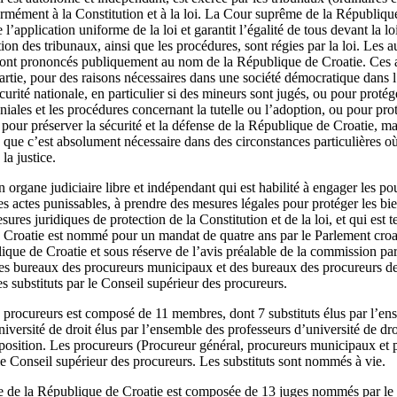
ormément à la Constitution et à la loi. La Cour suprême de la Républiqu
 l’application uniforme de la loi et garantit l’égalité de tous devant la loi
tion des tribunaux, ainsi que les procédures, sont régies par la loi. Les 
sont prononcés publiquement au nom de la République de Croatie. Ces a
 partie, pour des raisons nécessaires dans une société démocratique dans
curité nationale, en particulier si des mineurs sont jugés, ou pour protége
iales et les procédures concernant la tutelle ou l’adoption, ou pour prot
 pour préserver la sécurité et la défense de la République de Croatie, m
 que c’est absolument nécessaire dans des circonstances particulières où 
la justice.
 organe judiciaire libre et indépendant qui est habilité à engager les pou
res actes punissables, à prendre des mesures légales pour protéger les b
sures juridiques de protection de la Constitution et de la loi, et qui est 
 Croatie est nommé pour un mandat de quatre ans par le Parlement croa
ue de Croatie et sous réserve de l’avis préalable de la commission pa
des bureaux des procureurs municipaux et des bureaux des procureurs des
 substituts par le Conseil supérieur des procureurs.
 procureurs est composé de 11 membres, dont 7 substituts élus par l’en
université de droit élus par l’ensemble des professeurs d’université de d
pposition. Les procureurs (Procureur général, procureurs municipaux et 
le Conseil supérieur des procureurs. Les substituts sont nommés à vie.
e de la République de Croatie est composée de 13 juges nommés par le 