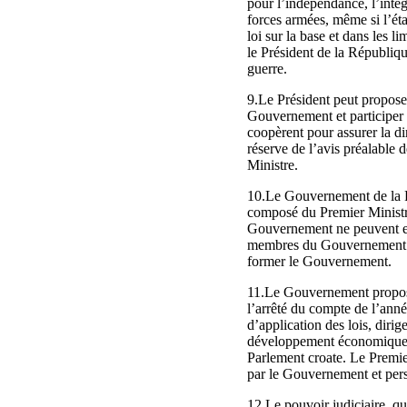
pour l’indépendance, l’intég
forces armées, même si l’état
loi sur la base et dans les l
le Président de la République
guerre.
9.Le Président peut propose
Gouvernement et participer 
coopèrent pour assurer la di
réserve de l’avis préalable 
Ministre.
10.Le Gouvernement de la Rép
composé du Premier Ministre
Gouvernement ne peuvent ex
membres du Gouvernement son
former le Gouvernement.
11.Le Gouvernement propose d
l’arrêté du compte de l’anné
d’application des lois, dirige
développement économique du
Parlement croate. Le Premie
par le Gouvernement et pers
12.Le pouvoir judiciaire, qu