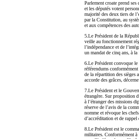
Parlement croate prend ses d
et les députés votent person
majorité des deux tiers de l
par la Constitution, au syst
et aux compétences des auto
5.Le Président de la Républi
veille au fonctionnement régu
l’indépendance et de l’intégr
un mandat de cinq ans, à la 
6.Le Président convoque le c
référendums conformément à
de la répartition des sièges 
accorde des grâces, décerne 
7.Le Président et le Gouver
étrangère. Sur proposition 
à l’étranger des missions d
réserve de l’avis de la com
nomme et révoque les chefs d
d’accréditation et de rappel
8.Le Président est le comm
militaires. Conformément à l