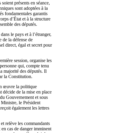
s soient présents en séance,
thniques sont adoptées à la
rtés fondamentales garantis
rps d’État et à la structure
nsemble des députés.
ans le pays et à l’étranger,
le de la défense de
el direct, égal et secret pour
emière session, organise les
 personne qui, compte tenu
la majorité des députés. Il
r la Constitution.
n œuvre la politique
t décide de la mise en place
on du Gouvernement et sous
Ministre, le Président
eçoit également les lettres
 et relève les commandants
 et en cas de danger imminent