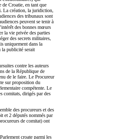
e de Croatie, en tant que
. La création, la juridiction,
audiences des tribunaux sont
udiences peuvent se tenir à
 l’intérêt des bonnes mœurs
r la vie privée des parties
éger des secrets militaires,
ais uniquement dans la
la publicité serait
rsuites contre les auteurs
iens de la République de
tenu de le faire. Le Procureur
te sur proposition du
rlementaire compétente. Le
 comitats, dirigés par des
semble des procureurs et des
roit et 2 députés nommés par
procureurs de comitat) ont
Parlement croate parmi les