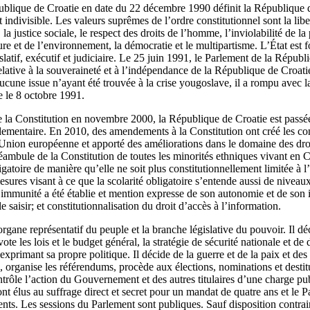
publique de Croatie en date du 22 décembre 1990 définit la République
 indivisible. Les valeurs suprêmes de l’ordre constitutionnel sont la libert
, la justice sociale, le respect des droits de l’homme, l’inviolabilité de l
ture et de l’environnement, la démocratie et le multipartisme. L’État est f
slatif, exécutif et judiciaire. Le 25 juin 1991, le Parlement de la Républ
elative à la souveraineté et à l’indépendance de la République de Croati
ucune issue n’ayant été trouvée à la crise yougoslave, il a rompu avec 
e le 8 octobre 1991.
 de la Constitution en novembre 2000, la République de Croatie est pass
rlementaire. En 2010, des amendements à la Constitution ont créé les con
l’Union européenne et apporté des améliorations dans le domaine des d
éambule de la Constitution de toutes les minorités ethniques vivant en Cr
ligatoire de manière qu’elle ne soit plus constitutionnellement limitée à
ures visant à ce que la scolarité obligatoire s’entende aussi de niveau
’immunité a été établie et mention expresse de son autonomie et de son
le saisir; et constitutionnalisation du droit d’accès à l’information.
organe représentatif du peuple et la branche législative du pouvoir. Il dé
vote les lois et le budget général, la stratégie de sécurité nationale et d
exprimant sa propre politique. Il décide de la guerre et de la paix et des
, organise les référendums, procède aux élections, nominations et desti
contrôle l’action du Gouvernement et des autres titulaires d’une charge p
nt élus au suffrage direct et secret pour un mandat de quatre ans et le P
nts. Les sessions du Parlement sont publiques. Sauf disposition contrair