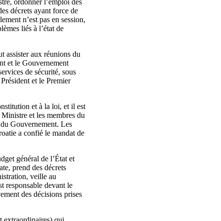
istre, ordonner l’emploi des
 des décrets ayant force de
rlement n’est pas en session,
lèmes liés à l’état de
t assister aux réunions du
dent et le Gouvernement
services de sécurité, sous
 Président et le Premier
ution et à la loi, et il est
r Ministre et les membres du
d du Gouvernement. Les
oatie a confié le mandat de
dget général de l’État et
ate, prend des décrets
istration, veille au
st responsable devant le
ement des décisions prises
t extraordinaires) qui