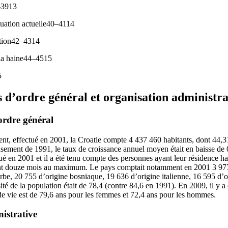
–3913
tuation actuelle40–4114
ation42–4314
 la haine44–4515
5
d’ordre général et organisation administrat
rdre général
ent, effectué en 2001, la Croatie compte 4 437 460 habitants, dont 44,
ensement de 1991, le taux de croissance annuel moyen était en baisse d
ué en 2001 et il a été tenu compte des personnes ayant leur résidence ha
ant douze mois au maximum. Le pays comptait notamment en 2001 3 977
erbe, 20 755 d’origine bosniaque, 19 636 d’origine italienne, 16 595 d’
ité de la population était de 78,4 (contre 84,6 en 1991). En 2009, il y 
e vie est de 79,6 ans pour les femmes et 72,4 ans pour les hommes.
istrative