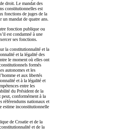
s de droit. Le mandat des
s constitutionnelles est
x fonctions de juges de la
ur un mandat de quatre ans.
utre fonction publique ou
 s’il est condamné à une
xercer ses fonctions.
r la constitutionnalité et la
onnalité et la légalité des
entre le moment où elles ont
 constitutionnels formés
ales autonomes et les
 l’homme et aux libertés
nnalité et à la légalité et
ompétences entre les
abilité du Président de la
et peut, conformément à la
 des référendums nationaux et
e estime inconstitutionnelle
ique de Croatie et de la
onstitutionnalité et de la