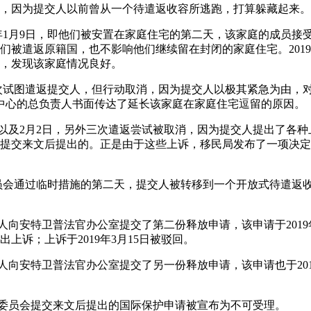
，因为提交人以前曾从一个待遣返收容所逃跑，打算躲藏起来。
19年1月9日，即他们被安置在家庭住宅的第二天，该家庭的成员
们被遣返原籍国，也不影响他们继续留在封闭的家庭住宅。2019
，发现该家庭情况良好。
一次试图遣返提交人，但行动取消，因为提交人以极其紧急为由，
，该中心的总负责人书面传达了延长该家庭在家庭住宅逗留的原因。
日和30日以及2月2日，另外三次遣返尝试被取消，因为提交人提出了
提交来文后提出的。正是由于这些上诉，移民局发布了一项决定
，即委员会通过临时措施的第二天，提交人被转移到一个开放式待遣
日，提交人向安特卫普法官办公室提交了第二份释放申请，该申请于201
上诉；上诉于2019年3月15日被驳回。
日，提交人向安特卫普法官办公室提交了另一份释放申请，该申请也于20
日，在向委员会提交来文后提出的国际保护申请被宣布为不可受理。