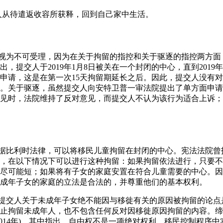
，提交人从待遣返收容所获释，回到自己家中生活。
应被视为不可受理，因为在关于拘留的指控和关于驱逐的指控两方
，提交人于2019年1月8日被关在一个封闭的中心，直到2019年
申请，这是在第一次15天拘留期延长之后。因此，提交人没有
。关于驱逐，虽然提交人向安特卫普一审法院提出了单方面申请
见时，法院维持了反对意见，而提交人不认为该行为适合上诉；
，根据比利时法律，可以将移民儿童拘留在封闭的中心。宪法法院曾
，在以下情况下可以进行这种拘留：如果拘留依法进行，只要不
尽可能短；如果将有子女的家庭安置在符合儿童需要的中心。因
成年子女的家庭的立法是合法的，并尊重他们的基本权利。
为，提交人关于未成年子女绝不能因与移徙有关的原因被拘留的论
禁止拘留未成年人，也不包含任何反对因移徙原因拘留的内容。
(2014年)，其中指出，自由权不是一项绝对权利，移民控制程序