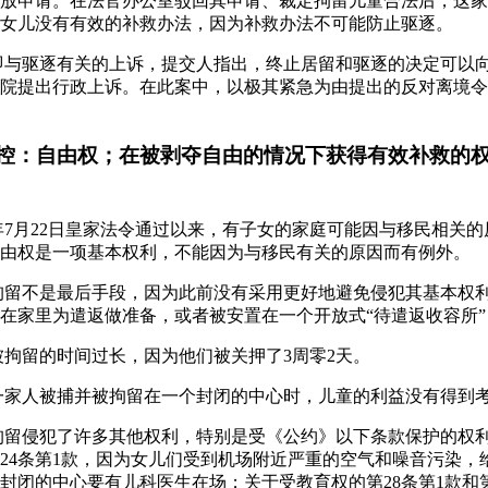
放申请。在法官办公室驳回其申请、裁定拘留儿童合法后，这家
女儿没有有效的补救办法，因为补救办法不可能防止驱逐。
，即与驱逐有关的上诉，提交人指出，终止居留和驱逐的决定可以
院提出行政上诉。在此案中，以极其紧急为由提出的反对离境令
控：自由权；在被剥夺自由的情况下获得有效补救的
18年7月22日皇家法令通过以来，有子女的家庭可能因与移民相关
由权是一项基本权利，不能因为与移民有关的原因而有例外。
，拘留不是最后手段，因为此前没有采用更好地避免侵犯其基本权
在家里为遣返做准备，或者被安置在一个开放式“待遣返收容所
们被拘留的时间过长，因为他们被关押了3周零2天。
当一家人被捕并被拘留在一个封闭的中心时，儿童的利益没有得到
，拘留侵犯了许多其他权利，特别是受《公约》以下条款保护的权利
24条第1款，因为女儿们受到机场附近严重的空气和噪音污染，
封闭的中心要有儿科医生在场；关于受教育权的第28条第1款和第