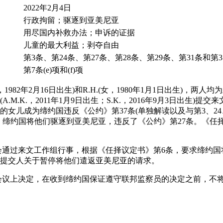
2022年2月4日
行政拘留；驱逐到亚美尼亚
用尽国内补救办法；申诉的证据
儿童的最大利益；剥夺自由
第3条、第24条、第27条、第28条、第29条、第31条和第3
第7条(e)项和(f)项
男，1982年2月16日出生)和R.H.(女，1980年1月1日出生)，
.M.K.，2011年1月9日出生；S.K.，2016年9月3日出生)提
女儿成为缔约国违反《公约》第37条(单独解读以及与第3、24、
缔约国将他们驱逐到亚美尼亚，违反了《公约》第27条。《任择议定
，委员会通过来文工作组行事，根据《任择议定书》第6条，要求缔约
提交人关于暂停将他们遣返亚美尼亚的请求。
届会议上决定，在收到缔约国保证遵守联邦监察员的决定之前，不