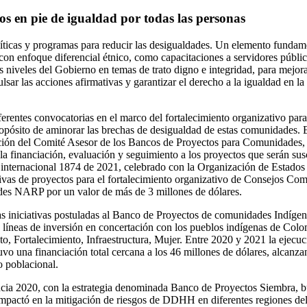
hos en pie de igualdad por todas las personas
ticas y programas para reducir las desigualdades. Un elemento fundamen
on enfoque diferencial étnico, como capacitaciones a servidores públi
os niveles del Gobierno en temas de trato digno e integridad, para mejor
lsar las acciones afirmativas y garantizar el derecho a la igualdad en la 
ferentes convocatorias en el marco del fortalecimiento organizativo p
opósito de aminorar las brechas de desigualdad de estas comunidades. 
ción del Comité Asesor de los Bancos de Proyectos para Comunidades, 
 la financiación, evaluación y seguimiento a los proyectos que serán sus
 internacional 1874 de 2021, celebrado con la Organización de Estados
iativas de proyectos para el fortalecimiento organizativo de Consejos C
es NARP por un valor de más de 3 millones de dólares.
las iniciativas postuladas al Banco de Proyectos de comunidades Indígen
o líneas de inversión en concertación con los pueblos indígenas de Colo
to, Fortalecimiento, Infraestructura, Mujer. Entre 2020 y 2021 la ejecu
tuvo una financiación total cercana a los 46 millones de dólares, alcanz
o poblacional.
ncia 2020, con la estrategia denominada Banco de Proyectos Siembra, b
mpactó en la mitigación de riesgos de DDHH en diferentes regiones del