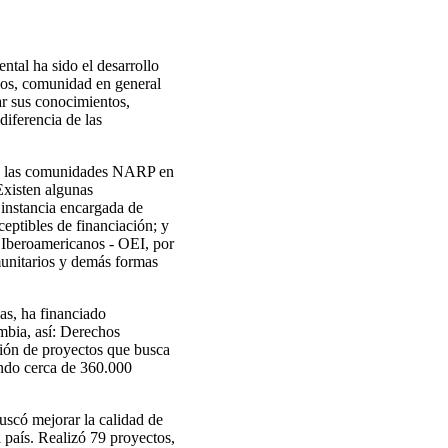
tal ha sido el desarrollo
cos, comunidad en general
ar sus conocimientos,
diferencia de las
ara las comunidades NARP en
Existen algunas
instancia encargada de
ceptibles de financiación; y
 Iberoamericanos - OEI, por
omunitarios y demás formas
as, ha financiado
mbia, así: Derechos
ción de proyectos que busca
ando cerca de 360.000
uscó mejorar la calidad de
 país. Realizó 79 proyectos,