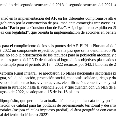
rendido del segundo semestre del 2018 al segundo semestre del 2021 s
nzó en la implementación del AF, en los diferentes compromisos allí e
gobierno por la construcción de paz, mediante estrategias transversales 
ado “Pacto por la Construcción de Paz”. Así, el gobierno expidió en 2
 paz con legalidad”, que orienta la implementación de acciones en benefic
 para el cumplimiento de los seis puntos del AF. El Plan Plurianual de
18-2022 un componente específico para la paz que se ha denominado Pla
fine no solo la priorización de los recursos para la población afectada y 
erentes pactos del PND destinados al logro de los objetivos plasmados 
contempló para el periodo 2018 – 2022 recursos por $43,1 billones de 
Reforma Rural Integral, se aprobaron 16 planes nacionales sectoriales p
ua, salud, educación, protección social, economía solidaria, riego y dr
cho a la alimentación, vivienda, vías, electrificación, conectividad y as
 para la ruralidad hasta la vigencia 2031 y que cuentan con un plan de 
agosto de 2022, se adoptaron 15 de los 16 planes.
ipropósito, que permite la actualización de la política catastral y posibil
ormación de calidad para las políticas de ordenamiento territorial y desarr
itoriales (mejora cálculos impuesto predial), el área geográfica con cata
l del territorio (febrero 2022).