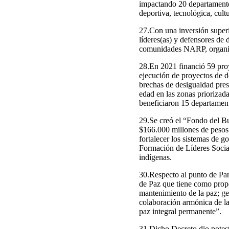
impactando 20 departamentos
deportiva, tecnológica, cult
27.Con una inversión superi
líderes(as) y defensores de
comunidades NARP, organ
28.En 2021 financió 59 proy
ejecución de proyectos de d
brechas de desigualdad prese
edad en las zonas priorizad
beneficiaron 15 departamen
29.Se creó el “Fondo del B
$166.000 millones de pesos 
fortalecer los sistemas de 
Formación de Líderes Social
indígenas.
30.Respecto al punto de Par
de Paz que tiene como propó
mantenimiento de la paz; gen
colaboración armónica de la
paz integral permanente”.
31.Dicho Decreto dio potest