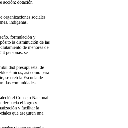
e acción: dotación
e organizaciones sociales,
nes, indígenas,
iseño, formulación y
pósito la disminución de las
 reclutamiento de menores de
54 personas, se
ibilidad presupuestal de
eblos étnicos, así como para
e, se creó la Escuela de
para las comunidades
taleció el Consejo Nacional
nder hacia el logro y
tización y facilitar la
ociales que aseguren una
os cuales vienen contando