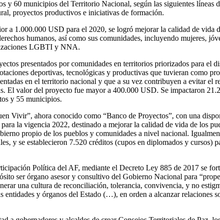
 y 60 municipios del Territorio Nacional, según las siguientes líneas d
ural, proyectos productivos e iniciativas de formación.
or a 1.000.000 USD para el 2020, se logró mejorar la calidad de vida d
 derechos humanos, así como sus comunidades, incluyendo mujeres, jóve
izaciones LGBTI y NNA.
ectos presentados por comunidades en territorios priorizados para el d
otaciones deportivas, tecnológicas y productivas que tuvieran como pro
ntadas en el territorio nacional y que a su vez contribuyen a evitar el
as. El valor del proyecto fue mayor a 400.000 USD. Se impactaron 21.2
tos y 55 municipios.
uen Vivir”, ahora conocido como “Banco de Proyectos”, con una dispon
para la vigencia 2022, destinado a mejorar la calidad de vida de los pu
gobierno propio de los pueblos y comunidades a nivel nacional. Igualment
es, y se establecieron 7.520 créditos (cupos en diplomados y cursos) 
ticipación Política del AF, mediante el Decreto Ley 885 de 2017 se for
sito ser órgano asesor y consultivo del Gobierno Nacional para “prope
erar una cultura de reconciliación, tolerancia, convivencia, y no estigma
s entidades y órganos del Estado (…), en orden a alcanzar relaciones s
ad a gobernadores y alcaldes de crear Consejos Territoriales de Paz, l