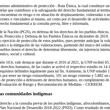
anismo administrativo de protección - Ruta Étnica, la cual constituye 
utelar que contribuye a la salvaguarda del derecho fundamental al territor
cuentran en riesgo o en situación de desplazamiento, vulneradas o am
entes o vinculados al mismo, así como por el desarrollo de actividades en
derecho fundamental a la consulta previa, libre e informada.
e la Nación (PGN), en defensa de los derechos de los pueblos étnicos, e
n, Protección y Defensa de los Pueblos Étnicos en diciembre de 2019. 
o ejercicio de protección de estos pueblos, pues permite anticipar la v
nales o la mitigación de las vulneraciones, partiendo del marco del orde
ueblos tienen el derecho de determinar libremente, sin injerencia interna
mico, social y cultural.
ón 10.b, vale destacar que durante el 2016 al 2021, la UNP recibió 65.
derechos humanos, de las cuales se activó el respectivo estudio en 14.1
requisitos definidos legalmente para tal fin. Asimismo, la UNP estudió
n por tener un riesgo extraordinario, 101 un riesgo extremo y 5.882 un 
de protección a defensores de derechos humanos, en cumplimiento de
de Evaluación de Riesgo y Recomendación de Medidas – CERREM.
las comunidades indígenas
derecho a la consulta previa de los pueblos indígenas, afrocolombianos
Plan Nacional de Desarrollo 2018-2022 (PND). Como resultado de este 