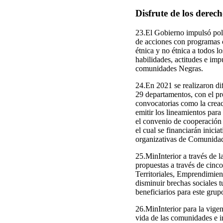
Disfrute de los derec
23.El Gobierno impulsó polí
de acciones con programas c
étnica y no étnica a todos l
habilidades, actitudes e impu
comunidades Negras.
24.En 2021 se realizaron di
29 departamentos, con el pr
convocatorias como la crea
emitir los lineamientos para
el convenio de cooperación
el cual se financiarán inic
organizativas de Comunidad
25.MinInterior a través de 
propuestas a través de cinc
Territoriales, Emprendimien
disminuir brechas sociales 
beneficiarios para este grup
26.MinInterior para la vige
vida de las comunidades e i