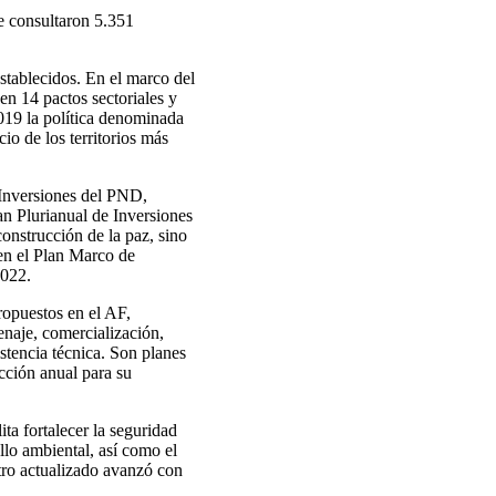
e consultaron 5.351
stablecidos. En el marco del
en 14 pactos sectoriales y
019 la política denominada
io de los territorios más
 Inversiones del PND,
n Plurianual de Inversiones
construcción de la paz, sino
en el Plan Marco de
2022.
ropuestos en el AF,
enaje, comercialización,
istencia técnica. Son planes
acción anual para su
ita fortalecer la seguridad
ollo ambiental, así como el
stro actualizado avanzó con