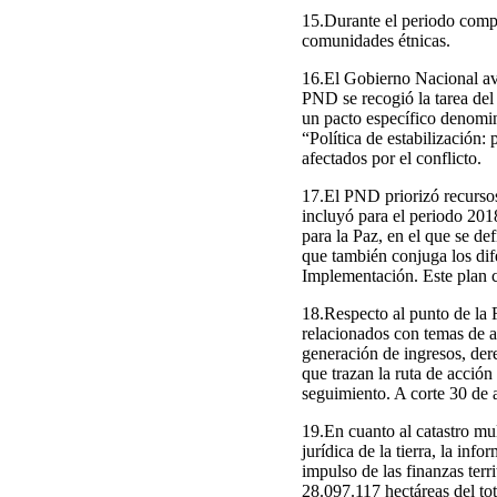
15.Durante el periodo comp
comunidades étnicas.
16.El Gobierno Nacional ava
PND se recogió la tarea del 
un pacto específico denomin
“Política de estabilización:
afectados por el conflicto.
17.El PND priorizó recursos
incluyó para el periodo 20
para la Paz, en el que se de
que también conjuga los dif
Implementación. Este plan 
18.Respecto al punto de la 
relacionados con temas de ag
generación de ingresos, dere
que trazan la ruta de acción
seguimiento. A corte 30 de 
19.En cuanto al catastro mult
jurídica de la tierra, la inf
impulso de las finanzas terr
28.097.117 hectáreas del tota