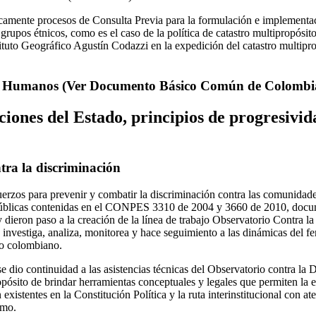
mente procesos de Consulta Previa para la formulación e implementaci
 grupos étnicos, como es el caso de la política de catastro multipropósit
tituto Geográfico Agustín Codazzi en la expedición del catastro multipr
 Humanos (Ver Documento Básico Común de Colombia,
iones del Estado, principios de progresivid
tra la discriminación
uerzos para prevenir y combatir la discriminación contra las comunidad
s Públicas contenidas en el CONPES 3310 de 2004 y 3660 de 2010, doc
 dieron paso a la creación de la línea de trabajo Observatorio Contra l
investiga, analiza, monitorea y hace seguimiento a las dinámicas del 
rio colombiano.
e dio continuidad a las asistencias técnicas del Observatorio contra la 
ropósito de brindar herramientas conceptuales y legales que permiten la 
xistentes en la Constitución Política y la ruta interinstitucional con ate
smo.