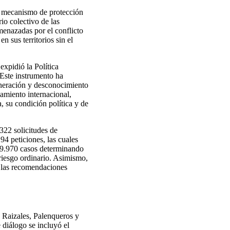
un mecanismo de protección
io colectivo de las
enazadas por el conflicto
 sus territorios sin el
xpidió la Política
Este instrumento ha
ulneración y desconocimiento
namiento internacional,
, su condición política y de
322 solicitudes de
94 peticiones, las cuales
 19.970 casos determinando
riesgo ordinario. Asimismo,
 las recomendaciones
, Raizales, Palenqueros y
diálogo se incluyó el