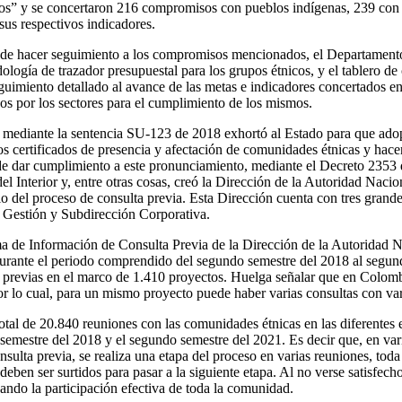
cos” y se concertaron 216 compromisos con pueblos indígenas, 239 c
us respectivos indicadores.
 de hacer seguimiento a los compromisos mencionados, el Departament
ogía de trazador presupuestal para los grupos étnicos, y el tablero d
guimiento detallado al avance de las metas e indicadores concertados e
os por los sectores para el cumplimiento de los mismos.
 mediante la sentencia SU-123 de 2018 exhortó al Estado para que adop
os certificados de presencia y afectación de comunidades étnicas y hacer
 de dar cumplimiento a este pronunciamiento, mediante el Decreto 2353
 del Interior y, entre otras cosas, creó la Dirección de la Autoridad Naci
o del proceso de consulta previa. Esta Dirección cuenta con tres grande
 Gestión y Subdirección Corporativa.
a de Información de Consulta Previa de la Dirección de la Autoridad N
, durante el periodo comprendido del segundo semestre del 2018 al segun
s previas en el marco de 1.410 proyectos. Huelga señalar que en Colom
or lo cual, para un mismo proyecto puede haber varias consultas con va
total de 20.840 reuniones con las comunidades étnicas en las diferentes
semestre del 2018 y el segundo semestre del 2021. Es decir que, en vari
onsulta previa, se realiza una etapa del proceso en varias reuniones, tod
ben ser surtidos para pasar a la siguiente etapa. Al no verse satisfech
ndo la participación efectiva de toda la comunidad.