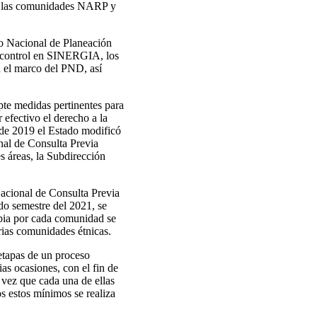
on las comunidades NARP y
o Nacional de Planeación
e control en SINERGIA, los
n el marco del PND, así
te medidas pertinentes para
 efectivo el derecho a la
 de 2019 el Estado modificó
onal de Consulta Previa
s áreas, la Subdirección
acional de Consulta Previa
do semestre del 2021, se
bia por cada comunidad se
rias comunidades étnicas.
 etapas de un proceso
as ocasiones, con el fin de
a vez que cada una de ellas
os estos mínimos se realiza