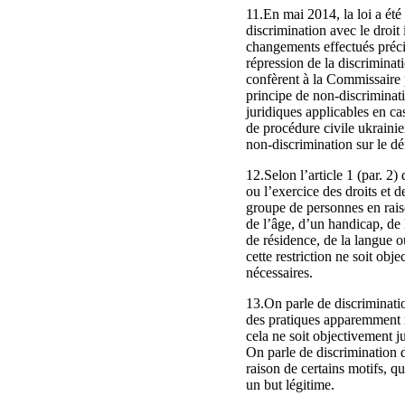
11.En mai 2014, la loi a été
discrimination avec le droit 
changements effectués précis
répression de la discriminati
confèrent à la Commissaire 
principe de non-discriminatio
juridiques applicables en cas
de procédure civile ukrainie
non-discrimination sur le dé
12.Selon l’article 1 (par. 2
ou l’exercice des droits et d
groupe de personnes en raiso
de l’âge, d’un handicap, de l
de résidence, de la langue o
cette restriction ne soit obj
nécessaires.
13.On parle de discriminatio
des pratiques apparemment n
cela ne soit objectivement j
On parle de discrimination 
raison de certains motifs, q
un but légitime.