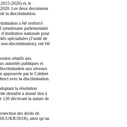
(2015-2020) et, le
n 2020. Les deux documents
de la discrimination.
rimination a été renforcé
la Commissaire parlementaire
 d’institution nationale pour
ités spécialisées (l’unité de
 non‑discrimination), ont été
siers relatifs aux
ux autorités publiques et
 discrimination aux niveaux
tion approuvée par le Cabinet
irect avec la discrimination.
doptant la résolution
ette dernière a donné lieu à
ue 120 décrivant la nature de
rotection des droits de
ORE/UKR/2018), ainsi qu’au