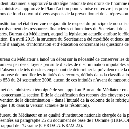
dent ukrainien a approuvé la stratégie nationale des droits de l’homme 
s ministres a approuvé le Plan d’action pour sa mise en œuvre jusqu’e
ions de fond couvrant divers aspects de la prévention et de la répression 
titutionnel établi en vue de garantir le respect du principe de non-disc
accroissement des ressources financières et humaines du Secrétariat de 
rès, Bureau du Médiateur), auquel la législation actuelle attribue le rôle
ation. En avril 2015, la structure du Secrétariat a été modifiée et deux un
’unité d’analyse, d’information et d’éducation concernant les questions de
eau du Médiateur a lancé un débat sur la nécessité de conserver les dos
mises par des citoyens par suite d’actes de discrimination imputables a
 l’absence de tels dossiers empêchant de déterminer la prévalence de la
é proposé de modifier les intitulés des recours, définis dans la classifica
no 858 du 24 septembre 2008, aucun de ces intitulés n’ayant de rapport d
inet des ministres a témoigné de son appui au Bureau du Médiateur en a
concernant la section II de la classification des recours des citoyens ; c
évention de la discrimination » dans l’intitulé de la colonne de la rubriq
ique 130 dans la version actuelle de la résolution).
ureau du Médiateur en sa qualité d’institution nationale chargée de la p
ésentées au paragraphe 25 du document de base de l’Ukraine (HRI/C
t rapport de l’Ukraine (CERD/C/UKR/22-23).