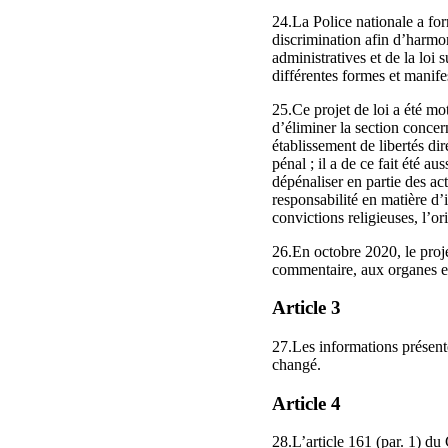
24.La Police nationale a form
discrimination afin d’harmo
administratives et de la loi 
différentes formes et manife
25.Ce projet de loi a été mot
d’éliminer la section concern
établissement de libertés dir
pénal ; il a de ce fait été 
dépénaliser en partie des ac
responsabilité en matière d’i
convictions religieuses, l’or
26.En octobre 2020, le projet
commentaire, aux organes e
Article 3
27.Les informations présen
changé.
Article 4
28.L’article 161 (par. 1) du 