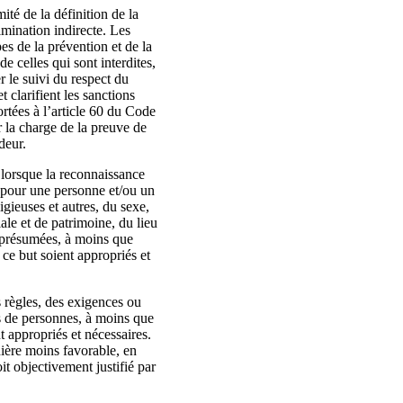
té de la définition de la
imination indirecte. Les
es de la prévention et de la
e celles qui sont interdites,
 le suivi du respect du
 clarifient les sanctions
ortées à l’article 60 du Code
r la charge de la preuve de
deur.
n lorsque la reconnaissance
nt pour une personne et/ou un
igieuses et autres, du sexe,
ale et de patrimoine, du lieu
ou présumées, à moins que
 ce but soient appropriés et
s règles, des exigences ou
s de personnes, à moins que
t appropriés et nécessaires.
ière moins favorable, en
it objectivement justifié par