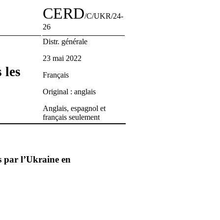
CERD
/C/UKR/24-
26
Distr. générale
23 mai 2022
 les
Français
Original : anglais
Anglais, espagnol et
français seulement
s par l’Ukraine en