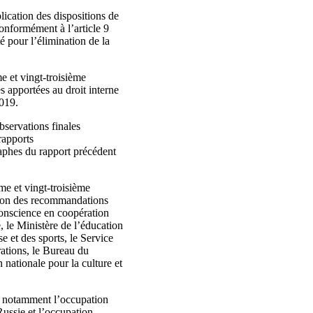
lication des dispositions de
conformément à l’article 9
é pour l’élimination de la
e et vingt-troisième
 apportées au droit interne
2019.
servations finales
rapports
aphes du rapport précédent
me et vingt-troisième
tion des recommandations
 conscience en coopération
é, le Ministère de l’éducation
se et des sports, le Service
grations, le Bureau du
 nationale pour la culture et
, notamment l’occupation
ussie et l’occupation