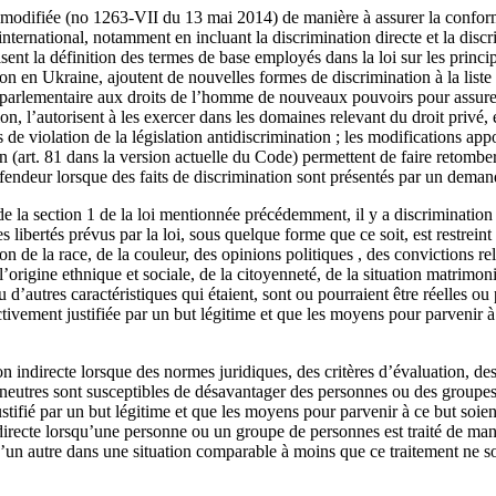
 modifiée (no 1263-VII du 13 mai 2014) de manière à assurer la conformi
international, notamment en incluant la discrimination directe et la discr
ent la définition des termes de base employés dans la loi sur les princip
on en Ukraine, ajoutent de nouvelles formes de discrimination à la liste d
parlementaire aux droits de l’homme de nouveaux pouvoirs pour assurer
n, l’autorisent à les exercer dans les domaines relevant du droit privé, et
 de violation de la législation antidiscrimination ; les modifications app
n (art. 81 dans la version actuelle du Code) permettent de faire retombe
fendeur lorsque des faits de discrimination sont présentés par un deman
) de la section 1 de la loi mentionnée précédemment, il y a discriminatio
es libertés prévus par la loi, sous quelque forme que ce soit, est restrei
n de la race, de la couleur, des opinions politiques , des convictions rel
’origine ethnique et sociale, de la citoyenneté, de la situation matrimoni
u d’autres caractéristiques qui étaient, sont ou pourraient être réelles 
ectivement justifiée par un but légitime et que les moyens pour parvenir à
n indirecte lorsque des normes juridiques, des critères d’évaluation, de
eutres sont susceptibles de désavantager des personnes ou des groupe
ustifié par un but légitime et que les moyens pour parvenir à ce but soien
directe lorsqu’une personne ou un groupe de personnes est traité de man
u’un autre dans une situation comparable à moins que ce traitement ne so