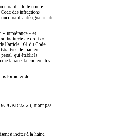
ncernant la lutte contre la
 Code des infractions
n concernant la désignation de
d’« intolérance » et
 ou indirecte de droits ou
 de l’article 161 du Code
istratives de manière à
pénal, qui établit la
mme la race, la couleur, les
sans formuler de
ERD/C/UKR/22-23) n’ont pas
sant à inciter à la haine