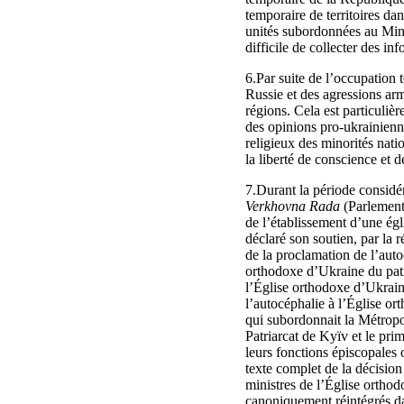
temporaire de territoires da
unités subordonnées au Minis
difficile de collecter des inf
6.Par suite de l’occupation
Russie et des agressions arm
régions. Cela est particuliè
des opinions pro-ukrainienne
religieux des minorités nati
la liberté de conscience et d
7.Durant la période considé
Verkhovna Rada
(Parlement
de l’établissement d’une égl
déclaré son soutien, par la 
de la proclamation de l’auto
orthodoxe d’Ukraine du patr
l’Église orthodoxe d’Ukrain
l’autocéphalie à l’Église o
qui subordonnait la Métropo
Patriarcat de Kyïv et le pr
leurs fonctions épiscopales 
texte complet de la décisio
ministres de l’Église ortho
canoniquement réintégrés dan