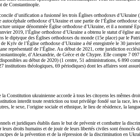
at de Constantinople.
oncile d’unification a fusionné les trois Églises orthodoxes d’Ukraine
se autocéphale orthodoxe d’Ukraine et une partie de l’Église orthodoxe 
ucture unique dénommée Église orthodoxe d’Ukraine, et il a nommé Ep
janvier 2019, l’Église orthodoxe d’Ukraine a obtenu le statut d’église a
 dans le diptyque des Églises orthodoxes du monde (15e place) par le Pa
e Kyïv de l’Église orthodoxe d’Ukraine a été enregistrée le 30 janvier
gane représentatif de l’Église. Au début de 2021, cette juridiction ecclés
onstantinople, d’Alexandrie, de Grèce et de Chypre. Elle compte 7 097 
disponibles au début de 2020) (1 centre, 51 administrations, 6 890 co
 27 institutions théologiques, 69 périodiques) dont les affaires sont ass
de la Constitution ukrainienne accorde à tous les citoyens les mêmes droits
titution interdit toute restriction ou tout privilège fondé sur la race, les
tres, le sexe, l’origine sociale et ethnique, le lieu de résidence, la lang
nels et juridiques établis dans le but de prévenir et combattre la discrim
 leurs droits humains et de jouir de leurs libertés civiles sont énoncés d
ncipes de la prévention et de la répression de la discrimination en Ukra