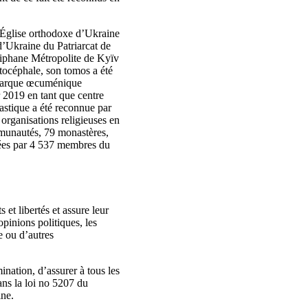
 (Église orthodoxe d’Ukraine
d’Ukraine du Patriarcat de
iphane Métropolite de Kyïv
utocéphale, son tomos a été
triarque œcuménique
 2019 en tant que centre
iastique a été reconnue par
organisations religieuses en
mmunautés, 79 monastères,
urées par 4 537 membres du
 et libertés et assure leur
 opinions politiques, les
ue ou d’autres
ination, d’assurer à tous les
ans la loi no 5207 du
ine.