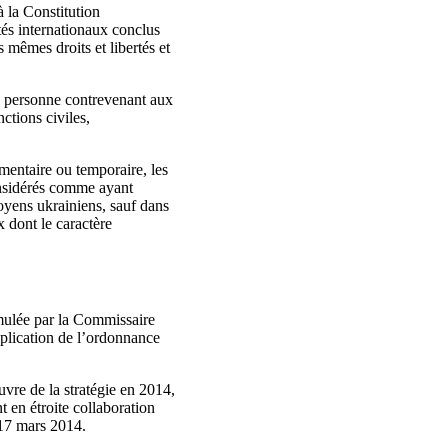
à la Constitution
tés internationaux conclus
s mêmes droits et libertés et
ute personne contrevenant aux
nctions civiles,
émentaire ou temporaire, les
considérés comme ayant
toyens ukrainiens, sauf dans
x dont le caractère
rmulée par la Commissaire
plication de l’ordonnance
uvre de la stratégie en 2014,
 en étroite collaboration
 17 mars 2014.