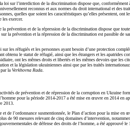
 la loi sur l’interdiction de la discrimination dispose que, conformément 
niversellement reconnus et aux normes du droit international et des trai
sonnes, quelles que soient les caractéristiques qu’elles présentent, ont le
e les exercer.
de la prévention et de la répression de la discrimination dispose que to
n sur la prévention et la répression de la discrimination est passible de sa
loi sur les réfugiés et les personnes ayant besoin d’une protection compl
ant obtenu le statut de réfugié, ainsi que les étrangers et les apatrides 
idiaire, ont les mêmes droits et libertés et les mêmes devoirs que les ci
ution et la législation ukrainiennes ainsi que par les traités internationau
 par la
Verkhovna Rada
.
 activités de prévention et de répression de la corruption en Ukraine fo
e l’homme pour la période 2014‑2017 a été mise en œuvre en 2014 en ap
e 2013.
gie et de l’ordonnance susmentionnée, le Plan d’action pour la mise en œ
 plus de 90 mesures relevant de cinq domaines d’intervention, notamment
gouvernementales de défense des droits de l’homme, a été approuvé le