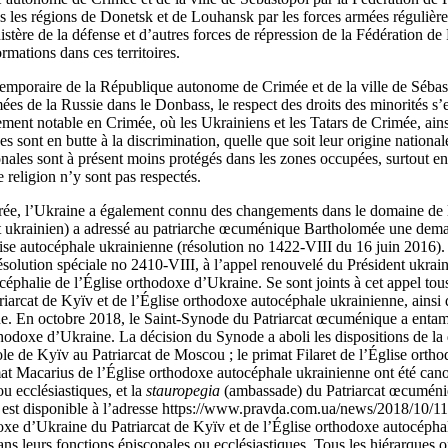
ns les régions de Donetsk et de Louhansk par les forces armées régulière
tère de la défense et d’autres forces de répression de la Fédération de Ru
ormations dans ces territoires.
 temporaire de la République autonome de Crimée et de la ville de Sébas
ées de la Russie dans le Donbass, le respect des droits des minorités s’
rement notable en Crimée, où les Ukrainiens et les Tatars de Crimée, ain
s sont en butte à la discrimination, quelle que soit leur origine national
onales sont à présent moins protégés dans les zones occupées, surtout en
e religion n’y sont pas respectés.
rée, l’Ukraine a également connu des changements dans le domaine de la
 ukrainien) a adressé au patriarche œcuménique Bartholomée une deman
ise autocéphale ukrainienne (résolution no 1422-VIII du 16 juin 2016). 
résolution spéciale no 2410-VIII, à l’appel renouvelé du Président ukra
céphalie de l’Église orthodoxe d’Ukraine. Se sont joints à cet appel tous
iarcat de Kyïv et de l’Église orthodoxe autocéphale ukrainienne, ainsi 
e. En octobre 2018, le Saint‑Synode du Patriarcat œcuménique a entam
rthodoxe d’Ukraine. La décision du Synode a aboli les dispositions de la
le de Kyïv au Patriarcat de Moscou ; le primat Filaret de l’Église ort
imat Macarius de l’Église orthodoxe autocéphale ukrainienne ont été ca
ou ecclésiastiques, et la
stauropegia
(ambassade) du Patriarcat œcuméniqu
n est disponible à l’adresse https://www.pravda.com.ua/news/2018/10/1
doxe d’Ukraine du Patriarcat de Kyïv et de l’Église orthodoxe autocéphal
s leurs fonctions épiscopales ou ecclésiastiques. Tous les hiérarques on