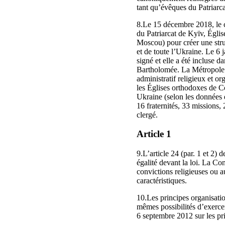
tant qu’évêques du Patriarc
8.Le 15 décembre 2018, le c
du Patriarcat de Kyïv, Égli
Moscou) pour créer une str
et de toute l’Ukraine. Le 6 
signé et elle a été incluse
Bartholomée. La Métropole d
administratif religieux et or
les Églises orthodoxes de C
Ukraine (selon les données 
16 fraternités, 33 missions,
clergé.
Article 1
9.L’article 24 (par. 1 et 2) 
égalité devant la loi. La Cons
convictions religieuses ou au
caractéristiques.
10.Les principes organisation
mêmes possibilités d’exercer
6 septembre 2012 sur les pri