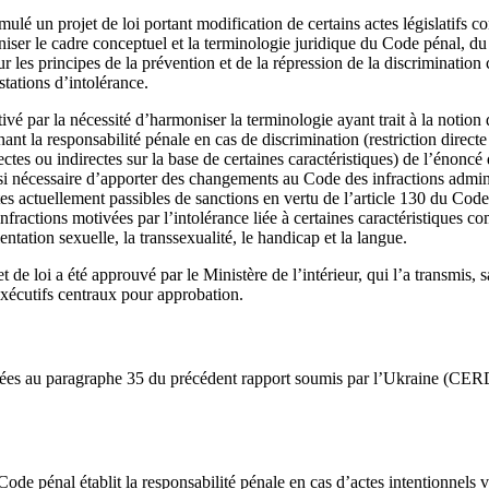
ulé un projet de loi portant modification de certains actes législatifs co
niser le cadre conceptuel et la terminologie juridique du Code pénal, du
sur les principes de la prévention et de la répression de la discriminatio
stations d’intolérance.
ivé par la nécessité d’harmoniser la terminologie ayant trait à la notion 
ant la responsabilité pénale en cas de discrimination (restriction directe
ectes ou indirectes sur la base de certaines caractéristiques) de l’énoncé
aussi nécessaire d’apporter des changements au Code des infractions admin
tes actuellement passibles de sanctions en vertu de l’article 130 du Code 
nfractions motivées par l’intolérance liée à certaines caractéristiques co
ientation sexuelle, la transsexualité, le handicap et la langue.
 de loi a été approuvé par le Ministère de l’intérieur, qui l’a transmis, 
xécutifs centraux pour approbation.
tées au paragraphe 35 du précédent rapport soumis par l’Ukraine (C
Code pénal établit la responsabilité pénale en cas d’actes intentionnels vi