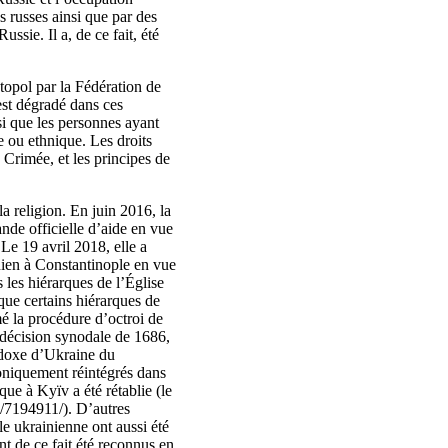
s russes ainsi que par des
ssie. Il a, de ce fait, été
topol par la Fédération de
est dégradé dans ces
si que les personnes ayant
e ou ethnique. Les droits
 Crimée, et les principes de
 religion. En juin 2016, la
de officielle d’aide en vue
Le 19 avril 2018, elle a
inien à Constantinople en vue
 les hiérarques de l’Église
que certains hiérarques de
é la procédure d’octroi de
 décision synodale de 1686,
hodoxe d’Ukraine du
noniquement réintégrés dans
e à Kyïv a été rétablie (le
1/7194911/). D’autres
e ukrainienne ont aussi été
t de ce fait été reconnus en