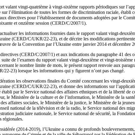
t valant vingt-quatrième à vingt-sixième rapports périodiques sur l’app
 sur l’élimination de toutes les formes de discrimination raciale, établi 
t aux directives pour l’établissement de documents adoptées par le Comit
 soixante et onzième session (CERD/C/2007/1).
actualiser les informations fournies dans le rapport valant vingt‑deuxièm
kraine (CERD/C/UKR/22-23), et de décrire les modifications pertinentes
 œuvre de la Convention par l’Ukraine entre janvier 2014 et décembre 
directives (CERD/C/2007/1) et aux indications du paragraphe 41 des ob
 suite de l’examen du rapport valant vingt-deuxième et vingt-troisième 
ant le nombre limite de mots, le présent rapport renvoie aux paragr
2-23) lorsque les informations qui y figurent n’ont pas changé.
dération les observations finales du Comité concernant les vingt‑deuxiè
Ukraine (CERD/C/UKR/22-23), et donne des informations sur l’applica
é établi par le Service national des affaires ethniques et de la liberté de
eur, le Ministère de la culture et de l’information, le Ministère de la sant
des affaires sociales, le Ministère de la justice, le Ministère de la jeunes
onseil national de la télévision et de la radio, le Service national des mi
ration judiciaire nationale, le Service national de sécurité, la Fondation
s régionales.
onsidérée (2014-2019), l’Ukraine a connu de profonds bouleversements
 autonome de Crimée et de la ville de Sébastopol par la Fédération de R