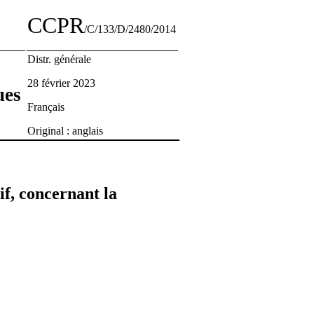
CCPR
/C/133/D/2480/2014
Distr. générale
28 février 2023
ues
Français
Original : anglais
if, concernant la