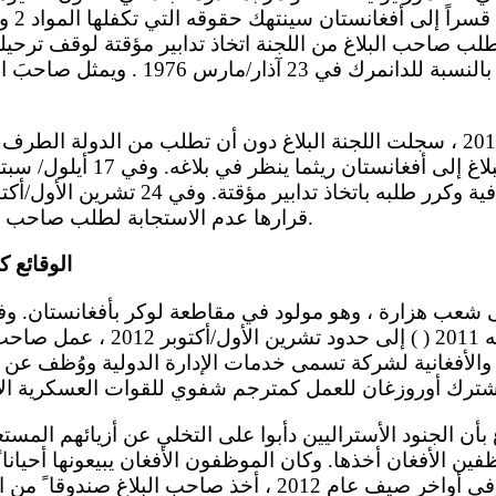
 وطلب صاحب البلاغ من اللجنة اتخاذ تدابير مؤقتة لوقف ترحي
الاختياري حيز النفاذ بالنسبة للدانمرك في 3
قرارها عدم الاستجابة لطلب صاحب البلاغ اتخاذ تدابير مؤقتة.
الوقائع 
من نهاية حزيران/يونيه 2011 ( ) إلى
ية والأفغانية لشركة تسمى خدمات الإدارة الدولية ووُظف عن
فين الأفغان أخذها. وكان الموظفون الأفغان يبيعونها أحيانا ً
هذه الصناديق مرتين. وفي أواخر صيف عام 2012 ، أخذ صاحب ال