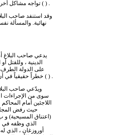
تواجه مشاكل أخرى ( ) . وقدّم صاحب البلاغ أيضاً تفسيرات مختلفة لسفره إلى النرويج في عام 2003 ( ) .
نهائية. والمسألة نفس
على الدولة الطرف أ
خطراً حقيقياً في أن يتعرض لأذى لا يمكن جبره ، مثل ذلك المنصوص عليه في المادتين 6 و 7 من العهد ( ) .
سوى من الإجراءات ال
اللاجئين أمام المحاكم 
حيث رفض المجلس
(اعتناق المسيحية) و 
الذي وظفه في أف
أوروزغان ، الذي ل