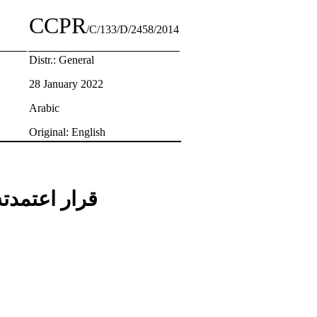
CCPR
/C/133/D/2458/2014
Distr.: General
28 January 2022
Arabic
Original: English
قرار اعتمدته