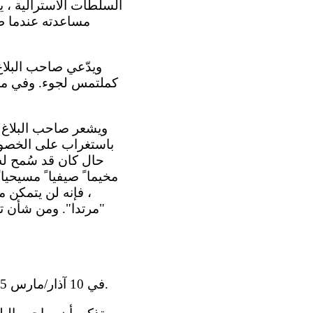
السلطات الأسترالية ، 
مساعدته عندما طل
كملتمس لجوء. وفي ما ع
باستغراب على الخصوص
مخيما ً صيفيا ً مسيحي
، فإنه لن يتمكن 
"مرتدا". ومن شأن تر
4 - 1 في 10 آذار/مارس 2015 ، أبدت الدولة الطرف ملاحظاتها بشأن مقبولية البلاغ وأسسه الموضوعية.