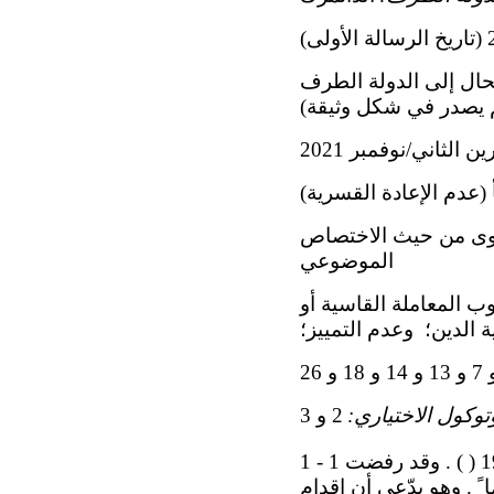
 للجنة ، والمحال إلى الدولة الطرف
 (عدم الإعادة القسرية)
شكوى من حيث الاختصاص
الموضوعي
 المعاملة القاسية أو
ة الدين؛  وعدم التمييز؛
توكول الاختياري:
2 و 3
1 - 1 صاحب البلاغ م. ن. ، هو مواطن من أفغانستان ، مولود في 22 آذار/مارس 1978 ( ) . وقد رفضت
جوئه في 16 تموز/يوليه 2014 وأُمر بمغادرة البلد في غضون 15 يوما ً . وهو يدّعي أن إقدام