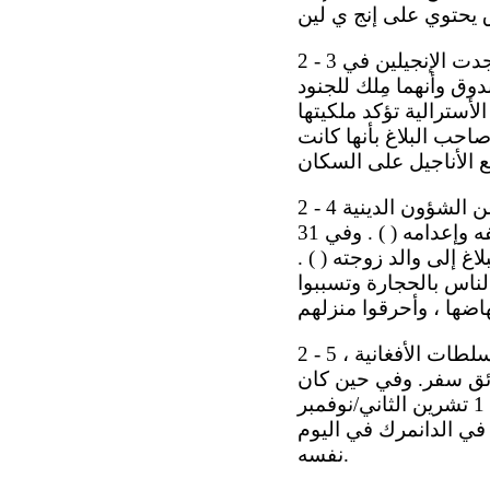
2 - 3 وفي تشرين الأول/أكتوبر 2012 ، فتشت السلطات الأفغانية منزل صاحب البلاغ ووجدت الإنجيلين في
وق وأنهما مِلك للجنود
لأسترالية تؤكد ملكيتها
صاحب البلاغ بأنها كانت
2 - 4 وقد سمحت السلطات الأفغانية للملالي بمعالجة هذا الحادث ، كونهم المسؤولون عن الشؤون الدينية
، أي شخصا ً غير مخلص للإسلام ينبغي توقيفه وإعدامه ( ) . وفي 31
 البلاغ إلى والد زوجته ( ) .
لناس بالحجارة وتسببوا
2 - 5 وبما أن صاحب البلاغ كان غير قادر على الذهاب إلى المحكمة أو طلب حماية السلطات الأفغانية ،
ائق سفر. وفي حين كان
ينوي الذهاب إلى كندا ، سافر إلى الدانمرك حيث اعتقلته الشرطة لدى وصوله في 1 تشرين الثاني/نوفمبر
 في الدانمرك في اليوم
نفسه.