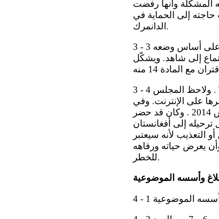
ه المشكلة وأنها رفضت
 حاجته إلى الحماية في
الدانمرك.
3 - 3 ويدّعي صاحب البلاغ كذلك أن حقه في محاكمة عادلة انتُهك وأنه تعرض للتمييز على أساس وضعه
تماع إلى شاهد. ويشكّل
3 - 4 ويشعر صاحب البلاغ بالإهانة جراء ادعاء الدولة الطرف أنه ليس مسيحيا ً حقيقيا ً . ولاحظ المجلس
ا على الإنترنت. وفي
حال كان قد سُمح له بالبقاء في الدانمرك ، فإنه كان سيعمّد في 31 آب/أغسطس 2014 . وكان قد حضر
 ترحيله إلى أفغانستان
 التعذيب لأنه سيعتبر
وأن يعرض حياته ورفاهه
للخطر.
بلاغ وأسسه الموضوعية