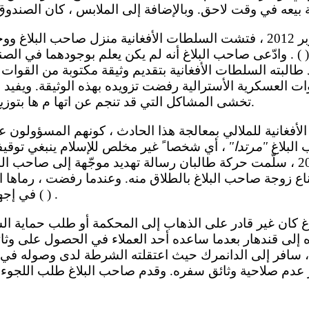
) . وادّعى صاحب البلاغ أنه لم يكن يعلم بوجودهما في الصند
 طالبته السلطات الأفغانية بتقديم وثيقة مكتوبة من القوات ا
وات العسكرية الأسترالية رفضت تزويده بهذه الوثيقة. ويفيد 
تخشى المشاكل التي قد تنجم عن اتها م ها بتوزيع الأناجيل على السكان.
 البلاغ
"مرتدا"
تشرين الأول/أكتوبر 2012 ، سلّمت حركة طالبان رسالة تهديد موجّهة إلى صاحب
قناع زوجة صاحب البلاغ بالطلاق منه. وعندما رفضت ، رماها ا
في إجهاضها ، وأحرقوا منزلهم ( ) .
ده إلى قندهار بعدما ساعده أحد العملاء في الحصول على وث
إقرار عدم صلاحية وثائق سفره. وقدم صاحب البلاغ طلب اللجوء