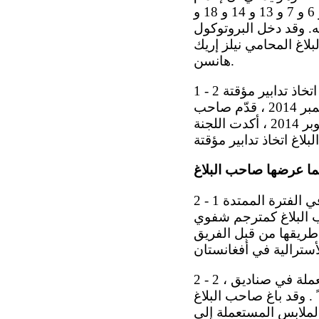
الدانمرك على ترحيله قسراً إلى أفغانستان سينتهك حقوقه التي تكفلها المواد 2 و 6 و 7 و 13 و 14 و 18 و
له. وقد دخل البروتوكول
2 آذار/مارس 1976 . ويمثل صاحبَ البلاغ المحامي نيلز إريك
هانسن.
1 - 2 وفي 9 أيلول/سبتمبر 2014 ، سجلت اللجنة البلاغ دون أن تطلب من الدولة الطرف اتخاذ تدابير مؤقتة
لوقف ترحيل صاحب البلاغ إلى أفغانستان ريثما ينظر في بلاغه. وفي 17 أيلول/ سبتمبر 2014 ، قدّم صاحب
البلاغ معلومات إضافية وكرر طلبه باتخاذ تدابير مؤقتة. وفي 24 تشرين الأول/أكتوبر 2014 ، أكدت اللجنة
كما عرضها صاحب البلاغ
2 - 1 صاحب البلاغ ينتمي إلى شعب هزارة ، وهو مولود في مقاطعة لوكر بأفغانستان. وفي الفترة الممتدة
 حدود تشرين الأول/أكتوبر 2012 ، عمل صاحب البلاغ كمترجم شفوي
 طريقها من قبل الفريق
2 - 2 ويفيد صاحب البلاغ بأن الجنود الأستراليين دأبوا على التخلي عن أزيائهم المستعملة في صناديق ،
 . وقد باغ صاحب البلاغ
بلاغ صندوقا ً من الملابس المستعملة إلى