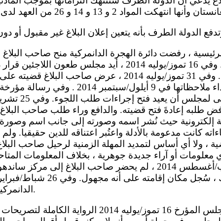
نيسان/أبريل 2014 . وفي 16 تموز/يوليه 2014 ، أيد مجلس طعون
رفض منحه اللجوء. وفي 31 تموز/يوليه 2014 ، عرض صاحب الب
فض طلبه إعادةَ فتح قضيته. والدافع وراء طلب صاحب البلاغ 
إلكترونية حيث نُشر اسمه وصورته إلى جانب اسم وصورة ش
ءاته كانت مدعومة بالأدلة واعتُبر اعتناقه للدين حقيقيا. و
ية ، ولا أي أساس لتمديد المهلة الزمنية لرحيل صاحب البلاغ
 معلومات أو آراء جديدة جوهرية ، بخلاف المعلومات المتا
الأولى. وفي 8 آب/أغسطس 2014 ، لم يحضر صاحب البلاغ إلى مر
الدانمركية أن الأمر لا يزال كذلك.