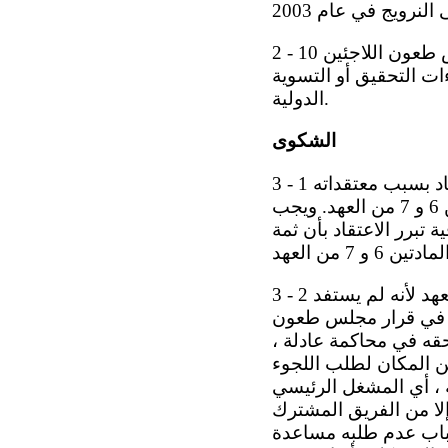
2 - 10 وقد استنفد صاحب البلاغ جميع سبل الانتصاف المحلية المتاحة ، لأن قرارات مجلس طعون اللاجئين
ات التحقيق أو التسوية
الدولية.
الشكوى
3 - 1 يدعي صاحب البلاغ أن الدانمرك ، بترحيله إلى أفغانستان ، تعرضه لخطر الاضطهاد بسبب معتقداته
الدينية ، وللقتل أو التعذيب على أيدي السلطات أو طالبان ، في انتهاك للمادتين 6 و 7 من العهد. ويجب
تبرر الاعتقاد بأن ثمة
3 - 2 ويدّعي صاحب البلاغ أيضاً أن الدانمرك انتهكت حقوقه بموجب المادة 14 من العهد لأنه لم يستفد
عن في قرار مجلس طعون
 حقه في محاكمة عادلة ،
 المكان لطلب اللجوء
 ، أي المشغل الرئيسي
لا من الفريق المشترك
باب عدم طلبه مساعدة