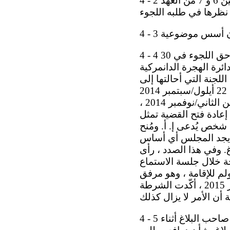
4 - 2 وتذكر بأن صاحب البلاغ يدّعي أن الدولة الطرف ستنتهك التزاماتها بموجب المادتين 6 و 7 من العهد
4 - 4 وفيما يتعلق بالوقائع الرئيسية ، رفضت دائرة الهجرة الدانمركية منح صاحب البلاغ حق اللجوء في 30
 اللاجئين قرار دائرة الهجرة الدانمركية
لاغ قضيته على اللجنة التي أحالتها إلى
الدولة الطرف لإبداء ملاحظاتها في 9 أيلول/سبتمبر 2014 . وفي رسالة مؤرخة 22 أيلول/سبتمبر 2014
طلب صاحب البلاغ إلى لمجلس أن يعيد فتح إجراءات طلب اللجوء. وفي 25 تشرين الثاني/نوفمبر 2014 ،
إعادة فتح القضية تمثل
خص يُدعى إ. أ. ومُنح
لم يجد المجلس أي أساس
. وفي هذا الصدد ، رأى
حة خلال جلسة الاستماع
كز ساندهولم للإقامة ، وهو مرفق
للجوء. ونتيجة لذلك ، سُجل مكان إقامته على أنه مجهول. وفي 26 شباط/فبراير 2015 ، أكّدت الشرطة
4 - 5 وقد تضمن قرار المجلس المؤرخ 16 تموز/يوليه 2014 الرواية الكاملة لتصريحات صاحب البلاغ أثناء