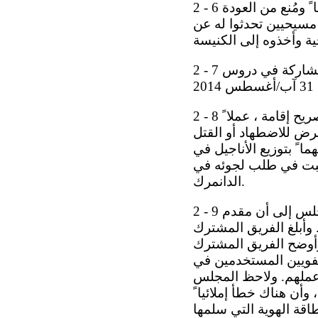
2 - 6 وفي 12 تشرين الثاني/نوفمبر 2013 ، حُكم على صاحب البلاغ بالسجن لمدة 40 يوما ً ومُنع من العودة
مسيحيين تحدثوا له عن
2 - 7 وفي كانون الأول/ديسمبر 2013 ، أُطلق سراح صاحب البلاغ من السجن. وبدأ المشاركة في دروس
2 - 8 وفي 30 نيسان/أبريل 2014 ، رفضت دائرة الهجرة الدانمركية طلبه الحصول على تصريح إقامة ، عملا ً
 أنه سيتعرض للاضطهاد أو القتل
ا ً بتوزيع الأناجيل في
 البت في طلب لجوئه في
الدانمرك.
2 - 9 وفي 16 تموز/يوليه 2014 ، رفض مجلس طعون اللاجئين استئنافه. وخلص المجلس إلى أن مقدم
 وأبلغ الفريق المشترك
وأوضح الفريق المشترك
لشفويين المستخدمين في
ء عملهم. ولاحظ المجلس
وأن هناك خطأ إملائيا ً