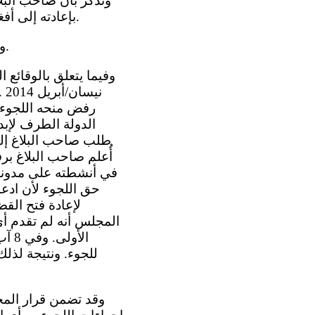
بإعادته إلى أفغانستان وأنها انتهكت المواد 2 و 13 و 14 و 26 من العهد لدى نظرها في طلبه اللجوء.
4 - 3 وتدفع الدولة الطرف بأنه يتعين إعلان البلاغ غير مقبول أو دون أسس موضوعية.
أُعلم صاحب البلاغ بر
في أنشطته على مدونة 
حق اللجوء لأن ادعا
لإعادة فتح القض
المجلس أنه لم تقدم أي