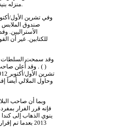
منزله بنية بيعه في وقت لاحق. وبالإضافة إلى الملابس ، كان الصندوق يحتوي على إنج ي لين.
صندوق الملابس ( 
الأستراليين. وقد
للكتابين. غير أن الق
( ) . وقد أُعلن صاحب
وحاول الملالي أيضاً إ
فإنه قرر الفرار بمفر
2013 بعدما تم 