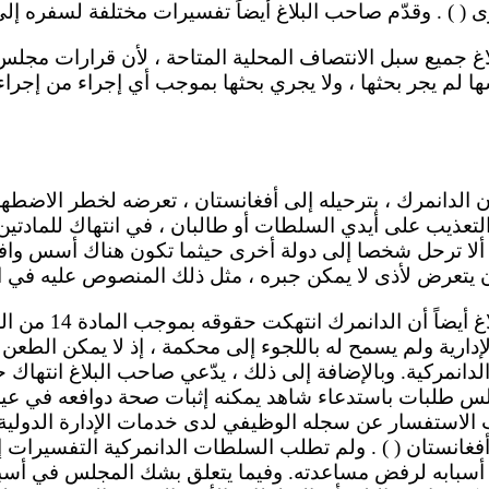
ها لم يجر بحثها ، ولا يجري بحثها بموجب أي إجراء من إجراء
لا ترحل شخصا إلى دولة أخرى حيثما تكون هناك أسس وافية 
إدارية ولم يسمح له باللجوء إلى محكمة ، إذ لا يمكن الط
الدانمركية. وبالإضافة إلى ذلك ، يدّعي صاحب البلاغ انتهاك
 طلبات باستدعاء شاهد يمكنه إثبات صحة دوافعه في عين
ب الاستفسار عن سجله الوظيفي لدى خدمات الإدارة الدولية
غانستان ( ) . ولم تطلب السلطات الدانمركية التفسيرات إ
ه أسبابه لرفض مساعدته. وفيما يتعلق بشك المجلس في أس