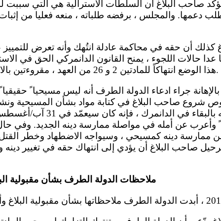
يؤكد صاحب البلاغ أن السلطات الأسترالية هي التي سببت ل
ب دعمها. والمجلس ، برفضه طلباته ، منعه فعليا من إثبات
دا حالات اللجوء ، يمنح القانون الدانمركي الحق في الاس
هذا الوضع انتهاكاً للمادتين 2 و 26 من العهد ، مقروءتين بالاقتران مع المادة 14 منه.
 شروع صاحب البلاغ في كتابة مواد بشأن المسيحية ونشره
ا ً وأعرب عن أمله في مواصلة ممارسة دينه الجديد. وفي حال
من ممارسة دينه كمسيحي ، وسيواجه الاضطهاد وخطر القتل أو
حيل صاحب البلاغ أن يؤدي إلى انتهاك حقه في تغيير دينه 
ملاحظات الدولة الطرف بشأن مقبولية ال