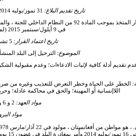
تاريخ تقديم البلاغ:
31 تموز/يوليه 2014 (تاريخ الرسالة الأولى)
القرار المتخذ بموجب المادة 92 من النظام الداخلي
في 9 أيلول/سبتمبر 2015 (لم يصدر في شكل وثيقة)
تاريخ اعتماد القرار:
5 تشرين الثاني/نوفمبر 2021
الموضوع:
الترحيل إلى البلد المنشأ
دم تقديم أدلة كافية لإثبات الادعاءات؛ وعدم مقبولية ال
:
الخطر على الحياة وخطر التعرض للتعذيب وغيره من ضروب
اللاإنسانية أو المهينة؛ والحق في محاكمة عادلة؛ وحري‬
مواد العهد:
2 و 6 و 7 و 13 و 14 و 18 و 26
مواد البرو
الدانمرك طلب ل