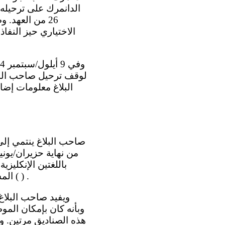
26 من العهد.
باللغتين الإنكليز
المشترك أوروزغان للعمل كمترجم شفوي للقوات العسكرية الأسترالية في أفغانستان ( ) .
وبأنه كان بإمكان الموظ