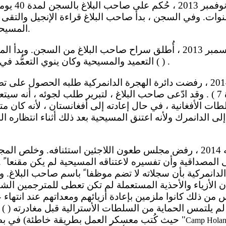
وات. وفي السجن ، بدأ صاحب البلاغ قراءة الإنجيل والتقى 
المسيحية وأخذوه إلى الكنيسة.
التعميد والمسيحية وكان ينوي التعمُّد في 31 آب/أغسطس 2014 ( ) .
بقانون الأجانب (المادة 7 ) . وقد ادّعى صاحب البلاغ ، لتبرير طلب لجوئه ،
ات الأفغانية ، في حال إعادته إلى أفغانستان ، لأنه كان متهم
إلى الدانمرك ولأنه اعتنق المسيحية بعد ذلك أثناء انتظاره
 المصداقية وأن تفسيره لاعتناقه المسيحية لم يكن مقنعا ً .
دانمركية بأن سجلاته لا تضم موظفا ً باسم صاحب البلاغ. 
بأن الأزياء والأحذية المستعملة لم تكن تعطى للمترجمين ا
من ذلك كانوا ملزمين بإعادة أزيائهم ومعداتهم عند انتها
لم يلتمس الحماية من السلطات الأسترالية قبل مغادرته ( ) ، 
في بطاقة الهوية التي سلمها (حيث كُتب معسكر العمل بطريقة خاطئة "
Camp Hola