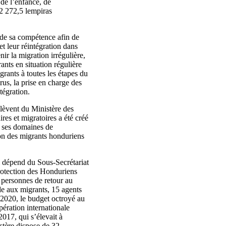
 de l’enfance, de
42 272,5 lempiras
t de sa compétence afin de
et leur réintégration dans
ir la migration irrégulière,
ants en situation régulière
grants à toutes les étapes du
us, la prise en charge des
tégration.
elèvent du Ministère des
ires et migratoires a été créé
s ses domaines de
ion des migrants honduriens
i dépend du Sous-Secrétariat
protection des Honduriens
 personnes de retour au
de aux migrants, 15 agents
 2020, le budget octroyé au
ération internationale
017, qui s’élevait à
stère dispose de 32