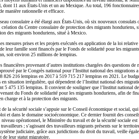
, dont 11 aux États-Unis et un au Mexique. Au total, 196 fonctionnaires
de manière rationnelle et efficace.
éseau consulaire a été élargi aux États-Unis, où six nouveaux consulats 
 création du Centre consulaire de protection des migrants honduriens, s
tion des migrants honduriens, situé à Mexico.
es mesures prises et les projets exécutés en application de la loi relative
e leur famille sont financés par le Fonds de solidarité pour les migrant
 an, soit environ 25 millions de lempiras.
 financières provenant d’autres institutions chargées des questions de m
prouvé par le Congrès national pour l’Institut national des migrations
08 826 216 lempiras en 2017 à 519 715 217 lempiras en 2021. Le budget
 en situation irrégulière, qui dépendent de l’Institut national des migr
nt 5 475 135 lempiras. Il convient de souligner que l’Institut national d
enant du Fonds de solidarité pour les migrants honduriens, afin de financ
 en charge et à la protection des migrants.
 de la sécurité sociale s’appuie sur le Conseil économique et social, qui 
loi et dans le domaine socioéconomique. Ce dernier fournit des conseils
 niveau opérationnel, le Ministère du travail et de la sécurité sociale est 
ravailleurs ; s’agissant des travailleurs migrants présents sur le territoire
ystème judiciaire, grâce aux juridictions du droit du travail, veille égal
de leur statut migratoire.