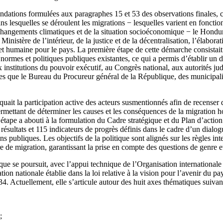
ations formulées aux paragraphes 15 et 53 des observations finales, 
s lesquelles se déroulent les migrations − lesquelles varient en fonctio
changements climatiques et de la situation socioéconomique − le Hondura
Ministère de l’intérieur, de la justice et de la décentralisation, l’élabora
et humaine pour le pays. La première étape de cette démarche consistait 
s normes et politiques publiques existantes, ce qui a permis d’établir un d
 institutions du pouvoir exécutif, au Congrès national, aux autorités judi
les que le Bureau du Procureur général de la République, des municipali
ait la participation active des acteurs susmentionnés afin de recenser d
ermettant de déterminer les causes et les conséquences de la migration h
tape a abouti à la formulation du Cadre stratégique et du Plan d’action 
résultats et 115 indicateurs de progrès définis dans le cadre d’un dial
s publiques. Les objectifs de la politique sont alignés sur les règles int
e de migration, garantissant la prise en compte des questions de genre e
ique se poursuit, avec l’appui technique de l’Organisation international
on nationale établie dans la loi relative à la vision pour l’avenir du pay
4. Actuellement, elle s’articule autour des huit axes thématiques suivant
;