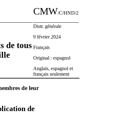
CMW
/C/HND/2
Distr. générale
9 février 2024
s de tous
Français
lle
Original : espagnol
Anglais, espagnol et
français seulement
 membres de leur
lication de