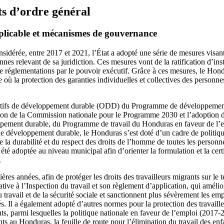
s d’ordre général
licable et mécanismes de gouvernance
sidérée, entre 2017 et 2021, l’État a adopté une série de mesures visant 
nes relevant de sa juridiction. Ces mesures vont de la ratification d’in
 de réglementations par le pouvoir exécutif. Grâce à ces mesures, le Hon
ù la protection des garanties individuelles et collectives des personnes
ctifs de développement durable (ODD) du Programme de développement
on de la Commission nationale pour le Programme 2030 et l’adoption de
ppement durable, du Programme de travail du Honduras en faveur de l’
de développement durable, le Honduras s’est doté d’un cadre de politiqu
la durabilité et du respect des droits de l’homme de toutes les personnes
été adoptée au niveau municipal afin d’orienter la formulation et la cert
.
res années, afin de protéger les droits des travailleurs migrants sur le te
tive à l’Inspection du travail et son règlement d’application, qui amélio
 travail et de la sécurité sociale et sanctionnent plus sévèrement les em
riés. Il a également adopté d’autres normes pour la protection des travail
nts, parmi lesquelles la politique nationale en faveur de l’emploi (2017-2
nts au Honduras, la feuille de route pour l’élimination du travail des enf