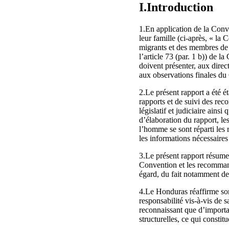
I.Introduction
1.En application de la Conve
leur famille (ci-après, « la
migrants et des membres de 
l’article 73 (par. 1 b)) de l
doivent présenter, aux dire
aux observations finales d
2.Le présent rapport a été 
rapports et de suivi des rec
législatif et judiciaire ains
d’élaboration du rapport, le
l’homme se sont réparti le
les informations nécessaires
3.Le présent rapport résume
Convention et les recommanda
égard, du fait notamment de
4.Le Honduras réaffirme son 
responsabilité vis-à-vis de 
reconnaissant que d’importa
structurelles, ce qui constit