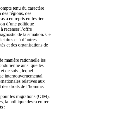
compte tenu du caractère
n des régions, des
s a entrepris en février
tion d’une politique
à recenser l’offre
iagnostic de la situation. Ce
ciaires et à d’autres
tés et des organisations de
e manière rationnelle les
ondurienne ainsi que les
et de suivi, lequel
ogue intergouvernemental
ernationales relatives aux
t des droits de l’homme.
e pour les migrations (OIM).
s, la politique devra entrer
s :