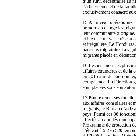
d’un suivi décentralisé au n
l’adolescence et de la fami
exclusivement consacré aux 
15.Au niveau opérationnel, c
prendre en charge les migran
leur communauté d’origine. À
et il existe un vaste réseau
et irrégulière. Le Honduras 
parcours migratoire. Les gui
migrants placés en détention,
16.Les instances les plus im
affaires étrangères et de la 
en 2015 afin de coordonner, 
compétence. La Direction gén
sont placées sous son autori
17.Pour exercer ses fonctio
aux affaires consulaires et 
migrants, le Bureau d’aide 
pays. Parmi ces 38 fonction
affectés aux unités municipa
Programme de protection des
s’élevait à 5 276 529 lempir
4 179 758 lempiras. Outre l