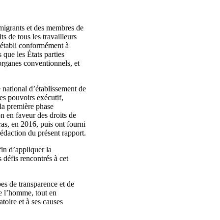
s migrants et des membres de
s de tous les travailleurs
 établi conformément à
 que les États parties
organes conventionnels, et
 national d’établissement de
es pouvoirs exécutif,
e la première phase
n en faveur des droits de
s, en 2016, puis ont fourni
rédaction du présent rapport.
in d’appliquer la
 défis rencontrés à cet
pes de transparence et de
de l’homme, tout en
toire et à ses causes