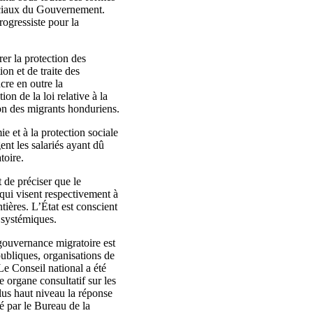
 sociaux du Gouvernement.
rogressiste pour la
er la protection des
on et de traite des
cre en outre la
on de la loi relative à la
ion des migrants honduriens.
e et à la protection sociale
nt les salariés ayant dû
toire.
 de préciser que le
qui visent respectivement à
tières. L’État est conscient
t systémiques.
gouvernance migratoire est
publiques, organisations de
 Le Conseil national a été
 organe consultatif sur les
lus haut niveau la réponse
gé par le Bureau de la