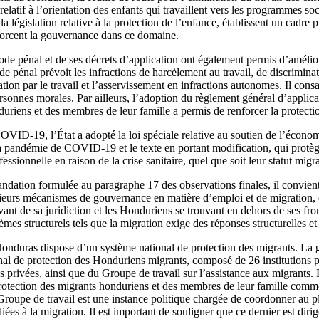
relatif à l’orientation des enfants qui travaillent vers les programmes
 législation relative à la protection de l’enfance, établissent un cadre p
nforcent la gouvernance dans ce domaine.
e pénal et de ses décrets d’application ont également permis d’amélior
e pénal prévoit les infractions de harcèlement au travail, de discriminati
ation par le travail et l’asservissement en infractions autonomes. Il consa
rsonnes morales. Par ailleurs, l’adoption du règlement général d’applicati
duriens et des membres de leur famille a permis de renforcer la protect
ID-19, l’État a adopté la loi spéciale relative au soutien de l’économi
 pandémie de COVID‑19 et le texte en portant modification, qui protège
fessionnelle en raison de la crise sanitaire, quel que soit leur statut migra
dation formulée au paragraphe 17 des observations finales, il convient
ieurs mécanismes de gouvernance en matière d’emploi et de migration, 
evant de sa juridiction et les Honduriens se trouvant en dehors de ses fron
lèmes structurels tels que la migration exige des réponses structurelles e
Honduras dispose d’un système national de protection des migrants. La 
onal de protection des Honduriens migrants, composé de 26 institutions 
ses privées, ainsi que du Groupe de travail sur l’assistance aux migrants.
a protection des migrants honduriens et des membres de leur famille comme
Groupe de travail est une instance politique chargée de coordonner au p
iées à la migration. Il est important de souligner que ce dernier est diri