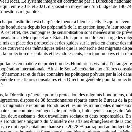
iveau local. Le système intégré est coordonné par la Direction nationale
lle qui, entre 2018 et 2021, disposait en moyenne d’un budget de 140 7
questions migratoires.
haque institution est chargée de mener à bien les activités qui relèven
ts honduriens depuis les préparatifs de la migration jusqu’à leur retour 
 cet effet, des campagnes de sensibilisation sont menées afin de préven
 consulaire au Mexique et aux États-Unis pour prendre en charge les migr
a mis en place des protocoles et des guides sur la prise en charge des mi
des couvrent des thématiques telles que la recherche des migrants dispar
 la protection des enfants et des adolescents, le retour au pays et la réin
portantes en matière de protection des Honduriens vivant à l’étranger r
coopération internationale. Ainsi, le Sous-Secrétariat aux affaires consula
d’harmoniser et de faire connaître les politiques prévues par la loi dan
érale des affaires consulaires et la Direction générale pour la protect
té.
ns, la Direction générale pour la protection des migrants honduriens, qu
migratoires, dispose de 38 fonctionnaires répartis entre le Bureau de la 
aux migrants de retour au Honduras et les unités municipales d’aide aux
naires, on compte neuf agents de protection, huit agents chargés de l’ai
les, deux assistants, deux travailleurs sociaux et deux responsables. En
 Honduriens migrants du Ministère des affaires étrangères et de la coop
as, ce qui représentait une hausse de 20,78 % par rapport au budget de 2
es moyens humains et financiers disponibles au niveau national, le Mini