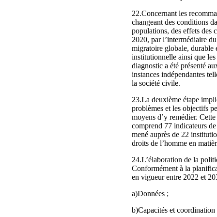
22.Concernant les recommand
changeant des conditions dan
populations, des effets des 
2020, par l’intermédiaire du 
migratoire globale, durable 
institutionnelle ainsi que le
diagnostic a été présenté aux
instances indépendantes tel
la société civile.
23.La deuxième étape impliqu
problèmes et les objectifs p
moyens d’y remédier. Cette é
comprend 77 indicateurs de 
mené auprès de 22 institution
droits de l’homme en matièr
24.L’élaboration de la polit
Conformément à la planificati
en vigueur entre 2022 et 203
a)Données ;
b)Capacités et coordination 