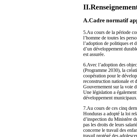
II.Renseignement
A.Cadre normatif app
5.Au cours de la période con
l’homme de toutes les person
l’adoption de politiques et
d’un développement durable o
est assurée.
6.Avec l’adoption des obje
(Programme 2030), la créati
coopération pour le dévelo
reconstruction nationale et 
Gouvernement sur la voie de 
Une législation a également 
développement municipaux
7.Au cours de ces cinq derniè
Honduras a adopté la loi rela
d’inspection du Ministère du
pas les droits de leurs sala
concerne le travail des enfa
travail protégé des adolesce