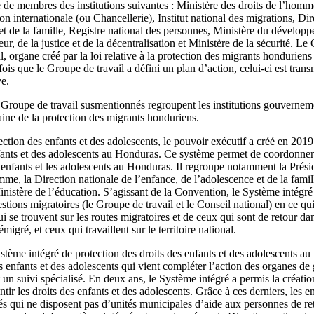
e membres des institutions suivantes : Ministère des droits de l’homme
on internationale (ou Chancellerie), Institut national des migrations, Di
et de la famille, Registre national des personnes, Ministère du développ
ieur, de la justice et de la décentralisation et Ministère de la sécurité. L
l, organe créé par la loi relative à la protection des migrants hondurien
ois que le Groupe de travail a défini un plan d’action, celui-ci est trans
ve.
e Groupe de travail susmentionnés regroupent les institutions gouvernem
aine de la protection des migrants honduriens.
ection des enfants et des adolescents, le pouvoir exécutif a créé en 201
nfants et des adolescents au Honduras. Ce système permet de coordonner
s enfants et les adolescents au Honduras. Il regroupe notamment la Prés
me, la Direction nationale de l’enfance, de l’adolescence et de la famill
 Ministère de l’éducation. S’agissant de la Convention, le Système intégré
estions migratoires (le Groupe de travail et le Conseil national) en ce qu
ui se trouvent sur les routes migratoires et de ceux qui sont de retour da
migré, et ceux qui travaillent sur le territoire national.
stème intégré de protection des droits des enfants et des adolescents au
s enfants et des adolescents qui vient compléter l’action des organes d
t un suivi spécialisé. En deux ans, le Système intégré a permis la créati
ir les droits des enfants et des adolescents. Grâce à ces derniers, les en
 qui ne disposent pas d’unités municipales d’aide aux personnes de re