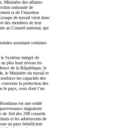
, Ministère des affaires
rection nationale de
ement et de l’insertion
e Groupe de travail vient donc
s et des membres de leur
mis au Conseil national, qui
entales assumant certaines
9 le Système intégré de
 au plus haut niveau les
idence de la République, le
e, le Ministère du travail et
 renforce les capacités des
i concerne la protection des
ns le pays, ceux dont l’un
 Honduras est une entité
e gouvernance migratoire
on de 164 des 298 conseils
fants et les adolescents de
tour au pays bénéficient