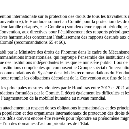
ntion internationale sur la protection des droits de tous les travailleur
 Convention »), le Honduras soumet au Comité pour la protection des droit
leur famille (ci-après, « le Comité ») son deuxième rapport périodique,
a Convention, aux directives pour l’établissement des rapports périodiques
ctives harmonisées concernant l’établissement des rapports destinés aux 
u Comité (recommandations 65 et 66).
établi par le Ministère des droits de l’homme dans le cadre du Mécanisme
ommandations internationales, qui regroupe l’ensemble des institutions d
i que des institutions indépendantes telles que le ministère public. Lors d
s institutions compétentes qui composent le Groupe spécial d’interventio
s recommandations du Système de suivi des recommandations du Hondura
 pour remplir les obligations découlant de la Convention aux fins de la 
 les principales mesures adoptées par le Honduras entre 2017 et 2021 af
tions formulées par le Comité. Il décrit également les difficultés et les
 l’augmentation de la mobilité humaine au niveau mondial.
attachement au respect de ses obligations internationales et des princi
sa population et des organismes internationaux de protection des droits 
nts défis doivent encore être relevés pour répondre au phénomène migra
ue l’un des domaines d’action prioritaires de l’État.