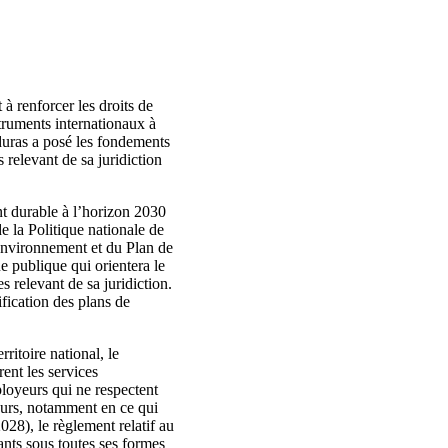
à renforcer les droits de
struments internationaux à
duras a posé les fondements
 relevant de sa juridiction
 durable à l’horizon 2030
 la Politique nationale de
environnement et du Plan de
e publique qui orientera le
 relevant de sa juridiction.
ification des plans de
rritoire national, le
rent les services
ployeurs qui ne respectent
leurs, notamment en ce qui
028), le règlement relatif au
ants sous toutes ses formes