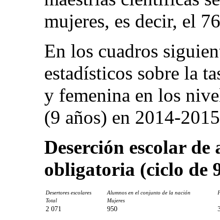
mujeres, es decir, el 7
En los cuadros siguien
estadísticos sobre la ta
y femenina en los nive
(9 años) en 2014-2015
Deserción escolar de
obligatoria (ciclo de
Desertores escolares
Alumnos en el conjunto de la nación
P
Total
Mujeres
2 071
950