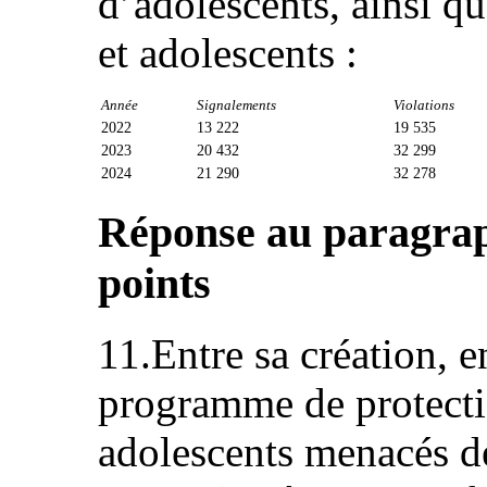
d’adolescents, ainsi q
et adolescents :
Année
Signalements
Violations
2022
13 222
19 535
2023
20 432
32 299
2024
21 290
32 278
Réponse au paragraphe
points
11.Entre sa création, e
programme de protecti
adolescents menacés de