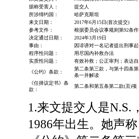
据称受害人：
提交人
所涉缔约国：
哈萨克斯坦
来文日期：
2017年6月15日(首次提交)
参考文件：
根据委员会议事规则第92条作出
决定通过日期：
2024年3月19日
事由：
因诽谤对一名记者提出刑事起
程序性问题：
用尽国内补救办法
实质性问题：
有效补救；公正审判；表达自
第二条第三款，与第十四条第
《公约》条款：
条一并解读
《任择议定书》条
第二条和第五条第二款(丑)项
款：
1.来文提交人是N.
1986年出生。她声