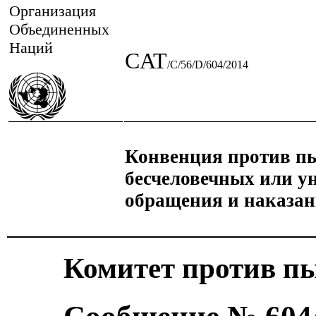
Организация
Объединенных
Наций
CAT
/C/56/D/604/2014
Конвенция против пы
бесчеловечных или у
обращения и наказа
Комитет против п