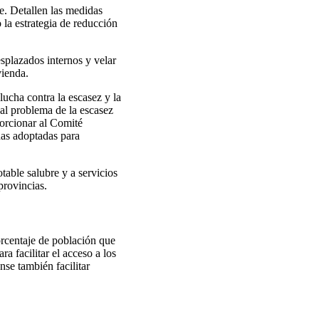
te. Detallen las medidas
 la estrategia de reducción
splazados internos y velar
vienda.
 lucha contra la escasez y la
 al problema de la escasez
porcionar al Comité
das adoptadas para
table salubre y a servicios
provincias.
rcentaje de población que
a facilitar el acceso a los
nse también facilitar