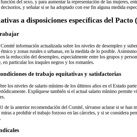
unción del sexo, y para aumentar la representación de las mujeres, entre
 decisorios, y señalar si se ha adoptado con ese fin alguna medida espec
ativas a disposiciones específicas del Pacto (
trabajar
l Comité información actualizada sobre los niveles de desempleo y sub
 étnico y zonas rurales o urbanas, en la medida de lo posible. Asimismo
o en la reducción del desempleo, especialmente entre los grupos y pers
 en particular los iraquíes negros y los romaníes.
ondiciones de trabajo equitativas y satisfactorias
bre los niveles de salario mínimo de los últimos años en el Estado parte, 
eriódicamente. Explíquese también si el actual salario mínimo permite v
es.
31 de la anterior recomendación del Comité, sírvanse aclarar si se han
iras a prohibir el trabajo forzoso en las cárceles, y si se considera per
.
ndicales