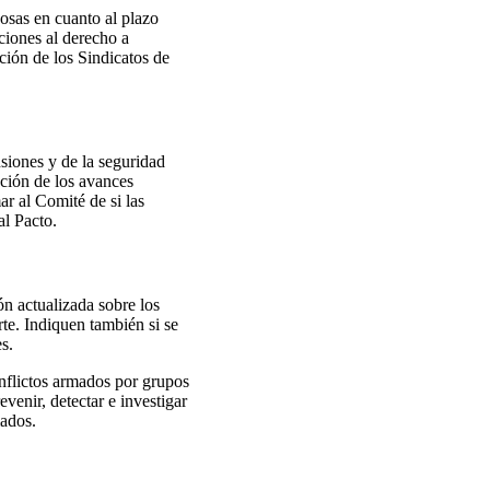
cosas en cuanto al plazo
cciones al derecho a
ación de los Sindicatos de
nsiones y de la seguridad
ación de los avances
ar al Comité de si las
al Pacto.
ón actualizada sobre los
rte. Indiquen también si se
s.
onflictos armados por grupos
enir, detectar e investigar
mados.