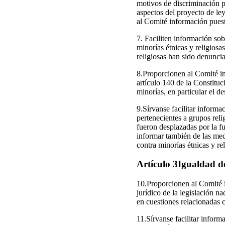
motivos de discriminación pr
aspectos del proyecto de ley
al Comité información puesta
7. Faciliten información so
minorías étnicas y religiosa
religiosas han sido denunci
8.Proporcionen al Comité in
artículo 140 de la Constitu
minorías, en particular el 
9.Sírvanse facilitar informa
pertenecientes a grupos reli
fueron desplazadas por la fu
informar también de las medi
contra minorías étnicas y re
Artículo 3Igualdad d
10.Proporcionen al Comité i
jurídico de la legislación na
en cuestiones relacionadas 
11.Sírvanse facilitar inform