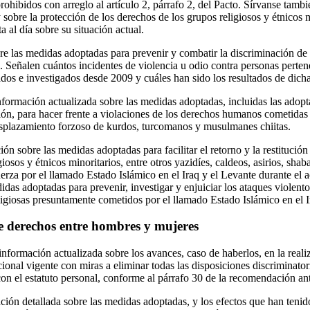
ohibidos con arreglo al artículo 2, párrafo 2, del Pacto. Sírvanse tambié
 sobre la protección de los derechos de los grupos religiosos y étnicos 
 al día sobre su situación actual.
bre las medidas adoptadas para prevenir y combatir la discriminación de 
s. Señalen cuántos incidentes de violencia u odio contra personas perten
ados e investigados desde 2009 y cuáles han sido los resultados de dich
formación actualizada sobre las medidas adoptadas, incluidas las adopt
ción, para hacer frente a violaciones de los derechos humanos cometidas 
desplazamiento forzoso de kurdos, turcomanos y musulmanes chiitas.
ción sobre las medidas adoptadas para facilitar el retorno y la restitució
giosos y étnicos minoritarios, entre otros yazidíes, caldeos, asirios, sh
erza por el llamado Estado Islámico en el Iraq y el Levante durante el a
das adoptadas para prevenir, investigar y enjuiciar los ataques violent
ligiosas presuntamente cometidos por el llamado Estado Islámico en el I
e derechos entre hombres y mujeres
nformación actualizada sobre los avances, caso de haberlos, en la real
cional vigente con miras a eliminar todas las disposiciones discriminatori
con el estatuto personal, conforme al párrafo 30 de la recomendación an
ación detallada sobre las medidas adoptadas, y los efectos que han tenido