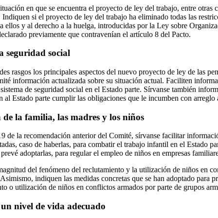
ituación en que se encuentra el proyecto de ley del trabajo, entre otras 
 Indiquen si el proyecto de ley del trabajo ha eliminado todas las restri
e a ellos y al derecho a la huelga, introducidas por la Ley sobre Organiz
eclarado previamente que contravenían el artículo 8 del Pacto.
a seguridad social
des rasgos los principales aspectos del nuevo proyecto de ley de las pe
ité información actualizada sobre su situación actual. Faciliten inform
 sistema de seguridad social en el Estado parte. Sírvanse también inform
n al Estado parte cumplir las obligaciones que le incumben con arreglo 
de la familia, las madres y los niños
9 de la recomendación anterior del Comité, sírvanse facilitar informaci
adas, caso de haberlas, para combatir el trabajo infantil en el Estado pa
prevé adoptarlas, para regular el empleo de niños en empresas familiare
magnitud del fenómeno del reclutamiento y la utilización de niños en c
 Asimismo, indiquen las medidas concretas que se han adoptado para prev
nto o utilización de niños en conflictos armados por parte de grupos ar
 un nivel de vida adecuado