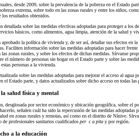
anuales, desde 2009, sobre la prevalencia de la pobreza en el Estado par
obreza extrema, sobre todo en las zonas rurales y entre los niños, como
 los resultados obtenidos.
 detallada sobre las medidas efectivas adoptadas para proteger a los de
rvicios básicos, como alimentos, agua limpia, atención de la salud y vi
 aprobado la política de vivienda y, de ser así, detallar sus efectos en la
as. Faciliten información sobre las medidas adoptadas para hacer frente
n las zonas rurales, y sobre los efectos de dichas medidas. Sírvanse pro
re el número de personas sin hogar en el Estado parte y sobre las medi
 estas personas a la vivienda.
tualizada sobre las medidas adoptadas para mejorar el acceso al agua po
 el Estado parte, y datos actualizados sobre dicho acceso en todas las 
la salud física y mental
, desglosada por sector económico y ubicación geográfica, sobre el po
 hacerlo, señalen cuál ha sido la repercusión de las medidas adoptadas par
salud en zonas rurales y remotas, así como en el distrito de Nínive. Sírva
 de profesionales sanitarios cualificados
per c a pita
y por región.
echo a la educación