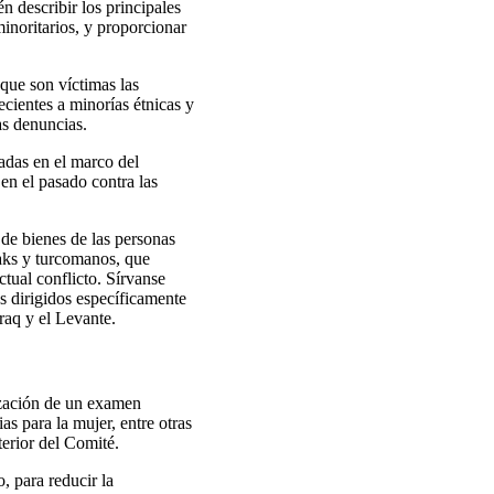
n describir los principales
minoritarios, y proporcionar
que son víctimas las
ecientes a minorías étnicas y
as denuncias.
adas en el marco del
en el pasado contra las
n de bienes de las personas
abaks y turcomanos, que
ctual conflicto. Sírvanse
os dirigidos específicamente
raq y el Levante.
ización de un examen
as para la mujer, entre otras
terior del Comité.
, para reducir la