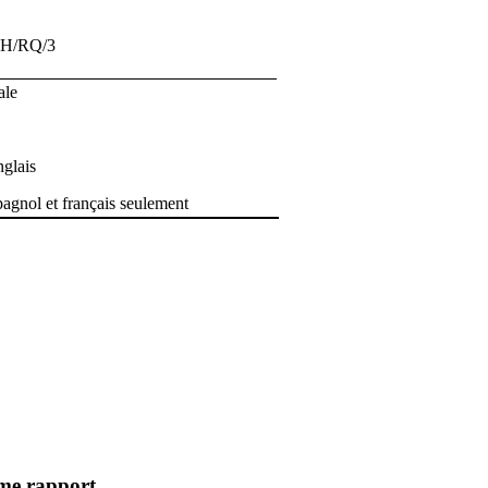
IH/RQ/3
ale
nglais
pagnol et français seulement
ème rapport