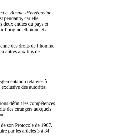
nci c. Bosnie ‑Herzégovine
,
est pendante, car elle
s deux entités du pays et
ur l’origine ethnique et à
éenne des droits de l’homme
 ou autres aux fins de
églementation relatives à
é exclusive des autorités
tions définit les compétences
oits des étrangers auxquels
ne.
t de son Protocole de 1967.
ire par les articles 3 à 34