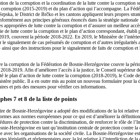
on de la corruption et la coordination de la lutte contre la corruption 
 la corruption (2015‑2019) et du plan d’action qui l’accompagne. La Féd
pska, le District de Brčko et les cantons appliquent leurs propres straté
onformément aux principes généraux énoncés dans la stratégie nationale ; 
s appropriées de lutte contre la corruption et d’assurer un meilleur accès
e de lutte contre la corruption et le plan d’action correspondant, établi 
n 2019, couvrent la période 2018-2022. En 2019, le Ministère de l’intéri
r le signalement de cas présumés de corruption et d’autres irrégularités
nsi que des instructions pour le signalement de faits de corruption et 
ntre la corruption de la Fédération de Bosnie-Herzégovine couvre la péri
 2018-2019. Afin d’améliorer l’accès à la justice, le Conseil supérieur d
le plan d’action de lutte contre la corruption (2018-2019), le Code de 
tère public. Il a en outre mis au point un nouveau formulaire pour la d
iaires et pris des mesures pour vérifier ces informations.
es 7 et 8 de la liste de points
e de Bosnie-Herzégovine a adopté des modifications de la loi relative à 
ormes aux normes européennes pour ce qui est d’améliorer la définition 
cédures de protection contre la discrimination, de renforcer le rôle de l’
nie‑Herzégovine en tant qu’institution centrale de protection contre la 
e avec les organisations de la société civile. La Bosnie-Herzégovine es
es législatifs et réglementaires avec la loi relative à l’interdiction de la