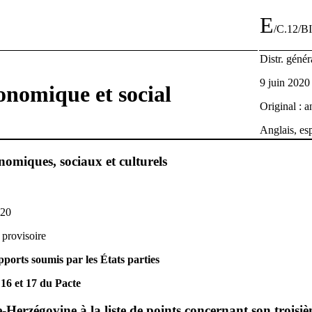
E
/C.12/B
Distr. génér
9 juin 2020
onomique et social
Original : a
Anglais, es
nomiques, sociaux et culturels
020
 provisoire
ports soumis par les États parties
 16 et 17 du Pacte
-Herzégovine à la liste de points concernant son troisi