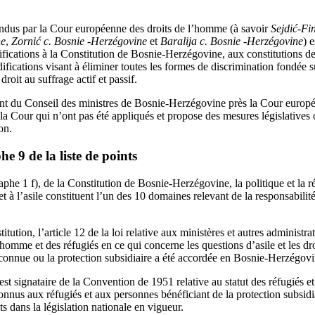
endus par la Cour européenne des droits de l’homme (à savoir
Sejdić-Fi
ne
,
Zornić c. Bosnie ‑Herzégovine
et
Baralija c. Bosnie ‑Herzégovine
) 
fications à la Constitution de Bosnie-Herzégovine, aux constitutions de
ifications visant à éliminer toutes les formes de discrimination fondée s
droit au suffrage actif et passif.
nt du Conseil des ministres de Bosnie-Herzégovine près la Cour europ
de la Cour qui n’ont pas été appliqués et propose des mesures législatives
on.
 9 de la liste de points
raphe 1 f), de la Constitution de Bosnie-Herzégovine, la politique et la r
t à l’asile constituent l’un des 10 domaines relevant de la responsabilit
ution, l’article 12 de la loi relative aux ministères et autres administra
’homme et des réfugiés en ce qui concerne les questions d’asile et les dr
reconnue ou la protection subsidiaire a été accordée en Bosnie‑Herzégovi
t signataire de la Convention de 1951 relative au statut des réfugiés e
onnus aux réfugiés et aux personnes bénéficiant de la protection subsidia
ts dans la législation nationale en vigueur.