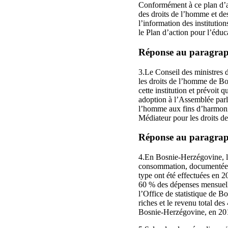
Conformément à ce plan d’a
des droits de l’homme et des
l’information des instituti
le Plan d’action pour l’édu
Réponse au paragraphe
3.Le Conseil des ministres d
les droits de l’homme de Bo
cette institution et prévoit
adoption à l’Assemblée par
l’homme aux fins d’harmonis
Médiateur pour les droits d
Réponse au paragraphe
4.En Bosnie-Herzégovine, la
consommation, documentée d
type ont été effectuées en 2
60 % des dépenses mensuell
l’Office de statistique de B
riches et le revenu total de
Bosnie‑Herzégovine, en 201