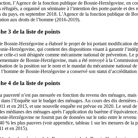
ction, l’Agence de la fonction publique de Bosnie-Herzégovine, en coo
 réfugiés, a organisé un séminaire à l’intention des porte-parole et des 
ons du pays, en septembre 2018. L’Agence de la fonction publique de B
cation aux droits de l’homme (2016-2019).
 3 de la liste de points
e Bosnie-Herzégovine a élaboré le projet de loi portant modification de 
snie-Herzégovine, qui contient des dispositions visant à garantir l’in
 que celle-ci soit désignée comme mécanisme national de prévention. Le p
lementaire de Bosnie-Herzégovine, mais a été renvoyé à la Commission 
ation de la position sur le nom et le mandat du mécanisme national de 
e l’homme de Bosnie-Herzégovine a conservé son statut d’accréditation
 4 de la liste de points
 pauvreté n’est pas mesurée en fonction du revenu des ménages, mais e
ans l’Enquête sur le budget des ménages. Au cours des dix dernières 
011 et en 2015, et une nouvelle enquête est prévue en 2020. Le seuil de p
es médianes des ménages après l’application du barème d’équivalence. 
osnie‑Herzégovine ne fournit pas de données sur le ratio entre le revenu 
s 40 % les plus pauvres (voir appendice, tableau 1 sur les mesures de la 
1 et en 2015).