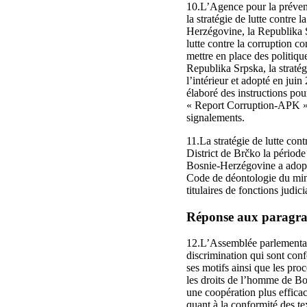
10.L’Agence pour la préventi
la stratégie de lutte contre
Herzégovine, la Republika Sr
lutte contre la corruption c
mettre en place des politique
Republika Srpska, la stratégi
l’intérieur et adopté en jui
élaboré des instructions pou
« Report Corruption-APK » ai
signalements.
11.La stratégie de lutte co
District de Brčko la période
Bosnie‑Herzégovine a adopté 
Code de déontologie du minis
titulaires de fonctions judic
Réponse aux paragraph
12.L’Assemblée parlementair
discrimination qui sont conf
ses motifs ainsi que les pro
les droits de l’homme de Bos
une coopération plus efficac
quant à la conformité des text