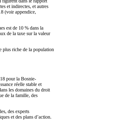
 figurent dans le rapport
es et indirectes, et autres
18 (voir appendice,
ues est de 10 % dans la
x de la taxe sur la valeur
e plus riche de la population
18 pour la Bosnie-
ance réelle stable et
 dans les domaines du droit
e de la famille, des
es, des experts
ques et des plans d’action.