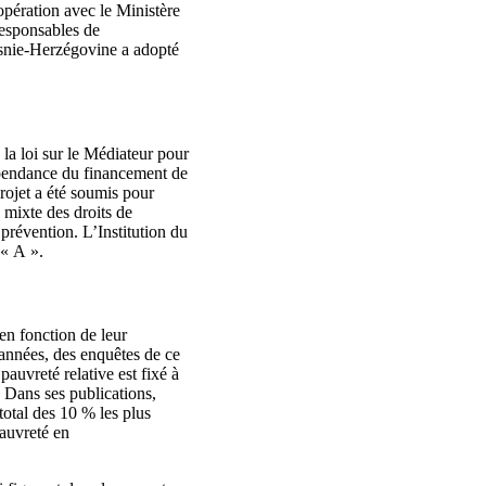
pération avec le Ministère
responsables de
osnie-Herzégovine a adopté
la loi sur le Médiateur pour
dépendance du financement de
rojet a été soumis pour
mixte des droits de
prévention. L’Institution du
 « A ».
n fonction de leur
années, des enquêtes de ce
auvreté relative est fixé à
Dans ses publications,
total des 10 % les plus
pauvreté en