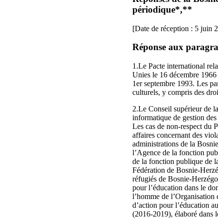
périodique
*
,
**
[Date de réception : 5 juin 
Réponse aux paragraph
1.Le Pacte international rel
Unies le 16 décembre 1966 et
1er septembre 1993. Les part
culturels, y compris des droi
2.Le Conseil supérieur de l
informatique de gestion des 
Les cas de non‑respect du Pa
affaires concernant des viola
administrations de la Bosnie
l’Agence de la fonction pu
de la fonction publique de l
Fédération de Bosnie‑Herzé
réfugiés de Bosnie-Herzégo
pour l’éducation dans le do
l’homme de l’Organisation 
d’action pour l’éducation a
(2016-2019), élaboré dans 