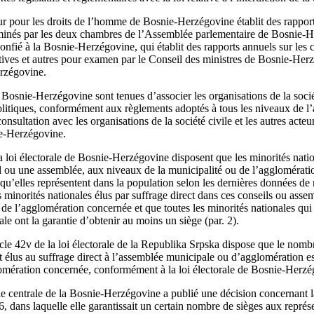
ur pour les droits de l’homme de Bosnie-Herzégovine établit des rapport
aminés par les deux chambres de l’Assemblée parlementaire de Bosnie-H
 confié à la Bosnie-Herzégovine, qui établit des rapports annuels sur les 
tives et autres pour examen par le Conseil des ministres de Bosnie-Her
rzégovine.
e Bosnie-Herzégovine sont tenues d’associer les organisations de la soci
olitiques, conformément aux règlements adoptés à tous les niveaux de l’
nsultation avec les organisations de la société civile et les autres acteur
ie‑Herzégovine.
la loi électorale de Bosnie‑Herzégovine disposent que les minorités natio
l ou une assemblée, aux niveaux de la municipalité ou de l’agglomérati
u’elles représentent dans la population selon les dernières données de 
minorités nationales élus par suffrage direct dans ces conseils ou assem
u de l’agglomération concernée et que toutes les minorités nationales qu
ale ont la garantie d’obtenir au moins un siège (par. 2).
cle 42v de la loi électorale de la Republika Srpska dispose que le nomb
t élus au suffrage direct à l’assemblée municipale ou d’agglomération est
lomération concernée, conformément à la loi électorale de Bosnie‑Herzé
 centrale de la Bosnie-Herzégovine a publié une décision concernant l
6, dans laquelle elle garantissait un certain nombre de sièges aux représ