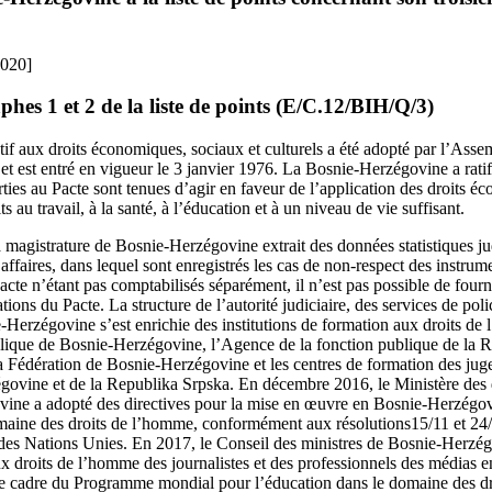
2020]
es 1 et 2 de la liste de points (E/C.12/BIH/Q/3)
atif aux droits économiques, sociaux et culturels a été adopté par l’Ass
 est entré en vigueur le 3 janvier 1976. La Bosnie‑Herzégovine a ratifi
ies au Pacte sont tenues d’agir en faveur de l’application des droits é
ts au travail, à la santé, à l’éducation et à un niveau de vie suffisant.
a magistrature de Bosnie-Herzégovine extrait des données statistiques ju
affaires, dans lequel sont enregistrés les cas de non‑respect des instrume
cte n’étant pas comptabilisés séparément, il n’est pas possible de fourn
tions du Pacte. La structure de l’autorité judiciaire, des services de poli
‑Herzégovine s’est enrichie des institutions de formation aux droits de
blique de Bosnie‑Herzégovine, l’Agence de la fonction publique de la 
a Fédération de Bosnie-Herzégovine et les centres de formation des juge
govine et de la Republika Srpska. En décembre 2016, le Ministère des 
vine a adopté des directives pour la mise en œuvre en Bosnie-Herzég
maine des droits de l’homme, conformément aux résolutions15/11 et 24/
des Nations Unies. En 2017, le Conseil des ministres de Bosnie-Herzég
ux droits de l’homme des journalistes et des professionnels des médias
le cadre du Programme mondial pour l’éducation dans le domaine des d