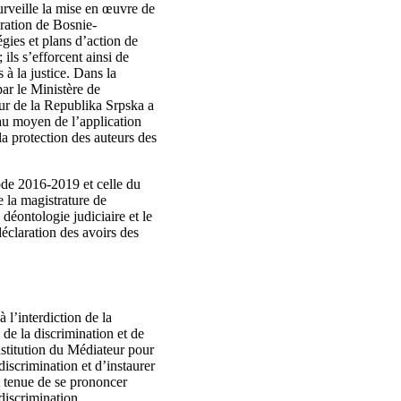
surveille la mise en œuvre de
ération de Bosnie-
gies et plans d’action de
ils s’efforcent ainsi de
 à la justice. Dans la
par le Ministère de
eur de la Republika Srpska a
 au moyen de l’application
la protection des auteurs des
ode 2016-2019 et celle du
e la magistrature de
déontologie judiciaire et le
éclaration des avoirs des
l’interdiction de la
de la discrimination et de
Institution du Médiateur pour
discrimination et d’instaurer
t tenue de se prononcer
 discrimination.