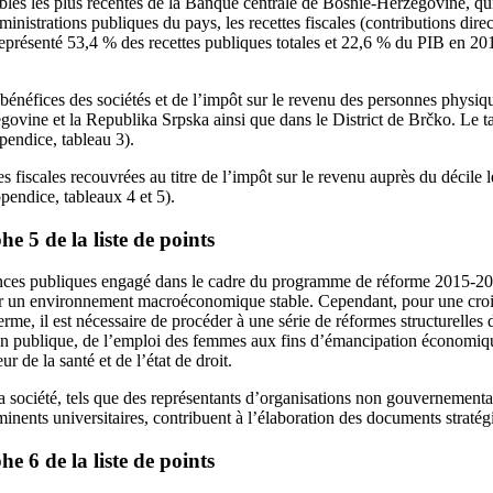
bles les plus récentes de la Banque centrale de Bosnie‑Herzégovine, qui
ministrations publiques du pays, les recettes fiscales (contributions direct
 représenté 53,4 % des recettes publiques totales et 22,6 % du PIB en 20
 bénéfices des sociétés et de l’impôt sur le revenu des personnes physiq
ovine et la Republika Srpska ainsi que dans le District de Brčko. Le tau
pendice, tableau 3).
s fiscales recouvrées au titre de l’impôt sur le revenu auprès du décile l
ppendice, tableaux 4 et 5).
 5 de la liste de points
ances publiques engagé dans le cadre du programme de réforme 2015-20
r un environnement macroéconomique stable. Cependant, pour une croiss
erme, il est nécessaire de procéder à une série de réformes structurelles
tion publique, de l’emploi des femmes aux fins d’émancipation économiqu
ur de la santé et de l’état de droit.
 société, tels que des représentants d’organisations non gouvernemental
nents universitaires, contribuent à l’élaboration des documents stratégi
 6 de la liste de points