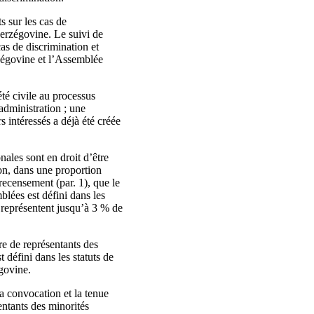
s sur les cas de
erzégovine. Le suivi de
cas de discrimination et
zégovine et l’Assemblée
été civile au processus
administration ; une
s intéressés a déjà été créée
nales sont en droit d’être
on, dans une proportion
recensement (par. 1), que le
blées est défini dans les
i représentent jusqu’à 3 % de
re de représentants des
 défini dans les statuts de
govine.
a convocation et la tenue
entants des minorités