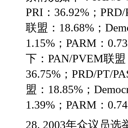
PRI：36.92%；PRD/PT
联盟：18.68%；Demo
1.15%；PARM：0
下：PAN/PVEM联盟：
36.75%；PRD/PT/PAS
盟：18.85%；Democ
1.39%；PARM：0.7
28. 2003年众议