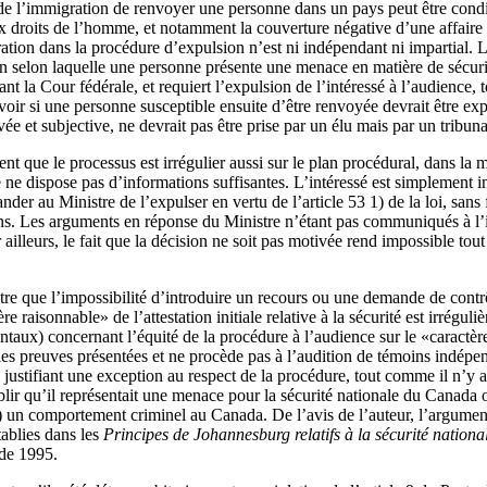
 de l’immigration de renvoyer une personne dans un pays peut être cond
x droits de l’homme, et notamment la couverture négative d’une affaire 
ation dans la procédure d’expulsion n’est ni indépendant ni impartial. L
on selon laquelle une personne présente une menace en matière de sécurit
t la Cour fédérale, et requiert l’expulsion de l’intéressé à l’audience, t
voir si une personne susceptible ensuite d’être renvoyée devrait être exp
ée et subjective, ne devrait pas être prise par un élu mais par un tribun
nt que le processus est irrégulier aussi sur le plan procédural, dans la
e ne dispose pas d’informations suffisantes. L’intéressé est simplement 
r au Ministre de l’expulser en vertu de l’article 53 1) de la loi, sans fo
ons. Les arguments en réponse du Ministre n’étant pas communiqués à l’in
 ailleurs, le fait que la décision ne soit pas motivée rend impossible tout
utre que l’impossibilité d’introduire un recours ou une demande de contrô
re raisonnable» de l’attestation initiale relative à la sécurité est irrégul
taux) concernant l’équité de la procédure à l’audience sur le «caractère
es preuves présentées et ne procède pas à l’audition de témoins indépen
 justifiant une exception au respect de la procédure, tout comme il n’y av
lir qu’il représentait une menace pour la sécurité nationale du Canada o
un comportement criminel au Canada. De l’avis de l’auteur, l’argument 
ablies dans les
Principes de Johannesburg relatifs à la sécurité national
de 1995.