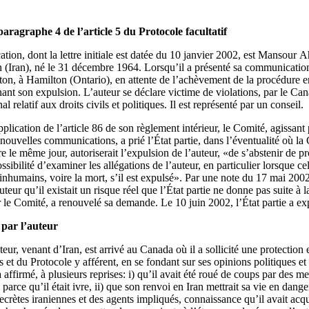
paragraphe 4 de l’article 5 du Protocole facultatif
ion, dont la lettre initiale est datée du 10 janvier 2002, est Mansour Ah
 (Iran), né le 31 décembre 1964. Lorsqu’il a présenté sa communication, 
on, à Hamilton (Ontario), en attente de l’achèvement de la procédure 
 son expulsion. L’auteur se déclare victime de violations, par le Canada
l relatif aux droits civils et politiques. Il est représenté par un conseil.
plication de l’article 86 de son règlement intérieur, le Comité, agissant 
nouvelles communications, a prié l’État partie, dans l’éventualité où la
re le même jour, autoriserait l’expulsion de l’auteur, «de s’abstenir de p
ssibilité d’examiner les allégations de l’auteur, en particulier lorsque cel
s inhumains, voire la mort, s’il est expulsé». Par une note du 17 mai 2002
auteur qu’il existait un risque réel que l’État partie ne donne pas suite 
 le Comité, a renouvelé sa demande. Le 10 juin 2002, l’État partie a expu
 par l’auteur
eur, venant d’Iran, est arrivé au Canada où il a sollicité une protection
és et du Protocole y afférent, en se fondant sur ses opinions politiques 
 a affirmé, à plusieurs reprises: i) qu’il avait été roué de coups par des
parce qu’il était ivre, ii) que son renvoi en Iran mettrait sa vie en dange
crètes iraniennes et des agents impliqués, connaissance qu’il avait acqu