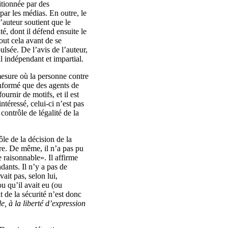
itionnée par des
par les médias. En outre, le
’auteur soutient que le
é, dont il défend ensuite le
out cela avant de se
ulsée. De l’avis de l’auteur,
al indépendant et impartial.
 mesure où la personne contre
informé que des agents de
urnir de motifs, et il est
téressé, celui‑ci n’est pas
 contrôle de légalité de la
le de la décision de la
ière. De même, il n’a pas pu
 raisonnable». Il affirme
dants. Il n’y a pas de
ait pas, selon lui,
u qu’il avait eu (ou
de la sécurité n’est donc
e, à la liberté d’expression