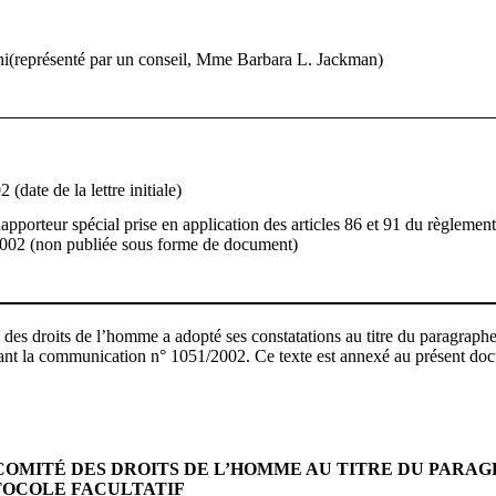
(représenté par un conseil, Mme Barbara L. Jackman)
 (date de la lettre initiale)
pporteur spécial prise en application des articles 86 et 91 du règlement
 2002 (non publiée sous forme de document)
es droits de l’homme a adopté ses constatations au titre du paragraphe 
nant la communication n° 1051/2002. Ce texte est annexé au présent do
COMITÉ DES DROITS DE L’HOMME AU TITRE DU PARAG
OTOCOLE FACULTATIF