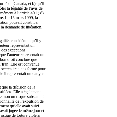
urité du Canada, et b) qu’il
ler la légalité de l’avis de
rmément à l’article 40 1) 8)
tre. Le 15 mars 1999, la
ration pouvait constituer
é la demande de libération.
galité, considérant qu’il y
auteur représentait un
é des exceptions
que l’auteur représentait un
 bon droit conclure que
 l’Iran. Elle est convenue
s secrets iraniens formé pour
le il représentait un danger
 que la décision de la
tifiée». Elle a également
et non un risque substantiel
tionnalité de l’expulsion de
ement qu’elle avait suivi
 avait jugée le même jour et
risque de torture violera