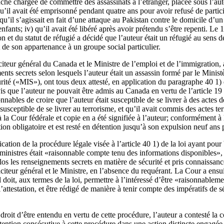
nche chargée de commettre des assassinats à l’étranger, placée sous l’aut
 qu’il avait été emprisonné pendant quatre ans pour avoir refusé de parti
qu’il s’agissait en fait d’une attaque au Pakistan contre le domicile d’un
fants; iv) qu’il avait été libéré après avoir prétendu s’être repenti. Le 1
et du statut de réfugié a décidé que l’auteur était un réfugié au sens 
t de son appartenance à un groupe social particulier.
citeur général du Canada et le Ministre de l’emploi et de l’immigration, 
ts secrets selon lesquels l’auteur était un assassin formé par le Minist
rité («MIS»), ont tous deux attesté, en application du paragraphe 40 1) 
avis que l’auteur ne pouvait être admis au Canada en vertu de l’article 19 
onnables de croire que l’auteur était susceptible de se livrer à des actes de
sceptible de se livrer au terrorisme, et qu’il avait commis des actes te
 à la Cour fédérale et copie en a été signifiée à l’auteur; conformément à l’
tion obligatoire et est resté en détention jusqu’à son expulsion neuf ans p
cation de la procédure légale visée à l’article 40 1) de la loi ayant pour
es ministres était «raisonnable compte tenu des informations disponibles»,
os les renseignements secrets en matière de sécurité et pris connaissan
iciteur général et le Ministre, en l’absence du requérant. La Cour a ens
 doit, aux termes de la loi, permettre à l’intéressé d’être «raisonnablem
attestation, et être rédigé de manière à tenir compte des impératifs de séc
droit d’être entendu en vertu de cette procédure, l’auteur a contesté la c
détention consécutive à cette procédure dans une action distincte engagée