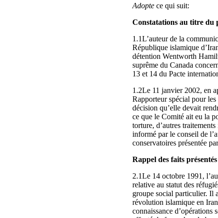
Adopte
ce qui suit:
Constatations au titre du 
1.1L’auteur de la communicat
République islamique d’Iran
détention Wentworth Hamilt
suprême du Canada concernant
13 et 14 du Pacte internationa
1.2Le 11 janvier 2002, en ap
Rapporteur spécial pour les 
décision qu’elle devait rend
ce que le Comité ait eu la po
torture, d’autres traitement
informé par le conseil de l’
conservatoires présentée par
Rappel des faits présentés
2.1Le 14 octobre 1991, l’aut
relative au statut des réfugi
groupe social particulier. Il
révolution islamique en Iran 
connaissance d’opérations se