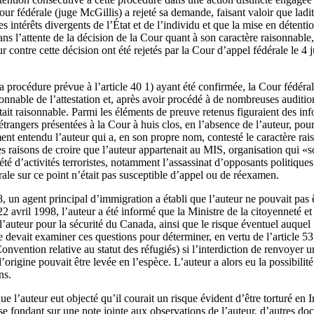
r fédérale (juge McGillis) a rejeté sa demande, faisant valoir que ladit
es intérêts divergents de l’État et de l’individu et que la mise en détenti
dans l’attente de la décision de la Cour quant à son caractère raisonnable, 
r contre cette décision ont été rejetés par la Cour d’appel fédérale le 4 j
la procédure prévue à l’article 40 1) ayant été confirmée, la Cour fédér
sonnable de l’attestation et, après avoir procédé à de nombreuses audition
était raisonnable. Parmi les éléments de preuve retenus figuraient des inf
trangers présentées à la Cour à huis clos, en l’absence de l’auteur, pour
nt entendu l’auteur qui a, en son propre nom, contesté le caractère rais
des raisons de croire que l’auteur appartenait au MIS, organisation qui «
té d’activités terroristes, notamment l’assassinat d’opposants politique
ale sur ce point n’était pas susceptible d’appel ou de réexamen.
98, un agent principal d’immigration a établi que l’auteur ne pouvait pas
 avril 1998, l’auteur a été informé que la Ministre de la citoyenneté et 
l’auteur pour la sécurité du Canada, ainsi que le risque éventuel auquel il
 devait examiner ces questions pour déterminer, en vertu de l’article 53 1
Convention relative au statut des réfugiés) si l’interdiction de renvoyer u
rigine pouvait être levée en l’espèce. L’auteur a alors eu la possibilit
ns.
 l’auteur eut objecté qu’il courait un risque évident d’être torturé en I
 se fondant sur une note jointe aux observations de l’auteur, d’autres do