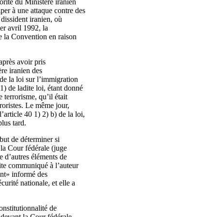
orité du Ministère iranien
ciper à une attaque contre des
 dissident iranien, où
er avril 1992, la
de la Convention en raison
après avoir pris
ère iranien des
de la loi sur l’immigration
1) de ladite loi, étant donné
 terrorisme, qu’il était
rroristes. Le même jour,
article 40 1) 2) b) de la loi,
lus tard.
 but de déterminer si
 la Cour fédérale (juge
ce d’autres éléments de
uite communiqué à l’auteur
ent» informé des
urité nationale, et elle a
onstitutionnalité de
 devant la Cour fédérale.