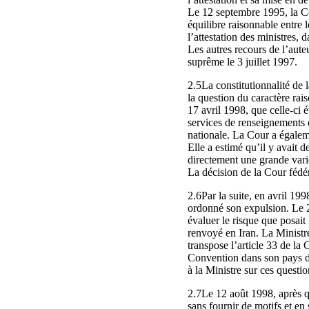
Le 12 septembre 1995, la Cou
équilibre raisonnable entre l
l’attestation des ministres, 
Les autres recours de l’auteu
suprême le 3 juillet 1997.
2.5La constitutionnalité de 
la question du caractère rai
17 avril 1998, que celle‑ci 
services de renseignements é
nationale. La Cour a égaleme
Elle a estimé qu’il y avait 
directement une grande varié
La décision de la Cour fédér
2.6Par la suite, en avril 19
ordonné son expulsion. Le 22
évaluer le risque que posait 
renvoyé en Iran. La Ministre
transpose l’article 33 de la 
Convention dans son pays d’o
à la Ministre sur ces questio
2.7Le 12 août 1998, après que
sans fournir de motifs et en