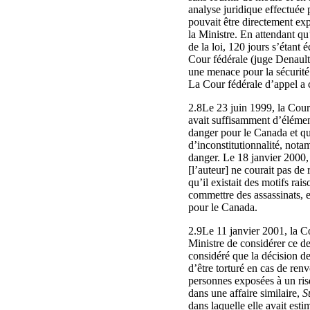
analyse juridique effectuée 
pouvait être directement expu
la Ministre. En attendant qu
de la loi, 120 jours s’étant
Cour fédérale (juge Denault)
une menace pour la sécurité 
La Cour fédérale d’appel a 
2.8Le 23 juin 1999, la Cour f
avait suffisamment d’élément
danger pour le Canada et que
d’inconstitutionnalité, nota
danger. Le 18 janvier 2000, 
[l’auteur] ne courait pas de 
qu’il existait des motifs rai
commettre des assassinats, et
pour le Canada.
2.9Le 11 janvier 2001, la Co
Ministre de considérer ce d
considéré que la décision de
d’être torturé en cas de renv
personnes exposées à un risq
dans une affaire similaire,
S
dans laquelle elle avait est