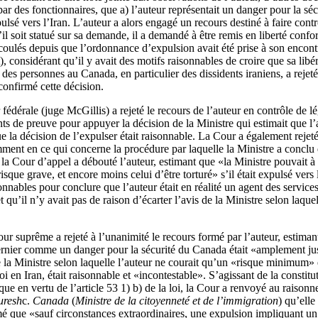
par des fonctionnaires, que a) l’auteur représentait un danger pour la séc
lsé vers l’Iran. L’auteur a alors engagé un recours destiné à faire contrô
’il soit statué sur sa demande, il a demandé à être remis en liberté confo
 écoulés depuis que l’ordonnance d’expulsion avait été prise à son encon
, considérant qu’il y avait des motifs raisonnables de croire que sa libé
des personnes au Canada, en particulier des dissidents iraniens, a rejet
confirmé cette décision.
édérale (juge McGillis) a rejeté le recours de l’auteur en contrôle de lé
s de preuve pour appuyer la décision de la Ministre qui estimait que l’
 la décision de l’expulser était raisonnable. La Cour a également rejet
mment en ce qui concerne la procédure par laquelle la Ministre a conclu 
la Cour d’appel a débouté l’auteur, estimant que «la Ministre pouvait à
risque grave, et encore moins celui d’être torturé» s’il était expulsé vers
sonnables pour conclure que l’auteur était en réalité un agent des service
 qu’il n’y avait pas de raison d’écarter l’avis de la Ministre selon laquel
ur suprême a rejeté à l’unanimité le recours formé par l’auteur, estimant
ernier comme un danger pour la sécurité du Canada était «amplement jus
 la Ministre selon laquelle l’auteur ne courait qu’un «risque minimum» 
oi en Iran, était raisonnable et «incontestable». S’agissant de la constitu
ue en vertu de l’article 53 1) b) de la loi, la Cour a renvoyé au raisonn
uresh
c.
Canada
(
Ministre de la citoyenneté et de l’immigration
) qu’elle
imé que «sauf circonstances extraordinaires, une expulsion impliquant un 