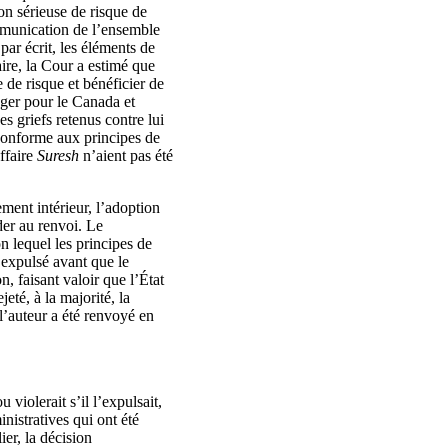
on sérieuse de risque de
ommunication de l’ensemble
 par écrit, les éléments de
aire, la Cour a estimé que
 de risque et bénéficier de
anger pour le Canada et
s griefs retenus contre lui
c conforme aux principes de
affaire
Suresh
n’aient pas été
ment intérieur, l’adoption
der au renvoi. Le
n lequel les principes de
t expulsé avant que le
, faisant valoir que l’État
eté, à la majorité, la
l’auteur a été renvoyé en
violerait s’il l’expulsait,
inistratives qui ont été
ier, la décision