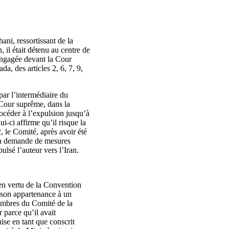
ani, ressortissant de la
il était détenu au centre de
engagée devant la Cour
, des articles 2, 6, 7, 9,
par l’intermédiaire du
 Cour suprême, dans la
rocéder à l’expulsion jusqu’à
ui‑ci affirme qu’il risque la
, le Comité, après avoir été
à la demande de mesures
lsé l’auteur vers l’Iran.
 en vertu de la Convention
et son appartenance à un
 membres du Comité de la
r parce qu’il avait
ise en tant que conscrit