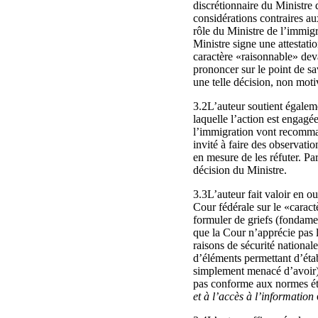
discrétionnaire du Ministre
considérations contraires au
rôle du Ministre de l’immigr
Ministre signe une attestati
caractère «raisonnable» devan
prononcer sur le point de sa
une telle décision, non motiv
3.2L’auteur soutient égaleme
laquelle l’action est engagé
l’immigration vont recommande
invité à faire des observati
en mesure de les réfuter. Par
décision du Ministre.
3.3L’auteur fait valoir en o
Cour fédérale sur le «caractè
formuler de griefs (fondamen
que la Cour n’apprécie pas l
raisons de sécurité nationale
d’éléments permettant d’étab
simplement menacé d’avoir) 
pas conforme aux normes ét
et à l’accès à l’information