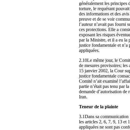
généralement les principes d
torture, le requérant pouva
des informations et des avis 
preuve et de se voir communi
l’auteur n’avait pas fourni 
ces protections. Elle a cons
exposant les risques éventue
par la Ministre, et il a eu 
justice fondamentale et n’a 
appliquées.
2.10Le même jour, le Comité 
de mesures provisoires; les 
15 janvier 2002, la Cour sup
justice fondamentale consacr
Comité n’ait examiné l’affai
partie n’était pas tenu par 
demande d’autorisation de re
Iran.
Teneur de la plainte
3.1Dans sa communication ini
les articles 2, 6, 7, 9, 13 e
appliquées ne sont pas confo