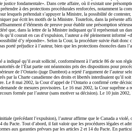
e justice fondamentale». Dans cette affaire, où il existait une présompti
it prétendre à des protections procédurales renforcées, notamment la c
sur lesquels prétendait s’appuyer la Ministre, la possibilité de contester,
quer par écrit les motifs de la Ministre. Toutefois, dans la présente aff
suffisamment d’éléments de preuve pour établir une présomption sérieuse
idéré que, dans la lettre de la Ministre indiquant qu’il représentait un d
ls qu’il courait en cas d’expulsion, l’auteur a été pleinement informé «de
la possibilité d’y répondre». Selon la Cour, la procédure suivie était don
pas porté préjudice à l’auteur, bien que les protections énoncées dans l’
a indiqué qu’il avait sollicité, conformément à l’article 86 de son règle
autorités de l’État partie ont néanmoins pris des dispositions pour procé
érieure de l’Ontario (juge Dambrot) a rejeté l’argument de l’auteur selo
és par la Charte canadienne des droits et libertés interdisaient qu’il soi
re. Le 8 mai 2002, la Cour d’appel de l’Ontario a confirmé cette décision
la demande de mesures provisoires. Le 16 mai 2002, la Cour suprême a rej
cours formée par l’auteur (sans motiver sa décision). Le 10 juin 2002, 
tiale (précédant l’expulsion), l’auteur affirme que le Canada a violé, ou 
t 14 du Pacte. Tout d’abord, il fait valoir que les procédures légales et adm
rmes aux garanties prévues par les articles 2 et 14 du Pacte. En particul