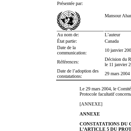
Présentée par:
Mansour Ahani
Au nom de:
L’auteur
État partie:
Canada
Date de la
10 janvier 2002
communication:
Décision du Ra
Références:
le 11 janvier
Date de l’adoption des
29 mars 2004
constatations:
Le 29 mars 2004, le Comité d
Protocole facultatif concer
[ANNEXE]
ANNEXE
CONSTATATIONS DU 
L’ARTICLE 5 DU PR