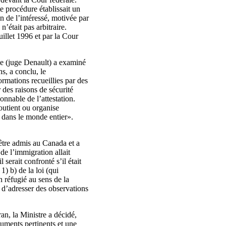
e procédure établissait un
on de l’intéressé, motivée par
n’était pas arbitraire.
uillet 1996 et par la Cour
ale (juge Denault) a examiné
s, a conclu, le
ormations recueillies par des
 des raisons de sécurité
onnable de l’attestation.
soutient ou organise
s dans le monde entier».
 être admis au Canada et a
de l’immigration allait
 serait confronté s’il était
) b) de la loi (qui
n réfugié au sens de la
é d’adresser des observations
ran, la Ministre a décidé,
cuments pertinents et une