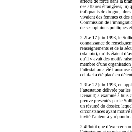
affecté de force dans la bra
des affaires étrangères; iii)
trafiquants de drogue, alors 
vivaient des femmes et des en
Commission de l’immigration 
de ses opinions politiques e
2.2Le 17 juin 1993, le Solli
connaissance de renseignemen
renseignements et de la sécu
(«la loi»), qu’ils étaient d’
qu’il y avait des motifs rais
membre d’une organisation su
l’attestation a été transmise
celui‑ci a été placé en déten
2.3Le 22 juin 1993, en appli
l’attestation délivrée par l
Denault) a examiné à huis cl
preuve présentés par le Soll
un résumé du dossier, lequel
circonstances ayant motivé l’
invité l’auteur à y répondre.
2.4Plutôt que d’exercer son 
l’attestation et sa mise en 